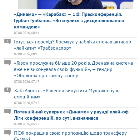
«Динамо» — «Карабах» — 1:0. Пресконференція.
Гурбан Гурбанов: «Зіткнулися з дисциплінованою
командою»
07.08.2026, 08:41
Готується перехід? Яремчук у пабліках почав активно
1
«лайкати» «Трабзонспор»
07.08.2026, 08:15
«Газон прослужив більше 20 років. Дренажна система
вже не виконувала своїх функцій», — гендир
«Оболоні» про заміну газону
07.08.2026, 07:47
Хабі Алонсо: «Рішення випустити Мудрика було
3
емоційним»
07.08.2026, 07:12
Потенційний суперник «Динамо» у раунді плей-оф
5
Ліги конференцій, по суті, визначився
07.08.2026, 06:27
ПСЖ покращив свою пропозицію щодо трансферу
Судзукі