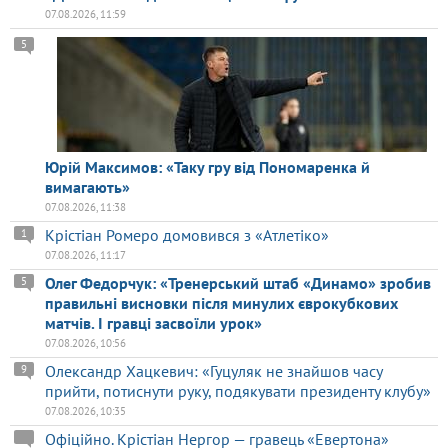
07.08.2026, 11:59
5
Юрій Максимов: «Таку гру від Пономаренка й
вимагають»
07.08.2026, 11:38
Крістіан Ромеро домовився з «Атлетіко»
1
07.08.2026, 11:17
Олег Федорчук: «Тренерський штаб «Динамо» зробив
5
правильні висновки після минулих єврокубкових
матчів. І гравці засвоїли урок»
07.08.2026, 10:56
Олександр Хацкевич: «Гуцуляк не знайшов часу
9
прийти, потиснути руку, подякувати президенту клубу»
07.08.2026, 10:35
Офіційно. Крістіан Нергор — гравець «Евертона»