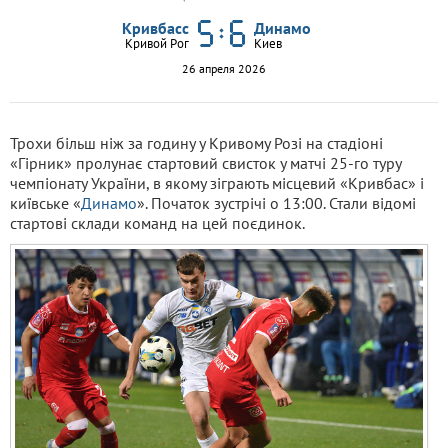
Кривбасс
Динамо
Кривой Рог
Киев
26 апреля 2026
Трохи більш ніж за годину у Кривому Розі на стадіоні
«Гірник» пролунає стартовий свисток у матчі 25-го туру
чемпіонату України, в якому зіграють місцевий «Кривбас» і
київське «
Динамо
». Початок зустрічі о 13:00. Стали відомі
стартові склади команд на цей поєдинок.