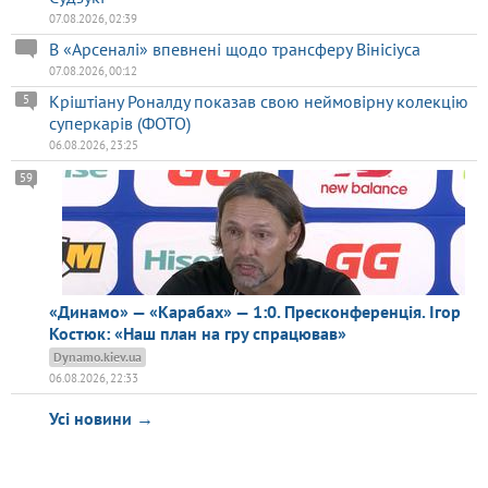
07.08.2026, 02:39
В «Арсеналі» впевнені щодо трансферу Вінісіуса
07.08.2026, 00:12
Кріштіану Роналду показав свою неймовірну колекцію
5
суперкарів (ФОТО)
06.08.2026, 23:25
59
«Динамо» — «Карабах» — 1:0. Пресконференція. Ігор
Костюк: «Наш план на гру спрацював»
Dynamo.kiev.ua
06.08.2026, 22:33
Усі новини →