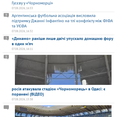
Гусєву у «Чорноморці»
07.08.2026, 16:53
Аргентинська футбольна асоціація висловила
9
підтримку Джанні Інфантіно на тлі конфлікту між ФІФА
та УЄФА
07.08.2026, 16:32
«Динамо» раніше лише двічі упускало домашню фору
3
в один м’яч
07.08.2026, 16:11
8
росія атакувала стадіон «Чорноморець» в Одесі: є
поранені (ВІДЕО)
07.08.2026, 15:38