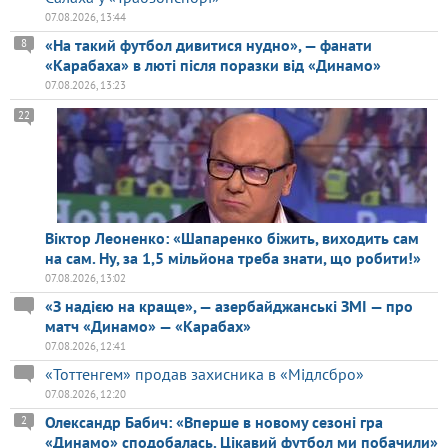
07.08.2026, 13:44
«На такий футбол дивитися нудно», — фанати
8
«Карабаха» в люті після поразки від «Динамо»
07.08.2026, 13:23
22
Віктор Леоненко: «Шапаренко біжить, виходить сам
на сам. Ну, за 1,5 мільйона треба знати, що робити!»
07.08.2026, 13:02
«З надією на краще», — азербайджанські ЗМІ — про
матч «Динамо» — «Карабах»
07.08.2026, 12:41
«Тоттенгем» продав захисника в «Мідлсбро»
07.08.2026, 12:20
Олександр Бабич: «Вперше в новому сезоні гра
2
«Динамо» сподобалась. Цікавий футбол ми побачили»