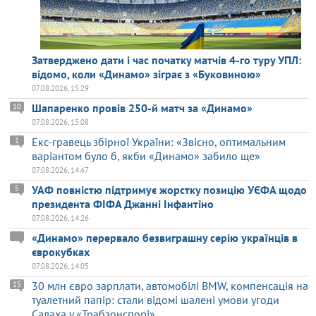
Затверджено дати і час початку матчів 4-го туру УПЛ:
відомо, коли «Динамо» зіграє з «Буковиною»
07.08.2026, 15:29
Шапаренко провів 250-й матч за «Динамо»
10
07.08.2026, 15:08
Екс-гравець збірної України: «Звісно, оптимальним
1
варіантом було б, якби «Динамо» забило ще»
07.08.2026, 14:47
УАФ повністю підтримує жорстку позицію УЄФА щодо
5
президента ФІФА Джанні Інфантіно
07.08.2026, 14:26
«Динамо» перервало безвиграшну серію українців в
єврокубках
07.08.2026, 14:05
30 млн євро зарплати, автомобілі BMW, компенсація на
15
туалетний папір: стали відомі шалені умови угоди
Салаха у «Трабзонспорі»