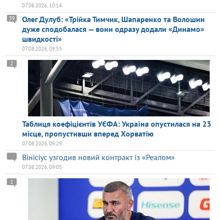
07.08.2026, 10:14
Олег Дулуб: «Трійка Тимчик, Шапаренко та Волошин
39
дуже сподобалася — вони одразу додали «Динамо»
швидкості»
07.08.2026, 09:53
2
Таблиця коефіцієнтів УЄФА: Україна опустилася на 23
місце, пропустивши вперед Хорватію
07.08.2026, 09:29
Вінісіус узгодив новий контракт із «Реалом»
07.08.2026, 09:05
1