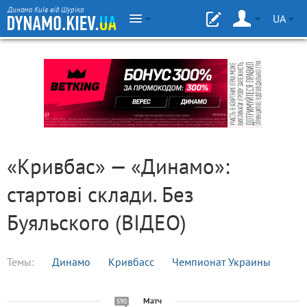
Динамо Київ від Шуріка
UA
«Кривбас» — «Динамо»:
стартові склади. Без
Буяльского (ВІДЕО)
Темы:
Динамо
Кривбасс
Чемпионат Украины
Матч
590