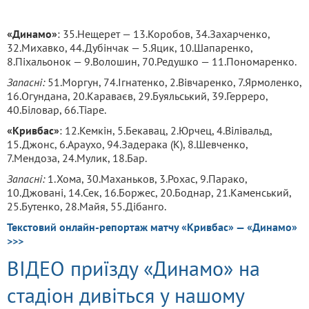
«Динамо»
: 35.Нещерет — 13.Коробов, 34.Захарченко,
32.Михавко, 44.Дубінчак — 5.Яцик, 10.Шапаренко,
8.Піхальонок — 9.Волошин, 70.Редушко — 11.Пономаренко.
Запасні:
51.Моргун, 74.Ігнатенко, 2.Вівчаренко, 7.Ярмоленко,
16.Огундана, 20.Караваєв, 29.Буяльський, 39.Герреро,
40.Біловар, 66.Тіаре.
«Кривбас»
: 12.Кемкін, 5.Бекавац, 2.Юрчец, 4.Вілівальд,
15.Джонс, 6.Араухо, 94.Задерака (К), 8.Шевченко,
7.Мендоза, 24.Мулик, 18.Бар.
Запасні:
1.Хома, 30.Маханьков, 3.Рохас, 9.Парако,
10.Джовані, 14.Сек, 16.Боржес, 20.Боднар, 21.Каменський,
25.Бутенко, 28.Майя, 55.Дібанго.
Текстовий онлайн-репортаж матчу «Кривбас» — «Динамо»
>>>
ВІДЕО приїзду «Динамо» на
стадіон дивіться у нашому