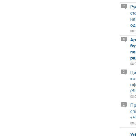
Ру
2
ст
на
од
08.
Ар
8
бу
пе
ра
08.
Ци
2
ко
оф
(В
08.
Пр
1
сп
«Ч
08.
Ус