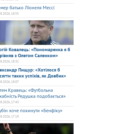
мер батько Ліонеля Мессі
08.2026, 18:55
ргій Ковалець: «Пономаренка я б
рівняв з Олегом Саленком»
08.2026, 18:31
ександр Пищур: «Хотілося б
сягти таких успіхів, як Довбик»
08.2026, 18:07
тем Кравець: «Футбольна
хабність Редушка подобається»
08.2026, 17:43
убін хоче покинути «Бенфіку»
08.2026, 17:19