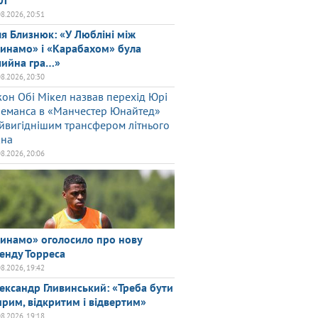
ПЛ
08.2026, 20:51
ля Близнюк: «У Любліні між
инамо» і «Карабахом» була
чийна гра…»
08.2026, 20:30
он Обі Мікел назвав перехід Юрі
леманса в «Манчестер Юнайтед»
йвигіднішим трансфером літнього
кна
08.2026, 20:06
инамо» оголосило про нову
енду Торреса
08.2026, 19:42
ександр Гливинський: «Треба бути
рим, відкритим і відвертим»
08.2026, 19:18