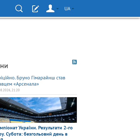
UA
ни
іційно. Бруно Гімарайнш став
авцем «Арсенала»
08.2026, 21:20
мпіонат України. Результати 2-го
ру. Субота: безгольовий день в