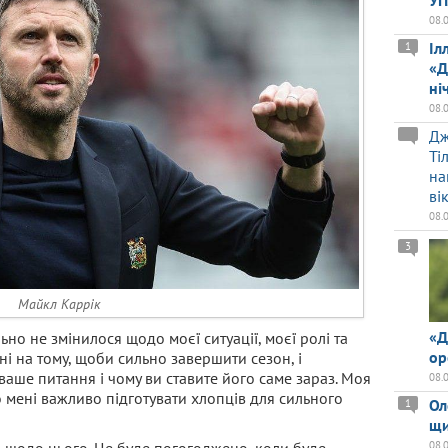
У
08.
Іл
1
«Д
ні
08.
Дж
Ті
на
ві
08.
3
Майкл Каррік
«Д
ьно не змінилося щодо моєї ситуації, моєї ролі та
ор
і на тому, щоби сильно завершити сезон, і
 ваше питання і чому ви ставите його саме зараз. Моя
08.
о мені важливо підготувати хлопців для сильного
Ол
1
щи
й щодо цього. Це буде погогоджено, коли буде
08.