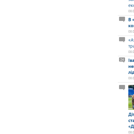
ек
08.
В 
ко
08.
«А
тр
08.
Ів
24
не
лі
08.
Ді
ст
«Д
08.