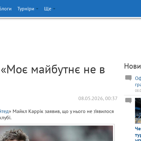
Блоги
Турніри
Ще
 «Моє майбутнє не в
Нови
Оф
гр
08.
08.05.2026, 00:37
йтед
» Майкл Каррік заявив, що у нього не з’явилося
лубі.
Че
ту