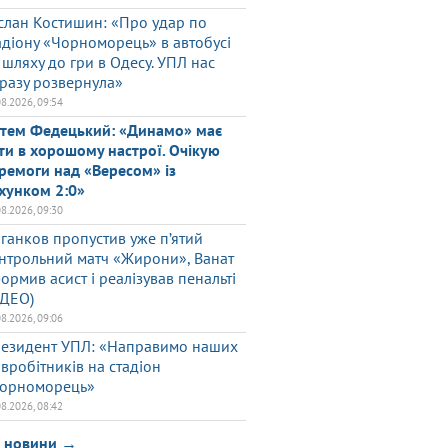
слан Костишин: «Про удар по
адіону «Чорноморець» в автобусі
 шляху до гри в Одесу. УПЛ нас
разу розвернула»
08.2026, 09:54
тем Федецький: «Динамо» має
ти в хорошому настрої. Очікую
ремоги над «Вересом» із
хунком 2:0»
08.2026, 09:30
ганков пропустив уже п’ятий
нтрольний матч «Жирони», Ванат
ормив асист і реалізував пенальті
ІДЕО)
08.2026, 09:06
езидент УПЛ: «Направимо наших
івробітників на стадіон
орноморець»
08.2026, 08:42
і новини →