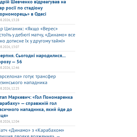
дрій Шевченко відреагував на
ар росії по стадіону
орноморець» в Одесі
08.2026, 13:28
ор Циганик: «Якщо «Верес»
стоїть у дебюті матчу, «Динамо» все
но дотисне їх у другому таймі»
08.2026, 13:07
серпня. Сьогодні народилися...
розу — 56
08.2026, 12:46
арселона» готує трансфер
узинського нападника
08.2026, 12:25
тап Маркевич: «Гол Пономаренка
арабаху» — справжній гол
асичного нападника, який йде до
нця»
08.2026, 12:04
атч «Динамо» з «Карабахом»
лишив двояке враження», —