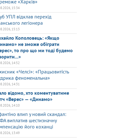
реможе «Харків»
08.2026, 15:34
уб УПЛ відклав перехід
панського легіонера
08.2026, 15:13
хайло Кополовець: «Якщо
инамо» не зможе обіграти
ерес», то про що ми тоді будемо
ворити...»
08.2026, 14:52
хисник «Челсі»: «Працьовитість
дрика феноменальна»
08.2026, 14:31
ало відомо, хто коментуватиме
тч «Верес» — «Динамо»
08.2026, 14:10
фантіно влип у новий скандал:
ФА виплатив шестизначну
мпенсацію його коханці
08.2026, 13:49