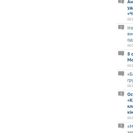
Ан
3
уд
«Ч
08.
Іг
1
ви
од
08.
8 
Мо
08.
«Б
гр
08.
Ос
4
«К
кл
кі
08.
«М
3
за