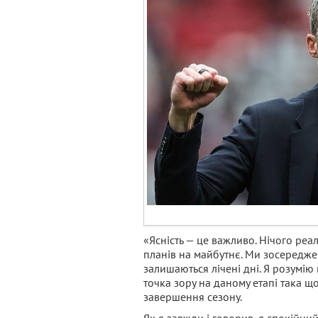
«Ясність — це важливо. Нічого реал
планів на майбутнє. Ми зосереджен
залишаються лічені дні. Я розумію
точка зору на даному етапі така щ
завершення сезону.
Як я завжди і говорив, я спокійни