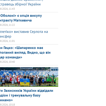
сгравець збірної України
08.2026, 11:43
«Оболоні» є опція викупу
нтракту Маткевича
08.2026, 11:22
тлетіко» виставив Серлота на
ансфер
08.2026, 11:01
ан Гецко: «Шапаренко має
поганий вигляд. Видно, що він
дер команди»
08.2026, 10:40
ти Захисників України відвідали
адіон і тренувальну базу
инамо»
08.2026, 10:18