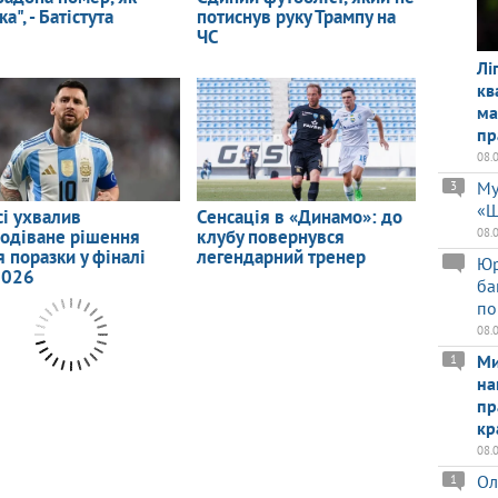
Лі
кв
ма
пр
08.
Му
3
«Ш
08.
Юр
ба
по
08.
Ми
1
на
пр
кр
08.
Ол
1