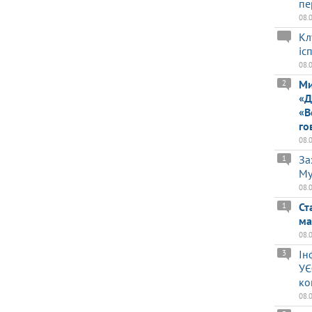
пе
08.
Кл
іс
08.
Ми
2
«Д
«В
го
08.
За
1
Му
08.
Ст
1
ма
08.
Ін
3
УЄ
ко
08.