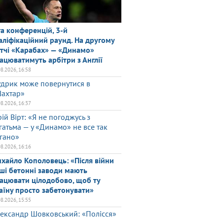
га конференцій, 3-й
аліфікаційний раунд. На другому
тчі «Карабах» — «Динамо»
ацюватимуть арбітри з Англії
08.2026, 16:58
дрик може повернутися в
ахтар»
08.2026, 16:37
ій Вірт: «Я не погоджусь з
гатьма — у «Динамо» не все так
гано»
08.2026, 16:16
хайло Кополовець: «Після війни
ші бетонні заводи мають
ацювати цілодобово, щоб ту
аїну просто забетонувати»
08.2026, 15:55
ександр Шовковський: «Полісся»