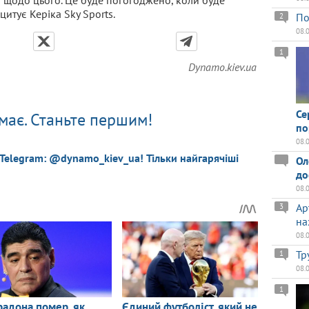
цитує Керіка Sky Sports.
По
2
08.
1
Dynamo.kiev.ua
Се
має. Станьте першим!
по
08.
 Telegram: @dynamo_kiev_ua! Тільки найгарячіші
Ол
до
08.
Ар
3
на
08.
Тр
1
08.
1