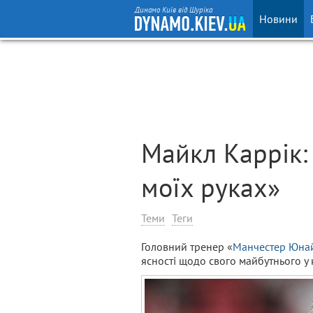
Динамо Київ від Шуріка
Новини
Майкл Каррік:
моїх руках»
Теми
Теги
Головний тренер «
Манчестер Юна
ясності щодо свого майбутнього у к