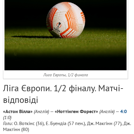
Лига Европы, 1/2 финала
Ліга Європи. 1/2 фіналу. Матчі-
відповіді
«Астон Вілла»
(Англія)
—
«Ноттінгем Форест»
(Англія)
—
4:0
(1:0)
Голи:
О. Воткінс (36), Е. Буендіа (57 пен.), Дж. Макгінн (77), Дж.
Макгінн (80)