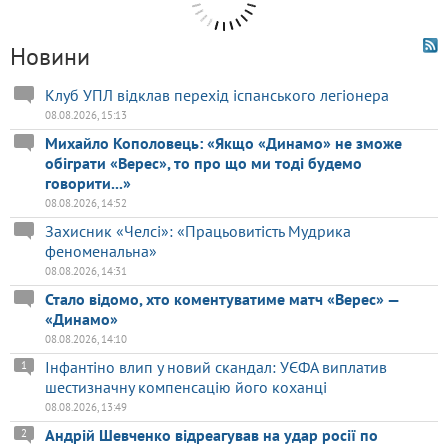
Новини
Клуб УПЛ відклав перехід іспанського легіонера
08.08.2026, 15:13
Михайло Кополовець: «Якщо «Динамо» не зможе
обіграти «Верес», то про що ми тоді будемо
говорити...»
08.08.2026, 14:52
Захисник «Челсі»: «Працьовитість Мудрика
феноменальна»
08.08.2026, 14:31
Стало відомо, хто коментуватиме матч «Верес» —
«Динамо»
08.08.2026, 14:10
Інфантіно влип у новий скандал: УЄФА виплатив
1
шестизначну компенсацію його коханці
08.08.2026, 13:49
Андрій Шевченко відреагував на удар росії по
2