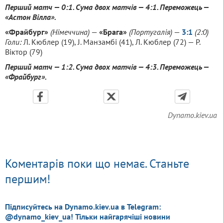
Перший матч — 0:1. Сума двох матчів — 4:1. Переможець —
«Астон Вілла».
«Фрайбург»
(Німеччина)
—
«Брага»
(Португалія)
—
3:1
(2:0)
Голи:
Л. Кюблер (19), J. Манзамбі (41), Л. Кюблер (72) — P.
Віктор (79)
Перший матч — 1:2. Сума двох матчів — 4:3. Переможець —
«Фрайбург».
Dynamo.kiev.ua
Коментарів поки що немає. Станьте
першим!
Підписуйтесь на Dynamo.kiev.ua в Telegram:
@dynamo_kiev_ua! Тільки найгарячіші новини