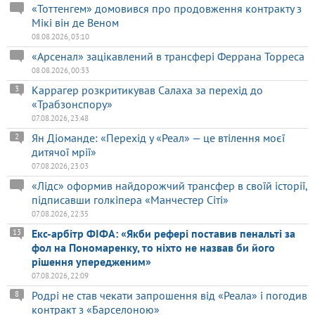
«Тоттенгем» домовився про продовження контракту з
Мікі він де Веном
08.08.2026, 03:10
«Арсенал» зацікавлений в трансфері Феррана Торреса
08.08.2026, 00:33
Каррагер розкритикував Салаха за перехід до
3
«Трабзонспору»
07.08.2026, 23:48
Ян Діоманде: «Перехід у «Реал» — це втілення моєї
2
дитячої мрії»
07.08.2026, 23:03
«Лідс» оформив найдорожчий трансфер в своїй історії,
підписавши голкіпера «Манчестер Сіті»
07.08.2026, 22:35
Екс-арбітр ФІФА: «Якби рефері поставив пенальті за
13
фол на Пономаренку, то ніхто не назвав би його
рішення упередженим»
07.08.2026, 22:09
Родрі не став чекати запрошення від «Реала» і погодив
8
контракт з «Барселоною»