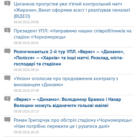
Циганков пропустив уже п’ятий контрольний матч
1
«Жирони», Ванат оформив асист і реалізував пенальті
(ВІДЕО)
08.08.2026, 09:06
Президент УПЛ: «Направимо наших співробітників на
1
стадіон «Чорноморець»
08.08.2026, 08:42
Розпочинається 2-й тур УПЛ. «Верес» — «Динамо»,
«Полісся» — «Харків» та інші матчі. Розклад, міста-
господарі та стадіони
08.08.2026, 08:16
«Уніон» оголосив про продовження контракту з
вихованцем «Динамо»
08.08.2026, 07:48
«Верес» — «Динамо»: Володимир Бражко і Назар
3
Волошин можуть відзначити гольові ювілеї
08.08.2026, 07:13
Роман Григорчук про обстріл стадіону «Чорноморець»:
«Нам потрібно пережити це і рухатися далі»
08.08.2026, 06:28