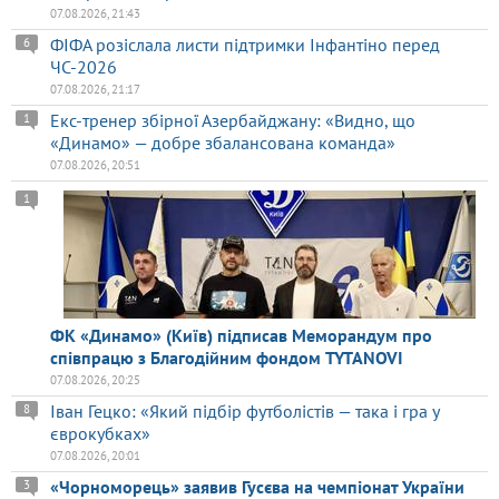
07.08.2026, 21:43
ФІФА розіслала листи підтримки Інфантіно перед
6
ЧС-2026
07.08.2026, 21:17
Екс-тренер збірної Азербайджану: «Видно, що
1
«Динамо» — добре збалансована команда»
07.08.2026, 20:51
1
ФК «Динамо» (Київ) підписав Меморандум про
співпрацю з Благодійним фондом TYTANOVI
07.08.2026, 20:25
Іван Гецко: «Який підбір футболістів — така і гра у
8
єврокубках»
07.08.2026, 20:01
«Чорноморець» заявив Гусєва на чемпіонат України
3