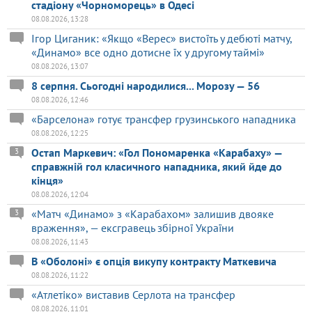
стадіону «Чорноморець» в Одесі
08.08.2026, 13:28
Ігор Циганик: «Якщо «Верес» вистоїть у дебюті матчу,
«Динамо» все одно дотисне їх у другому таймі»
08.08.2026, 13:07
8 серпня. Сьогодні народилися... Морозу — 56
08.08.2026, 12:46
«Барселона» готує трансфер грузинського нападника
08.08.2026, 12:25
Остап Маркевич: «Гол Пономаренка «Карабаху» —
3
справжній гол класичного нападника, який йде до
кінця»
08.08.2026, 12:04
«Матч «Динамо» з «Карабахом» залишив двояке
3
враження», — ексгравець збірної України
08.08.2026, 11:43
В «Оболоні» є опція викупу контракту Маткевича
08.08.2026, 11:22
«Атлетіко» виставив Серлота на трансфер
08.08.2026, 11:01