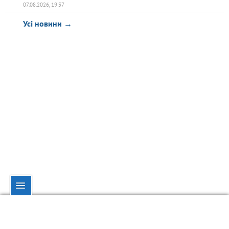
07.08.2026, 19:37
Усі новини →
© dynamo.kiev.ua, 1998—2026.