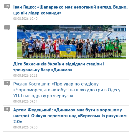
Іван Гецко: «Шапаренко має непоганий вигляд. Видно,
19
що він лідер команди»
08.08.2026, 10:40
Діти Захисників України відвідали стадіон і
тренувальну базу «Динамо»
08.08.2026, 10:18
Руслан Костишин: «Про удар по стадіону
2
«Чорноморець» в автобусі на шляху до гри в Одесу.
УПЛ нас одразу розвернула»
08.08.2026, 09:54
Артем Федецький: «Динамо» має бути в хорошому
8
настрої. Очікую перемоги над «Вересом» із рахунком
2:0»
08.08.2026, 09:30