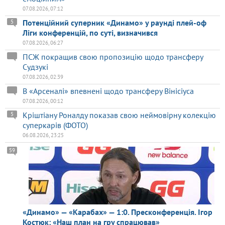
07.08.2026, 07:12
Потенційний суперник «Динамо» у раунді плей-оф
5
Ліги конференцій, по суті, визначився
07.08.2026, 06:27
ПСЖ покращив свою пропозицію щодо трансферу
Судзукі
07.08.2026, 02:39
В «Арсеналі» впевнені щодо трансферу Вінісіуса
07.08.2026, 00:12
Кріштіану Роналду показав свою неймовірну колекцію
5
суперкарів (ФОТО)
06.08.2026, 23:25
59
«Динамо» — «Карабах» — 1:0. Пресконференція. Ігор
Костюк: «Наш план на гру спрацював»