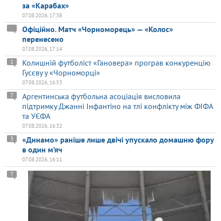
за «Карабах»
07.08.2026, 17:38
Офіційно. Матч «Чорноморець» — «Колос»
перенесено
07.08.2026, 17:14
Колишній футболіст «Гановера» програв конкуренцію
1
Гусєву у «Чорноморці»
07.08.2026, 16:53
Аргентинська футбольна асоціація висловила
7
підтримку Джанні Інфантіно на тлі конфлікту між ФІФА
та УЄФА
07.08.2026, 16:32
«Динамо» раніше лише двічі упускало домашню фору
3
в один м’яч
07.08.2026, 16:11
7