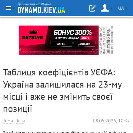
Динамо Київ від Шуріка
UA
Таблиця коефіцієнтів УЄФА:
Україна залишилася на 23-му
місці і вже не змінить своєї
позиції
Теми
Теги
08.05.2026, 10:37
За підсумками чергового єврокубкового тижня Україна не