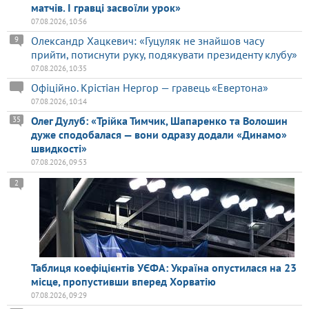
матчів. І гравці засвоїли урок»
07.08.2026, 10:56
Олександр Хацкевич: «Гуцуляк не знайшов часу
9
прийти, потиснути руку, подякувати президенту клубу»
07.08.2026, 10:35
Офіційно. Крістіан Нергор — гравець «Евертона»
07.08.2026, 10:14
Олег Дулуб: «Трійка Тимчик, Шапаренко та Волошин
35
дуже сподобалася — вони одразу додали «Динамо»
швидкості»
07.08.2026, 09:53
2
Таблиця коефіцієнтів УЄФА: Україна опустилася на 23
місце, пропустивши вперед Хорватію
07.08.2026, 09:29