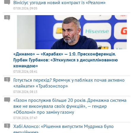
Вінісіус узгодив новий контракт із «Реалом»
07.08.2026, 09:05
1
«Динамо» — «Карабах» — 1:0. Пресконференція.
Гурбан Гурбанов: «Зіткнулися з дисциплінованою
командою»
07.08.2026, 08:41
Готується перехід? Яремчук у пабліках почав активно
1
«лайкати» «Трабзонспор»
07.08.2026, 08:15
«Газон прослужив більше 20 років. Дренажна система
вже не виконувала своїх функцій», — гендир
«Оболоні» про заміну газону
07.08.2026, 07:47
Хабі Алонсо: «Рішення випустити Мудрика було
3
емоційним»