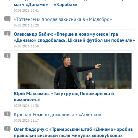
матч «Динамо» — «Карабах»
07.08.2026, 12:41
«Тоттенгем» продав захисника в «Мідлсбро»
07.08.2026, 12:20
Олександр Бабич: «Вперше в новому сезоні гра
2
«Динамо» сподобалась. Цікавий футбол ми побачили»
07.08.2026, 11:59
5
Юрій Максимов: «Таку гру від Пономаренка й
вимагають»
07.08.2026, 11:38
Крістіан Ромеро домовився з «Атлетіко»
1
07.08.2026, 11:17
Олег Федорчук: «Тренерський штаб «Динамо» зробив
4
правильні висновки після минулих єврокубкових