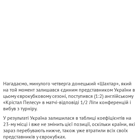
Нагадаємо, минулого четверга донецький «Шахтар», який
на той момент залишався єдиним представником України в
цьому єврокубковому сезоні, поступився (1:2) англійському
«Крістал Пелесу» в матчі-відповіді 1/2 Ліги конференцій і
вибув з турніру.
У результаті Україна залишилася в таблиці коефіцієнтів на
23-му місці і вже не змінить цієї позиції, оскільки країни, які
зараз перебувають нижче, також уже втратили всіх своїх
представників у єврокубках.