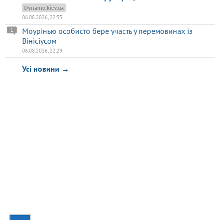
Dynamo.kiev.ua
06.08.2026, 22:33
Моурінью особисто бере участь у перемовинах із
1
Вінісіусом
06.08.2026, 22:29
Усі новини →