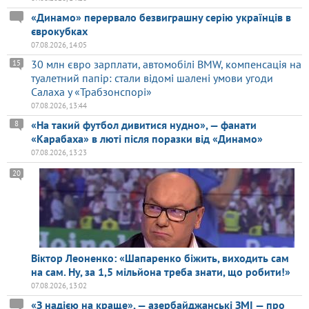
«Динамо» перервало безвиграшну серію українців в
єврокубках
07.08.2026, 14:05
30 млн євро зарплати, автомобілі BMW, компенсація на
15
туалетний папір: стали відомі шалені умови угоди
Салаха у «Трабзонспорі»
07.08.2026, 13:44
«На такий футбол дивитися нудно», — фанати
8
«Карабаха» в люті після поразки від «Динамо»
07.08.2026, 13:23
20
Віктор Леоненко: «Шапаренко біжить, виходить сам
на сам. Ну, за 1,5 мільйона треба знати, що робити!»
07.08.2026, 13:02
«З надією на краще», — азербайджанські ЗМІ — про