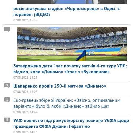
росія атакувала стадіон «Чорноморець» в Одесі: є
поранені (ВІДЕО)
07.08.2026, 15:38
Затверджено дати і час початку матчів 4-го туру УПЛ:
відомо, коли «Динамо» зіграє з «Буковиною»
07.08.2026, 15:29
Шапаренко провів 250-й матч за «Динамо»
9
07.08.2026, 15:08
Екс-гравець збірної України: «Звісно, оптимальним
1
варіантом було б, якби «Динамо» забило ще»
07.08.2026, 14:47
УАФ повністю підтримує жорстку позицію УЄФА щодо
5
президента ФІФА Джанні Інфантіно
07.08.2026, 14:26