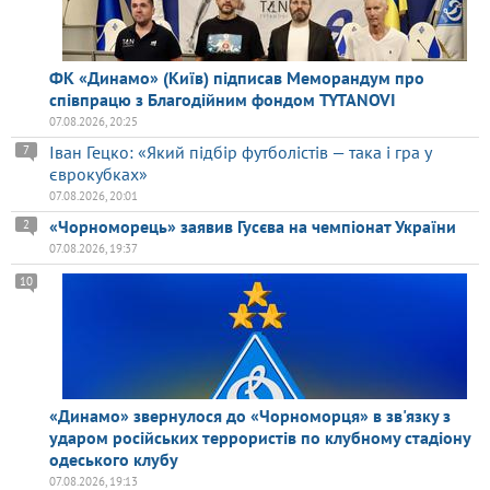
ФК «Динамо» (Київ) підписав Меморандум про
співпрацю з Благодійним фондом TYTANOVI
07.08.2026, 20:25
Іван Гецко: «Який підбір футболістів — така і гра у
7
єврокубках»
07.08.2026, 20:01
«Чорноморець» заявив Гусєва на чемпіонат України
2
07.08.2026, 19:37
10
«Динамо» звернулося до «Чорноморця» в зв'язку з
ударом російських террористів по клубному стадіону
одеського клубу
07.08.2026, 19:13