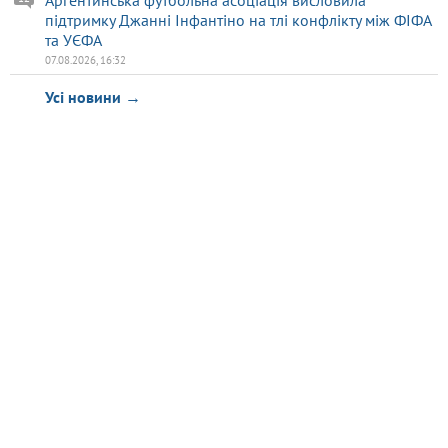
Аргентинська футбольна асоціація висловила
підтримку Джанні Інфантіно на тлі конфлікту між ФІФА
та УЄФА
07.08.2026, 16:32
Усі новини →