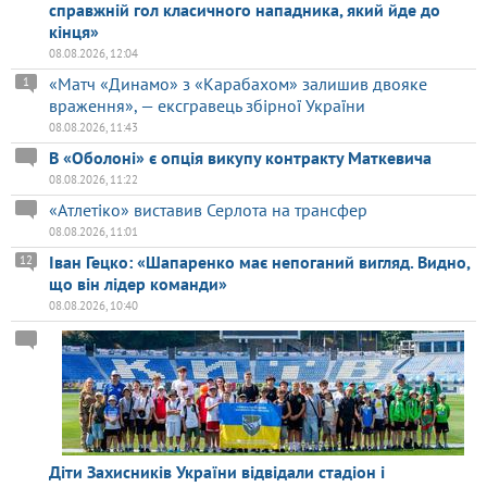
справжній гол класичного нападника, який йде до
кінця»
08.08.2026, 12:04
«Матч «Динамо» з «Карабахом» залишив двояке
1
враження», — ексгравець збірної України
08.08.2026, 11:43
В «Оболоні» є опція викупу контракту Маткевича
08.08.2026, 11:22
«Атлетіко» виставив Серлота на трансфер
08.08.2026, 11:01
Іван Гецко: «Шапаренко має непоганий вигляд. Видно,
12
що він лідер команди»
08.08.2026, 10:40
Діти Захисників України відвідали стадіон і