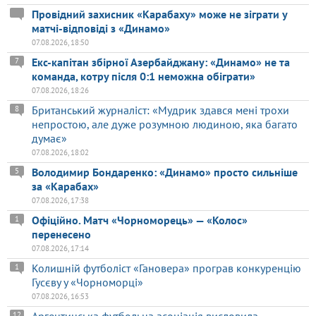
Провідний захисник «Карабаху» може не зіграти у
матчі-відповіді з «Динамо»
07.08.2026, 18:50
Екс-капітан збірної Азербайджану: «Динамо» не та
7
команда, котру після 0:1 неможна обіграти»
07.08.2026, 18:26
Британський журналіст: «Мудрик здався мені трохи
8
непростою, але дуже розумною людиною, яка багато
думає»
07.08.2026, 18:02
Володимир Бондаренко: «Динамо» просто сильніше
5
за «Карабах»
07.08.2026, 17:38
Офіційно. Матч «Чорноморець» — «Колос»
1
перенесено
07.08.2026, 17:14
Колишній футболіст «Гановера» програв конкуренцію
1
Гусєву у «Чорноморці»
07.08.2026, 16:53
12