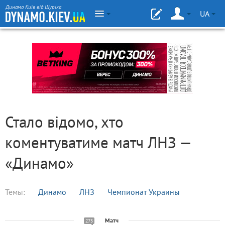
Динамо Київ від Шуріка
UA
Стало відомо, хто
коментуватиме матч ЛНЗ —
«Динамо»
Темы:
Динамо
ЛНЗ
Чемпионат Украины
Матч
275