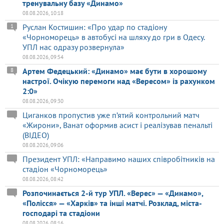
тренувальну базу «Динамо»
08.08.2026, 10:18
Руслан Костишин: «Про удар по стадіону
1
«Чорноморець» в автобусі на шляху до гри в Одесу.
УПЛ нас одразу розвернула»
08.08.2026, 09:54
Артем Федецький: «Динамо» має бути в хорошому
8
настрої. Очікую перемоги над «Вересом» із рахунком
2:0»
08.08.2026, 09:30
Циганков пропустив уже п’ятий контрольний матч
«Жирони», Ванат оформив асист і реалізував пенальті
(ВІДЕО)
08.08.2026, 09:06
Президент УПЛ: «Направимо наших співробітників на
стадіон «Чорноморець»
08.08.2026, 08:42
Розпочинається 2-й тур УПЛ. «Верес» — «Динамо»,
«Полісся» — «Харків» та інші матчі. Розклад, міста-
господарі та стадіони
08.08.2026, 08:16