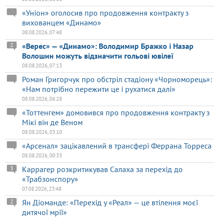
«Уніон» оголосив про продовження контракту з
вихованцем «Динамо»
08.08.2026, 07:48
«Верес» — «Динамо»: Володимир Бражко і Назар
2
Волошин можуть відзначити гольові ювілеї
08.08.2026, 07:13
Роман Григорчук про обстріл стадіону «Чорноморець»:
«Нам потрібно пережити це і рухатися далі»
08.08.2026, 06:28
«Тоттенгем» домовився про продовження контракту з
Мікі він де Веном
08.08.2026, 03:10
«Арсенал» зацікавлений в трансфері Феррана Торреса
08.08.2026, 00:33
Каррагер розкритикував Салаха за перехід до
3
«Трабзонспору»
07.08.2026, 23:48
Ян Діоманде: «Перехід у «Реал» — це втілення моєї
2
дитячої мрії»