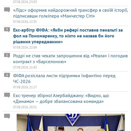
07.08.2026, 23:03
«Лідс» оформив найдорожчий трансфер в своїй історії,
підписавши голкіпера «Манчестер Сіті»
07.08.2026, 22:35
Екс-арбітр ФІФА: «Якби рефері поставив пенальті за
9
фол на Пономаренку, то ніхто не назвав би його
рішення упередженим»
07.08.2026, 22:09
Родрі не став чекати запрошення від «Реала» і погодив
5
контракт з «Барселоною»
07.08.2026, 21:43
ФІФА розіслала листи підтримки Інфантіно перед
4
ЧС-2026
07.08.2026, 21:17
Екс-тренер збірної Азербайджану: «Видно, що
«Динамо» — добре збалансована команда»
07.08.2026, 20:51