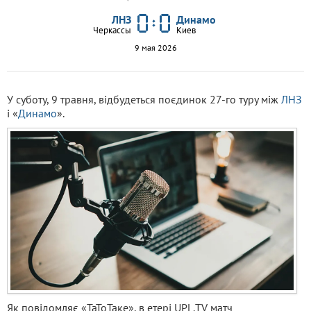
ЛНЗ
Динамо
Черкассы
Киев
9 мая 2026
У суботу, 9 травня, відбудеться поєдинок 27-го туру між
ЛНЗ
і «
Динамо
».
Як повідомляє «ТаТоТаке», в етері UPL.TV матч