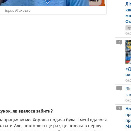
Лі
кв
Тарас Михавко
ма
Ог
Dy
06.
3
«Д
на
06.
Ві
за
06.
Но
1
унок, як вдалося забити?
пр
напрацьовуємо. Хороша подача була, і мені вдалося
пр
казати. Але, повторюю ще раз, це подяка в першу
Ма