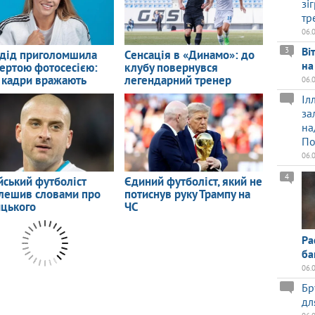
зі
тр
06.
Ві
3
на
06.
Іл
за
на
По
06.
4
Ра
ба
06.
Бр
дл