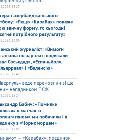
вернення у футбол
08.2026, 13:27
теран азербайджанського
тболу: «Якщо «Карабах» покаже
ою звичну форму, то сьогодні
сягне потрібного результату»
08.2026, 13:06
панський журналіст: «Вимоги
ганкова по зарплаті відлякали
еал Сосьєдад», «Еспаньйол»,
ільярреал» і «Валенсію»
08.2026, 12:45
іверпуль» веде перемовини зі ще
ним нападником ПСЖ
08.2026, 12:24
ександр Бабич: «Помилки
олісся» в матчах із
опенгагеном» ми побачили і в
єдинку з «Чорноморцем»
08.2026, 12:03
инамо» — «Карабах»: поєдинок