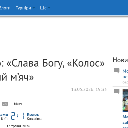
Блоги
Турніри
Ще
 «Слава Богу, «Колос»
Нови
Мо
й м’яч»
пе
06.
13.05.2026, 19:33
Матч
228
намо
Колос
Ма
Київ
Ковалівка
за
13 травня 2026