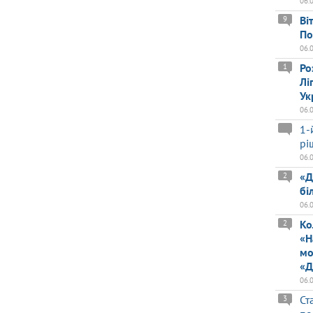
06.
Ві
9
По
06.
Ро
1
Лі
Ук
06.
1-
рі
06.
«Д
2
бі
06.
Ко
2
«Н
мо
«Д
06.
Ст
3