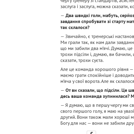
чергу тренеру зі стандартів, асист
заслуга і заслуга, можна сказати, 
—
Два швидкі голи, мабуть, серйо
завдання спробувати зі старту мат
так склалося?
— Звичайно, є тренерські настанов
Ми грали так, як нам дали завдання
що ми забили два м’ячі. Думаю, це
трохи підсіли і, думаю, ви бачили
сказати, трохи суєта.
Але це команда хорошого рівня — «
маємо грати спокійніше і доводит
м’яча у свої ворота. Але як склалося
—
От ви сказали, що підсіли. Це 
десь ваша команда зупинилася? Мо
— Я думаю, що в першу чергу ми сві
свого першого голу, я маю на уваз
другий. Вони також мали хороші мом
Богу для нас — вони не забили дру