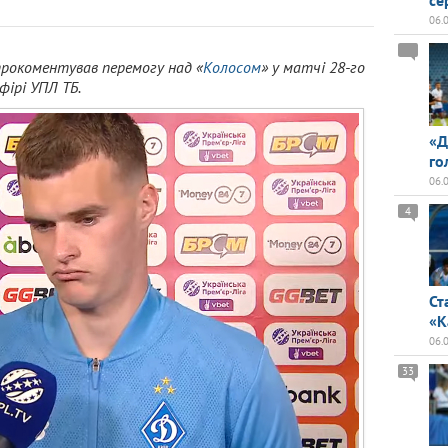
се
06.
рокоментував перемогу над «
Колосом
» у матчі 28-го
фірі УПЛ ТБ.
«Д
го
06.
4
Ст
«К
06.
33