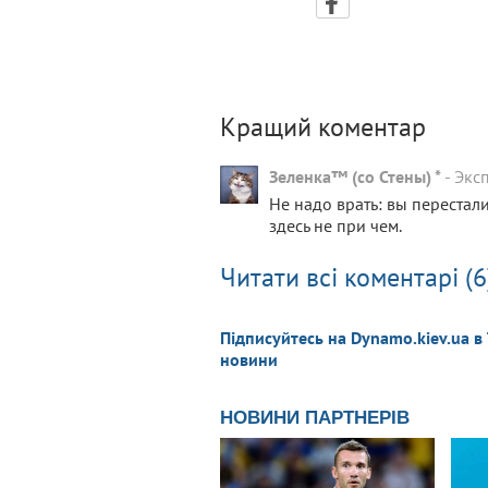
Кращий коментар
Зеленка™ (со Стены) *
-
Экс
Не надо врать: вы перестали
здесь не при чем.
Читати всі коментарі (6
Підписуйтесь на Dynamo.kiev.ua в
новини