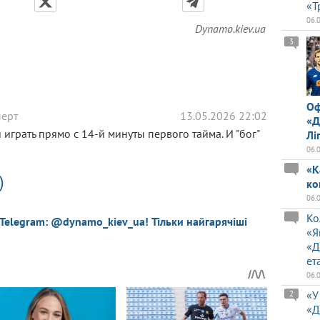
«Т
06.
Dynamo.kiev.ua
3
Оф
перт
13.05.2026 22:02
«Д
 играть прямо с 14-й минуты первого тайма. И "бог"
Лі
06.
«К
)
ко
06.
Ко
 Telegram: @dynamo_kiev_ua! Тільки найгарячіші
«Я
«Д
ет
06.
«У
2
«Д