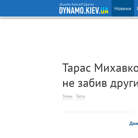
Динамо Київ від Шуріка
Новини
Тарас Михавко:
не забив други
Теми
Теги
Ди