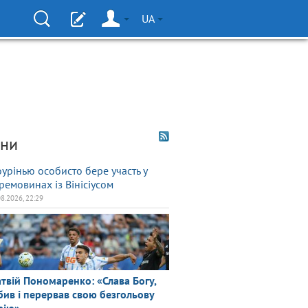
UA
ни
урінью особисто бере участь у
ремовинах із Вінісіусом
08.2026, 22:29
твій Пономаренко: «Слава Богу,
бив і перервав свою безгольову