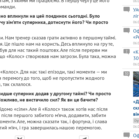
ентам, з якими ми працюємо. В першу чергу це його
06.
команди.
УА
зно вплинули на цей поєдинок сьогодні. Було
лі
чу зім’яти суперника, дотиснути його? Чи просто
06.
Оф
«Р
и. Нам тренер сказав грати активно в першому таймі.
. Це пішло нам на користь. Десь вплинуло на гру те,
06.
 був для нас такий поштовх. Але після перерви ми
«К
2
, що «Колос» створював нам загрози. Була така, можна
30
06.
Колос». Для нас такі епізоди, такі моменти — ми
30
и перемогу до того, щоб не пропустити жодного
, так склалося.
швидше суперник додав у другому таймі? Чи просто
жливо, не вистачило сил? Як ви це бачите?
«Д
ск
домо «сіли». Але й «Колос» також хотів нас після
ві
і після першого забитого м’яча, додавити, забити
енти. Але, можна сказати так, і фортуна, і слава
Dy
гий м’яч, і гра завершилась нашою перемогою.
06.
Оф