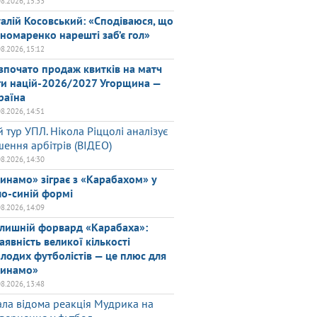
08.2026, 15:33
талій Косовський: «Сподіваюся, що
номаренко нарешті заб’є гол»
08.2026, 15:12
зпочато продаж квитків на матч
ги націй-2026/2027 Угорщина —
раїна
08.2026, 14:51
й тур УПЛ. Нікола Ріццолі аналізує
шення арбітрів (ВІДЕО)
08.2026, 14:30
инамо» зіграє з «Карабахом» у
ло-синій формі
08.2026, 14:09
лишній форвард «Карабаха»:
аявність великої кількості
лодих футболістів — це плюс для
инамо»
08.2026, 13:48
ала відома реакція Мудрика на