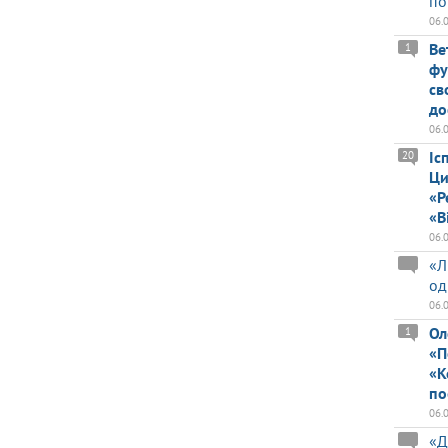
по
06.
Ве
1
фу
св
до
06.
Іс
20
Ци
«Р
«В
06.
«Л
од
06.
Ол
1
«П
«К
по
06.
«Д