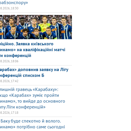
рабзонспору»
08.2026, 18:30
іційно. Заявка київського
инамо» на кваліфікаційні матчі
ги конференцій
08.2026, 18:06
арабах» доповнив заявку на Лігу
нференцій списком Б
08.2026, 17:42
лишній гравець «Карабаху»:
кщо «Карабах» зуміє пройти
инамо», то вийде до основного
апу Ліги конференцій»
08.2026, 17:18
 Баку буде спекотно й волого.
инамо» потрібно саме сьогодні