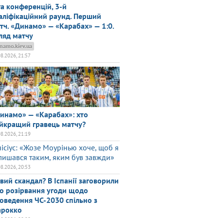
га конференцій, 3-й
аліфікаційний раунд. Перший
тч. «Динамо» — «Карабах» — 1:0.
ляд матчу
namo.kiev.ua
08.2026, 21:57
инамо» — «Карабах»: хто
йкращий гравець матчу?
08.2026, 21:19
нісіус: «Жозе Моурінью хоче, щоб я
лишався таким, яким був завжди»
08.2026, 20:53
вий скандал? В Іспанії заговорили
о розірвання угоди щодо
оведення ЧС-2030 спільно з
рокко