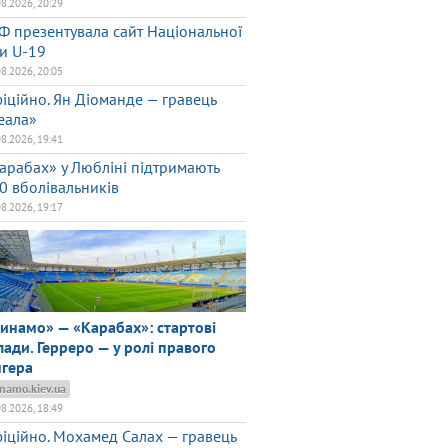
08.2026, 20:29
Ф презентувала сайт Національної
ги U-19
08.2026, 20:05
іційно. Ян Діоманде — гравець
еала»
08.2026, 19:41
арабах» у Любліні підтримають
0 вболівальників
08.2026, 19:17
инамо» — «Карабах»: стартові
лади. Герреро — у ролі правого
нгера
namo.kiev.ua
08.2026, 18:49
іційно. Мохамед Салах — гравець