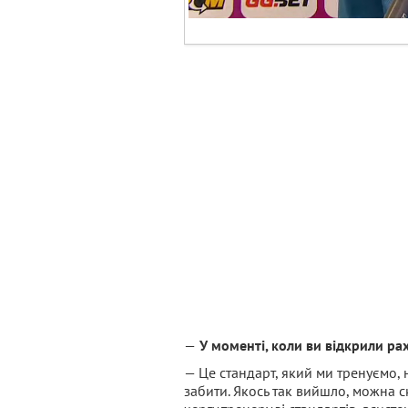
—
У моменті, коли ви відкрили рах
— Це стандарт, який ми тренуємо, 
забити. Якось так вийшло, можна с