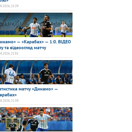
рію»
08.2026, 22:29
инамо» — «Карабах» — 1:0. ВІДЕО
лу та відеоогляд матчу
08.2026, 22:01
атистика матчу «Динамо» —
арабах»
08.2026, 21:58