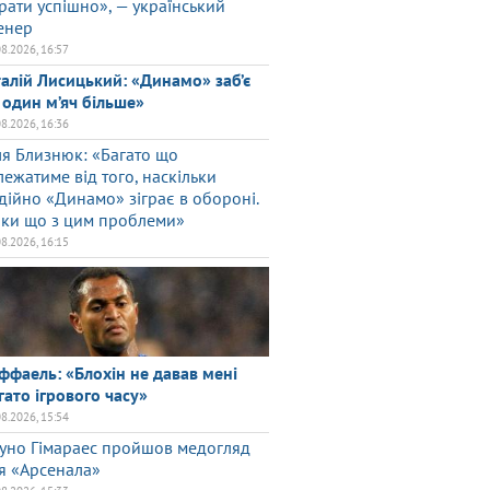
грати успішно», — український
енер
08.2026, 16:57
талій Лисицький: «Динамо» заб’є
 один м’яч більше»
08.2026, 16:36
ля Близнюк: «Багато що
лежатиме від того, наскільки
дійно «Динамо» зіграє в обороні.
ки що з цим проблеми»
08.2026, 16:15
ффаель: «Блохін не давав мені
гато ігрового часу»
08.2026, 15:54
уно Гімараес пройшов медогляд
я «Арсенала»