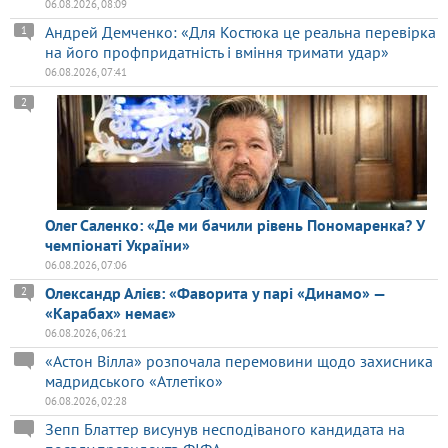
06.08.2026, 08:09
Андрей Демченко: «Для Костюка це реальна перевірка
1
на його профпридатність і вміння тримати удар»
06.08.2026, 07:41
2
Олег Саленко: «Де ми бачили рівень Пономаренка? У
чемпіонаті України»
06.08.2026, 07:06
Олександр Алієв: «Фаворита у парі «Динамо» —
2
«Карабах» немає»
06.08.2026, 06:21
«Астон Вілла» розпочала перемовини щодо захисника
мадридського «Атлетіко»
06.08.2026, 02:28
Зепп Блаттер висунув несподіваного кандидата на