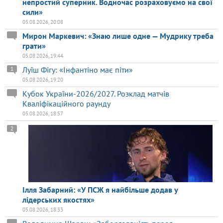
непростий суперник. Водночас розраховуємо на свої
сили»
05.08.2026, 20:08
Мирон Маркевич: «Знаю лише одне — Мудрику треба
грати»
05.08.2026, 19:44
Луїш Фігу: «Інфантіно має піти»
1
05.08.2026, 19:20
Кубок України-2026/2027. Розклад матчів
Кваліфікаційного раунду
05.08.2026, 18:57
2
Ілля Забарний: «У ПСЖ я найбільше додав у
лідерських якостях»
05.08.2026, 18:33