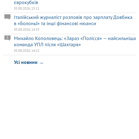
єврокубків
05.08.2026, 15:11
Італійський журналіст розповів про зарплату Довбика
в «Болоньї» та інші фінансові нюанси
05.08.2026, 14:33
Михайло Кополовець: «Зараз «Полісся» — найсильніша
5
команда УПЛ після «Шахтаря»
05.08.2026, 14:12
Усі новини →