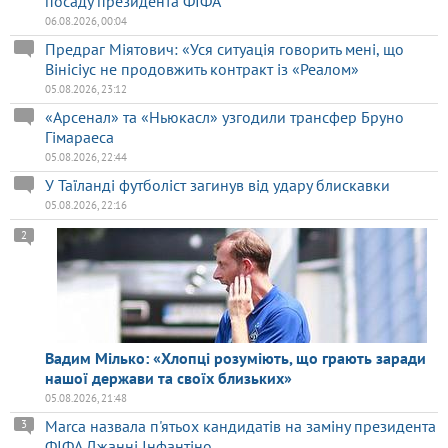
посаду президента ФІФА
06.08.2026, 00:04
Предраг Міятович: «Уся ситуація говорить мені, що
Вінісіус не продовжить контракт із «Реалом»
05.08.2026, 23:12
«Арсенал» та «Ньюкасл» узгодили трансфер Бруно
Гімараеса
05.08.2026, 22:44
У Таїланді футболіст загинув від удару блискавки
05.08.2026, 22:16
2
Вадим Мілько: «Хлопці розуміють, що грають заради
нашої держави та своїх близьких»
05.08.2026, 21:48
Marca назвала п'ятьох кандидатів на заміну президента
3
ФІФА Джанні Інфантіно