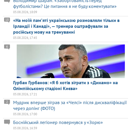
Володимир Шаран: «Заборгованість перед
футболістами? Це питання я не буду коментувати»
05.08.2026, 18:09
«На моїй памʼяті українською розмовляли тільки в
18
Ірландії і Канаді», — тренера оштрафували за
російську мову на тренуванні
05.08.2026, 17:45
6
Гурбан Гурбанов: «Я б хотів зіграти з «Динамо» на
Олімпійському стадіоні Києва»
05.08.2026, 17:21
Мудрик вперше зіграв за «Челсі» після дискваліфікації
2
через допінг (ФОТО)
05.08.2026, 17:00
Боснійський легіонер повернувся у «Зорю»
05.08.2026, 16:39