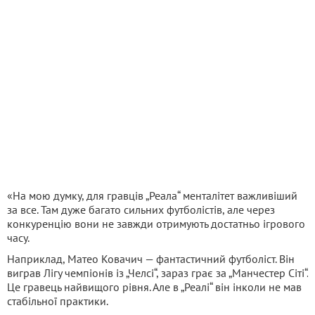
«На мою думку, для гравців „Реала“ менталітет важливіший
за все. Там дуже багато сильних футболістів, але через
конкуренцію вони не завжди отримують достатньо ігрового
часу.
Наприклад, Матео Ковачич — фантастичний футболіст. Він
виграв Лігу чемпіонів із „Челсі“, зараз грає за „Манчестер Сіті“.
Це гравець найвищого рівня. Але в „Реалі“ він інколи не мав
стабільної практики.