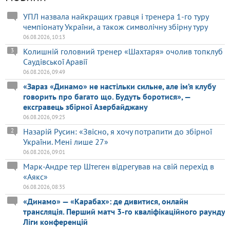
УПЛ назвала найкращих гравця і тренера 1-го туру
чемпіонату України, а також символічну збірну туру
06.08.2026, 10:13
Колишній головний тренер «Шахтаря» очолив топклуб
3
Саудівської Аравії
06.08.2026, 09:49
«Зараз «Динамо» не настільки сильне, але ім’я клубу
говорить про багато що. Будуть боротися», —
ексгравець збірної Азербайджану
06.08.2026, 09:25
Назарій Русин: «Звісно, я хочу потрапити до збірної
2
України. Мені лише 27»
06.08.2026, 09:01
Марк-Андре тер Штеген відрегував на свій перехід в
«Аякс»
06.08.2026, 08:35
«Динамо» — «Карабах»: де дивитися, онлайн
трансляція. Перший матч 3-го кваліфікаційного раунду
Ліги конференцій