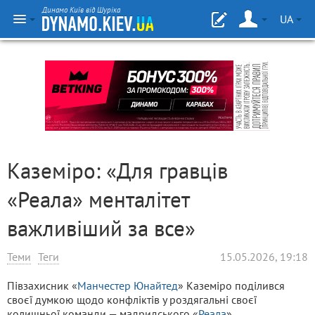
Динамо Київ від Шуріка
UA
Каземіро: «Для гравців
«Реала» менталітет
важливіший за все»
Теми
Теги
15.05.2026, 19:18
Півзахисник «
Манчестер Юнайтед
» Каземіро поділився
своєї думкою щодо конфліктів у роздягальні своєї
колишньої команди — мадридського «
Реала
».