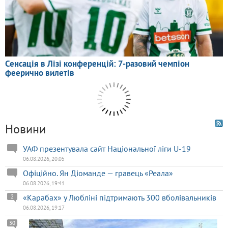
Новини
УАФ презентувала сайт Національної ліги U-19
06.08.2026, 20:05
Офіційно. Ян Діоманде — гравець «Реала»
06.08.2026, 19:41
«Карабах» у Любліні підтримають 300 вболівальників
2
06.08.2026, 19:17
30