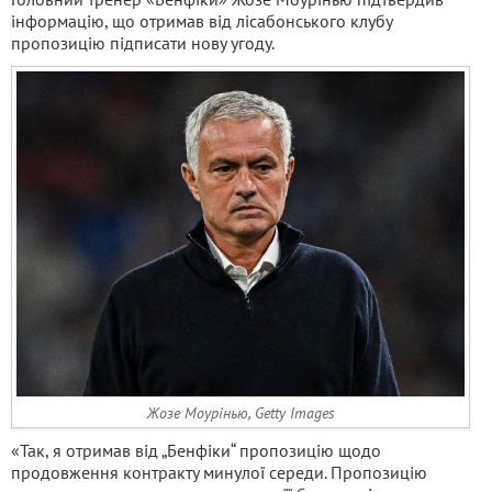
інформацію, що отримав від лісабонського клубу
пропозицію підписати нову угоду.
Жозе Моурінью, Getty Images
«Так, я отримав від „Бенфіки“ пропозицію щодо
продовження контракту минулої середи. Пропозицію