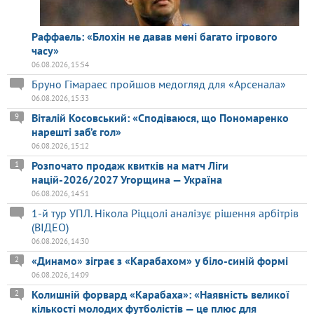
Раффаель: «Блохін не давав мені багато ігрового
часу»
06.08.2026, 15:54
Бруно Гімараес пройшов медогляд для «Арсенала»
06.08.2026, 15:33
Віталій Косовський: «Сподіваюся, що Пономаренко
9
нарешті заб’є гол»
06.08.2026, 15:12
Розпочато продаж квитків на матч Ліги
1
націй-2026/2027 Угорщина — Україна
06.08.2026, 14:51
1-й тур УПЛ. Нікола Ріццолі аналізує рішення арбітрів
(ВІДЕО)
06.08.2026, 14:30
«Динамо» зіграє з «Карабахом» у біло-синій формі
2
06.08.2026, 14:09
Колишній форвард «Карабаха»: «Наявність великої
2
кількості молодих футболістів — це плюс для