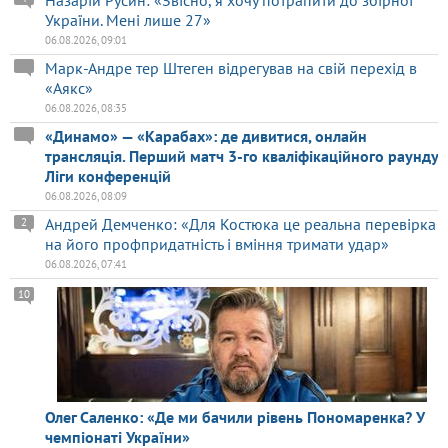
Назарій Русин: «Звісно, я хочу потрапити до збірної
України. Мені лише 27»
06.08.2026, 09:01
Марк-Андре тер Штеген відрегував на свій перехід в
«Аякс»
06.08.2026, 08:35
«Динамо» — «Карабах»: де дивитися, онлайн
трансляція. Перший матч 3-го кваліфікаційного раунду
Ліги конференцій
06.08.2026, 08:09
Андрей Демченко: «Для Костюка це реальна перевірка
2
на його профпридатність і вміння тримати удар»
06.08.2026, 07:41
10
Олег Саленко: «Де ми бачили рівень Пономаренка? У
чемпіонаті України»