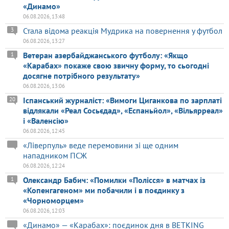
«Динамо»
06.08.2026, 13:48
Стала відома реакція Мудрика на повернення у футбол
3
06.08.2026, 13:27
Ветеран азербайджанського футболу: «Якщо
1
«Карабах» покаже свою звичну форму, то сьогодні
досягне потрібного результату»
06.08.2026, 13:06
Іспанський журналіст: «Вимоги Циганкова по зарплаті
20
відлякали «Реал Сосьєдад», «Еспаньйол», «Вільярреал»
і «Валенсію»
06.08.2026, 12:45
«Ліверпуль» веде перемовини зі ще одним
нападником ПСЖ
06.08.2026, 12:24
Олександр Бабич: «Помилки «Полісся» в матчах із
1
«Копенгагеном» ми побачили і в поєдинку з
«Чорноморцем»
06.08.2026, 12:03
«Динамо» — «Карабах»: поєдинок дня в BETKING