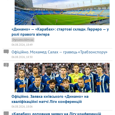
«Динамо» — «Карабах»: стартові склади. Герреро — у
ролі правого вінгера
Dynamo.kiev.ua
06.08.2026, 18:49
Офіційно. Мохамед Салах — гравець «Трабзонспору»
06.08.2026, 18:30
2
Офіційно. Заявка київського «Динамо» на
кваліфікаційні матчі Ліги конференцій
06.08.2026, 18:06
«Карабах» доповнив заявку на Лігу конференцій