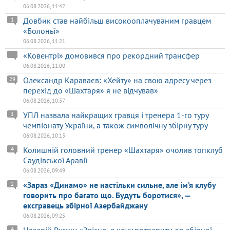
06.08.2026, 11:42
Довбик став найбільш високооплачуваним гравцем
1
«Болоньї»
06.08.2026, 11:21
«Ковентрі» домовився про рекордний трансфер
06.08.2026, 11:00
Олександр Караваєв: «Хейту» на свою адресу через
29
перехід до «Шахтаря» я не відчував»
06.08.2026, 10:37
УПЛ назвала найкращих гравця і тренера 1-го туру
1
чемпіонату України, а також символічну збірну туру
06.08.2026, 10:13
Колишній головний тренер «Шахтаря» очолив топклуб
4
Саудівської Аравії
06.08.2026, 09:49
«Зараз «Динамо» не настільки сильне, але ім’я клубу
2
говорить про багато що. Будуть боротися», —
ексгравець збірної Азербайджану
06.08.2026, 09:25
4