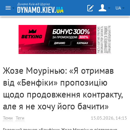
Динамо Київ від Шуріка
UA
Жозе Моурінью: «Я отримав
від «Бенфіки» пропозицію
щодо продовження контракту,
але я не хочу його бачити»
Теми
Теги
15.05.2026, 14:15
Головний тренер «Бенфіки» Жозе Моурінью підтвердив