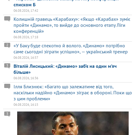
списком Б
06.08.2026, 17:42
Колишній гравець «Карабаху»: «Якщо «Карабах» зуміє
пройти «Динамо», то вийде до основного етапу Ліги
конференцій»
06.08.2026, 17:18
«У Баку буде спекотно й волого. «Динамо» потрібно
2
саме сьогодні зіграти успішно», — український тренер
06.08.2026, 16:57
Віталій Лисицький: «Динамо» заб’є на один м’яч
3
більше»
06.08.2026, 16:36
Ілля Близнюк: «Багато що залежатиме від того,
наскільки надійно «Динамо» зіграє в обороні. Поки що
з цим проблеми»
06.08.2026, 16:15
3