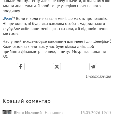
надали моєму агенту, але я не хочу її бачити, дізнаватися що
там чи аналізувати. Я зроблю це у неділю після нашого
поєдинку.
„
Реал
“? Вони ніколи не казали мені, що мають пропозицію.
Ні президент, ні будь-яка важлива особа з мадридського
клубу. Але якби вони мені щось сказали, я б відповів точно
так само.
Наступний тиждень буде важливим для мене і для „Бенфіки“.
Коли сезон закінчиться, у нас буде кілька днів, щоб
прийняти фінальне рішення», — цитує Моурінью видання
AS.
Dynamo.kiev.ua
Кращий коментар
Вічно Молодий
-
Наставник
15.05.2026 19:15