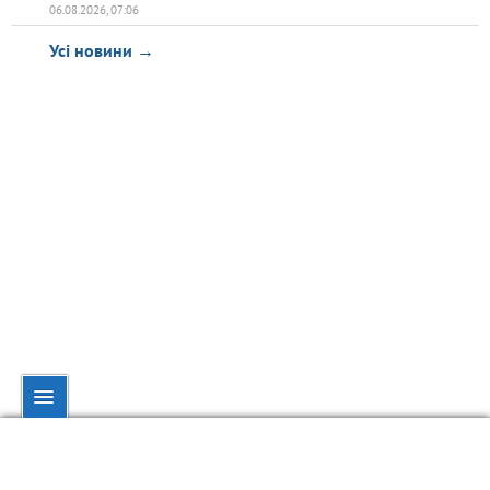
06.08.2026, 07:06
Усі новини →
© dynamo.kiev.ua, 1998—2026.