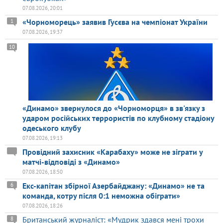
07.08.2026, 20:01
«Чорноморець» заявив Гусєва на чемпіонат України
1
07.08.2026, 19:37
10
«Динамо» звернулося до «Чорноморця» в зв'язку з
ударом російських террористів по клубному стадіону
одеського клубу
07.08.2026, 19:13
Провідний захисник «Карабаху» може не зіграти у
матчі-відповіді з «Динамо»
07.08.2026, 18:50
Екс-капітан збірної Азербайджану: «Динамо» не та
6
команда, котру після 0:1 неможна обіграти»
07.08.2026, 18:26
Британський журналіст: «Мудрик здався мені трохи
8