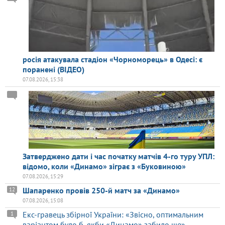
росія атакувала стадіон «Чорноморець» в Одесі: є
поранені (ВІДЕО)
07.08.2026, 15:38
Затверджено дати і час початку матчів 4-го туру УПЛ:
відомо, коли «Динамо» зіграє з «Буковиною»
07.08.2026, 15:29
Шапаренко провів 250-й матч за «Динамо»
12
07.08.2026, 15:08
Екс-гравець збірної України: «Звісно, оптимальним
1
варіантом було б, якби «Динамо» забило ще»