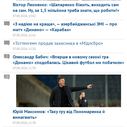
Віктор Леоненко: «Шапаренко біжить, виходить сам
на сам. Ну, за 1,5 мільйона треба знати, що робити!»
07.08.2026, 13:02
«З надією на краще», — азербайджанські ЗМІ — про
матч «Динамо» — «Карабах»
07.08.2026, 12:41
«Тоттенгем» продав захисника в «Мідлсбро»
07.08.2026, 12:20
Олександр Бабич: «Вперше в новому сезоні гра
2
«Динамо» сподобалась. Цікавий футбол ми побачили»
07.08.2026, 11:59
10
Юрій Максимов: «Таку гру від Пономаренка й
вимагають»
07.08.2026, 11:38