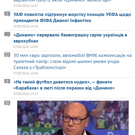
07.08.2026, 14:47
УАФ повністю підтримує жорстку позицію УЄФА щодо
5
президента ФІФА Джанні Інфантіно
07.08.2026, 14:26
«Динамо» перервало безвиграшну серію українців в
єврокубках
07.08.2026, 14:05
30 млн євро зарплати, автомобілі BMW, компенсація на
22
туалетний папір: стали відомі шалені умови угоди
Салаха у «Трабзонспорі»
07.08.2026, 13:44
«На такий футбол дивитися нудно», — фанати
8
«Карабаха» в люті після поразки від «Динамо»
07.08.2026, 13:23
30