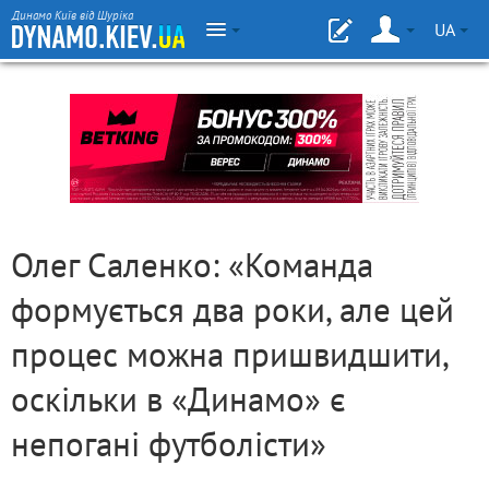
Динамо Київ від Шуріка
UA
Олег Саленко: «Команда
формується два роки, але цей
процес можна пришвидшити,
оскільки в «Динамо» є
непогані футболісти»