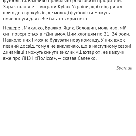
футболісти. Важливо правильно розставити пріоритети.
Зараз головне — виграти Кубок України, щоб відкрився
шлях до єврокубків, де молоді футболісти можуть
почерпнути для себе багато корисного.
Нещерет, Михавко, Бражко, Яцик, Волошин, можливо, мій
син повернеться в «Динамо». Цим хлопцям по 21−24 роки.
Навколо них і можна будувати нову команду. У них вже є
певний досвід, тому я не виключаю, що в наступному сезоні
динамівці зможуть кинути виклик «Шахтарю», не кажучи
вже про ЛНЗ і «Полісся», — сказав Саленко.
Sport.ua