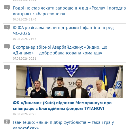
Родрі не став чекати запрошення від «Реала» і погодив
3
контракт з «Барселоною»
07.08.2026, 21:43
ФІФА розіслала листи підтримки Інфантіно перед
3
ЧС-2026
07.08.2026, 21:17
Екс-тренер збірної Азербайджану: «Видно, що
«Динамо» — добре збалансована команда»
07.08.2026, 20:51
ФК «Динамо» (Київ) підписав Меморандум про
співпрацю з Благодійним фондом TYTANOVI
07.08.2026, 20:25
Іван Гецко: «Який підбір футболістів — така і гра у
5
єврокубках»