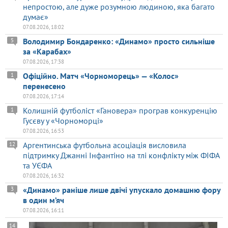
непростою, але дуже розумною людиною, яка багато
думає»
07.08.2026, 18:02
Володимир Бондаренко: «Динамо» просто сильніше
5
за «Карабах»
07.08.2026, 17:38
Офіційно. Матч «Чорноморець» — «Колос»
1
перенесено
07.08.2026, 17:14
Колишній футболіст «Гановера» програв конкуренцію
1
Гусєву у «Чорноморці»
07.08.2026, 16:53
Аргентинська футбольна асоціація висловила
12
підтримку Джанні Інфантіно на тлі конфлікту між ФІФА
та УЄФА
07.08.2026, 16:32
«Динамо» раніше лише двічі упускало домашню фору
3
в один м’яч
07.08.2026, 16:11
14