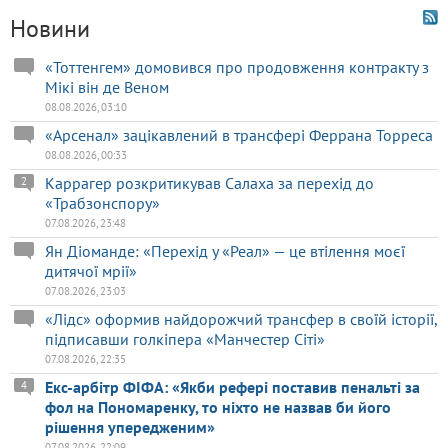
Новини
«Тоттенгем» домовився про продовження контракту з
Мікі він де Веном
08.08.2026, 03:10
«Арсенал» зацікавлений в трансфері Феррана Торреса
08.08.2026, 00:33
Каррагер розкритикував Салаха за перехід до
2
«Трабзонспору»
07.08.2026, 23:48
Ян Діоманде: «Перехід у «Реал» — це втілення моєї
дитячої мрії»
07.08.2026, 23:03
«Лідс» оформив найдорожчий трансфер в своїй історії,
підписавши голкіпера «Манчестер Сіті»
07.08.2026, 22:35
Екс-арбітр ФІФА: «Якби рефері поставив пенальті за
4
фол на Пономаренку, то ніхто не назвав би його
рішення упередженим»
07.08.2026, 22:09