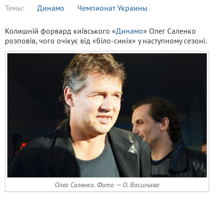
Темы:
Динамо
Чемпионат Украины
Колишній форвард київського «
Динамо
» Олег Саленко
розповів, чого очікує від «біло-синіх» у наступному сезоні.
Олег Саленко. Фото — О. Васильєва