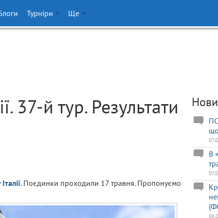
Блоги
Турніри
Ще
ї. 37-й тур. Результати
Нови
ПС
що
07.
В 
тр
07.
Італії
. Поєдинки проходили 17 травня. Пропонуємо
Кр
не
(Ф
06.