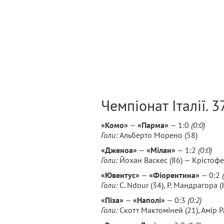
Чемпіонат Італії. 3
«Комо»
—
«Парма»
— 1:0
(0:0)
Голи:
Альберто Морено (58)
«Дженоа»
—
«Мілан»
— 1:2
(0:0)
Голи:
Йохан Васкес (86) — Крістофер
«Ювентус»
—
«Фіорентина»
— 0:2
Голи:
C. Ndour (34), Р. Мандрагора (
«Піза»
—
«Наполі»
— 0:3
(0:2)
Голи:
Скотт Мактоміней (21), Амір Ра