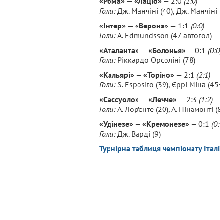
«Рома»
—
«Лаціо»
— 2:0
(1:0)
Голи:
Дж. Манчіні (40), Дж. Манчіні 
«Інтер»
—
«Верона»
— 1:1
(0:0)
Голи:
A. Edmundsson (47 автогол) — 
«Аталанта»
—
«Болонья»
— 0:1
(0:0
Голи:
Ріккардо Орсоліні (78)
«Кальярі»
—
«Торіно»
— 2:1
(2:1)
Голи:
S. Esposito (39), Єррі Міна (4
«Сассуоло»
—
«Лечче»
— 2:3
(1:2)
Голи:
А. Лор’єнте (20), А. Пінамонті (
«Удінезе»
—
«Кремонезе»
— 0:1
(0:
Голи:
Дж. Варді (9)
Турнірна таблиця чемпіонату Італі