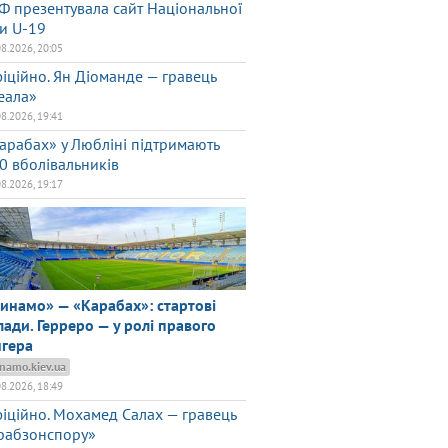
Ф презентувала сайт Національної
ги U-19
08.2026, 20:05
іційно. Ян Діоманде — гравець
еала»
08.2026, 19:41
арабах» у Любліні підтримають
0 вболівальників
08.2026, 19:17
инамо» — «Карабах»: стартові
лади. Герреро — у ролі правого
нгера
namo.kiev.ua
08.2026, 18:49
іційно. Мохамед Салах — гравець
рабзонспору»