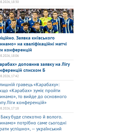
08.2026, 18:30
іційно. Заявка київського
инамо» на кваліфікаційні матчі
ги конференцій
08.2026, 18:06
арабах» доповнив заявку на Лігу
нференцій списком Б
08.2026, 17:42
лишній гравець «Карабаху»:
кщо «Карабах» зуміє пройти
инамо», то вийде до основного
апу Ліги конференцій»
08.2026, 17:18
 Баку буде спекотно й волого.
инамо» потрібно саме сьогодні
грати успішно», — український