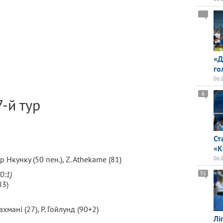
«Д
го
06.
6
7-й тур
Ст
«К
 Нкунку (50 пен.), Z. Athekame (81)
06.
(0:1)
51
83)
хмані (27), Р. Гойлунд (90+2)
Лі