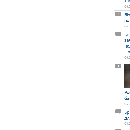
тр
06.
Ві
3
на
06.
Іл
за
на
По
06.
4
Ра
ба
06.
Бр
дл
06.