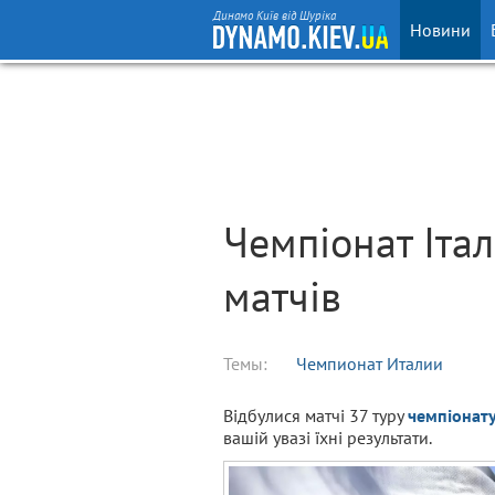
Динамо Київ від Шуріка
Новини
Чемпіонат Італі
матчів
Темы:
Чемпионат Италии
Відбулися матчі 37 туру
чемпіонату 
вашій увазі їхні результати.