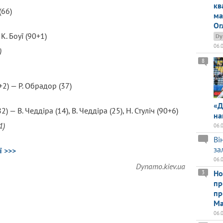
кв
(66)
ма
Ог
К. Боуї (90+1)
Dy
06.
)
8
5+2) — Р. Обрадор (37)
«Д
82) — В. Чеддіра (14), В. Чеддіра (25), Н. Стуліч (90+6)
на
1)
06.
Ві
за
ї >>>
06.
Dynamo.kiev.ua
Но
3
пр
пр
Ма
06.