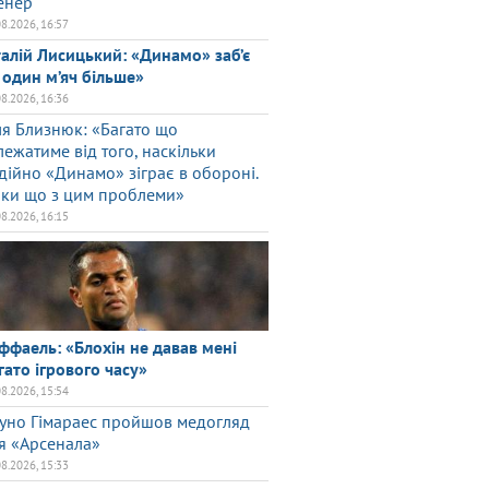
енер
08.2026, 16:57
талій Лисицький: «Динамо» заб’є
 один м’яч більше»
08.2026, 16:36
ля Близнюк: «Багато що
лежатиме від того, наскільки
дійно «Динамо» зіграє в обороні.
ки що з цим проблеми»
08.2026, 16:15
ффаель: «Блохін не давав мені
гато ігрового часу»
08.2026, 15:54
уно Гімараес пройшов медогляд
я «Арсенала»
08.2026, 15:33