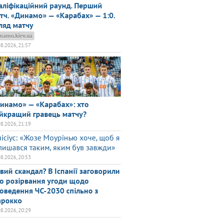
аліфікаційний раунд. Перший
тч. «Динамо» — «Карабах» — 1:0.
ляд матчу
namo.kiev.ua
08.2026, 21:57
инамо» — «Карабах»: хто
йкращий гравець матчу?
08.2026, 21:19
нісіус: «Жозе Моурінью хоче, щоб я
лишався таким, яким був завжди»
08.2026, 20:53
вий скандал? В Іспанії заговорили
о розірвання угоди щодо
оведення ЧС-2030 спільно з
рокко
08.2026, 20:29