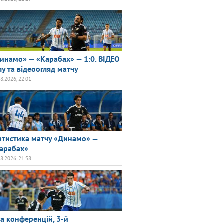
инамо» — «Карабах» — 1:0. ВІДЕО
лу та відеоогляд матчу
08.2026, 22:01
атистика матчу «Динамо» —
арабах»
08.2026, 21:58
га конференцій, 3-й