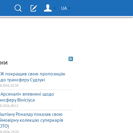
UA
ни
Ж покращив свою пропозицію
до трансферу Судзукі
08.2026, 02:39
«Арсеналі» впевнені щодо
ансферу Вінісіуса
08.2026, 00:12
іштіану Роналду показав свою
ймовірну колекцію суперкарів
ОТО)
08.2026, 23:25