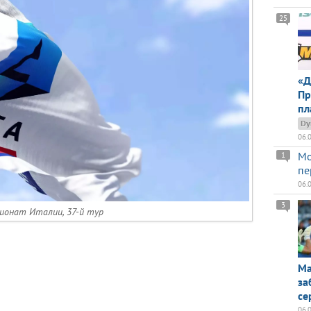
25
«Д
Пр
пл
Dy
06.
Мо
1
пе
06.
3
ионат Италии, 37-й тур
Ма
за
се
06.