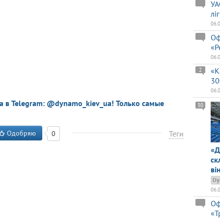
УА
лі
06.
Оф
«Р
06.
«К
2
30
06.
a в Telegram: @dynamo_kiev_ua! Только самые
30
Одобряю
Теги
0
«Д
ск
ві
Dy
06.
Оф
«Т