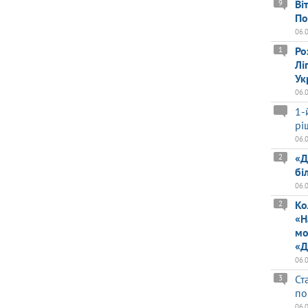
Ві
9
По
06.
Ро
1
Лі
Ук
06.
1-
рі
06.
«Д
2
бі
06.
Ко
2
«Н
мо
«Д
06.
Ст
3
по
06.