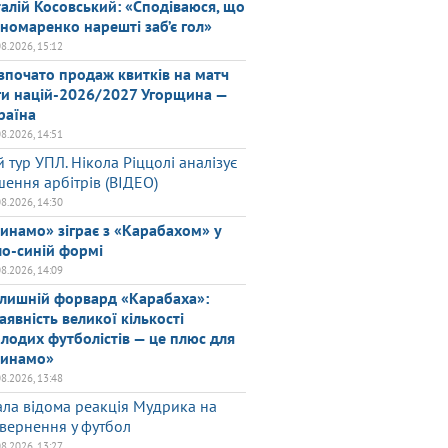
талій Косовський: «Сподіваюся, що
номаренко нарешті заб’є гол»
08.2026, 15:12
зпочато продаж квитків на матч
ги націй-2026/2027 Угорщина —
раїна
08.2026, 14:51
й тур УПЛ. Нікола Ріццолі аналізує
шення арбітрів (ВІДЕО)
08.2026, 14:30
инамо» зіграє з «Карабахом» у
ло-синій формі
08.2026, 14:09
лишній форвард «Карабаха»:
аявність великої кількості
лодих футболістів — це плюс для
инамо»
08.2026, 13:48
ала відома реакція Мудрика на
вернення у футбол
08.2026, 13:27