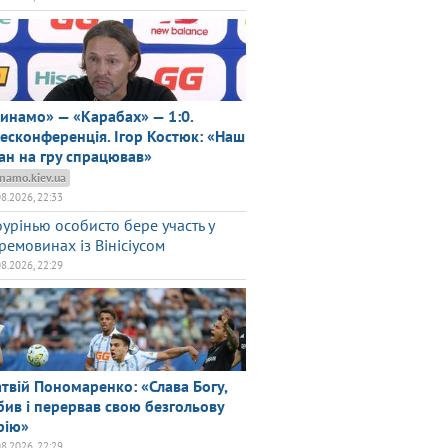
инамо» — «Карабах» — 1:0.
есконференція. Ігор Костюк: «Наш
ан на гру спрацював»
namo.kiev.ua
08.2026, 22:33
урінью особисто бере участь у
ремовинах із Вінісіусом
08.2026, 22:29
твій Пономаренко: «Слава Богу,
бив і перервав свою безгольову
рію»
08.2026, 22:29