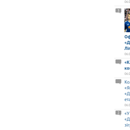
06.
3
Оф
«Д
Лі
06.
«К
ко
06.
Ко
«Я
«Д
ет
06.
«У
2
«Д
зі