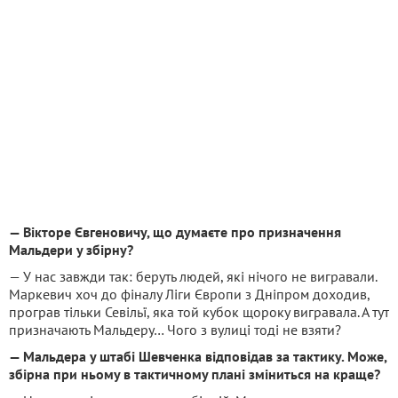
— Вікторе Євгеновичу, що думаєте про призначення
Мальдери у збірну?
— У нас завжди так: беруть людей, які нічого не вигравали.
Маркевич хоч до фіналу Ліги Європи з Дніпром доходив,
програв тільки Севільї, яка той кубок щороку вигравала. А тут
призначають Мальдеру… Чого з вулиці тоді не взяти?
— Мальдера у штабі Шевченка відповідав за тактику. Може,
збірна при ньому в тактичному плані зміниться на краще?