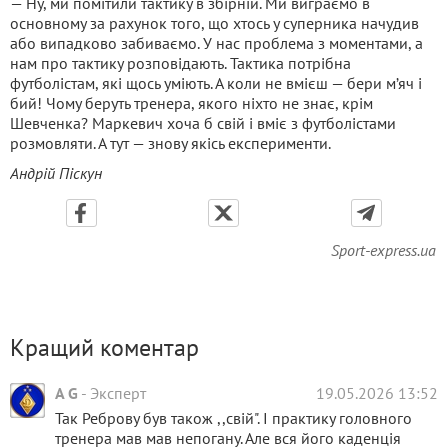
— Ну, ми помітили тактику в збірній. Ми виграємо в
основному за рахунок того, що хтось у суперника начудив
або випадково забиваємо. У нас проблема з моментами, а
нам про тактику розповідають. Тактика потрібна
футболістам, які щось уміють. А коли не вмієш — бери м’яч і
бий! Чому беруть тренера, якого ніхто не знає, крім
Шевченка? Маркевич хоча б свій і вміє з футболістами
розмовляти. А тут — знову якісь експерименти.
Андрій Піскун
Sport-express.ua
Кращий коментар
A G
-
Эксперт
19.05.2026 13:52
Так Реброву був також ,,свій". І практику головного
тренера мав мав непогану. Але вся його каденція