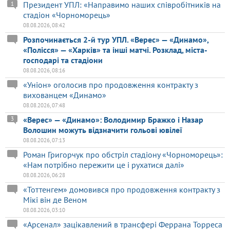
Президент УПЛ: «Направимо наших співробітників на
1
стадіон «Чорноморець»
08.08.2026, 08:42
Розпочинається 2-й тур УПЛ. «Верес» — «Динамо»,
«Полісся» — «Харків» та інші матчі. Розклад, міста-
господарі та стадіони
08.08.2026, 08:16
«Уніон» оголосив про продовження контракту з
вихованцем «Динамо»
08.08.2026, 07:48
«Верес» — «Динамо»: Володимир Бражко і Назар
3
Волошин можуть відзначити гольові ювілеї
08.08.2026, 07:13
Роман Григорчук про обстріл стадіону «Чорноморець»:
«Нам потрібно пережити це і рухатися далі»
08.08.2026, 06:28
«Тоттенгем» домовився про продовження контракту з
Мікі він де Веном
08.08.2026, 03:10
«Арсенал» зацікавлений в трансфері Феррана Торреса