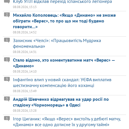
Клуб УПЛ відклав перехід іспанського легіонера
08.08.2026, 15:13
Михайло Кополовець: «Якщо «Динамо» не зможе
2
обіграти «Верес», то про що ми тоді будемо
говорити...»
08.08.2026, 14:52
Захисник «Челсі»: «Працьовитість Мудрика
1
феноменальна»
08.08.2026, 14:31
Стало відомо, хто коментуватиме матч «Верес» —
1
«Динамо»
08.08.2026, 14:10
Інфантіно влип у новий скандал: УЄФА виплатив
3
шестизначну компенсацію його коханці
08.08.2026, 13:49
Андрій Шевченко відреагував на удар росії по
3
стадіону «Чорноморець» в Одесі
08.08.2026, 13:28
Ігор Циганик: «Якщо «Верес» вистоїть у дебюті матчу,
1
«Динамо» все одно дотисне їх у другому таймі»