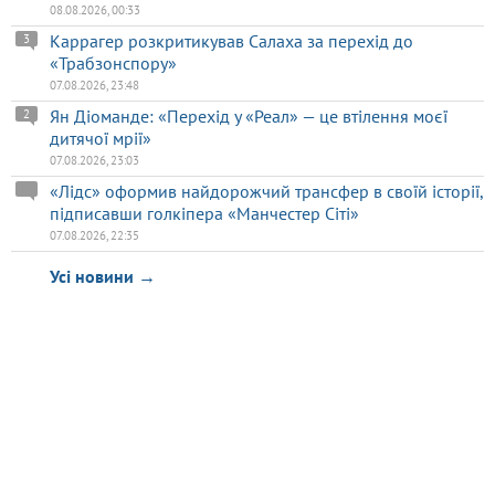
08.08.2026, 00:33
Каррагер розкритикував Салаха за перехід до
3
«Трабзонспору»
07.08.2026, 23:48
Ян Діоманде: «Перехід у «Реал» — це втілення моєї
2
дитячої мрії»
07.08.2026, 23:03
«Лідс» оформив найдорожчий трансфер в своїй історії,
підписавши голкіпера «Манчестер Сіті»
07.08.2026, 22:35
Усі новини →