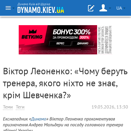
Динамо Київ від Шуріка
UA
Віктор Леоненко: «Чому беруть
тренера, якого ніхто не знає,
крім Шевченка?»
Теми
Теги
19.05.2026, 13:30
Екснападник «
Динамо
» Віктор Леоненко прокоментував
призначення Андреа Мальдери на посаду головного тренера
збірної України.