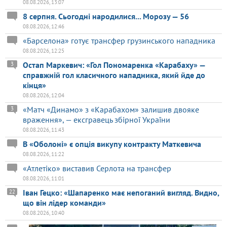
08.08.2026, 13:07
8 серпня. Сьогодні народилися... Морозу — 56
08.08.2026, 12:46
«Барселона» готує трансфер грузинського нападника
08.08.2026, 12:25
Остап Маркевич: «Гол Пономаренка «Карабаху» —
3
справжній гол класичного нападника, який йде до
кінця»
08.08.2026, 12:04
«Матч «Динамо» з «Карабахом» залишив двояке
3
враження», — ексгравець збірної України
08.08.2026, 11:43
В «Оболоні» є опція викупу контракту Маткевича
08.08.2026, 11:22
«Атлетіко» виставив Серлота на трансфер
08.08.2026, 11:01
Іван Гецко: «Шапаренко має непоганий вигляд. Видно,
22
що він лідер команди»
08.08.2026, 10:40