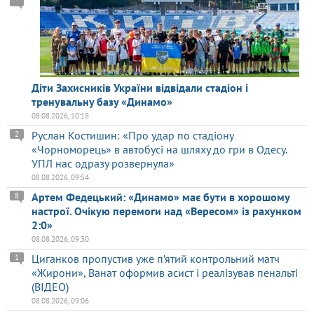
Діти Захисників України відвідали стадіон і
тренувальну базу «Динамо»
08.08.2026, 10:18
Руслан Костишин: «Про удар по стадіону
2
«Чорноморець» в автобусі на шляху до гри в Одесу.
УПЛ нас одразу розвернула»
08.08.2026, 09:54
Артем Федецький: «Динамо» має бути в хорошому
8
настрої. Очікую перемоги над «Вересом» із рахунком
2:0»
08.08.2026, 09:30
Циганков пропустив уже п’ятий контрольний матч
1
«Жирони», Ванат оформив асист і реалізував пенальті
(ВІДЕО)
08.08.2026, 09:06