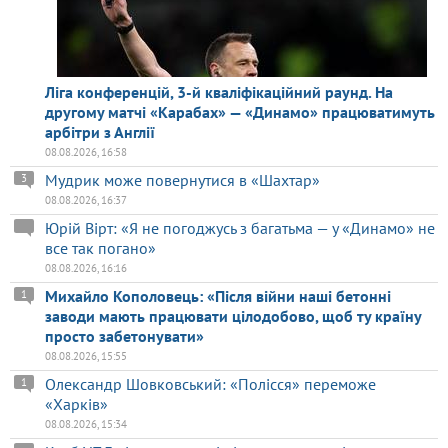
Ліга конференцій, 3-й кваліфікаційний раунд. На
другому матчі «Карабах» — «Динамо» працюватимуть
арбітри з Англії
08.08.2026, 16:58
Мудрик може повернутися в «Шахтар»
3
08.08.2026, 16:37
Юрій Вірт: «Я не погоджусь з багатьма — у «Динамо» не
все так погано»
08.08.2026, 16:16
Михайло Кополовець: «Після війни наші бетонні
1
заводи мають працювати цілодобово, щоб ту країну
просто забетонувати»
08.08.2026, 15:55
Олександр Шовковський: «Полісся» переможе
1
«Харків»
08.08.2026, 15:34