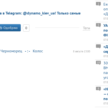
Ек
1
оп
a в Telegram: @dynamo_kiev_ua! Только самые
«Д
07.
УА
5
Одобряю
Теги
0
по
ФІ
07.
«Д
Черноморец
- : -
Колос
се
8 августа 13:00
07.
30
18
BM
па
уг
07.
«Н
8
— 
по
07.