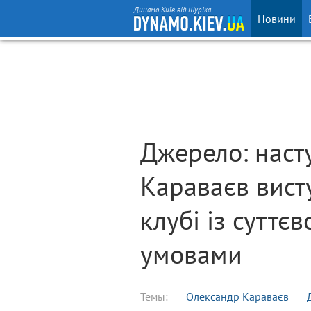
Динамо Київ від Шуріка
Новини
Джерело: наст
Караваєв вист
клубі із сутт
умовами
Темы:
Олександр Караваєв