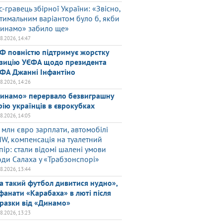
с-гравець збірної України: «Звісно,
тимальним варіантом було б, якби
инамо» забило ще»
08.2026, 14:47
Ф повністю підтримує жорстку
зицію УЄФА щодо президента
ФА Джанні Інфантіно
08.2026, 14:26
инамо» перервало безвиграшну
рію українців в єврокубках
08.2026, 14:05
 млн євро зарплати, автомобілі
W, компенсація на туалетний
пір: стали відомі шалені умови
оди Салаха у «Трабзонспорі»
08.2026, 13:44
а такий футбол дивитися нудно»,
фанати «Карабаха» в люті після
разки від «Динамо»
08.2026, 13:23