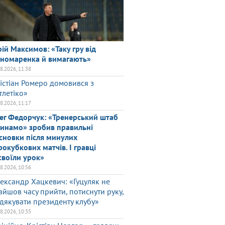
ій Максимов: «Таку гру від
номаренка й вимагають»
08.2026, 11:38
істіан Ромеро домовився з
тлетіко»
08.2026, 11:17
ег Федорчук: «Тренерський штаб
инамо» зробив правильні
сновки після минулих
рокубкових матчів. І гравці
своїли урок»
08.2026, 10:56
ександр Хацкевич: «Гуцуляк не
айшов часу прийти, потиснути руку,
дякувати президенту клубу»
08.2026, 10:35