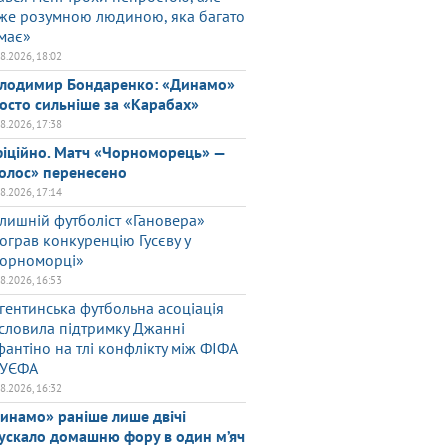
же розумною людиною, яка багато
має»
08.2026, 18:02
лодимир Бондаренко: «Динамо»
осто сильніше за «Карабах»
08.2026, 17:38
іційно. Матч «Чорноморець» —
олос» перенесено
08.2026, 17:14
лишній футболіст «Гановера»
ограв конкуренцію Гусєву у
орноморці»
08.2026, 16:53
гентинська футбольна асоціація
словила підтримку Джанні
фантіно на тлі конфлікту між ФІФА
 УЄФА
08.2026, 16:32
инамо» раніше лише двічі
ускало домашню фору в один м’яч