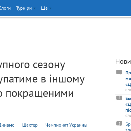
Блоги
Турніри
Ще
упного сезону
Нови
Пр
упатиме в іншому
мо
«Д
єво покращеними
07.
Ек
2
«Д
пі
07.
Бр
3
Динамо
Шахтер
Чемпионат Украины
зд