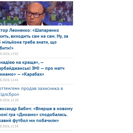
ктор Леоненко: «Шапаренко
жить, виходить сам на сам. Ну, за
5 мільйона треба знати, що
бити!»
08.2026, 13:02
 надією на краще», —
ербайджанські ЗМІ — про матч
инамо» — «Карабах»
08.2026, 12:41
оттенгем» продав захисника в
ідлсбро»
08.2026, 12:20
ександр Бабич: «Вперше в новому
зоні гра «Динамо» сподобалась.
кавий футбол ми побачили»
08.2026, 11:59