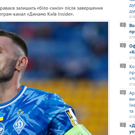
ду
раваєв залишить «біло-синіх» після завершення
ду
еграм-канал «Динамо Київ Inside».
07.
Во
1
пр
07.
Оф
1
«К
07.
Ко
1
пр
«Ч
07.
Ар
11
ви
Ін
та
07.
«Д
3
уп