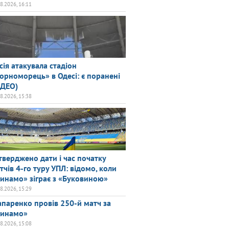
08.2026, 16:11
сія атакувала стадіон
орноморець» в Одесі: є поранені
ІДЕО)
08.2026, 15:38
тверджено дати і час початку
тчів 4-го туру УПЛ: відомо, коли
инамо» зіграє з «Буковиною»
08.2026, 15:29
паренко провів 250-й матч за
инамо»
08.2026, 15:08