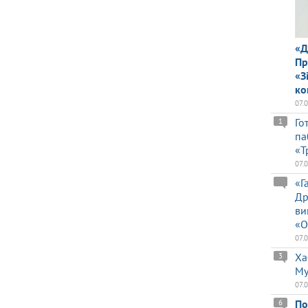
«Д
Пр
«З
ко
07.
Го
1
па
«Т
07.
«Г
Др
ви
«О
07.
Ха
3
Му
07.
По
6