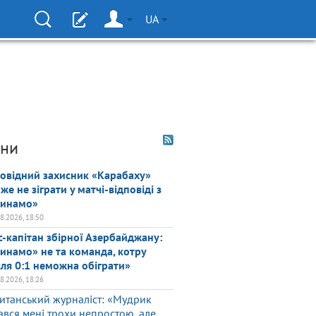
UA
ни
овідний захисник «Карабаху»
же не зіграти у матчі-відповіді з
инамо»
08.2026, 18:50
с-капітан збірної Азербайджану:
инамо» не та команда, котру
сля 0:1 неможна обіграти»
08.2026, 18:26
итанський журналіст: «Мудрик
ався мені трохи непростою, але