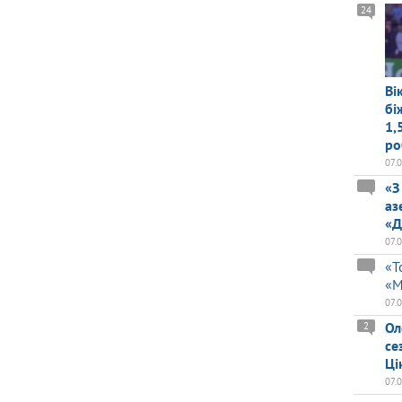
24
Ві
бі
1,
ро
07.
«З
аз
«Д
07.
«Т
«М
07.
Ол
2
се
Ці
07.