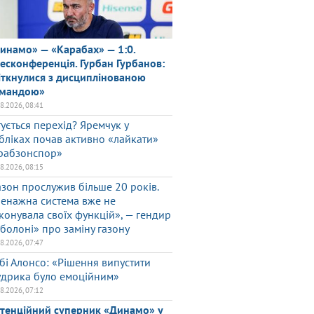
инамо» — «Карабах» — 1:0.
есконференція. Гурбан Гурбанов:
іткнулися з дисциплінованою
мандою»
08.2026, 08:41
тується перехід? Яремчук у
бліках почав активно «лайкати»
рабзонспор»
08.2026, 08:15
азон прослужив більше 20 років.
енажна система вже не
конувала своїх функцій», — гендир
болоні» про заміну газону
08.2026, 07:47
бі Алонсо: «Рішення випустити
дрика було емоційним»
08.2026, 07:12
тенційний суперник «Динамо» у