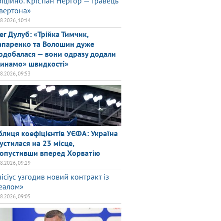
іційно. Крістіан Нергор — гравець
вертона»
08.2026, 10:14
ег Дулуб: «Трійка Тимчик,
паренко та Волошин дуже
одобалася — вони одразу додали
инамо» швидкості»
08.2026, 09:53
блиця коефіцієнтів УЄФА: Україна
устилася на 23 місце,
опустивши вперед Хорватію
08.2026, 09:29
нісіус узгодив новий контракт із
еалом»
08.2026, 09:05