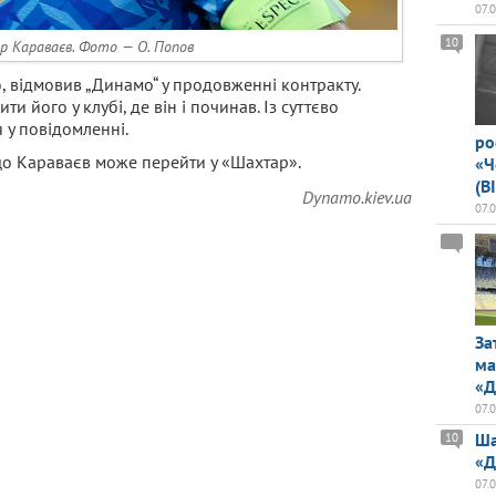
07.
10
р Караваєв. Фото — О. Попов
 відмовив „Динамо“ у продовженні контракту.
 його у клубі, де він і починав. Із суттєво
 у повідомленні.
ро
що Караваєв може перейти у «Шахтар».
«Ч
(В
Dynamo.kiev.ua
07.
За
ма
«Д
07.
Ша
10
«Д
07.