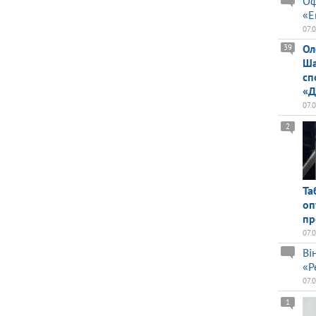
Оф
«Е
07.
Ол
39
Ша
сп
«Д
07.
2
Та
оп
пр
07.
Ві
«Р
07.
1