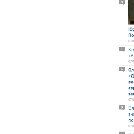
9
Юр
По
07.
Кр
1
«А
07.
Ол
6
«Д
ви
єв
за
07.
Ол
9
зн
по
07.