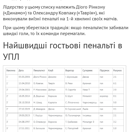
Лідерство у цьому списку належить Діого Рінкону
(«Динамо») та Олександру Ковпаку («Таврія»), які
виконували виїзні пенальті на 1-й хвилині своїх матчів.
При цьому збереглася традиція: якщо пенальтисти забивали
швидкі голи, то їх команди перемагали.
Найшвидші гостьові пенальті в
УПЛ