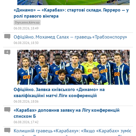
«Динамо» — «Карабах»: стартові склади. Герреро — у
ролі правого вінгера
Dynamo.kiev.ua
06.08.2026, 18:49
Офіційно. Мохамед Салах — гравець «Трабзонспору»
06.08.2026, 18:30
4
Офіційно. Заявка київського «Динамо» на
кваліфікаційні матчі Ліги конференцій
06.08.2026, 18:06
«Карабах» доповнив заявку на Лігу конференцій
списком Б
06.08.2026, 17:42
Колишній гравець «Карабаху»: «Якщо «Карабах» зуміє