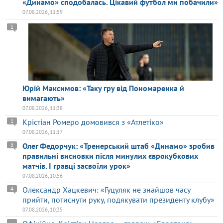
«Динамо» сподобалась. Цікавий футбол ми побачили»
07.08.2026, 11:59
1
Юрій Максимов: «Таку гру від Пономаренка й
вимагають»
07.08.2026, 11:38
Крістіан Ромеро домовився з «Атлетіко»
1
07.08.2026, 11:17
Олег Федорчук: «Тренерський штаб «Динамо» зробив
3
правильні висновки після минулих єврокубкових
матчів. І гравці засвоїли урок»
07.08.2026, 10:56
Олександр Хацкевич: «Гуцуляк не знайшов часу
4
прийти, потиснути руку, подякувати президенту клубу»
07.08.2026, 10:35