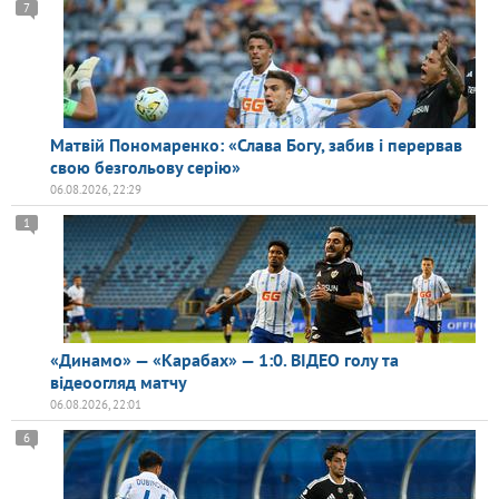
7
Матвій Пономаренко: «Слава Богу, забив і перервав
свою безгольову серію»
06.08.2026, 22:29
1
«Динамо» — «Карабах» — 1:0. ВІДЕО голу та
відеоогляд матчу
06.08.2026, 22:01
6