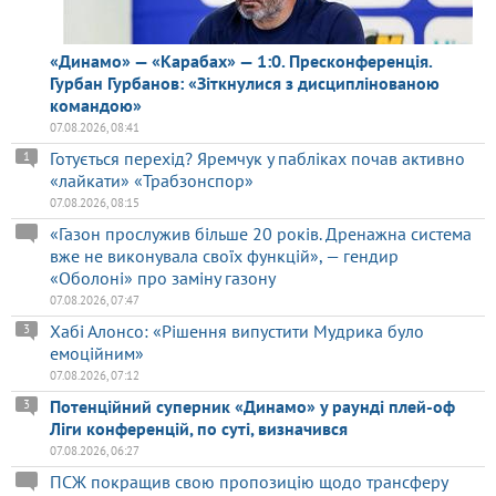
«Динамо» — «Карабах» — 1:0. Пресконференція.
Гурбан Гурбанов: «Зіткнулися з дисциплінованою
командою»
07.08.2026, 08:41
Готується перехід? Яремчук у пабліках почав активно
1
«лайкати» «Трабзонспор»
07.08.2026, 08:15
«Газон прослужив більше 20 років. Дренажна система
вже не виконувала своїх функцій», — гендир
«Оболоні» про заміну газону
07.08.2026, 07:47
Хабі Алонсо: «Рішення випустити Мудрика було
3
емоційним»
07.08.2026, 07:12
Потенційний суперник «Динамо» у раунді плей-оф
3
Ліги конференцій, по суті, визначився
07.08.2026, 06:27
ПСЖ покращив свою пропозицію щодо трансферу