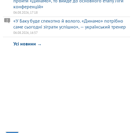
пройти «Динамо», то вийде до основного етапу Ліги
конференцій»
06.08.2026, 17:18
«У Баку буде спекотно й волого. «Динамо» потрібно
2
саме сьогодні зіграти успішно», — український тренер
06.08.2026, 16:57
Усі новини →