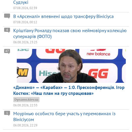
Судзукі
07.08.2026, 02:39
В «Арсеналі» впевнені щодо трансферу Вінісіуса
07.08.2026, 00:12
Кріштіану Роналду показав свою неймовірну колекцію
4
суперкарів (ФОТО)
06.08.2026, 23:25
47
«Динамо» — «Карабах» — 1:0. Пресконференція. Ігор
Костюк: «Наш план на гру спрацював»
Dynamo.kiev.ua
06.08.2026, 22:33
Моурінью особисто бере участь у перемовинах із
1
Вінісіусом
06.08.2026, 22:29