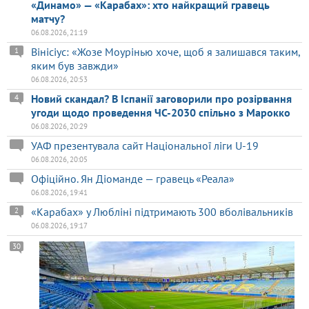
«Динамо» — «Карабах»: хто найкращий гравець
матчу?
06.08.2026, 21:19
Вінісіус: «Жозе Моурінью хоче, щоб я залишався таким,
1
яким був завжди»
06.08.2026, 20:53
Новий скандал? В Іспанії заговорили про розірвання
4
угоди щодо проведення ЧС-2030 спільно з Марокко
06.08.2026, 20:29
УАФ презентувала сайт Національної ліги U-19
06.08.2026, 20:05
Офіційно. Ян Діоманде — гравець «Реала»
06.08.2026, 19:41
«Карабах» у Любліні підтримають 300 вболівальників
2
06.08.2026, 19:17
30