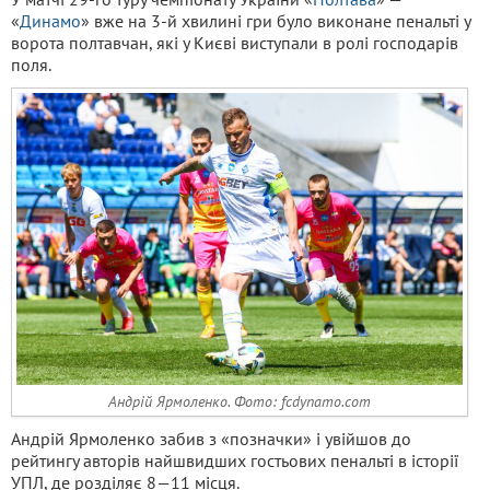
«
Динамо
» вже на 3-й хвилині гри було виконане пенальті у
ворота полтавчан, які у Києві виступали в ролі господарів
поля.
Андрій Ярмоленко. Фото: fcdynamo.com
Андрій Ярмоленко забив з «позначки» і увійшов до
рейтингу авторів найшвидших гостьових пенальті в історії
УПЛ, де розділяє 8—11 місця.