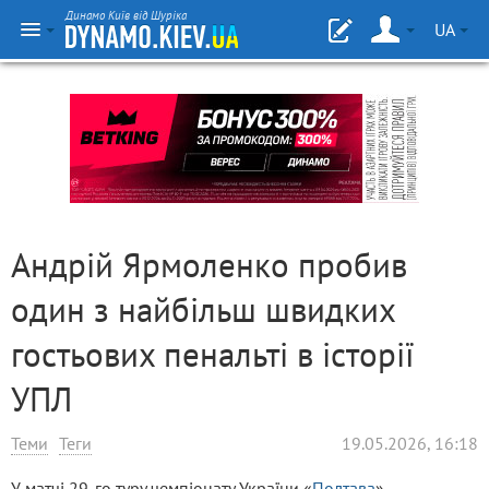
Динамо Київ від Шуріка
UA
Андрій Ярмоленко пробив
один з найбільш швидких
гостьових пенальті в історії
УПЛ
Теми
Теги
19.05.2026, 16:18
У матчі 29-го туру чемпіонату України «
Полтава
» —