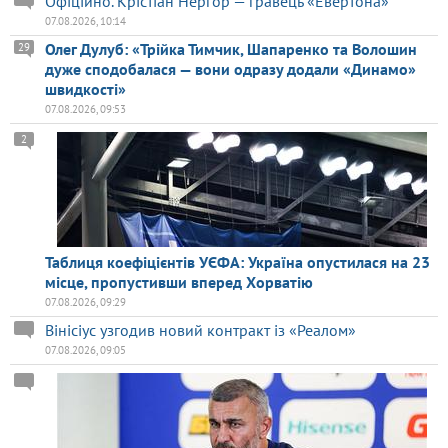
Офіційно. Крістіан Нергор — гравець «Евертона»
07.08.2026, 10:14
Олег Дулуб: «Трійка Тимчик, Шапаренко та Волошин
29
дуже сподобалася — вони одразу додали «Динамо»
швидкості»
07.08.2026, 09:53
2
Таблиця коефіцієнтів УЄФА: Україна опустилася на 23
місце, пропустивши вперед Хорватію
07.08.2026, 09:29
Вінісіус узгодив новий контракт із «Реалом»
07.08.2026, 09:05