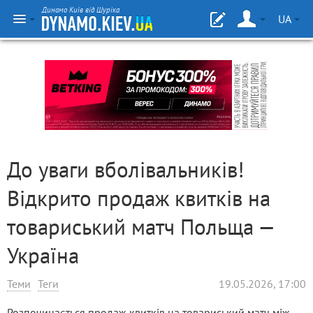
Динамо Київ від Шуріка
UA
До уваги вболівальників!
Відкрито продаж квитків на
товариський матч Польща —
Україна
Теми
Теги
19.05.2026, 17:00
Розпочинається продаж квитків на товариський матч між