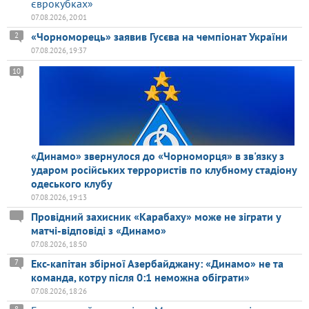
єврокубках»
07.08.2026, 20:01
«Чорноморець» заявив Гусєва на чемпіонат України
2
07.08.2026, 19:37
10
«Динамо» звернулося до «Чорноморця» в зв'язку з
ударом російських террористів по клубному стадіону
одеського клубу
07.08.2026, 19:13
Провідний захисник «Карабаху» може не зіграти у
матчі-відповіді з «Динамо»
07.08.2026, 18:50
Екс-капітан збірної Азербайджану: «Динамо» не та
7
команда, котру після 0:1 неможна обіграти»
07.08.2026, 18:26