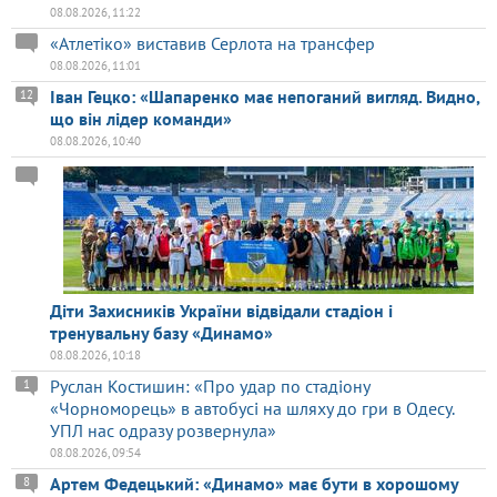
08.08.2026, 11:22
«Атлетіко» виставив Серлота на трансфер
08.08.2026, 11:01
Іван Гецко: «Шапаренко має непоганий вигляд. Видно,
12
що він лідер команди»
08.08.2026, 10:40
Діти Захисників України відвідали стадіон і
тренувальну базу «Динамо»
08.08.2026, 10:18
Руслан Костишин: «Про удар по стадіону
1
«Чорноморець» в автобусі на шляху до гри в Одесу.
УПЛ нас одразу розвернула»
08.08.2026, 09:54
Артем Федецький: «Динамо» має бути в хорошому
8