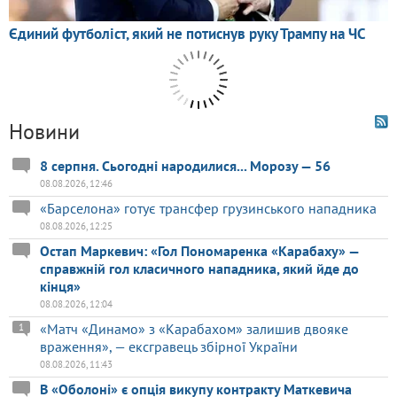
Новини
8 серпня. Сьогодні народилися... Морозу — 56
08.08.2026, 12:46
«Барселона» готує трансфер грузинського нападника
08.08.2026, 12:25
Остап Маркевич: «Гол Пономаренка «Карабаху» —
справжній гол класичного нападника, який йде до
кінця»
08.08.2026, 12:04
«Матч «Динамо» з «Карабахом» залишив двояке
1
враження», — ексгравець збірної України
08.08.2026, 11:43
В «Оболоні» є опція викупу контракту Маткевича