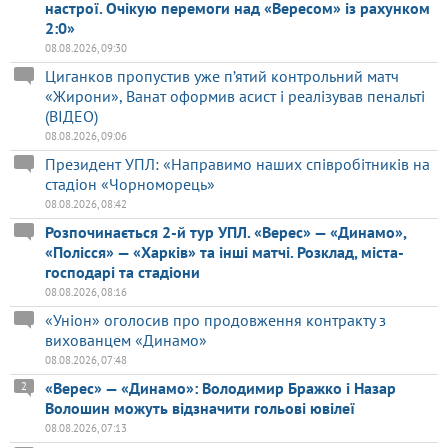
настрої. Очікую перемоги над «Вересом» із рахунком
2:0»
08.08.2026, 09:30
Циганков пропустив уже п’ятий контрольний матч
«Жирони», Ванат оформив асист і реалізував пенальті
(ВІДЕО)
08.08.2026, 09:06
Президент УПЛ: «Направимо наших співробітників на
стадіон «Чорноморець»
08.08.2026, 08:42
Розпочинається 2-й тур УПЛ. «Верес» — «Динамо»,
«Полісся» — «Харків» та інші матчі. Розклад, міста-
господарі та стадіони
08.08.2026, 08:16
«Уніон» оголосив про продовження контракту з
вихованцем «Динамо»
08.08.2026, 07:48
«Верес» — «Динамо»: Володимир Бражко і Назар
2
Волошин можуть відзначити гольові ювілеї
08.08.2026, 07:13