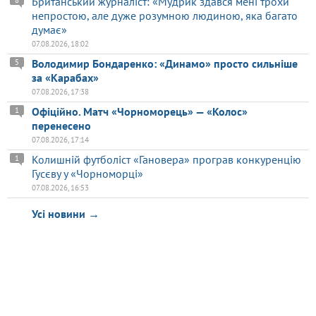
Британський журналіст: «Мудрик здався мені трохи
8
непростою, але дуже розумною людиною, яка багато
думає»
07.08.2026, 18:02
Володимир Бондаренко: «Динамо» просто сильніше
5
за «Карабах»
07.08.2026, 17:38
Офіційно. Матч «Чорноморець» — «Колос»
1
перенесено
07.08.2026, 17:14
Колишній футболіст «Гановера» програв конкуренцію
1
Гусєву у «Чорноморці»
07.08.2026, 16:53
Усі новини →