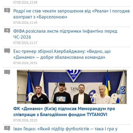
07.08.2026, 22:09
Родрі не став чекати запрошення від «Реала» і погодив
5
контракт з «Барселоною»
07.08.2026, 21:43
ФІФА розіслала листи підтримки Інфантіно перед
4
ЧС-2026
07.08.2026, 21:17
Екс-тренер збірної Азербайджану: «Видно, що
«Динамо» — добре збалансована команда»
07.08.2026, 20:51
ФК «Динамо» (Київ) підписав Меморандум про
співпрацю з Благодійним фондом TYTANOVI
07.08.2026, 20:25
Іван Гецко: «Який підбір футболістів — така і гра у
7