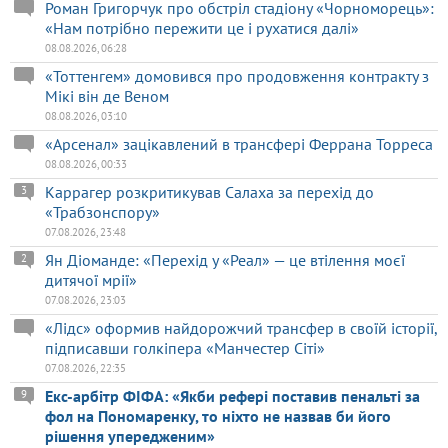
Роман Григорчук про обстріл стадіону «Чорноморець»:
«Нам потрібно пережити це і рухатися далі»
08.08.2026, 06:28
«Тоттенгем» домовився про продовження контракту з
Мікі він де Веном
08.08.2026, 03:10
«Арсенал» зацікавлений в трансфері Феррана Торреса
08.08.2026, 00:33
Каррагер розкритикував Салаха за перехід до
3
«Трабзонспору»
07.08.2026, 23:48
Ян Діоманде: «Перехід у «Реал» — це втілення моєї
2
дитячої мрії»
07.08.2026, 23:03
«Лідс» оформив найдорожчий трансфер в своїй історії,
підписавши голкіпера «Манчестер Сіті»
07.08.2026, 22:35
Екс-арбітр ФІФА: «Якби рефері поставив пенальті за
9
фол на Пономаренку, то ніхто не назвав би його
рішення упередженим»