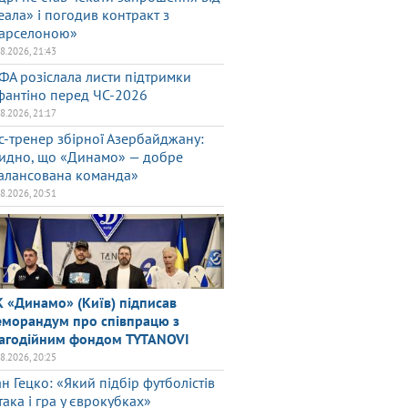
еала» і погодив контракт з
арселоною»
08.2026, 21:43
ФА розіслала листи підтримки
фантіно перед ЧС-2026
08.2026, 21:17
с-тренер збірної Азербайджану:
идно, що «Динамо» — добре
алансована команда»
08.2026, 20:51
 «Динамо» (Київ) підписав
морандум про співпрацю з
агодійним фондом TYTANOVI
08.2026, 20:25
ан Гецко: «Який підбір футболістів
така і гра у єврокубках»