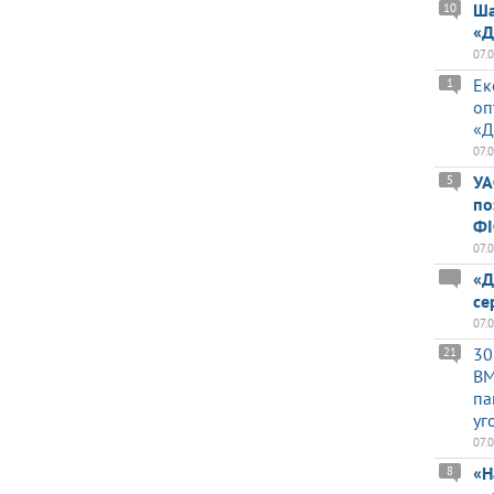
Ша
10
«Д
07.
Ек
1
оп
«Д
07.
УА
5
по
ФІ
07.
«Д
се
07.
30
21
BM
па
уг
07.
«Н
8