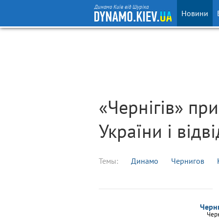
Динамо Київ від Шуріка
Новини
«Чернігів» пр
України і відв
Темы:
Динамо
Чернигов
Черн
Чер