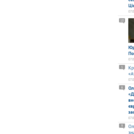
Ці
07.
10
Юр
По
07.
Кр
1
«А
07.
Ол
6
«Д
ви
єв
за
07.
Ол
9
зн