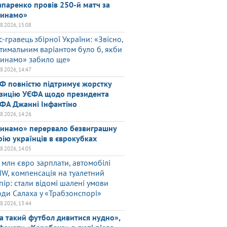
паренко провів 250-й матч за
инамо»
08.2026, 15:08
с-гравець збірної України: «Звісно,
тимальним варіантом було б, якби
инамо» забило ще»
08.2026, 14:47
Ф повністю підтримує жорстку
зицію УЄФА щодо президента
ФА Джанні Інфантіно
08.2026, 14:26
инамо» перервало безвиграшну
рію українців в єврокубках
08.2026, 14:05
 млн євро зарплати, автомобілі
W, компенсація на туалетний
пір: стали відомі шалені умови
оди Салаха у «Трабзонспорі»
08.2026, 13:44
а такий футбол дивитися нудно»,