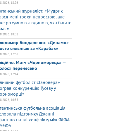
08.2026, 18:26
итанський журналіст: «Мудрик
ався мені трохи непростою, але
же розумною людиною, яка багато
має»
08.2026, 18:02
лодимир Бондаренко: «Динамо»
осто сильніше за «Карабах»
08.2026, 17:38
іційно. Матч «Чорноморець» —
олос» перенесено
08.2026, 17:14
лишній футболіст «Гановера»
ограв конкуренцію Гусєву у
орноморці»
08.2026, 16:53
гентинська футбольна асоціація
словила підтримку Джанні
фантіно на тлі конфлікту між ФІФА
 УЄФА