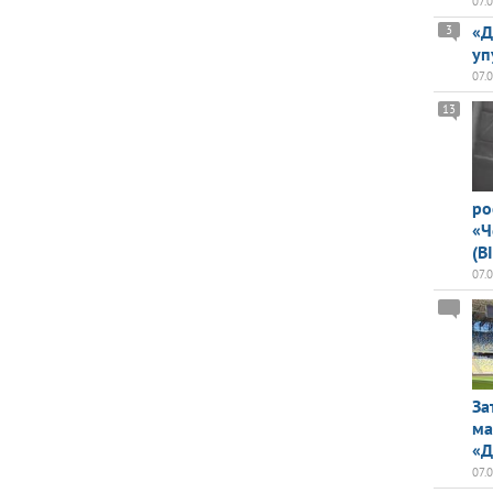
07.
«Д
3
уп
07.
13
ро
«Ч
(В
07.
За
ма
«Д
07.