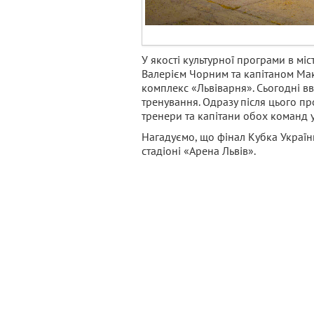
У якості культурної програми в мі
Валерієм Чорним та капітаном Ма
комплекс «Львіварня». Сьогодні вв
тренування. Одразу після цього пр
тренери та капітани обох команд у
Нагадуємо, що фінал Кубка Україн
стадіоні «Арена Львів».