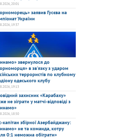
08.2026, 20:01
орноморець» заявив Гусєва на
мпіонат України
08.2026, 19:37
инамо» звернулося до
орноморця» в зв'язку з ударом
сійських террористів по клубному
адіону одеського клубу
08.2026, 19:13
овідний захисник «Карабаху»
же не зіграти у матчі-відповіді з
инамо»
08.2026, 18:50
с-капітан збірної Азербайджану:
инамо» не та команда, котру
сля 0:1 неможна обіграти»