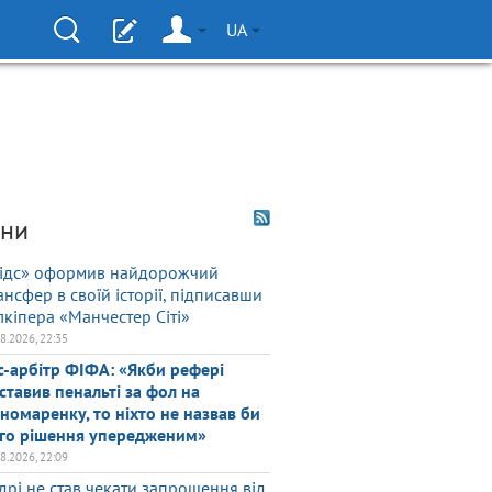
UA
ни
ідс» оформив найдорожчий
ансфер в своїй історії, підписавши
лкіпера «Манчестер Сіті»
08.2026, 22:35
с-арбітр ФІФА: «Якби рефері
ставив пенальті за фол на
номаренку, то ніхто не назвав би
го рішення упередженим»
08.2026, 22:09
дрі не став чекати запрошення від