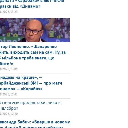
фанати «Карабаха» в люті після
разки від «Динамо»
08.2026, 13:23
ктор Леоненко: «Шапаренко
жить, виходить сам на сам. Ну, за
5 мільйона треба знати, що
бити!»
08.2026, 13:02
 надією на краще», —
ербайджанські ЗМІ — про матч
инамо» — «Карабах»
08.2026, 12:41
оттенгем» продав захисника в
ідлсбро»
08.2026, 12:20
ександр Бабич: «Вперше в новому
зоні гра «Динамо» сподобалась.