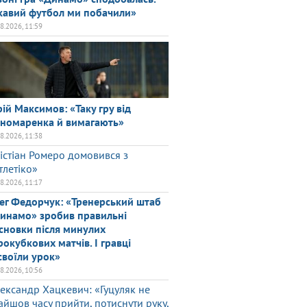
кавий футбол ми побачили»
08.2026, 11:59
ій Максимов: «Таку гру від
номаренка й вимагають»
08.2026, 11:38
істіан Ромеро домовився з
тлетіко»
08.2026, 11:17
ег Федорчук: «Тренерський штаб
инамо» зробив правильні
сновки після минулих
рокубкових матчів. І гравці
своїли урок»
08.2026, 10:56
ександр Хацкевич: «Гуцуляк не
айшов часу прийти, потиснути руку,