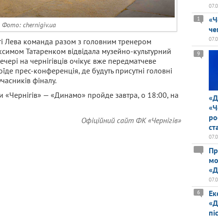
07.
«Ч
1
Фото: chernigiv.ua
че
07.
сті Лева команда разом з головним тренером
ксимом Татаренком відвідала музейно-культурний
9
ечері на чернігівців очікує вже передматчеве
оїде прес-конференція, де будуть присутні головні
часників фіналу.
и «Чернігів» — «Динамо» пройде завтра, о 18:00, на
«Д
«Ч
ро
Офіційний сайт ФK «Чернігів»
ст
07.
Пр
мо
«Д
07.
Ек
6
«Д
пі