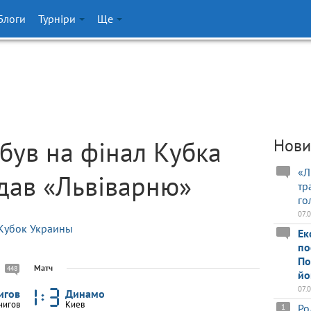
Блоги
Турніри
Ще
ибув на фінал Кубка
Нови
«Л
ідав «Львіварню»
тр
го
07.
Кубок Украины
Ек
по
По
Матч
448
йо
07.
игов
Динамо
нигов
Киев
Ро
1