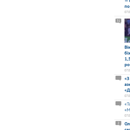
— 
по
07.
31
Ві
бі
1,
ро
07.
«З
аз
«Д
07.
«Т
«М
07.
Ол
2
се