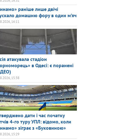
08.2026, 16:32
инамо» раніше лише двічі
ускало домашню фору в один м’яч
08.2026, 16:11
сія атакувала стадіон
орноморець» в Одесі: є поранені
ІДЕО)
08.2026, 15:38
тверджено дати і час початку
тчів 4-го туру УПЛ: відомо, коли
инамо» зіграє з «Буковиною»
08.2026, 15:29