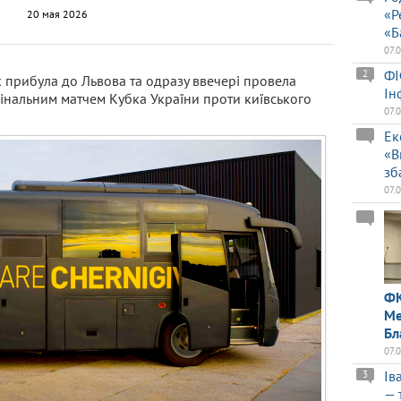
«Р
20 мая 2026
«Б
07.
ФІ
2
к прибула до Львова та одразу ввечері провела
Ін
інальним матчем Кубка України проти київського
07.
Ек
«В
зб
07.
ФК
Ме
Бл
07.
Ів
3
— 