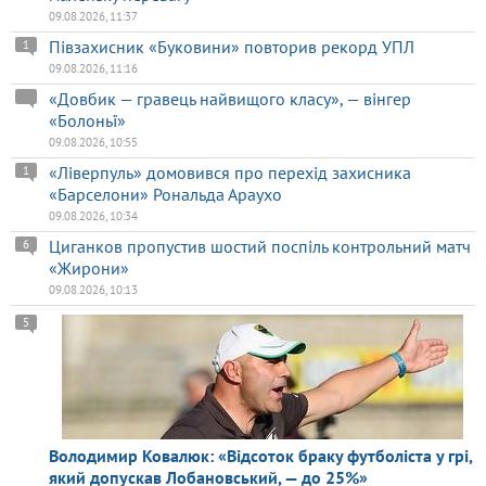
09.08.2026, 11:37
Півзахисник «Буковини» повторив рекорд УПЛ
1
09.08.2026, 11:16
«Довбик — гравець найвищого класу», — вінгер
«Болоньї»
09.08.2026, 10:55
«Ліверпуль» домовився про перехід захисника
1
«Барселони» Рональда Араухо
09.08.2026, 10:34
Циганков пропустив шостий поспіль контрольний матч
6
«Жирони»
09.08.2026, 10:13
5
Володимир Ковалюк: «Відсоток браку футболіста у грі,
який допускав Лобановський, — до 25%»