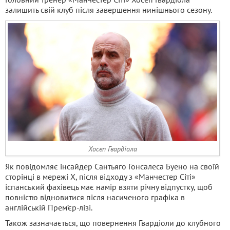
залишить свій клуб після завершення нинішнього сезону.
Хосеп Гвардіола
Як повідомляє інсайдер Сантьяго Гонсалеса Буено на своїй
сторінці в мережі X, після відходу з «Манчестер Сіті»
іспанський фахівець має намір взяти річну відпустку, щоб
повністю відновитися після насиченого графіка в
англійській Прем’єр-лізі.
Також зазначається, що повернення Гвардіоли до клубного