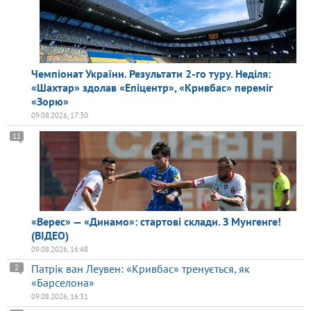
Чемпіонат України. Результати 2-го туру. Неділя:
«Шахтар» здолав «Епіцентр», «Кривбас» переміг
«Зорю»
09.08.2026, 17:30
11
«Верес» — «Динамо»: стартові склади. З Мунгенге!
(ВІДЕО)
09.08.2026, 16:48
Патрік ван Леувен: «Кривбас» тренується, як
2
«Барселона»
09.08.2026, 16:31