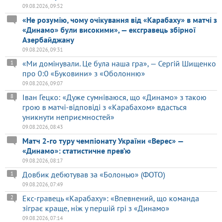
09.08.2026, 09:52
«Не розумію, чому очікування від «Карабаху» в матчі з
«Динамо» були високими», — ексгравець збірної
Азербайджану
09.08.2026, 09:31
«Ми домінували. Це була наша гра», — Сергій Шищенко
1
про 0:0 «Буковини» з «Оболонню»
09.08.2026, 09:07
Іван Гецко: «Дуже сумніваюся, що «Динамо» з такою
8
грою в матчі-відповіді з «Карабахом» вдасться
уникнути неприємностей»
09.08.2026, 08:43
Матч 2-го туру чемпіонату України «Верес» —
«Динамо»: статистичне прев’ю
09.08.2026, 08:17
Довбик дебютував за «Болонью» (ФОТО)
1
09.08.2026, 07:49
Екс-гравець «Карабаху»: «Впевнений, що команда
2
зіграє краще, ніж у першій грі з «Динамо»
09.08.2026, 07:14