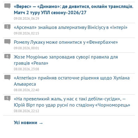
«Верес» — «Динамо»: де дивитися, онлайн трансляція.
Матч 2 туру УПЛ сезону-2026/27
09.08.2026, 06:29
«Арсенал» знайшов альтернативу Вінісіусу в «Інтері»
1
09.08.2026, 02:15
Ромелу Лукаку може опинитися у «Фенербахче»
09.08.2026, 00:01
Жозе Моурінью запровадив суворі правила для
6
гравців «Реала»
08.08.2026, 23:08
«Атлетіко» прийняв остаточне рішення щодо Хуліана
Альвареса
08.08.2026, 22:40
«На превеликий жаль, у нас є такі дебіли-сусіди», —
5
Юрій Вірт про удар русні по стадіону «Чорноморець»
08.08.2026, 22:12
Усі новини →