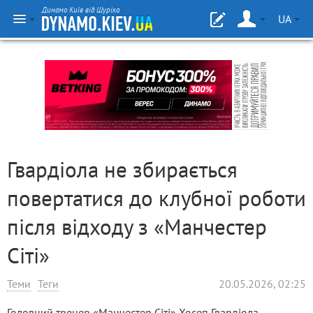
Динамо Київ від Шуріка
UA
Гвардіола не збирається
повертатися до клубної роботи
після відходу з «Манчестер
Сіті»
Теми
Теги
20.05.2026, 02:25
Головний тренер «Манчестер Сіті» Хосеп Гвардіола