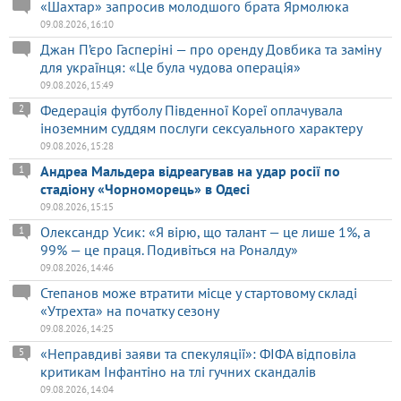
«Шахтар» запросив молодшого брата Ярмолюка
09.08.2026, 16:10
Джан П’єро Гасперіні — про оренду Довбика та заміну
для українця: «Це була чудова операція»
09.08.2026, 15:49
Федерація футболу Південної Кореї оплачувала
2
іноземним суддям послуги сексуального характеру
09.08.2026, 15:28
Андреа Мальдера відреагував на удар росії по
1
стадіону «Чорноморець» в Одесі
09.08.2026, 15:15
Олександр Усик: «Я вірю, що талант — це лише 1%, а
1
99% — це праця. Подивіться на Роналду»
09.08.2026, 14:46
Степанов може втратити місце у стартовому складі
«Утрехта» на початку сезону
09.08.2026, 14:25
«Неправдиві заяви та спекуляції»: ФІФА відповіла
5
критикам Інфантіно на тлі гучних скандалів
09.08.2026, 14:04