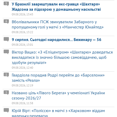
У Бразилії заарештували екс-гравця «Шахтаря»
5
Жадсона за підозрою у домашньому насильстві
09.08.2026, 13:43
Вболівальники ПСЖ звинуватили Забарного у
6
пропущеному голі у матчі з «Манчестер Юнайтед»
09.08.2026, 13:22
9 серпня. Сьогодні народилися... Беженару — 56
09.08.2026, 13:01
Віктор Вацко: «З «Епіцентром» «Шахтарю» доведеться
викладатися із значно більшою самовіддачею, щоб
здобути результат»
09.08.2026, 12:40
Гвардіола порадив Родрі перейти до «Барселони»
1
замість «Реала»
09.08.2026, 12:19
Названо ціль «Лівого Берега» у чемпіонаті України
1
сезону-2026/27
09.08.2026, 11:58
Юрій Вірт: «Поліссю» в матчі з «Харковом» віддам
маленьку перевагу»