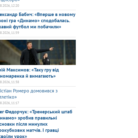
08.2026, 12:20
ександр Бабич: «Вперше в новому
зоні гра «Динамо» сподобалась.
кавий футбол ми побачили»
08.2026, 11:59
ій Максимов: «Таку гру від
номаренка й вимагають»
08.2026, 11:38
істіан Ромеро домовився з
тлетіко»
08.2026, 11:17
ег Федорчук: «Тренерський штаб
инамо» зробив правильні
сновки після минулих
рокубкових матчів. І гравці
своїли урок»