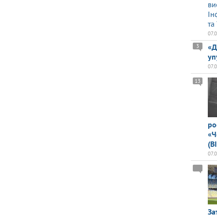
ви
Ін
та
07.
«Д
3
уп
07.
13
ро
«Ч
(В
07.
За