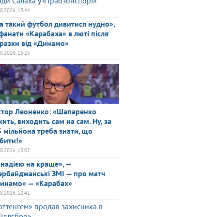
оди Салаха у «Трабзонспорі»
08.2026, 13:44
а такий футбол дивитися нудно»,
фанати «Карабаха» в люті після
разки від «Динамо»
08.2026, 13:23
ктор Леоненко: «Шапаренко
жить, виходить сам на сам. Ну, за
5 мільйона треба знати, що
бити!»
08.2026, 13:02
 надією на краще», —
ербайджанські ЗМІ — про матч
инамо» — «Карабах»
08.2026, 12:41
оттенгем» продав захисника в
ідлсбро»