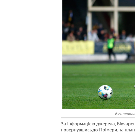
Костянтин
За інформацією джерела, Вівчарен
повернувшись до Прімери, та план