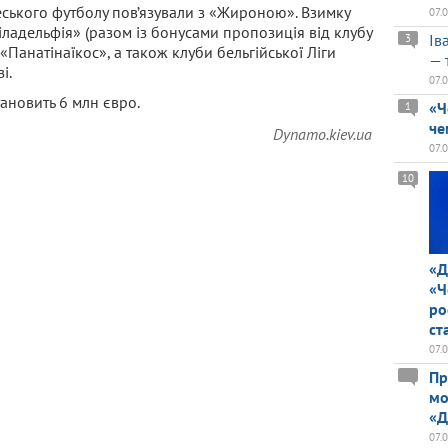
еського футболу пов’язували з «Жироною». Взимку
07.
ладельфія» (разом із бонусами пропозиція від клубу
Ів
3
«Панатінаїкос», а також клуби бельгійської Ліги
— 
і.
07.
тановить 6 млн євро.
«Ч
1
че
Dynamo.kiev.ua
07.
10
«Д
«Ч
ро
ст
07.
Пр
мо
«Д
07.