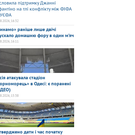
словила підтримку Джанні
фантіно на тлі конфлікту між ФІФА
 УЄФА
08.2026, 16:32
инамо» раніше лише двічі
ускало домашню фору в один м’яч
08.2026, 16:11
сія атакувала стадіон
орноморець» в Одесі: є поранені
ІДЕО)
08.2026, 15:38
тверджено дати і час початку