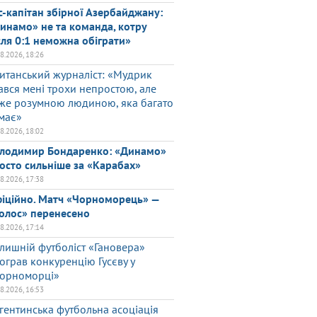
с-капітан збірної Азербайджану:
инамо» не та команда, котру
сля 0:1 неможна обіграти»
08.2026, 18:26
итанський журналіст: «Мудрик
ався мені трохи непростою, але
же розумною людиною, яка багато
має»
08.2026, 18:02
лодимир Бондаренко: «Динамо»
осто сильніше за «Карабах»
08.2026, 17:38
іційно. Матч «Чорноморець» —
олос» перенесено
08.2026, 17:14
лишній футболіст «Гановера»
ограв конкуренцію Гусєву у
орноморці»
08.2026, 16:53
гентинська футбольна асоціація