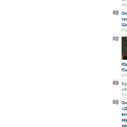
07.
Ол
2
се
Ці
07.
10
Юр
По
07.
Кр
1
«А
07.
Ол
6
«Д
ви
єв
за