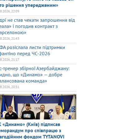
го рішення упередженим»
08.2026, 22:09
дрі не став чекати запрошення від
еала» і погодив контракт з
арселоною»
08.2026, 21:43
ФА розіслала листи підтримки
фантіно перед ЧС-2026
08.2026, 21:17
с-тренер збірної Азербайджану:
идно, що «Динамо» — добре
алансована команда»
08.2026, 20:51
 «Динамо» (Київ) підписав
морандум про співпрацю з
агодійним фондом TYTANOVI