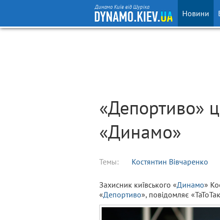
Динамо Київ від Шуріка
Новини
«Депортиво» ц
«Динамо»
Темы:
Костянтин Вівчаренко
Захисник київського «
Динамо
» Ко
«
Депортиво
», повідомляє «ТаТоТак