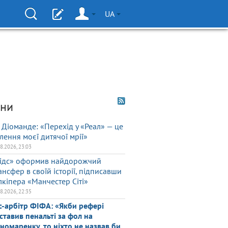
UA
ни
 Діоманде: «Перехід у «Реал» — це
ілення моєї дитячої мрії»
08.2026, 23:03
ідс» оформив найдорожчий
ансфер в своїй історії, підписавши
лкіпера «Манчестер Сіті»
08.2026, 22:35
с-арбітр ФІФА: «Якби рефері
ставив пенальті за фол на
номаренку, то ніхто не назвав би