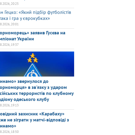
08.2026, 20:25
ан Гецко: «Який підбір футболістів
така і гра у єврокубках»
08.2026, 20:01
орноморець» заявив Гусєва на
мпіонат України
08.2026, 19:37
инамо» звернулося до
орноморця» в зв'язку з ударом
сійських террористів по клубному
адіону одеського клубу
08.2026, 19:13
овідний захисник «Карабаху»
же не зіграти у матчі-відповіді з
инамо»
08.2026, 18:50