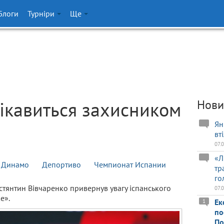
Блоги
Турніри
Ще
ікавиться захисником
Нови
Ян
вт
07.
«Л
Динамо
Депортиво
Чемпионат Испании
тр
го
стянтин Вівчаренко привернув увагу іспанського
07.
е».
Ек
1
по
По