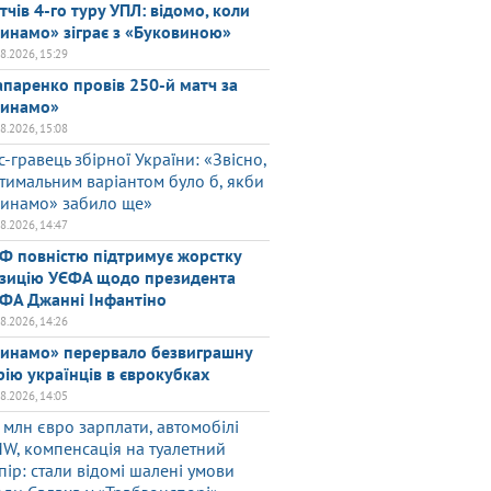
тчів 4-го туру УПЛ: відомо, коли
инамо» зіграє з «Буковиною»
08.2026, 15:29
паренко провів 250-й матч за
инамо»
08.2026, 15:08
с-гравець збірної України: «Звісно,
тимальним варіантом було б, якби
инамо» забило ще»
08.2026, 14:47
Ф повністю підтримує жорстку
зицію УЄФА щодо президента
ФА Джанні Інфантіно
08.2026, 14:26
инамо» перервало безвиграшну
рію українців в єврокубках
08.2026, 14:05
 млн євро зарплати, автомобілі
W, компенсація на туалетний
пір: стали відомі шалені умови