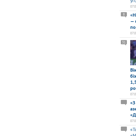
уг
07.
«Н
8
— 
по
07.
31
Ві
бі
1,
ро
07.
«З
аз
«Д
07.
«Т
«М