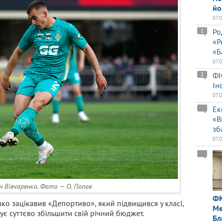
йо
07.
Ро
1
«Р
«Б
07.
ФІ
2
Ін
07.
Ек
«В
зб
07.
 Вівчаренко. Фото — О. Попов
ФК
ко зацікавив «Депортиво», який підвищився у класі,
Ме
ує суттєво збільшити свій річний бюджет.
Бл