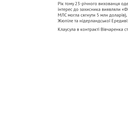
Рік тому 23-річного вихованця од
інтерес до захисника виявляли «Фі
МЛС могла сягнути 5 млн доларів), 
Жюпіле та нідерландської Ередивіз
Клаусула в контракті Вівчаренка с