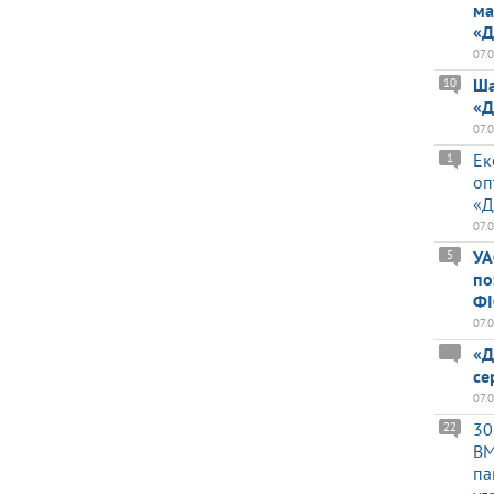
ма
«Д
07.
Ша
10
«Д
07.
Ек
1
оп
«Д
07.
УА
5
по
ФІ
07.
«Д
се
07.
30
22
BM
па