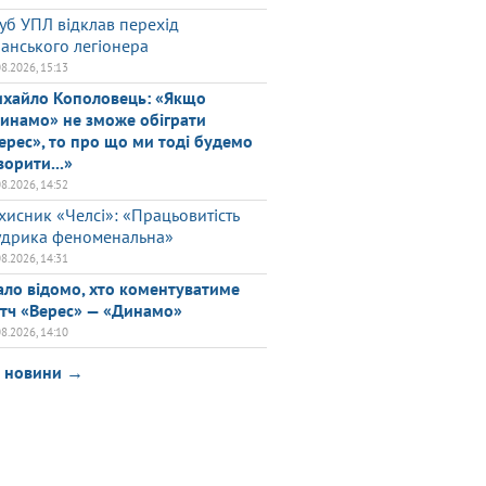
уб УПЛ відклав перехід
панського легіонера
08.2026, 15:13
хайло Кополовець: «Якщо
инамо» не зможе обіграти
ерес», то про що ми тоді будемо
ворити...»
08.2026, 14:52
хисник «Челсі»: «Працьовитість
дрика феноменальна»
08.2026, 14:31
ало відомо, хто коментуватиме
тч «Верес» — «Динамо»
08.2026, 14:10
і новини →