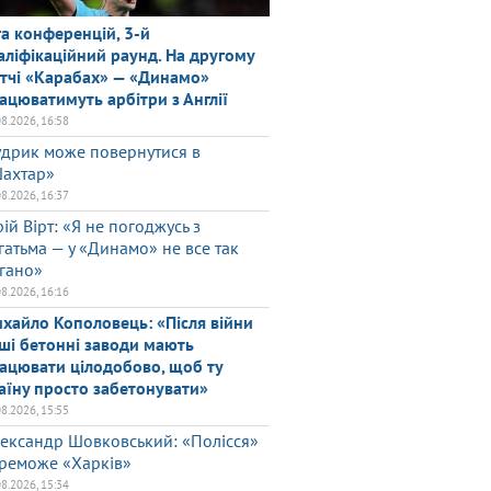
га конференцій, 3-й
аліфікаційний раунд. На другому
тчі «Карабах» — «Динамо»
ацюватимуть арбітри з Англії
08.2026, 16:58
дрик може повернутися в
ахтар»
08.2026, 16:37
ій Вірт: «Я не погоджусь з
гатьма — у «Динамо» не все так
гано»
08.2026, 16:16
хайло Кополовець: «Після війни
ші бетонні заводи мають
ацювати цілодобово, щоб ту
аїну просто забетонувати»
08.2026, 15:55
ександр Шовковський: «Полісся»
реможе «Харків»
08.2026, 15:34