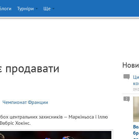
Блоги
Турніри
Ще
є продавати
Нови
Ци
ко
09.
2
Чемпионат Франции
бох центральних захисників — Маркіньоса і Іллю
Фабріс Хокінс.
Во
бр