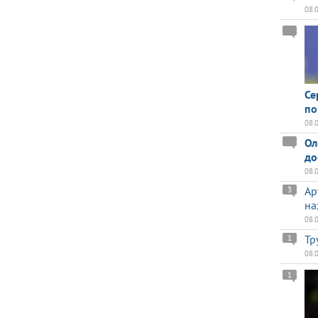
08.
Се
по
08.
Ол
до
08.
Ар
3
на
08.
Тр
1
08.
1