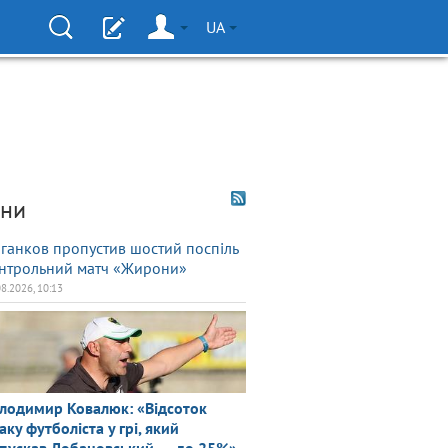
UA
ни
ганков пропустив шостий поспіль
нтрольний матч «Жирони»
08.2026, 10:13
лодимир Ковалюк: «Відсоток
аку футболіста у грі, який