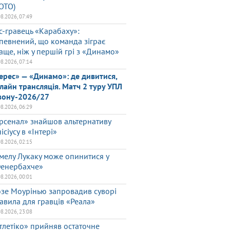
ОТО)
08.2026, 07:49
с-гравець «Карабаху»:
певнений, що команда зіграє
аще, ніж у першій грі з «Динамо»
08.2026, 07:14
ерес» — «Динамо»: де дивитися,
лайн трансляція. Матч 2 туру УПЛ
зону-2026/27
08.2026, 06:29
рсенал» знайшов альтернативу
нісіусу в «Інтері»
08.2026, 02:15
мелу Лукаку може опинитися у
енербахче»
08.2026, 00:01
зе Моурінью запровадив суворі
авила для гравців «Реала»
08.2026, 23:08
тлетіко» прийняв остаточне