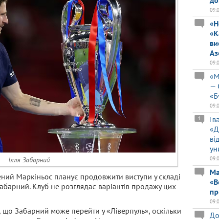
до
09.
«Н
«К
ви
Аз
09.
«М
— 
«Б
09.
Ів
1
«Д
ві
ун
09.
Ілля Забарний
Ма
ний Маркіньос планує продовжити виступи у складі
«В
 Забарний. Клуб не розглядає варіантів продажу цих
пр
09.
 що Забарний може перейти у «Ліверпуль», оскільки
До