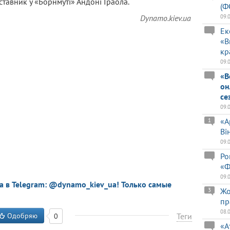
тавник у «Борнмуті» Андоні Іраола.
(Ф
Dynamo.kiev.ua
09.
Ек
«В
кр
09.
«В
он
се
09.
«А
1
Ві
09.
Ро
«Ф
09.
a в Telegram: @dynamo_kiev_ua! Только самые
Жо
3
пр
08.
Одобряю
Теги
0
«А