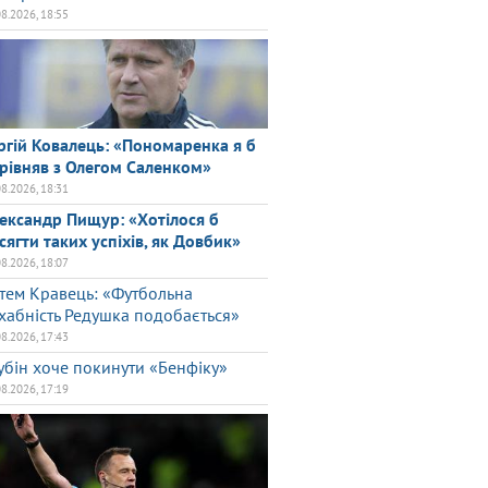
08.2026, 18:55
ргій Ковалець: «Пономаренка я б
рівняв з Олегом Саленком»
08.2026, 18:31
ександр Пищур: «Хотілося б
сягти таких успіхів, як Довбик»
08.2026, 18:07
тем Кравець: «Футбольна
хабність Редушка подобається»
08.2026, 17:43
убін хоче покинути «Бенфіку»
08.2026, 17:19