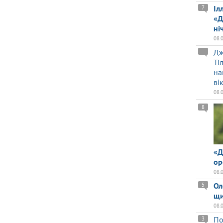
Іл
7
«Д
ні
08.
Дж
Ті
на
ві
08.
8
«Д
ор
08.
Ол
5
щи
08.
По
3