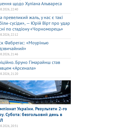
шення щодо Хуліана Альвареса
08.2026, 22:40
а превеликий жаль, у нас є такі
біли-сусіди», — Юрій Вірт про удар
сні по стадіону «Чорноморець»
08.2026, 22:12
ск Фабрегас: «Моурінью
дзвичайний»
08.2026, 21:46
іційно. Бруно Гімарайнш став
авцем «Арсенала»
08.2026, 21:20
мпіонат України. Результати 2-го
ру. Субота: безгольовий день в
ПЛ
08.2026, 20:51