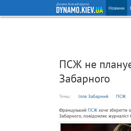
Динамо Київ від Шуріка
Новини
ПСЖ не плану
Забарного
Темы:
Ілля Забарний
ПСЖ
Французький
ПСЖ
хоче зберегти о
Забарного, повідомляє журналіст 