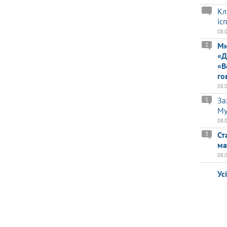
Кл
іс
08.
Ми
2
«Д
«В
го
08.
За
1
Му
08.
Ст
3
ма
08.
Ус