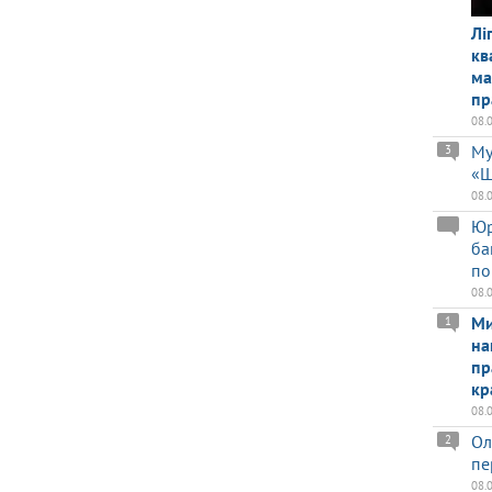
Лі
кв
ма
пр
08.
Му
3
«Ш
08.
Юр
ба
по
08.
Ми
1
на
пр
кр
08.
Ол
2
пе
08.