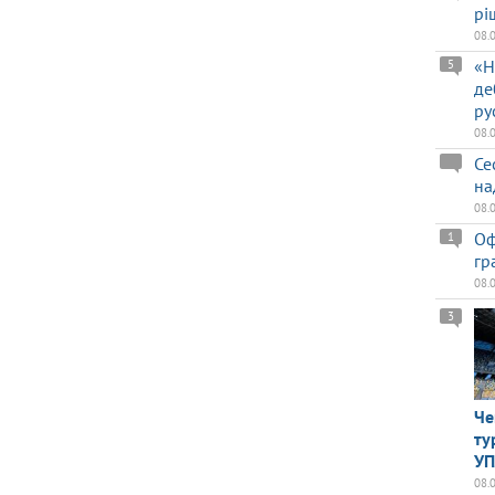
рі
08.
«Н
5
де
ру
08.
Се
на
08.
Оф
1
гр
08.
3
Че
ту
У
08.