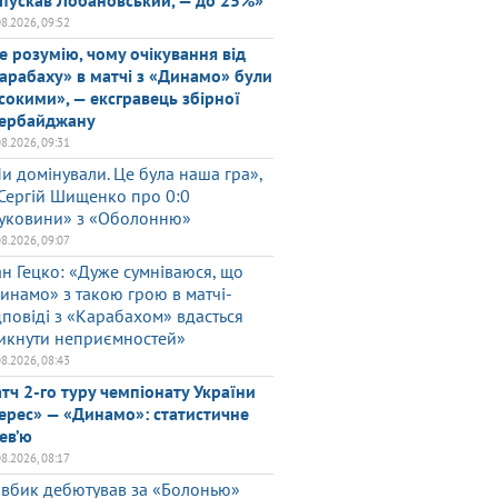
пускав Лобановський, — до 25%»
08.2026, 09:52
е розумію, чому очікування від
арабаху» в матчі з «Динамо» були
сокими», — ексгравець збірної
ербайджану
08.2026, 09:31
и домінували. Це була наша гра»,
Сергій Шищенко про 0:0
уковини» з «Оболонню»
08.2026, 09:07
ан Гецко: «Дуже сумніваюся, що
инамо» з такою грою в матчі-
дповіді з «Карабахом» вдасться
икнути неприємностей»
08.2026, 08:43
тч 2-го туру чемпіонату України
ерес» — «Динамо»: статистичне
ев’ю
08.2026, 08:17
вбик дебютував за «Болонью»