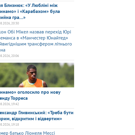
ля Близнюк: «У Любліні між
инамо» і «Карабахом» була
чийна гра…»
08.2026, 20:30
он Обі Мікел назвав перехід Юрі
леманса в «Манчестер Юнайтед»
йвигіднішим трансфером літнього
кна
08.2026, 20:06
инамо» оголосило про нову
енду Торреса
08.2026, 19:42
ександр Гливинський: «Треба бути
рим, відкритим і відвертим»
08.2026, 19:18
мер батько Ліонеля Мессі