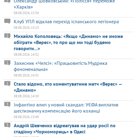
Олександр Шовковський: «Полісся» переможе
1
«Харків»
08.08.2026, 15:34
Клуб УПЛ відклав перехід іспанського легіонера
08.08.2026, 15:13
Михайло Кополовець: «Якщо «Динамо» не зможе
2
обіграти «Верес», то про що ми тоді будемо
говорити...»
08.08.2026, 14:52
Захисник «Челсі»: «Працьовитість Мудрика
1
феноменальна»
08.08.2026, 14:31
Стало відомо, хто коментуватиме матч «Верес» —
1
«Динамо»
08.08.2026, 14:10
Інфантіно влип у новий скандал: УЄФА виплатив
3
шестизначну компенсацію його коханці
08.08.2026, 13:49
Андрій Шевченко відреагував на удар росії по
3
стадіону «Чорноморець» в Одесі