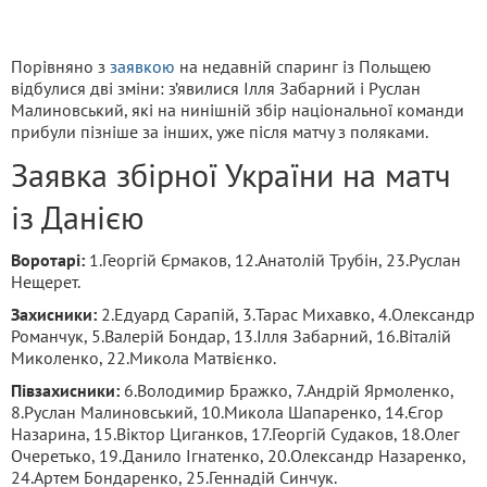
Порівняно з
заявкою
на недавній спаринг із Польщею
відбулися дві зміни: з’явилися Ілля Забарний і Руслан
Малиновський, які на нинішній збір національної команди
прибули пізніше за інших, уже після матчу з поляками.
Заявка збірної України на матч
із Данією
Воротарі:
1.Георгій Єрмаков, 12.Анатолій Трубін, 23.Руслан
Нещерет.
Захисники:
2.Едуард Сарапій, 3.Тарас Михавко, 4.Олександр
Романчук, 5.Валерій Бондар, 13.Ілля Забарний, 16.Віталій
Миколенко, 22.Микола Матвієнко.
Півзахисники:
6.Володимир Бражко, 7.Андрій Ярмоленко,
8.Руслан Малиновський, 10.Микола Шапаренко, 14.Єгор
Назарина, 15.Віктор Циганков, 17.Георгій Судаков, 18.Олег
Очеретько, 19.Данило Ігнатенко, 20.Олександр Назаренко,
24.Артем Бондаренко, 25.Геннадій Синчук.