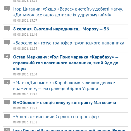
08.08.2026, 13:28
Ігор Циганик: «Якщо «Верес» вистоїть у дебюті матчу,
1
«Динамо» все одно дотисне їх у другому таймі»
08.08.2026, 13:07
8 серпня. Сьогодні народилися... Морозу — 56
08.08.2026, 12:46
«Барселона» готує трансфер грузинського нападника
08.08.2026, 12:25
Остап Маркевич: «Гол Пономаренка «Карабаху» —
4
справжній гол класичного нападника, який йде до
кінця»
08.08.2026, 12:04
«Матч «Динамо» з «Карабахом» залишив двояке
3
враження», — ексгравець збірної України
08.08.2026, 11:43
В «Оболоні» є опція викупу контракту Маткевича
08.08.2026, 11:22
«Атлетіко» виставив Серлота на трансфер
08.08.2026, 11:01
Іван Гецко: «Шапаренко має непоганий вигляд. Видно,
24