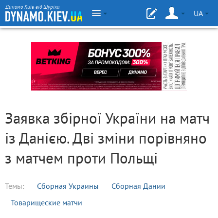
Динамо Київ від Шуріка
UA
Заявка збірної України на матч
із Данією. Дві зміни порівняно
з матчем проти Польщі
Темы:
Сборная Украины
Сборная Дании
Товарищеские матчи