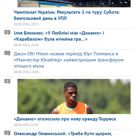
Чемпіонат України. Результати 2-го туру. Субота:
безгольовий день в УПЛ
08.08.2026, 20:51
Ілля Близнюк: «У Любліні між «Динамо» і
1
«Карабахом» була нічийна гра…»
08.08.2026, 20:30
Джон Обі Мікел назвав перехід Юрі Тілеманса в
«Манчестер Юнайтед» найвигіднішим трансфером
літнього вікна
08.08.2026, 20:06
4
«Динамо» оголосило про нову оренду Торреса
08.08.2026, 19:42
Олександр Гливинський: «Треба бути щирим,
2