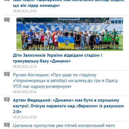
що він лідер команди»
08.08.2026, 10:40
Діти Захисників України відвідали стадіон і
тренувальну базу «Динамо»
08.08.2026, 10:18
Руслан Костишин: «Про удар по стадіону
2
«Чорноморець» в автобусі на шляху до гри в Одесу.
УПЛ нас одразу розвернула»
08.08.2026, 09:54
Артем Федецький: «Динамо» має бути в хорошому
8
настрої. Очікую перемоги над «Вересом» із рахунком
2:0»
08.08.2026, 09:30
Циганков пропустив уже п’ятий контрольний матч
2