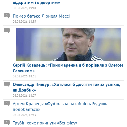
відкритим і відвертим»
08.08.2026, 19:18
Помер батько Ліонеля Мессі
3
08.08.2026, 18:55
Сергій Ковалець: «Пономаренка я б порівняв з Олегом
Саленком»
08.08.2026, 18:31
Олександр Пищур: «Хотілося б досягти таких успіхів,
як Довбик»
08.08.2026, 18:07
Артем Кравець: «Футбольна нахабність Редушка
3
подобається»
08.08.2026, 17:43
Трубін хоче покинути «Бенфіку»
1