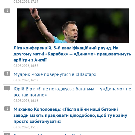
08.08.2026, 17:19
1
Ліга конференцій, 3-й кваліфікаційний раунд. На
другому матчі «Карабах» — «Динамо» працюватимуть
арбітри з Англії
08.08.2026, 16:58
Мудрик може повернутися в «Шахтар»
3
08.08.2026, 16:37
Юрій Вірт: «Я не погоджусь з багатьма — у «Динамо» не
все так погано»
08.08.2026, 16:16
Михайло Кополовець: «Після війни наші бетонні
1
заводи мають працювати цілодобово, щоб ту країну
просто забетонувати»
08.08.2026, 15:55