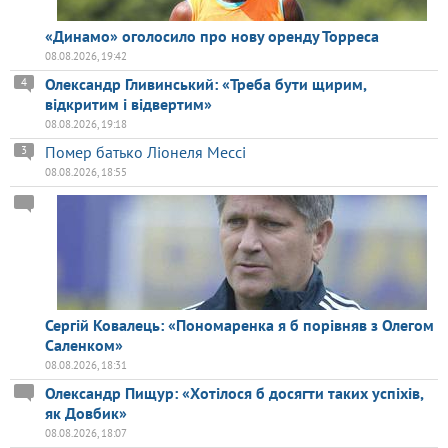
«Динамо» оголосило про нову оренду Торреса
08.08.2026, 19:42
Олександр Гливинський: «Треба бути щирим,
4
відкритим і відвертим»
08.08.2026, 19:18
Помер батько Ліонеля Мессі
3
08.08.2026, 18:55
Сергій Ковалець: «Пономаренка я б порівняв з Олегом
Саленком»
08.08.2026, 18:31
Олександр Пищур: «Хотілося б досягти таких успіхів,
як Довбик»
08.08.2026, 18:07