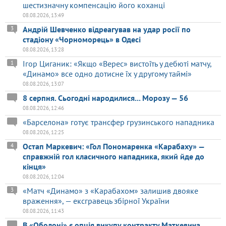
шестизначну компенсацію його коханці
08.08.2026, 13:49
Андрій Шевченко відреагував на удар росії по
3
стадіону «Чорноморець» в Одесі
08.08.2026, 13:28
Ігор Циганик: «Якщо «Верес» вистоїть у дебюті матчу,
1
«Динамо» все одно дотисне їх у другому таймі»
08.08.2026, 13:07
8 серпня. Сьогодні народилися... Морозу — 56
08.08.2026, 12:46
«Барселона» готує трансфер грузинського нападника
08.08.2026, 12:25
Остап Маркевич: «Гол Пономаренка «Карабаху» —
4
справжній гол класичного нападника, який йде до
кінця»
08.08.2026, 12:04
«Матч «Динамо» з «Карабахом» залишив двояке
3
враження», — ексгравець збірної України
08.08.2026, 11:43
В «Оболоні» є опція викупу контракту Маткевича