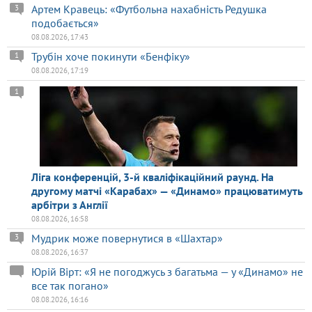
Артем Кравець: «Футбольна нахабність Редушка
3
подобається»
08.08.2026, 17:43
Трубін хоче покинути «Бенфіку»
1
08.08.2026, 17:19
1
Ліга конференцій, 3-й кваліфікаційний раунд. На
другому матчі «Карабах» — «Динамо» працюватимуть
арбітри з Англії
08.08.2026, 16:58
Мудрик може повернутися в «Шахтар»
3
08.08.2026, 16:37
Юрій Вірт: «Я не погоджусь з багатьма — у «Динамо» не
все так погано»
08.08.2026, 16:16