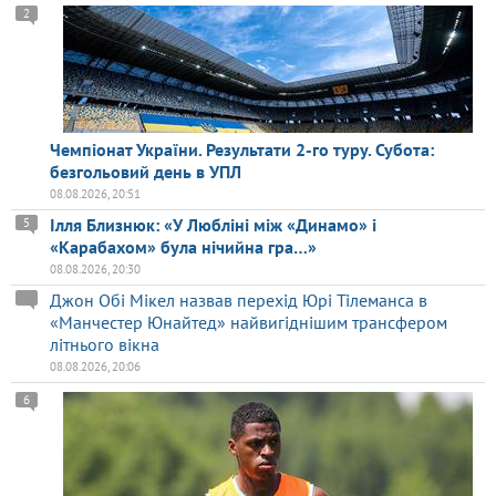
2
Чемпіонат України. Результати 2-го туру. Субота:
безгольовий день в УПЛ
08.08.2026, 20:51
Ілля Близнюк: «У Любліні між «Динамо» і
5
«Карабахом» була нічийна гра…»
08.08.2026, 20:30
Джон Обі Мікел назвав перехід Юрі Тілеманса в
«Манчестер Юнайтед» найвигіднішим трансфером
літнього вікна
08.08.2026, 20:06
6