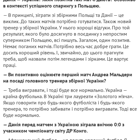
в контексті успішного спарингу з Польщею.
— В принципі, зіграти зі збірними Польщі та Данії — це
виклик. До таких матчів потрібно готуватися. Також новий
тренер у збірної України. У нього хороші відгуки. Про той
результат, якого було досягнуто в поєдинку з непростим
суперником Польщею, всі пишуть. Загалом, один позитив.
Немає поганих матчів. Потрібно весь час добре грати. Це
досить хороший рівень. І, звичайно, до цього прагнути
треба, щоб назвали потім легендами і зірками. Це вартує
праці.
— Ви позитивно оцінюєте перший матч Андреа Мальдери
на посаді головного тренера збірної України?
— Треба вигравати, і тоді буде все нормально. Україна —
країна футбольна. В Україні три лауреати «Золотого м’яча».
Якщо говорити про будь-якого футболіста і будь-якого
тренера, то потрібно забивати і потрібно вигравати. Тоді все
буде нормально.
— Данія перед матчем з Україною зіграла внічию 0:0 з
учасником чемпіонату світу ДР Конго.
— Африканський футбол — це досить хороший футбол. Я