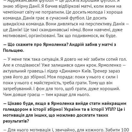
знаю збірну Данії. Я бачив відбіркові матчі, коли вони на
чемпіонат світу не потрапили. Це досить молода і хороша
команда. Данія грає в сучасний футбол. Це досить
швидкісна команда. Вони дивляться на перспективу. Данія —
це Данія! Це такі скандинавські німці. Вони навчені, дуже
мотивовані, організовані. Так що подивимося, як буде.
— Що скажете про Ярмоленка? Андрій забив у матчі з
Польщею.
— У мене теж така ситуація. Я довго не міг забити сотий гол.
Але я сподіваюся! Уже залишився один крок. Ярмоленко —
актуальний гравець і лідер «Динамо» Київ. Тренер зараз
узяв його до збірної. Моя порада: поки у нього є сили і
поки у нього є майстерність, треба грати. Тому що він
затребуваний. І фон для того, щоб грати, дуже хороший.
Чим довше граєш — тим краще для нього.
— Цікаво буде, якщо в Ярмоленка вийде стати найкращим
голеадором в історії збірної України та в історії УПЛ? Це і
мотивація для інших, що можливо досягати таких
результатів?
— Для нього мотивація і, звичайно, для кожного. Забити 100