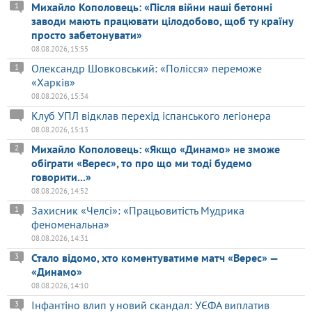
Михайло Кополовець: «Після війни наші бетонні
1
заводи мають працювати цілодобово, щоб ту країну
просто забетонувати»
08.08.2026, 15:55
Олександр Шовковський: «Полісся» переможе
1
«Харків»
08.08.2026, 15:34
Клуб УПЛ відклав перехід іспанського легіонера
08.08.2026, 15:13
Михайло Кополовець: «Якщо «Динамо» не зможе
2
обіграти «Верес», то про що ми тоді будемо
говорити...»
08.08.2026, 14:52
Захисник «Челсі»: «Працьовитість Мудрика
1
феноменальна»
08.08.2026, 14:31
Стало відомо, хто коментуватиме матч «Верес» —
3
«Динамо»
08.08.2026, 14:10
Інфантіно влип у новий скандал: УЄФА виплатив
3