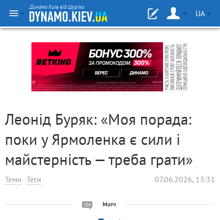
Динамо Київ від Шуріка
UA
Леонід Буряк: «Моя порада:
поки у Ярмоленка є сили і
майстерність — треба грати»
Теми
Теги
07.06.2026, 13:31
Матч
256