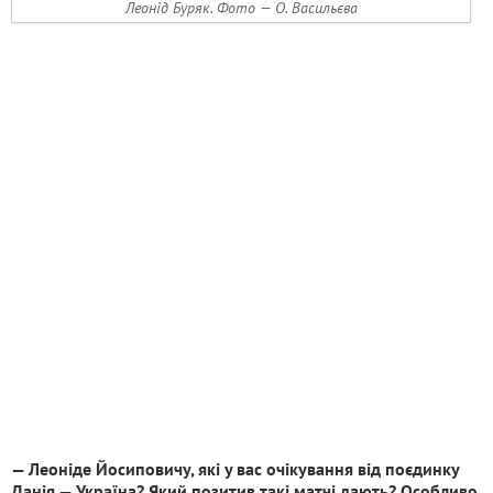
Леонід Буряк. Фото — O. Васильєва
— Леоніде Йосиповичу, які у вас очікування від поєдинку
Данія — Україна? Який позитив такі матчі дають? Особливо