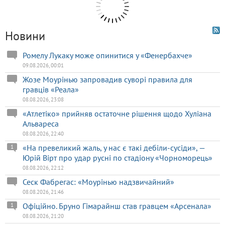
Новини
Ромелу Лукаку може опинитися у «Фенербахче»
09.08.2026, 00:01
Жозе Моурінью запровадив суворі правила для
гравців «Реала»
08.08.2026, 23:08
«Атлетіко» прийняв остаточне рішення щодо Хуліана
Альвареса
08.08.2026, 22:40
«На превеликий жаль, у нас є такі дебіли-сусіди», —
1
Юрій Вірт про удар русні по стадіону «Чорноморець»
08.08.2026, 22:12
Сеск Фабрегас: «Моурінью надзвичайний»
08.08.2026, 21:46
Офіційно. Бруно Гімарайнш став гравцем «Арсенала»
1
08.08.2026, 21:20