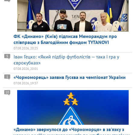
ФК «Динамо» (Київ) підписав Меморандум про
співпрацю з Благодійним фондом TYTANOVI
07.08.2026, 20:25
Іван Гецко: «Який підбір футболістів — така і гра у
5
єврокубках»
07.08.2026, 20:01
«Чорноморець» заявив Гусєва на чемпіонат України
1
07.08.2026, 19:37
10
«Динамо» звернулося до «Чорноморця» в зв'язку з