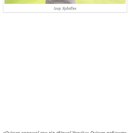
Ігор Худоб’як
«Очікую хорошої гри від збірної України. Очікую побачити