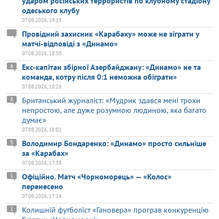
ударом російських террористів по клубному стадіону
одеського клубу
07.08.2026, 19:13
Провідний захисник «Карабаху» може не зіграти у
матчі-відповіді з «Динамо»
07.08.2026, 18:50
Екс-капітан збірної Азербайджану: «Динамо» не та
6
команда, котру після 0:1 неможна обіграти»
07.08.2026, 18:26
Британський журналіст: «Мудрик здався мені трохи
8
непростою, але дуже розумною людиною, яка багато
думає»
07.08.2026, 18:02
Володимир Бондаренко: «Динамо» просто сильніше
5
за «Карабах»
07.08.2026, 17:38
Офіційно. Матч «Чорноморець» — «Колос»
1
перенесено
07.08.2026, 17:14
Колишній футболіст «Гановера» програв конкуренцію
1