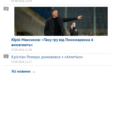
07.08.2026, 11:59
10
Юрій Максимов: «Таку гру від Пономаренка й
вимагають»
07.08.2026, 11:38
Крістіан Ромеро домовився з «Атлетіко»
1
07.08.2026, 11:17
Усі новини →