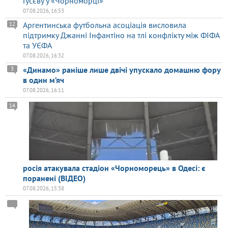
Гусєву у «Чорноморці»
07.08.2026, 16:53
Аргентинська футбольна асоціація висловила
12
підтримку Джанні Інфантіно на тлі конфлікту між ФІФА
та УЄФА
07.08.2026, 16:32
«Динамо» раніше лише двічі упускало домашню фору
3
в один м’яч
07.08.2026, 16:11
14
росія атакувала стадіон «Чорноморець» в Одесі: є
поранені (ВІДЕО)
07.08.2026, 15:38