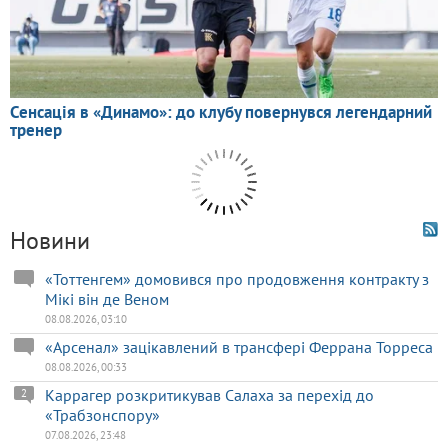
Новини
«Тоттенгем» домовився про продовження контракту з
Мікі він де Веном
08.08.2026, 03:10
«Арсенал» зацікавлений в трансфері Феррана Торреса
08.08.2026, 00:33
Каррагер розкритикував Салаха за перехід до
2
«Трабзонспору»
07.08.2026, 23:48