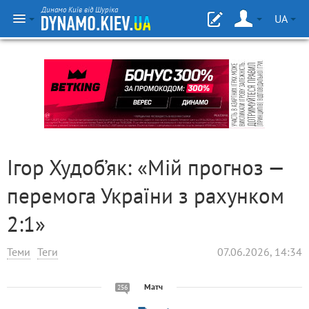
Динамо Київ від Шуріка
UA
Ігор Худоб’як: «Мій прогноз —
перемога України з рахунком
2:1»
Теми
Теги
07.06.2026, 14:34
Матч
256