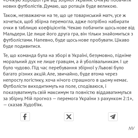
нових футболістів. Думаю, що ротація буде великою.
Також, незважаючи на те, що це товариський матч, усе ж
хочеться, щоб збірна перемогла, адже потрібно набирати
очки в таблицю коефіцієнтів. Чекаю побачити щось нове від
Мальдери. Це лише його друга гра, він тільки знайомиться з
футболістами. Напевно, буде щось нове пробувати. Цікаво
буде подивитися.
Те, що команда була на зборі в Україні, безумовно, підніме
моральний дух не лише гравцям, а й уболівальникам. І це
було чудово. Під час перебування збірної у Львові було
багато різних акцій. Але, звичайно, буде втома через
непросту логістику, хоча нічого страшного в цьому немає.
Футболісти виходитимуть на поле, сподіваюся, і
показуватимуть свій максимум та повністю віддаватимуться
за збірну. Мій прогноз — перемога України з рахунком 2:1»,
— сказав Худоб’як.
NV