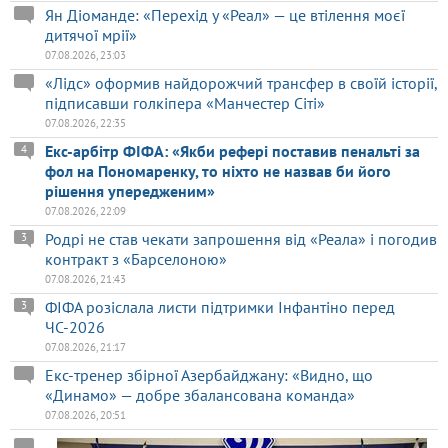
Ян Діоманде: «Перехід у «Реал» — це втілення моєї
дитячої мрії»
07.08.2026, 23:03
«Лідс» оформив найдорожчий трансфер в своїй історії,
підписавши голкіпера «Манчестер Сіті»
07.08.2026, 22:35
Екс-арбітр ФІФА: «Якби рефері поставив пенальті за
4
фол на Пономаренку, то ніхто не назвав би його
рішення упередженим»
07.08.2026, 22:09
Родрі не став чекати запрошення від «Реала» і погодив
3
контракт з «Барселоною»
07.08.2026, 21:43
ФІФА розіслала листи підтримки Інфантіно перед
3
ЧС-2026
07.08.2026, 21:17
Екс-тренер збірної Азербайджану: «Видно, що
«Динамо» — добре збалансована команда»
07.08.2026, 20:51