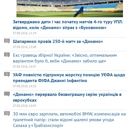
Затверджено дати і час початку матчів 4-го туру УПЛ:
відомо, коли «Динамо» зіграє з «Буковиною»
07.08.2026, 15:29
Шапаренко провів 250-й матч за «Динамо»
12
07.08.2026, 15:08
Екс-гравець збірної України: «Звісно, оптимальним
1
варіантом було б, якби «Динамо» забило ще»
07.08.2026, 14:47
УАФ повністю підтримує жорстку позицію УЄФА щодо
5
президента ФІФА Джанні Інфантіно
07.08.2026, 14:26
«Динамо» перервало безвиграшну серію українців в
єврокубках
07.08.2026, 14:05
30 млн євро зарплати, автомобілі BMW, компенсація на
22
туалетний папір: стали відомі шалені умови угоди
Салаха у «Трабзонспорі»