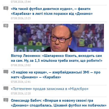
07.08.2026, 13:44
«На такий футбол дивитися нудно», — фанати
8
«Карабаха» в люті після поразки від «Динамо»
07.08.2026, 13:23
30
Віктор Леоненко: «Шапаренко біжить, виходить сам
на сам. Ну, за 1,5 мільйона треба знати, що робити!»
07.08.2026, 13:02
«З надією на краще», — азербайджанські ЗМІ — про
матч «Динамо» — «Карабах»
07.08.2026, 12:41
«Тоттенгем» продав захисника в «Мідлсбро»
07.08.2026, 12:20
Олександр Бабич: «Вперше в новому сезоні гра
2
«Динамо» сподобалась. Цікавий футбол ми побачили»