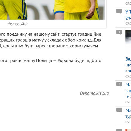
05.
У 
уд
Фото: УАФ
05.
1
ого поєдинку на нашому сайті стартує традиційне
ращих гравців матчу у складах обох команд. Для
ні, достатньо бути зареєстрованим користувачем
Ва
ого гравця матчу Польща — Україна буде підбито
що
св
05.
Ma
3
за
Dynamo.kiev.ua
Ін
05.
Ма
ту
05.