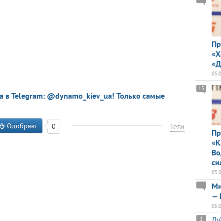
Пр
«Х
«Д
05.
15
a в Telegram: @dynamo_kiev_ua! Только самые
Одобряю
Теги
0
Пр
«К
Во
си
05.
Ми
— 
05.
Лу
1