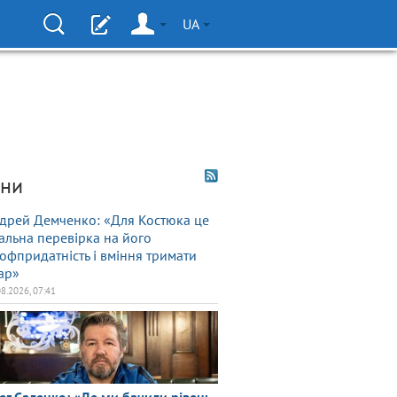
UA
ни
дрей Демченко: «Для Костюка це
альна перевірка на його
офпридатність і вміння тримати
ар»
08.2026, 07:41