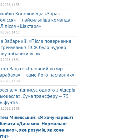
08.2026, 14:33
хайло Кополовець: «Зараз
олісся» — найсильніша команда
Л після «Шахтаря»
08.2026, 14:12
ля Забарний: «Після повернення
 тренувань з ПСЖ було чудово
ову побачити всіх»
08.2026, 13:51
ктор Вацко: «Головний козир
арабаха» — саме його наставник»
08.2026, 13:30
рсенал» підписує одного з лідерів
ьюкасла». Сума трансферу — 75
н фунтів
08.2026, 13:09
тем Мілевський: «Я хочу нарешті
бачити «Динамо». Нормальне
инамо», яке розуміє, як хоче
ати»