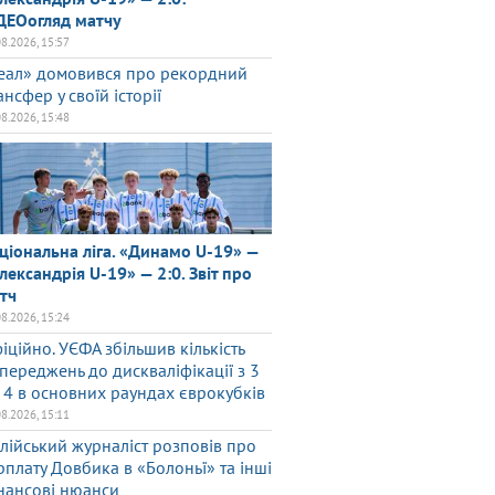
ДЕОогляд матчу
08.2026, 15:57
еал» домовився про рекордний
ансфер у своїй історії
08.2026, 15:48
ціональна ліга. «Динамо U-19» —
лександрія U-19» — 2:0. Звіт про
тч
08.2026, 15:24
іційно. УЄФА збільшив кількість
переджень до дискваліфікації з 3
 4 в основних раундах єврокубків
08.2026, 15:11
алійський журналіст розповів про
рплату Довбика в «Болоньї» та інші
нансові нюанси