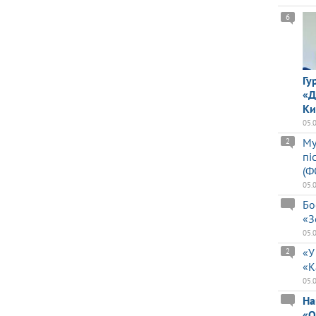
6
Гу
«Д
Ки
05.
Му
2
пі
(Ф
05.
Бо
«З
05.
«У
2
«К
05.
На
«О