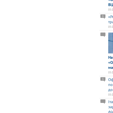
ВІ
05.
«Р
1
тр
05.
На
«О
ма
05.
Оф
1
по
до
05.
Іт
за
фі