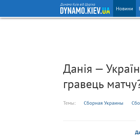
Динамо Київ від Шуріка
Новини
Данія — Украї
гравець матчу
Темы:
Сборная Украины
Сбо
Д