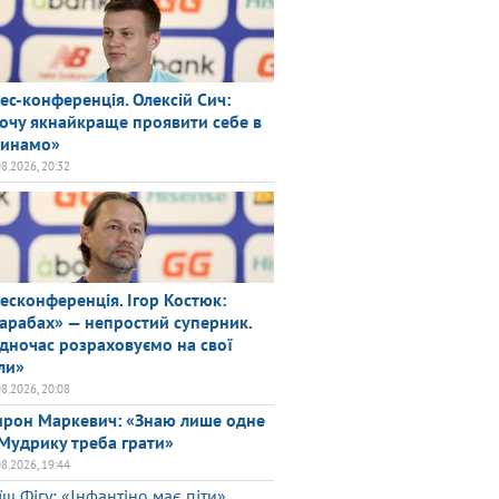
ес-конференція. Олексій Сич:
очу якнайкраще проявити себе в
инамо»
08.2026, 20:32
есконференція. Ігор Костюк:
арабах» — непростий суперник.
дночас розраховуємо на свої
ли»
08.2026, 20:08
рон Маркевич: «Знаю лише одне
Мудрику треба грати»
08.2026, 19:44
їш Фігу: «Інфантіно має піти»