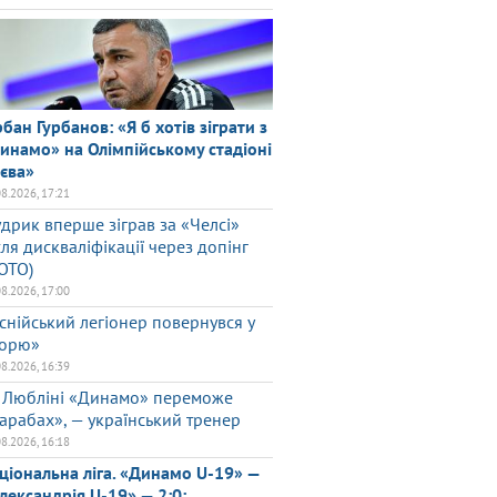
рбан Гурбанов: «Я б хотів зіграти з
инамо» на Олімпійському стадіоні
єва»
08.2026, 17:21
дрик вперше зіграв за «Челсі»
сля дискваліфікації через допінг
ОТО)
08.2026, 17:00
снійський легіонер повернувся у
орю»
08.2026, 16:39
 Любліні «Динамо» переможе
арабах», — український тренер
08.2026, 16:18
ціональна ліга. «Динамо U-19» —
лександрія U-19» — 2:0: