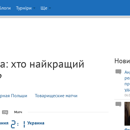
Блоги
Турніри
Ще
на: хто найкращий
Нови
Ан
?
ре
пр
уд
рная Польши
Товарищеские матчи
06.
Матч
256
ания
Украина