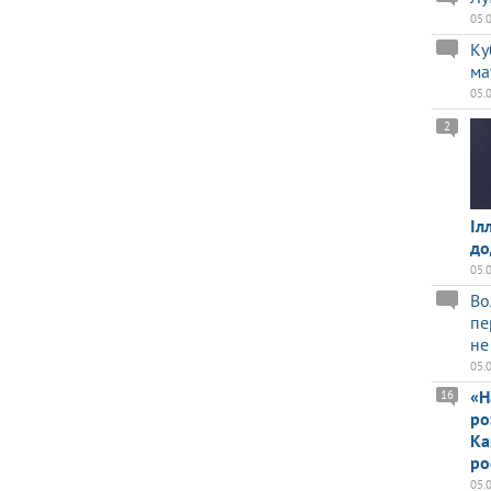
05.
Ку
ма
05.
2
Іл
до
05.
Во
пе
не
05.
«Н
16
ро
Ка
ро
05.