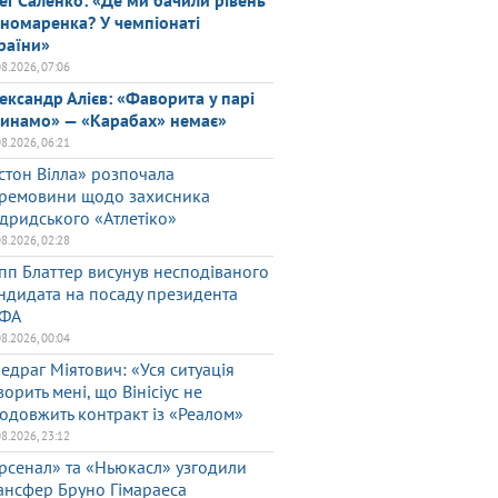
ег Саленко: «Де ми бачили рівень
номаренка? У чемпіонаті
раїни»
08.2026, 07:06
ександр Алієв: «Фаворита у парі
инамо» — «Карабах» немає»
08.2026, 06:21
стон Вілла» розпочала
ремовини щодо захисника
дридського «Атлетіко»
08.2026, 02:28
пп Блаттер висунув несподіваного
ндидата на посаду президента
ФА
08.2026, 00:04
едраг Міятович: «Уся ситуація
ворить мені, що Вінісіус не
одовжить контракт із «Реалом»
08.2026, 23:12
рсенал» та «Ньюкасл» узгодили
ансфер Бруно Гімараеса