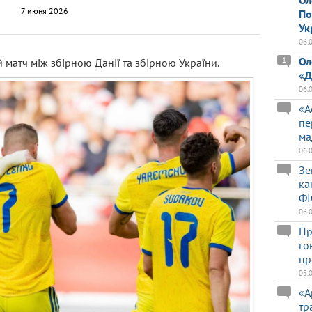
Ол
7 июня 2026
По
Ук
06.
Ол
1
 матч між збірною Данії та збірною України.
«Д
06.
«А
пе
ма
06.
Зе
ка
ФІ
06.
Пр
го
пр
05.
«А
тр