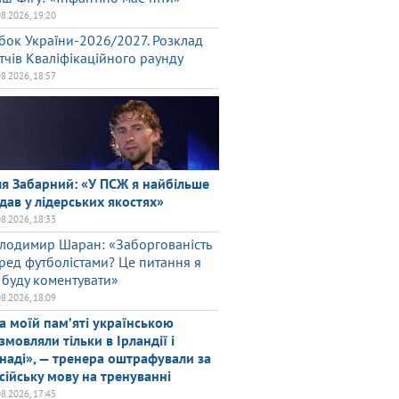
08.2026, 19:20
бок України-2026/2027. Розклад
тчів Кваліфікаційного раунду
08.2026, 18:57
ля Забарний: «У ПСЖ я найбільше
дав у лідерських якостях»
08.2026, 18:33
лодимир Шаран: «Заборгованість
ред футболістами? Це питання я
 буду коментувати»
08.2026, 18:09
а моїй памʼяті українською
змовляли тільки в Ірландії і
наді», — тренера оштрафували за
сійську мову на тренуванні
08.2026, 17:45