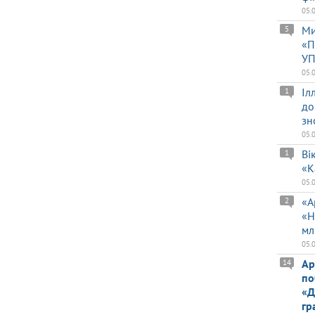
05.
Ми
5
«П
УП
05.
Іл
1
до
зн
05.
Ві
1
«К
05.
«А
2
«Н
мл
05.
Ар
14
по
«Д
гр