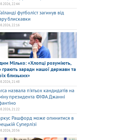
08.2026, 22:44
Таїланді футболіст загинув від
ару блискавки
08.2026, 22:16
дим Мілько: «Хлопці розуміють,
 грають заради нашої держави та
оїх близьких»
08.2026, 21:48
rca назвала п'ятьох кандидатів на
міну президента ФІФА Джанні
фантіно
08.2026, 21:22
ркус Рашфорд може опинитися в
рецькій Суперлізі
08.2026, 20:56