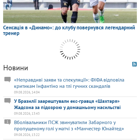
Новини
«Неправдиві заяви та спекуляції»: ФІФА відповіла
критикам Інфантіно на тлі гучних скандалів
09.08.2026, 14:04
У Бразилії заарештували екс-гравця «Шахтаря»
Жадсона за підозрою у домашньому насильстві
09.08.2026, 13:43
Вболівальники ПСЖ звинуватили Забарного у
1
пропущеному голі у матчі з «Манчестер Юнайтед»
09.08.2026, 13:22