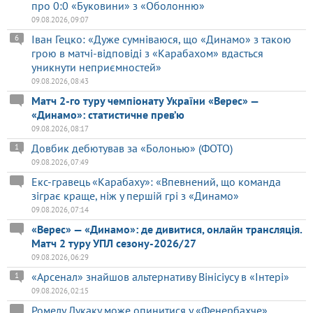
про 0:0 «Буковини» з «Оболонню»
09.08.2026, 09:07
Іван Гецко: «Дуже сумніваюся, що «Динамо» з такою
6
грою в матчі-відповіді з «Карабахом» вдасться
уникнути неприємностей»
09.08.2026, 08:43
Матч 2-го туру чемпіонату України «Верес» —
«Динамо»: статистичне прев’ю
09.08.2026, 08:17
Довбик дебютував за «Болонью» (ФОТО)
1
09.08.2026, 07:49
Екс-гравець «Карабаху»: «Впевнений, що команда
зіграє краще, ніж у першій грі з «Динамо»
09.08.2026, 07:14
«Верес» — «Динамо»: де дивитися, онлайн трансляція.
Матч 2 туру УПЛ сезону-2026/27
09.08.2026, 06:29
«Арсенал» знайшов альтернативу Вінісіусу в «Інтері»
1
09.08.2026, 02:15
Ромелу Лукаку може опинитися у «Фенербахче»