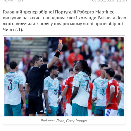
Головний тренер збірної Португалії Роберто Мартінес
виступив на захист нападника своєї команди Рафаеля Леао,
якого вилучили з поля у товариському матчі проти збірної
Чилі (2:1).
Рафаель Леао, Getty Images