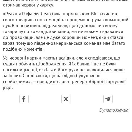
отримав червону картку.
«Реакція Рафаеля Леао була нормальною. Він захистив
свого товариша по команді та продемонстрував командний
дух. Він позитивно відреагував, щоб допомогти своєму
товаришу по команді. Звичайно, ми не можемо вдаватися
до провокацій, але це дуже хороший момент, який стався
зараз, тому що південноамериканська команда має багато
подібних моментів.
Усі червоні картки мають наслідки, але я сподіваюся, що
суддя побачить ці зображення. Я їх бачив, і це не були
насильницькі дії, оскільки його руки не знаходилися вище
за інших. Сподіваюся, що наслідки будуть менш
серйозними», — наводить слова тренера збірної Португалії
jn.pt.
Dynamo.kiev.ua