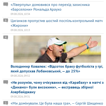
«Ліверпуль» домовився про перехід захисника
«Барселони» Рональда Араухо
09.08.2026, 10:34
Циганков пропустив шостий поспіль контрольний матч
6
«Жирони»
09.08.2026, 10:13
4
Володимир Ковалюк: «Відсоток браку футболіста у грі,
який допускав Лобановський, — до 25%»
09.08.2026, 09:52
«Не розумію, чому очікування від «Карабаху» в матчі з
«Динамо» були високими», — ексгравець збірної
Азербайджану
09.08.2026, 09:31
«Ми домінували. Це була наша гра», — Сергій Шищенко
1