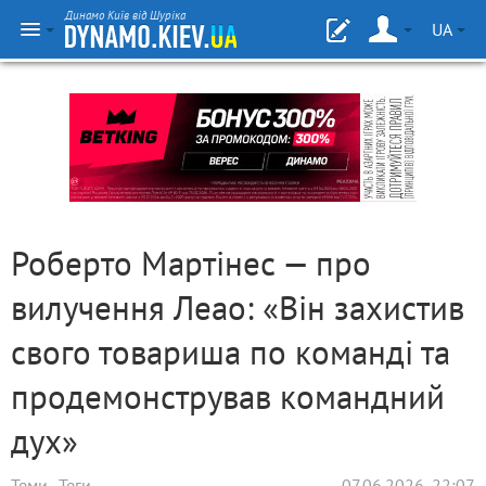
Динамо Київ від Шуріка
UA
Роберто Мартінес — про
вилучення Леао: «Він захистив
свого товариша по команді та
продемонстрував командний
дух»
Теми
Теги
07.06.2026, 22:07