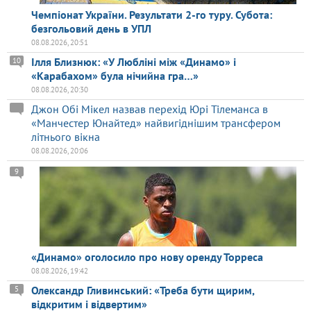
Чемпіонат України. Результати 2-го туру. Субота:
безгольовий день в УПЛ
08.08.2026, 20:51
Ілля Близнюк: «У Любліні між «Динамо» і
10
«Карабахом» була нічийна гра…»
08.08.2026, 20:30
Джон Обі Мікел назвав перехід Юрі Тілеманса в
«Манчестер Юнайтед» найвигіднішим трансфером
літнього вікна
08.08.2026, 20:06
9
«Динамо» оголосило про нову оренду Торреса
08.08.2026, 19:42
Олександр Гливинський: «Треба бути щирим,
5
відкритим і відвертим»