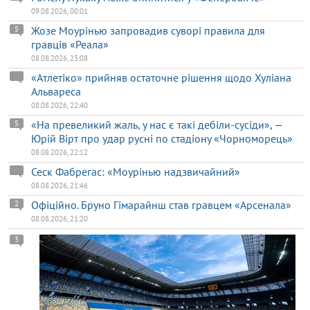
09.08.2026, 00:01
Жозе Моурінью запровадив суворі правила для
5
гравців «Реала»
08.08.2026, 23:08
«Атлетіко» прийняв остаточне рішення щодо Хуліана
Альвареса
08.08.2026, 22:40
«На превеликий жаль, у нас є такі дебіли-сусіди», —
5
Юрій Вірт про удар русні по стадіону «Чорноморець»
08.08.2026, 22:12
Сеск Фабрегас: «Моурінью надзвичайний»
08.08.2026, 21:46
Офіційно. Бруно Гімарайнш став гравцем «Арсенала»
2
08.08.2026, 21:20
3