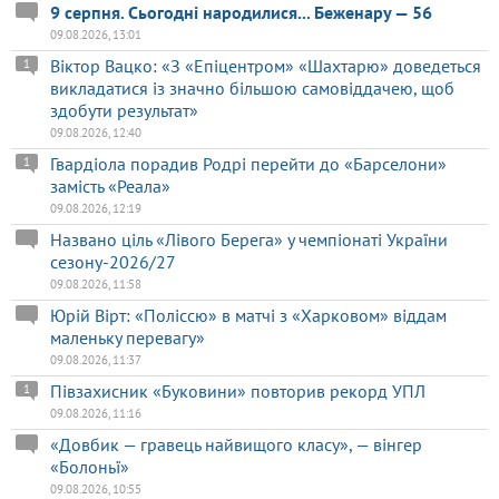
9 серпня. Сьогодні народилися... Беженару — 56
09.08.2026, 13:01
Віктор Вацко: «З «Епіцентром» «Шахтарю» доведеться
1
викладатися із значно більшою самовіддачею, щоб
здобути результат»
09.08.2026, 12:40
Гвардіола порадив Родрі перейти до «Барселони»
1
замість «Реала»
09.08.2026, 12:19
Названо ціль «Лівого Берега» у чемпіонаті України
сезону-2026/27
09.08.2026, 11:58
Юрій Вірт: «Поліссю» в матчі з «Харковом» віддам
маленьку перевагу»
09.08.2026, 11:37
Півзахисник «Буковини» повторив рекорд УПЛ
1
09.08.2026, 11:16
«Довбик — гравець найвищого класу», — вінгер
«Болоньї»
09.08.2026, 10:55