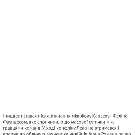
Іницдент стався після зіткнення між Жоау Канселу і Феліпе
Фаундесом, яке спричинило до масової сутички між
гравцями команд. У ході конфліку Леао не втримався і
вдарив по обличчю захисника чилійців Івана Романа, за що