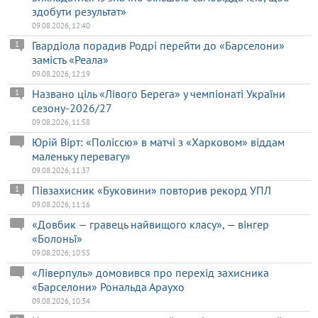
здобути результат»
09.08.2026, 12:40
Гвардіола порадив Родрі перейти до «Барселони»
1
замість «Реала»
09.08.2026, 12:19
Названо ціль «Лівого Берега» у чемпіонаті України
1
сезону-2026/27
09.08.2026, 11:58
Юрій Вірт: «Поліссю» в матчі з «Харковом» віддам
маленьку перевагу»
09.08.2026, 11:37
Півзахисник «Буковини» повторив рекорд УПЛ
1
09.08.2026, 11:16
«Довбик — гравець найвищого класу», — вінгер
«Болоньї»
09.08.2026, 10:55
«Ліверпуль» домовився про перехід захисника
«Барселони» Рональда Араухо
09.08.2026, 10:34