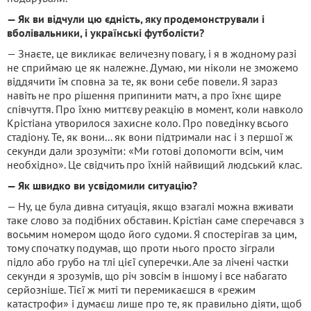
— Як ви відчули цю єдність, яку продемонстрували і
вболівальники, і українські футболісти?
— Знаєте, це викликає величезну повагу, і я в жодному разі
не сприймаю це як належне. Думаю, ми ніколи не зможемо
віддячити їм сповна за те, як вони себе повели. Я зараз
навіть не про рішення припинити матч, а про їхнє щире
співчуття. Про їхню миттєву реакцію в момент, коли навколо
Крістіана утворилося захисне коло. Про поведінку всього
стадіону. Те, як вони... як вони підтримали нас і з першої ж
секунди дали зрозуміти: «Ми готові допомогти всім, чим
необхідно». Це свідчить про їхній найвищий людський клас.
— Як швидко ви усвідомили ситуацію?
— Ну, це була дивна ситуація, якщо взагалі можна вживати
таке слово за подібних обставин. Крістіан саме сперечався з
восьмим номером щодо його судоми. Я спостерігав за цим,
тому спочатку подумав, що проти нього просто зіграли
підло або грубо на тлі цієї суперечки. Але за лічені частки
секунди я зрозумів, що річ зовсім в іншому і все набагато
серйозніше. Тієї ж миті ти перемикаєшся в «режим
катастрофи» і думаєш лише про те, як правильно діяти, щоб