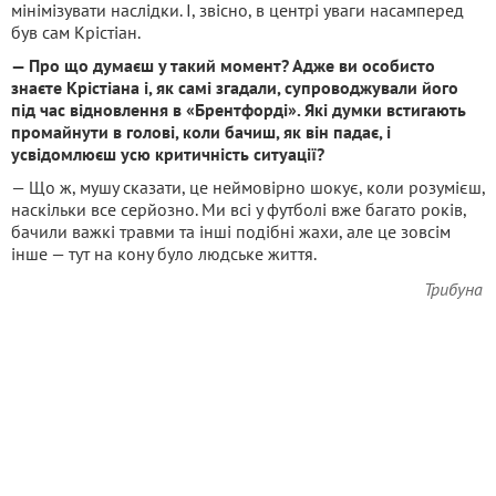
мінімізувати наслідки. І, звісно, в центрі уваги насамперед
був сам Крістіан.
— Про що думаєш у такий момент? Адже ви особисто
знаєте Крістіана і, як самі згадали, супроводжували його
під час відновлення в «Брентфорді». Які думки встигають
промайнути в голові, коли бачиш, як він падає, і
усвідомлюєш усю критичність ситуації?
— Що ж, мушу сказати, це неймовірно шокує, коли розумієш,
наскільки все серйозно. Ми всі у футболі вже багато років,
бачили важкі травми та інші подібні жахи, але це зовсім
інше — тут на кону було людське життя.
Трибуна