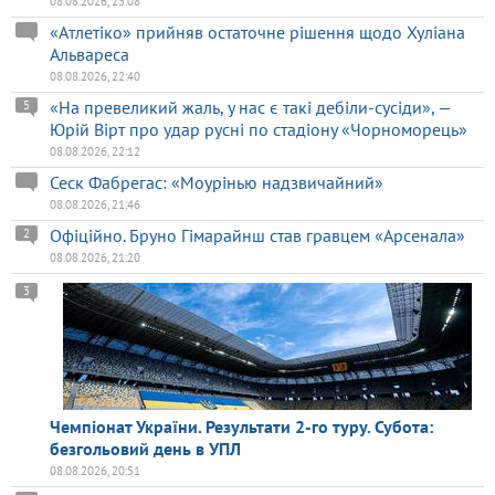
08.08.2026, 23:08
«Атлетіко» прийняв остаточне рішення щодо Хуліана
Альвареса
08.08.2026, 22:40
«На превеликий жаль, у нас є такі дебіли-сусіди», —
5
Юрій Вірт про удар русні по стадіону «Чорноморець»
08.08.2026, 22:12
Сеск Фабрегас: «Моурінью надзвичайний»
08.08.2026, 21:46
Офіційно. Бруно Гімарайнш став гравцем «Арсенала»
2
08.08.2026, 21:20
3
Чемпіонат України. Результати 2-го туру. Субота:
безгольовий день в УПЛ
08.08.2026, 20:51