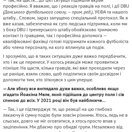
— Так, на щастя... до цієї ситуації підійшли вкрай
професійно. Я вважаю, що і реакція гравців на полі, і дії DBU
(Данського футбольного союзу, — прим. ред.)
, УЄФА та нашого
штабу... Словом, зараз запущено спеціальний протокол. Як я
вже казав, забезпечена як суто людська підтримка, коли ми
з боку DBU і тренерського штабу обов’язково тримаємо
контакт із гравцями, так і професійна допомога —
кваліфіковані фахівці готові підтримати кожного футболіста
або члена персоналу, на кого вплинула ця подія.
І зрозуміло, що в таких ситуаціях дуже важко передбачити,
хто і як це перенесе. У когось реакція може проявитися
пізніше. На щастя, кілька гравців, які вже проходили через
це раніше, взяли слово, щоб поділитися своїм досвідом і
допомогти тим, хто зіткнувся з цим уперше.
— Але збоку все виглядало дуже важко, особливо якщо
згадати Йоакіма Меле, який підійшов до центру поля і сів
спиною до всіх. У 2021 році він був найближче...
— Так, і це підтверджує те, що реакції на цю глибоко
лякаючу й сумну подію були зовсім різними. Хтось, ледь не в
сльозах, довго не міг оговтатися, а хтось просто впав у
заціпеніння. Ми дбаємо про обидві групи. Незалежно від