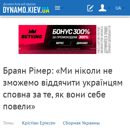
Динамо Київ від Шуріка
UA
Браян Рімер: «Ми ніколи не
зможемо віддячити українцям
сповна за те, як вони себе
повели»
Темы:
Крістіан Еріксен
Сборная Украины