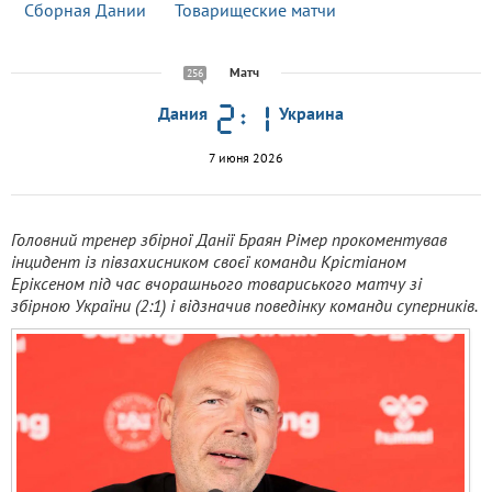
Сборная Дании
Товарищеские матчи
Матч
256
Дания
Украина
7 июня 2026
Головний тренер збірної Данії Браян Рімер прокоментував
інцидент із півзахисником своєї команди Крістіаном
Еріксеном під час вчорашнього товариського матчу зі
збірною України (2:1) і відзначив поведінку команди суперників.