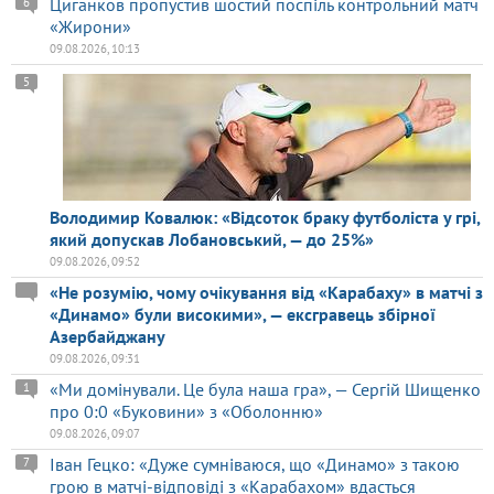
Циганков пропустив шостий поспіль контрольний матч
6
«Жирони»
09.08.2026, 10:13
5
Володимир Ковалюк: «Відсоток браку футболіста у грі,
який допускав Лобановський, — до 25%»
09.08.2026, 09:52
«Не розумію, чому очікування від «Карабаху» в матчі з
«Динамо» були високими», — ексгравець збірної
Азербайджану
09.08.2026, 09:31
«Ми домінували. Це була наша гра», — Сергій Шищенко
1
про 0:0 «Буковини» з «Оболонню»
09.08.2026, 09:07
Іван Гецко: «Дуже сумніваюся, що «Динамо» з такою
7
грою в матчі-відповіді з «Карабахом» вдасться