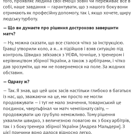
того, проявляє людина свої емоції зовні чи переживає все в
собі, наше завдання — гарантувати, що з нашого боку вони
отримають як професійну допомогу, так і, якщо хочете, щиру
людську турботу.
— Що ви думаєте про рішення достроково завершити
матч?
— Ну, можна сказати, що все сталося чітко за інструкцією.
Гравці утворили коло, а я... я підійшов і взяв ситуацію під
контроль. Швидко зв’язався з УЄФА, точніше, з тренером і
керівництвом збірної України, а також з арбітрами, і чітко
дав зрозуміти, що ми не повернемося на поле. За жодних
обставин.
— Одразу ж?
— Так. Я знав, що цей шок засів настільки глибоко в багатьох
із нас, що, зважаючи на це, ми просто не могли
продовжувати — і тут не мало значення, товариський це
поєдинок, чвертьфінал чи матч чемпіонату світу, —
продовжувати цю гру було неможливо. Тому рішення
ухвалили швидко, з величезною повагою як з боку арбітрів,
так і з боку тренера збірної України [Андреа Мальдери]. З
цієї причини воно далося відносно легко.