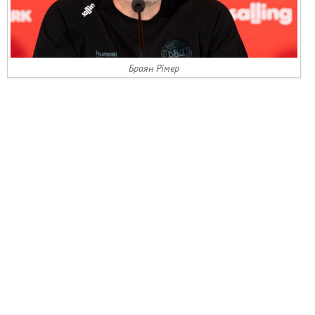
Браян Рімер