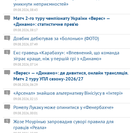
уникнути неприємностей»
09.08.2026, 08:43
Матч 2-го туру чемпіонату України «Верес» —
«Динамо»: статистичне прев’ю
09.08.2026, 08:17
Довбик дебютував за «Болонью» (ФОТО)
1
09.08.2026, 07:49
Екс-гравець «Карабаху»: «Впевнений, що команда
1
зіграє краще, ніж у першій грі з «Динамо»
09.08.2026, 07:14
«Верес» — «Динамо»: де дивитися, онлайн трансляція.
Матч 2 туру УПЛ сезону-2026/27
09.08.2026, 06:29
«Арсенал» знайшов альтернативу Вінісіусу в «Інтері»
1
09.08.2026, 02:15
Ромелу Лукаку може опинитися у «Фенербахче»
09.08.2026, 00:01
Жозе Моурінью запровадив суворі правила для
5
гравців «Реала»