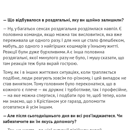
— Що відбувалося в роздягальні, яку ви щойно залишили?
— Ну, у багатьох сенсах роздягальня розділилася навпіл. Є
половина команди, якщо можна так висловитися, яка вже
переживала це одного разу. І для них це стало флешбеком,
мабуть, до одного з найгірших кошмарів у їхньому житті.
Реакції були дуже бурхливими. А є інша половина
роздягальні, якої минулого разу не було, і мушу сказати, що
там реакція теж була вкрай гострою.
Тому, як і в інших життєвих ситуаціях, коли трапляється
подібне, люди реагують зовсім по-різному, і цей випадок не
став винятком. Тому головним було переконатися, що в
кожного є плече — як дружнє і турботливе, так і професійне,
— на яке можна спертися, і подбати про те, щоб тепер, коли
ми знаємо, що з Крістіаном усе гаразд, допомогти
оговтатися й усім іншим.
— Але після сьогоднішнього дня ви всі роз’їжджаєтеся. Чи
забезпечите ви їм якусь допомогу?