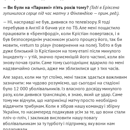
— Ви були на «Паркені» п’ять років тому?
(Тоді в Еріксена
зупинилося серце під час матчу з Фінляндією — прим. ред.).
— Ні, насправді не був, дивився по телевізору. Я тоді
перебував в Англії й бачив усе по ТБ. Але мені пощастило
працювати в «Брентфорді», коли Крістіан повертався, і я
був безпосереднім учасником усього процесу його, так би
мовити, «return to play» (повернення на поле). Тобто я був
дуже близький із Крістіаном на тому етапі після минулого
інциденту — у тій, значно приємнішій його частині, коли він
знову почав грати. Саме тому сьогоднішнє вдарило по мені
надзвичайно сильно, адже ми зблизилися ще з тих часів.
Але зараз, коли ми тут стоїмо, мені також здається важливим
зазначити: ми чудово розуміємо, що сьогодні на стадіоні
було 12 000 уболівальників. Із власного досвіду минулого
разу, коли дивився трансляцію, я знаю, який це удар. Саме
тому ми відчули, що наприкінці матчу просто необхідно
віддячити трибунам. Коли я зібрав нашу команду і збірну
України, то насамперед подякував усім за те, що вони стали
пліч-о-пліч, і закликав висловити нашу повагу
вболівальникам за ту турботу і підтримку, яку вони нам
подарували.