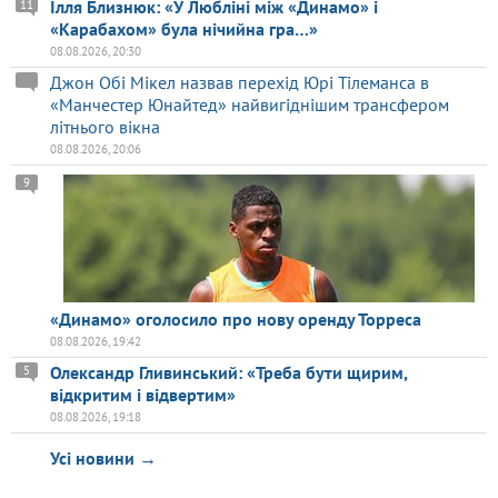
Ілля Близнюк: «У Любліні між «Динамо» і
11
«Карабахом» була нічийна гра…»
08.08.2026, 20:30
Джон Обі Мікел назвав перехід Юрі Тілеманса в
«Манчестер Юнайтед» найвигіднішим трансфером
літнього вікна
08.08.2026, 20:06
9
«Динамо» оголосило про нову оренду Торреса
08.08.2026, 19:42
Олександр Гливинський: «Треба бути щирим,
5
відкритим і відвертим»
08.08.2026, 19:18
Усі новини →