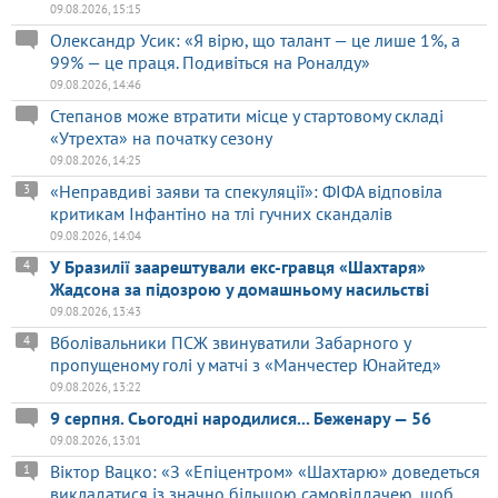
09.08.2026, 15:15
Олександр Усик: «Я вірю, що талант — це лише 1%, а
99% — це праця. Подивіться на Роналду»
09.08.2026, 14:46
Степанов може втратити місце у стартовому складі
«Утрехта» на початку сезону
09.08.2026, 14:25
«Неправдиві заяви та спекуляції»: ФІФА відповіла
3
критикам Інфантіно на тлі гучних скандалів
09.08.2026, 14:04
У Бразилії заарештували екс-гравця «Шахтаря»
4
Жадсона за підозрою у домашньому насильстві
09.08.2026, 13:43
Вболівальники ПСЖ звинуватили Забарного у
4
пропущеному голі у матчі з «Манчестер Юнайтед»
09.08.2026, 13:22
9 серпня. Сьогодні народилися... Беженару — 56
09.08.2026, 13:01
Віктор Вацко: «З «Епіцентром» «Шахтарю» доведеться
1
викладатися із значно більшою самовіддачею, щоб