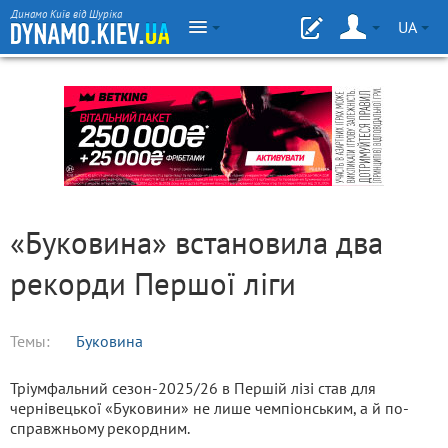
Динамо Київ від Шуріка
UA
«Буковина» встановила два
рекорди Першої ліги
Темы:
Буковина
Тріумфальний сезон-2025/26 в Першій лізі став для
чернівецької «Буковини» не лише чемпіонським, а й по-
справжньому рекордним.