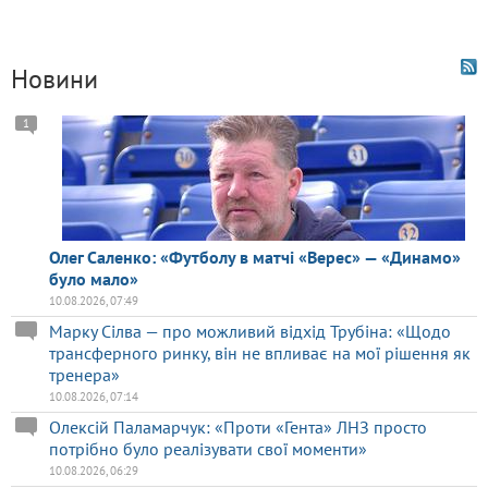
Новини
1
Олег Саленко: «Футболу в матчі «Верес» — «Динамо»
було мало»
10.08.2026, 07:49
Марку Сілва — про можливий відхід Трубіна: «Щодо
трансферного ринку, він не впливає на мої рішення як
тренера»
10.08.2026, 07:14
Олексій Паламарчук: «Проти «Гента» ЛНЗ просто
потрібно було реалізувати свої моменти»
10.08.2026, 06:29