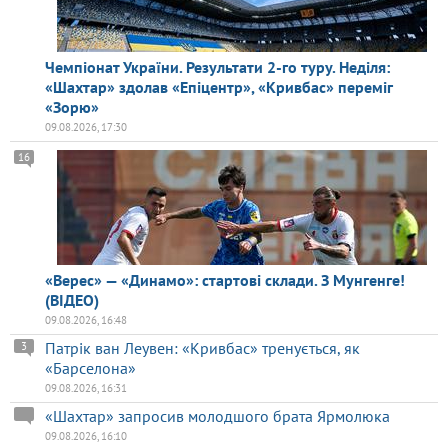
Чемпіонат України. Результати 2-го туру. Неділя:
«Шахтар» здолав «Епіцентр», «Кривбас» переміг
«Зорю»
09.08.2026, 17:30
16
«Верес» — «Динамо»: стартові склади. З Мунгенге!
(ВІДЕО)
09.08.2026, 16:48
Патрік ван Леувен: «Кривбас» тренується, як
3
«Барселона»
09.08.2026, 16:31
«Шахтар» запросив молодшого брата Ярмолюка
09.08.2026, 16:10