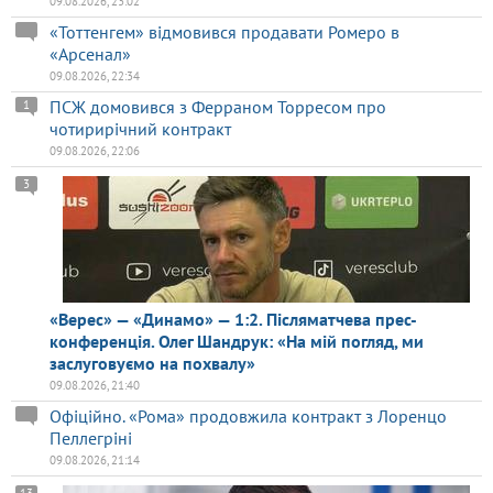
09.08.2026, 23:02
«Тоттенгем» відмовився продавати Ромеро в
«Арсенал»
09.08.2026, 22:34
ПСЖ домовився з Ферраном Торресом про
1
чотирирічний контракт
09.08.2026, 22:06
3
«Верес» — «Динамо» — 1:2. Післяматчева прес-
конференція. Олег Шандрук: «На мій погляд, ми
заслуговуємо на похвалу»
09.08.2026, 21:40
Офіційно. «Рома» продовжила контракт з Лоренцо
Пеллегріні
09.08.2026, 21:14
13