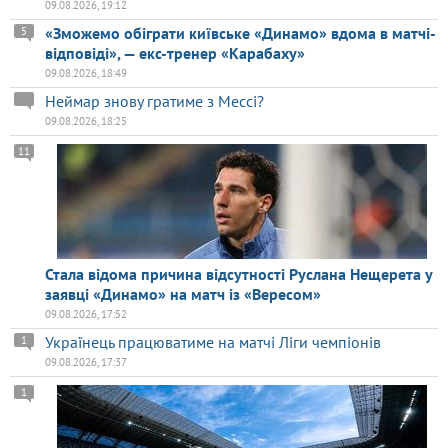
09.08.2026, 19:12
«Зможемо обіграти київське «Динамо» вдома в матчі-
5
відповіді», — екс-тренер «Карабаху»
09.08.2026, 18:49
Неймар знову гратиме з Мессі?
09.08.2026, 18:25
11
Стала відома причина відсутності Руслана Нещерета у
заявці «Динамо» на матч із «Вересом»
09.08.2026, 17:52
Українець працюватиме на матчі Ліги чемпіонів
1
09.08.2026, 17:37
1