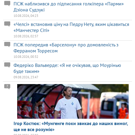
ПСЖ наблизився до підписання голкіпера «Парми»
Дзіона Судзукі
10.08.2026, 04:23
«Челсі» встановив ціну на Педру Нету, яким цікавиться
«Манчестер Сіті»
10.08.2026, 02:57
ПСЖ попередив «Барселону» про домовленість з
Ферраном Торресом
10.08.2026, 00:32
Федеріко Вальверде: «Я не очікував, що Моурінью
буде таким»
09.08.2026, 23:47
7
Ігор Костюк: «Мунгенге поки звикає до наших вимог,
ще не все розуміє»