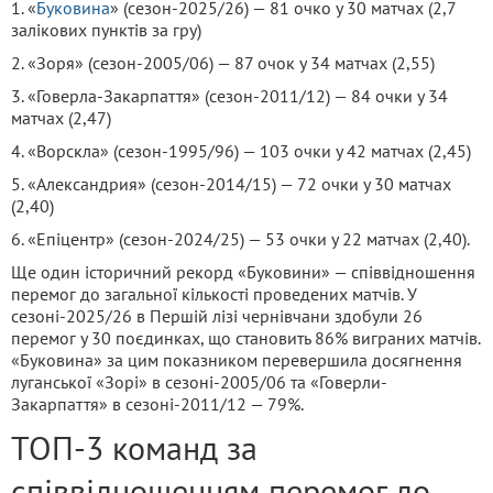
1. «
Буковина
» (сезон-2025/26) — 81 очко у 30 матчах (2,7
залікових пунктів за гру)
2. «Зоря» (сезон-2005/06) — 87 очок у 34 матчах (2,55)
3. «Говерла-Закарпаття» (сезон-2011/12) — 84 очки у 34
матчах (2,47)
4. «Ворскла» (сезон-1995/96) — 103 очки у 42 матчах (2,45)
5. «Александрия» (сезон-2014/15) — 72 очки у 30 матчах
(2,40)
6. «Епіцентр» (сезон-2024/25) — 53 очки у 22 матчах (2,40).
Ще один історичний рекорд «Буковини» — співвідношення
перемог до загальної кількості проведених матчів. У
сезоні-2025/26 в Першій лізі чернівчани здобули 26
перемог у 30 поєдинках, що становить 86% виграних матчів.
«Буковина» за цим показником перевершила досягнення
луганської «Зорі» в сезоні-2005/06 та «Говерли-
Закарпаття» в сезоні-2011/12 — 79%.
ТОП-3 команд за
співвідношенням перемог до