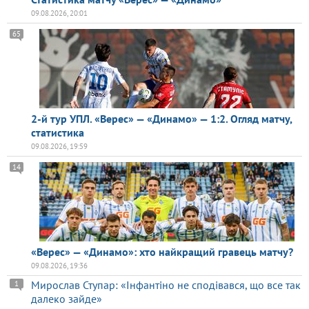
09.08.2026, 20:01
65
2-й тур УПЛ. «Верес» — «Динамо» — 1:2. Огляд матчу,
статистика
09.08.2026, 19:59
14
«Верес» — «Динамо»: хто найкращий гравець матчу?
09.08.2026, 19:36
Мирослав Ступар: «Інфантіно не сподівався, що все так
1
далеко зайде»