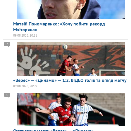
Матвій Пономаренко: «Хочу побити рекорд
Мхітаряна»
09.08.2026, 20:21
7
«Верес» — «Динамо» — 1:2. ВІДЕО голів та огляд матчу
09.08.2026, 20:09
1
Статистика матчу «Верес» — «Динамо»