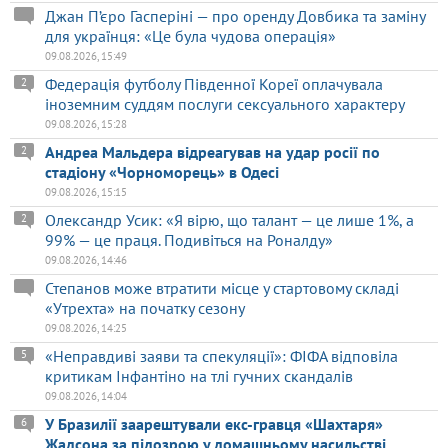
Джан П’єро Гасперіні — про оренду Довбика та заміну
для українця: «Це була чудова операція»
09.08.2026, 15:49
Федерація футболу Південної Кореї оплачувала
2
іноземним суддям послуги сексуального характеру
09.08.2026, 15:28
Андреа Мальдера відреагував на удар росії по
2
стадіону «Чорноморець» в Одесі
09.08.2026, 15:15
Олександр Усик: «Я вірю, що талант — це лише 1%, а
2
99% — це праця. Подивіться на Роналду»
09.08.2026, 14:46
Степанов може втратити місце у стартовому складі
«Утрехта» на початку сезону
09.08.2026, 14:25
«Неправдиві заяви та спекуляції»: ФІФА відповіла
5
критикам Інфантіно на тлі гучних скандалів
09.08.2026, 14:04
У Бразилії заарештували екс-гравця «Шахтаря»
6
Жадсона за підозрою у домашньому насильстві