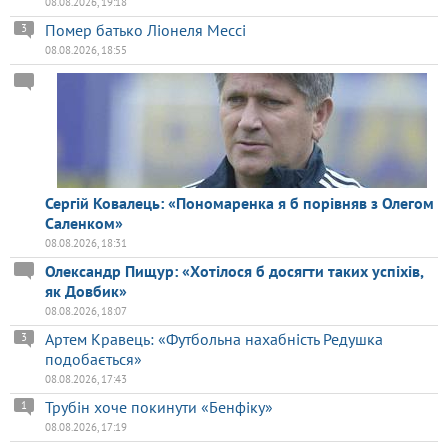
08.08.2026, 19:18
Помер батько Ліонеля Мессі
3
08.08.2026, 18:55
Сергій Ковалець: «Пономаренка я б порівняв з Олегом
Саленком»
08.08.2026, 18:31
Олександр Пищур: «Хотілося б досягти таких успіхів,
як Довбик»
08.08.2026, 18:07
Артем Кравець: «Футбольна нахабність Редушка
3
подобається»
08.08.2026, 17:43
Трубін хоче покинути «Бенфіку»
1
08.08.2026, 17:19