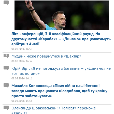
1
Ліга конференцій, 3-й кваліфікаційний раунд. На
другому матчі «Карабах» — «Динамо» працюватимуть
арбітри з Англії
08.08.2026, 16:58
Мудрик може повернутися в «Шахтар»
3
08.08.2026, 16:37
Юрій Вірт: «Я не погоджусь з багатьма — у «Динамо» не
все так погано»
08.08.2026, 16:16
Михайло Кополовець: «Після війни наші бетонні
1
заводи мають працювати цілодобово, щоб ту країну
просто забетонувати»
08.08.2026, 15:55
Олександр Шовковський: «Полісся» переможе
1
«Харків»