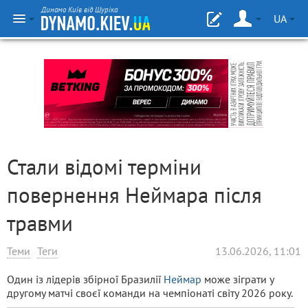
Динамо Київ від Шуріка
UA
Стали відомі терміни
повернення Неймара після
травми
Теми
Теги
13.06.2026, 11:01
Один із лідерів збірної Бразилії
Неймар
може зіграти у
другому матчі своєї команди на чемпіонаті світу 2026 року.