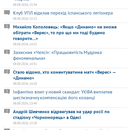
08.08.2026, 15:34
Клуб УПЛ відклав перехід іспанського легіонера
08.08.2026, 15:13
Михайло Кополовець: «Якщо «Динамо» не зможе
2
обіграти «Верес», то про що ми тоді будемо
говорити...»
08.08.2026, 14:52
Захисник «Челсі»: «Працьовитість Мудрика
1
феноменальна»
08.08.2026, 14:31
Стало відомо, хто коментуватиме матч «Верес» —
2
«Динамо»
08.08.2026, 14:10
Інфантіно влип у новий скандал: УЄФА виплатив
3
шестизначну компенсацію його коханці
08.08.2026, 13:49
Андрій Шевченко відреагував на удар росії по
3
стадіону «Чорноморець» в Одесі
08.08.2026, 13:28