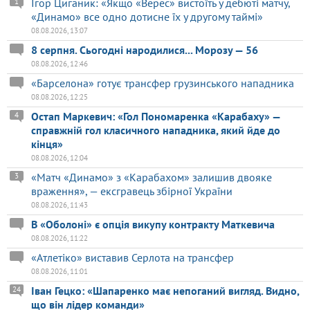
Ігор Циганик: «Якщо «Верес» вистоїть у дебюті матчу,
1
«Динамо» все одно дотисне їх у другому таймі»
08.08.2026, 13:07
8 серпня. Сьогодні народилися... Морозу — 56
08.08.2026, 12:46
«Барселона» готує трансфер грузинського нападника
08.08.2026, 12:25
Остап Маркевич: «Гол Пономаренка «Карабаху» —
4
справжній гол класичного нападника, який йде до
кінця»
08.08.2026, 12:04
«Матч «Динамо» з «Карабахом» залишив двояке
3
враження», — ексгравець збірної України
08.08.2026, 11:43
В «Оболоні» є опція викупу контракту Маткевича
08.08.2026, 11:22
«Атлетіко» виставив Серлота на трансфер
08.08.2026, 11:01
Іван Гецко: «Шапаренко має непоганий вигляд. Видно,
24
що він лідер команди»