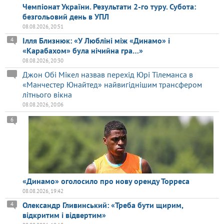
Чемпіонат України. Результати 2-го туру. Субота:
безгольовий день в УПЛ
08.08.2026, 20:51
Ілля Близнюк: «У Любліні між «Динамо» і
4
«Карабахом» була нічийна гра…»
08.08.2026, 20:30
Джон Обі Мікел назвав перехід Юрі Тілеманса в
«Манчестер Юнайтед» найвигіднішим трансфером
літнього вікна
08.08.2026, 20:06
6
«Динамо» оголосило про нову оренду Торреса
08.08.2026, 19:42
Олександр Гливинський: «Треба бути щирим,
4
відкритим і відвертим»