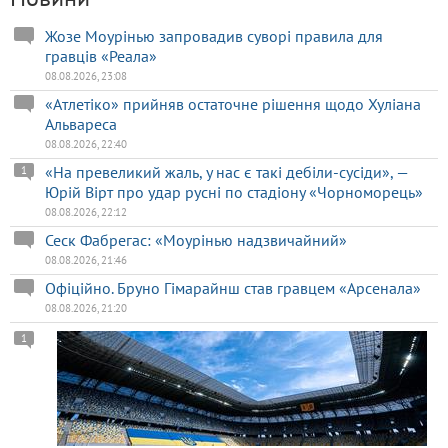
Жозе Моурінью запровадив суворі правила для
гравців «Реала»
08.08.2026, 23:08
«Атлетіко» прийняв остаточне рішення щодо Хуліана
Альвареса
08.08.2026, 22:40
«На превеликий жаль, у нас є такі дебіли-сусіди», —
1
Юрій Вірт про удар русні по стадіону «Чорноморець»
08.08.2026, 22:12
Сеск Фабрегас: «Моурінью надзвичайний»
08.08.2026, 21:46
Офіційно. Бруно Гімарайнш став гравцем «Арсенала»
08.08.2026, 21:20
1