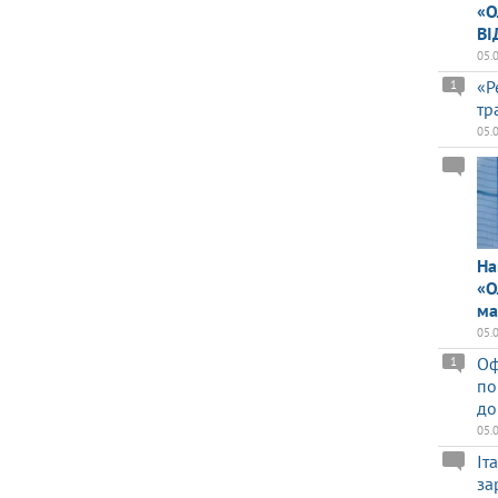
«О
ВІ
05.
«Р
1
тр
05.
На
«О
ма
05.
Оф
1
по
до
05.
Іт
за