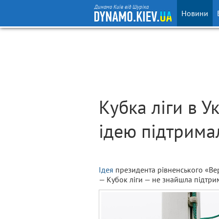
Динамо Київ від Шуріка
Новини
Кубка ліги в У
ідею підтримал
Ідея
президента рівненського «Вер
— Кубок ліги — не знайшла підтрим