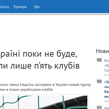
Блоги
Турніри
Ще
країні поки не буде,
Нови
Ко
и лише п’ять клубів
«Ш
Са
06.
«З
еса» Івана Надєїна заснувати в Україні новий турнір
си
ки в інших українських клубів.
ба
ек
06.
На
2