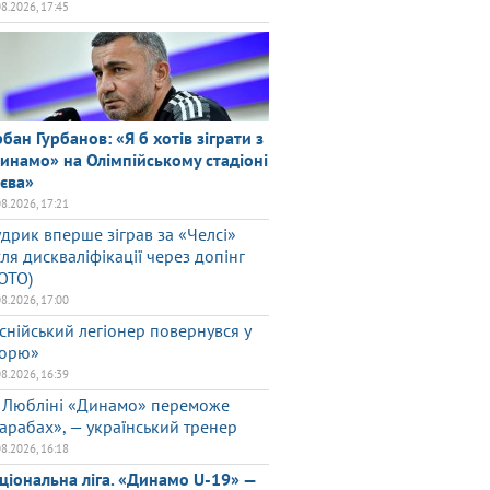
08.2026, 17:45
рбан Гурбанов: «Я б хотів зіграти з
инамо» на Олімпійському стадіоні
єва»
08.2026, 17:21
дрик вперше зіграв за «Челсі»
сля дискваліфікації через допінг
ОТО)
08.2026, 17:00
снійський легіонер повернувся у
орю»
08.2026, 16:39
 Любліні «Динамо» переможе
арабах», — український тренер
08.2026, 16:18
ціональна ліга. «Динамо U-19» —