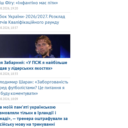
їш Фігу: «Інфантіно має піти»
08.2026, 19:20
бок України-2026/2027. Розклад
тчів Кваліфікаційного раунду
08.2026, 18:57
ля Забарний: «У ПСЖ я найбільше
дав у лідерських якостях»
08.2026, 18:33
лодимир Шаран: «Заборгованість
ред футболістами? Це питання я
 буду коментувати»
08.2026, 18:09
а моїй памʼяті українською
змовляли тільки в Ірландії і
наді», — тренера оштрафували за
сійську мову на тренуванні