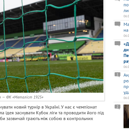
по
ли
06.
Ма
на
06.
«Д
ди
Пе
ра
06.
Ан
1
ре
пр
уд
 — ФК «Металіст 1925»
06.
нувати новий турнір в Україні. У нас є чемпіонат
2
була ідея заснувати Кубок ліги та проводити його під
луби зазвичай грають між собою в контрольних