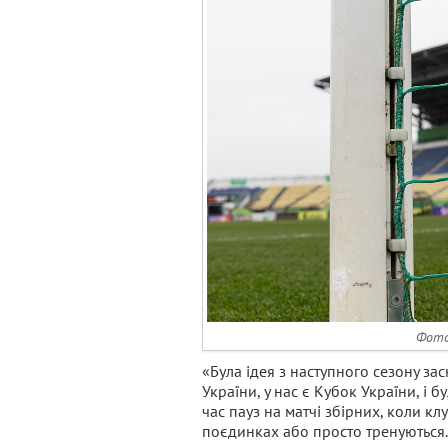
Фото
«Була ідея з наступного сезону зас
України, у нас є Кубок України, і 
час пауз на матчі збірних, коли к
поєдинках або просто тренуються.