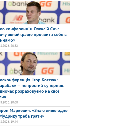
ес-конференція. Олексій Сич:
очу якнайкраще проявити себе в
инамо»
08.2026, 20:32
есконференція. Ігор Костюк:
арабах» — непростий суперник.
дночас розраховуємо на свої
ли»
08.2026, 20:08
рон Маркевич: «Знаю лише одне
Мудрику треба грати»
08.2026, 19:44