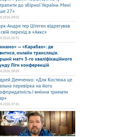
трапити до збірної України. Мені
ше 27»
08.2026, 09:01
рк-Андре тер Штеген відрегував
 свій перехід в «Аякс»
08.2026, 08:35
инамо» — «Карабах»: де
витися, онлайн трансляція.
рший матч 3-го кваліфікаційного
унду Ліги конференцій
08.2026, 08:09
дрей Демченко: «Для Костюка це
альна перевірка на його
офпридатність і вміння тримати
ар»
08.2026, 07:41