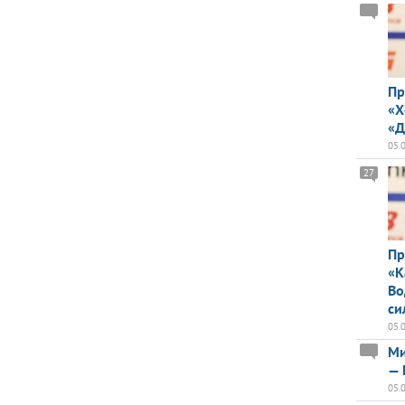
Пр
«Х
«Д
05.
27
Пр
«К
Во
си
05.
Ми
— 
05.