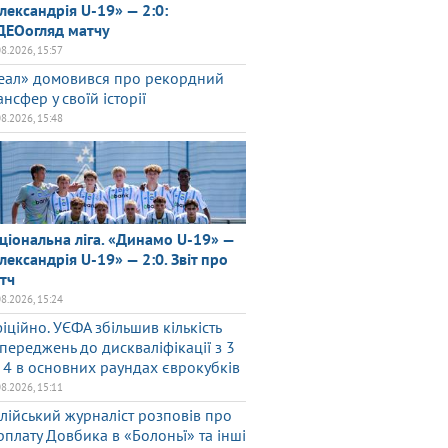
лександрія U-19» — 2:0:
ДЕОогляд матчу
08.2026, 15:57
еал» домовився про рекордний
ансфер у своїй історії
08.2026, 15:48
ціональна ліга. «Динамо U-19» —
лександрія U-19» — 2:0. Звіт про
тч
08.2026, 15:24
іційно. УЄФА збільшив кількість
переджень до дискваліфікації з 3
 4 в основних раундах єврокубків
08.2026, 15:11
алійський журналіст розповів про
рплату Довбика в «Болоньї» та інші