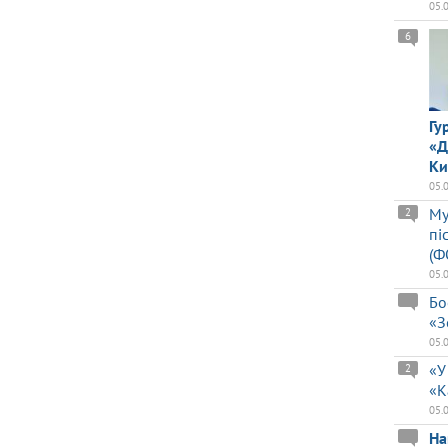
05.
6
Гу
«Д
Ки
05.
Му
2
пі
(Ф
05.
Бо
«З
05.
«У
2
«К
05.
На