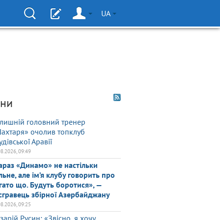
UA
ни
лишній головний тренер
ахтаря» очолив топклуб
удівської Аравії
08.2026, 09:49
араз «Динамо» не настільки
льне, але ім’я клубу говорить про
гато що. Будуть боротися», —
сгравець збірної Азербайджану
08.2026, 09:25
зарій Русин: «Звісно, я хочу