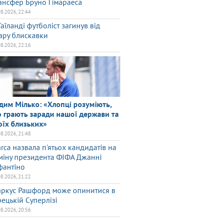
ансфер Бруно Гімараеса
08.2026, 22:44
Таїланді футболіст загинув від
ару блискавки
08.2026, 22:16
дим Мілько: «Хлопці розуміють,
 грають заради нашої держави та
оїх близьких»
08.2026, 21:48
rca назвала п'ятьох кандидатів на
міну президента ФІФА Джанні
фантіно
08.2026, 21:22
ркус Рашфорд може опинитися в
рецькій Суперлізі
08.2026, 20:56