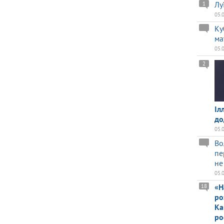
Лу
1
05.
Ку
ма
05.
2
Іл
до
05.
Во
пе
не
05.
«Н
18
ро
Ка
ро