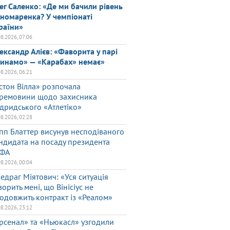
ег Саленко: «Де ми бачили рівень
номаренка? У чемпіонаті
раїни»
08.2026, 07:06
ександр Алієв: «Фаворита у парі
инамо» — «Карабах» немає»
08.2026, 06:21
стон Вілла» розпочала
ремовини щодо захисника
дридського «Атлетіко»
08.2026, 02:28
пп Блаттер висунув несподіваного
ндидата на посаду президента
ФА
08.2026, 00:04
едраг Міятович: «Уся ситуація
ворить мені, що Вінісіус не
одовжить контракт із «Реалом»
08.2026, 23:12
рсенал» та «Ньюкасл» узгодили