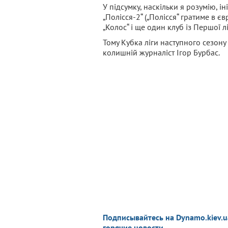
У підсумку, наскільки я розумію, іні
„Полісся-2“ („Полісся“ гратиме в єв
„Колос“ і ще один клуб із Першої л
Тому Кубка ліги наступного сезону
колишній журналіст Ігор Бурбас.
Подписывайтесь на Dynamo.kiev.u
горячие новости