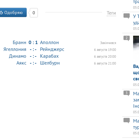
тр
05.
Одобряю
Теги
0
У 
уд
05.
2
Бранн
0 : 1
Аполлон
Закінчився
Ягеллония
- : -
Рейнджерс
6 августа 19:00
Динамо
- : -
Карабах
6 августа 20:00
Аякс
- : -
Шелбурн
6 августа 21:00
Ва
що
св
05.
Ma
3
за
Ін
05.
Ма
ту
05.