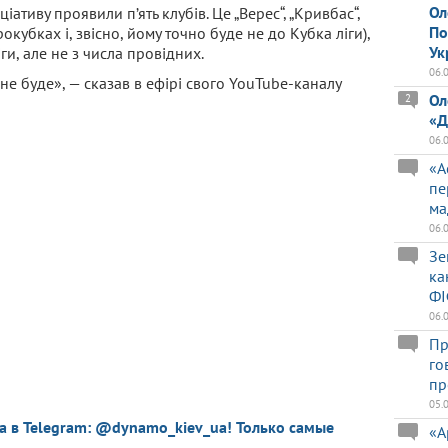
Ол
ціативу проявили п’ять клубів. Це „Верес“, „Кривбас“,
По
рокубках і, звісно, йому точно буде не до Кубка ліги),
Ук
іги, але не з числа провідних.
06.
 не буде», — сказав в ефірі свого YouTube-каналу
Ол
2
«Д
06.
«А
пе
ма
06.
Зе
ка
ФІ
06.
Пр
го
пр
05.
a в Telegram: @dynamo_kiev_ua! Только самые
«А