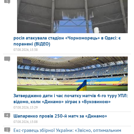
1
росія атакувала стадіон «Чорноморець» в Одесі: є
поранені (ВІДЕО)
07.08.2026, 15:38
Затверджено дати і час початку матчів 4-го туру УПЛ:
відомо, коли «Динамо» зіграє з «Буковиною»
07.08.2026, 15:29
Шапаренко провів 250-й матч за «Динамо»
4
07.08.2026, 15:08
Екс-гравець збірної України: «Звісно, оптимальним
1