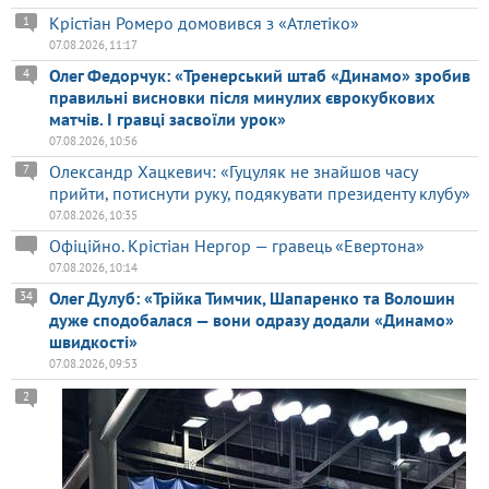
Крістіан Ромеро домовився з «Атлетіко»
1
07.08.2026, 11:17
Олег Федорчук: «Тренерський штаб «Динамо» зробив
4
правильні висновки після минулих єврокубкових
матчів. І гравці засвоїли урок»
07.08.2026, 10:56
Олександр Хацкевич: «Гуцуляк не знайшов часу
7
прийти, потиснути руку, подякувати президенту клубу»
07.08.2026, 10:35
Офіційно. Крістіан Нергор — гравець «Евертона»
07.08.2026, 10:14
Олег Дулуб: «Трійка Тимчик, Шапаренко та Волошин
34
дуже сподобалася — вони одразу додали «Динамо»
швидкості»
07.08.2026, 09:53
2