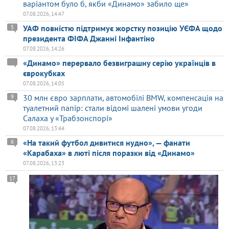
варіантом було б, якби «Динамо» забило ще»
07.08.2026, 14:47
УАФ повністю підтримує жорстку позицію УЄФА щодо
5
президента ФІФА Джанні Інфантіно
07.08.2026, 14:26
«Динамо» перервало безвиграшну серію українців в
єврокубках
07.08.2026, 14:05
30 млн євро зарплати, автомобілі BMW, компенсація на
9
туалетний папір: стали відомі шалені умови угоди
Салаха у «Трабзонспорі»
07.08.2026, 13:44
«На такий футбол дивитися нудно», — фанати
6
«Карабаха» в люті після поразки від «Динамо»
07.08.2026, 13:23
17