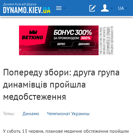
Динамо Київ від Шуріка
UA
Попереду збори: друга група
динамівців пройшла
медобстеження
Темы:
Динамо
Чемпионат Украины
У суботу, 13 червня, планове медичне обстеження пройшли