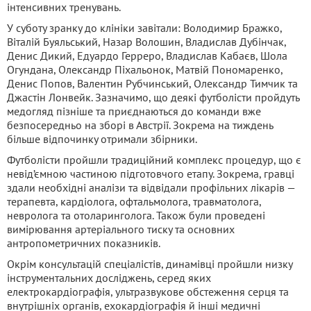
інтенсивних тренувань.
У суботу зранку до клініки завітали: Володимир Бражко,
Віталій Буяльський, Назар Волошин, Владислав Дубінчак,
Денис Дикий, Едуардо Герреро, Владислав Кабаєв, Шола
Огундана, Олександр Піхальонок, Матвій Пономаренко,
Денис Попов, Валентин Рубчинський, Олександр Тимчик та
Джастін Лонвейк. Зазначимо, що деякі футболісти пройдуть
медогляд пізніше та приєднаються до команди вже
безпосередньо на зборі в Австрії. Зокрема на тиждень
більше відпочинку отримали збірники.
Футболісти пройшли традиційний комплекс процедур, що є
невід’ємною частиною підготовчого етапу. Зокрема, гравці
здали необхідні аналізи та відвідали профільних лікарів —
терапевта, кардіолога, офтальмолога, травматолога,
невролога та отоларинголога. Також були проведені
вимірювання артеріального тиску та основних
антропометричних показників.
Окрім консультацій спеціалістів, динамівці пройшли низку
інструментальних досліджень, серед яких
електрокардіографія, ультразвукове обстеження серця та
внутрішніх органів, ехокардіографія й інші медичні