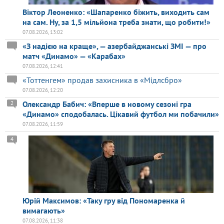
Віктор Леоненко: «Шапаренко біжить, виходить сам
на сам. Ну, за 1,5 мільйона треба знати, що робити!»
07.08.2026, 13:02
«З надією на краще», — азербайджанські ЗМІ — про
матч «Динамо» — «Карабах»
07.08.2026, 12:41
«Тоттенгем» продав захисника в «Мідлсбро»
07.08.2026, 12:20
Олександр Бабич: «Вперше в новому сезоні гра
2
«Динамо» сподобалась. Цікавий футбол ми побачили»
07.08.2026, 11:59
4
Юрій Максимов: «Таку гру від Пономаренка й
вимагають»
07.08.2026, 11:38