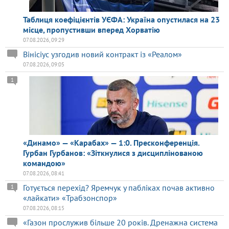
Таблиця коефіцієнтів УЄФА: Україна опустилася на 23
місце, пропустивши вперед Хорватію
07.08.2026, 09:29
Вінісіус узгодив новий контракт із «Реалом»
07.08.2026, 09:05
1
«Динамо» — «Карабах» — 1:0. Пресконференція.
Гурбан Гурбанов: «Зіткнулися з дисциплінованою
командою»
07.08.2026, 08:41
Готується перехід? Яремчук у пабліках почав активно
1
«лайкати» «Трабзонспор»
07.08.2026, 08:15
«Газон прослужив більше 20 років. Дренажна система