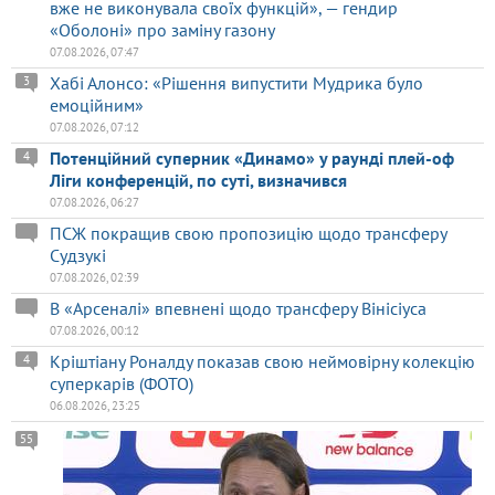
вже не виконувала своїх функцій», — гендир
«Оболоні» про заміну газону
07.08.2026, 07:47
Хабі Алонсо: «Рішення випустити Мудрика було
3
емоційним»
07.08.2026, 07:12
Потенційний суперник «Динамо» у раунді плей-оф
4
Ліги конференцій, по суті, визначився
07.08.2026, 06:27
ПСЖ покращив свою пропозицію щодо трансферу
Судзукі
07.08.2026, 02:39
В «Арсеналі» впевнені щодо трансферу Вінісіуса
07.08.2026, 00:12
Кріштіану Роналду показав свою неймовірну колекцію
4
суперкарів (ФОТО)
06.08.2026, 23:25
55