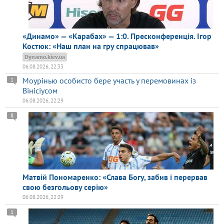
«Динамо» — «Карабах» — 1:0. Пресконференція. Ігор
Костюк: «Наш план на гру спрацював»
Dynamo.kiev.ua
06.08.2026, 22:33
Моурінью особисто бере участь у перемовинах із
1
Вінісіусом
06.08.2026, 22:29
8
Матвій Пономаренко: «Слава Богу, забив і перервав
свою безгольову серію»
06.08.2026, 22:29
1