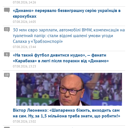
07.08.2026, 14:26
«Динамо» перервало безвиграшну серію українців в
єврокубках
07.08.2026, 14:05
30 млн євро зарплати, автомобілі BMW, компенсація на
11
туалетний папір: стали відомі шалені умови угоди
Салаха у «Трабзонспорі»
07.08.2026, 13:44
«На такий футбол дивитися нудно», — фанати
6
«Карабаха» в люті після поразки від «Динамо»
07.08.2026, 13:23
19
Віктор Леоненко: «Шапаренко біжить, виходить сам
на сам. Ну, за 1,5 мільйона треба знати, що робити!»
07.08.2026, 13:02