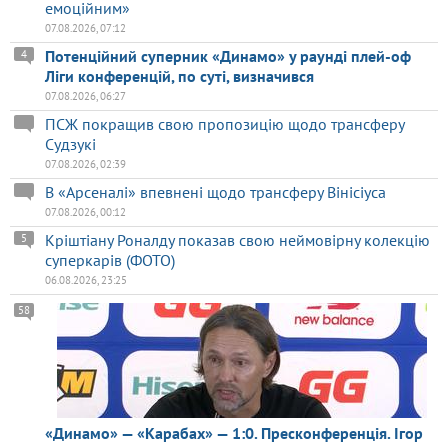
емоційним»
07.08.2026, 07:12
Потенційний суперник «Динамо» у раунді плей-оф
4
Ліги конференцій, по суті, визначився
07.08.2026, 06:27
ПСЖ покращив свою пропозицію щодо трансферу
Судзукі
07.08.2026, 02:39
В «Арсеналі» впевнені щодо трансферу Вінісіуса
07.08.2026, 00:12
Кріштіану Роналду показав свою неймовірну колекцію
5
суперкарів (ФОТО)
06.08.2026, 23:25
58
«Динамо» — «Карабах» — 1:0. Пресконференція. Ігор