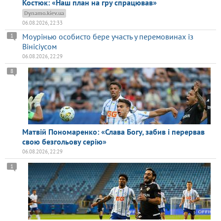
Костюк: «Наш план на гру спрацював»
Dynamo.kiev.ua
06.08.2026, 22:33
Моурінью особисто бере участь у перемовинах із
1
Вінісіусом
06.08.2026, 22:29
8
Матвій Пономаренко: «Слава Богу, забив і перервав
свою безгольову серію»
06.08.2026, 22:29
1