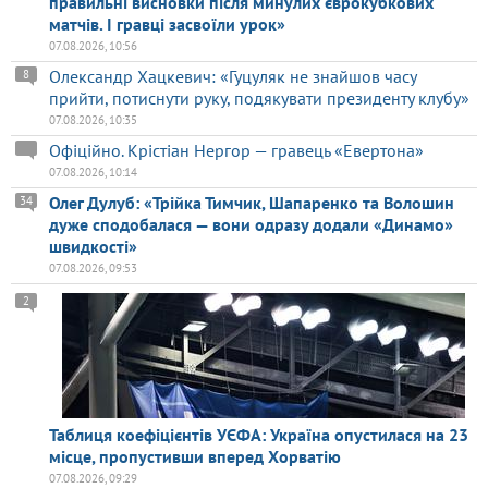
правильні висновки після минулих єврокубкових
матчів. І гравці засвоїли урок»
07.08.2026, 10:56
Олександр Хацкевич: «Гуцуляк не знайшов часу
8
прийти, потиснути руку, подякувати президенту клубу»
07.08.2026, 10:35
Офіційно. Крістіан Нергор — гравець «Евертона»
07.08.2026, 10:14
Олег Дулуб: «Трійка Тимчик, Шапаренко та Волошин
34
дуже сподобалася — вони одразу додали «Динамо»
швидкості»
07.08.2026, 09:53
2
Таблиця коефіцієнтів УЄФА: Україна опустилася на 23
місце, пропустивши вперед Хорватію
07.08.2026, 09:29