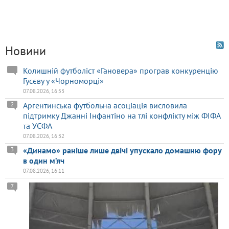
Новини
Колишній футболіст «Гановера» програв конкуренцію
Гусєву у «Чорноморці»
07.08.2026, 16:53
Аргентинська футбольна асоціація висловила
2
підтримку Джанні Інфантіно на тлі конфлікту між ФІФА
та УЄФА
07.08.2026, 16:32
«Динамо» раніше лише двічі упускало домашню фору
3
в один м’яч
07.08.2026, 16:11
7