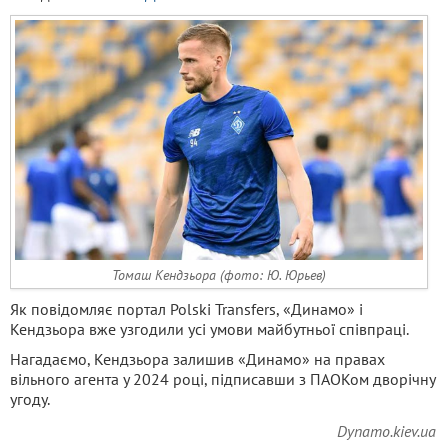
Томаш Кендзьора (фото: Ю. Юрьев)
Як повідомляє портал Polski Transfers, «Динамо» і
Кендзьора вже узгодили усі умови майбутньої співпраці.
Нагадаємо, Кендзьора залишив «Динамо» на правах
вільного агента у 2024 році, підписавши з ПАОКом дворічну
угоду.
Dynamo.kiev.ua