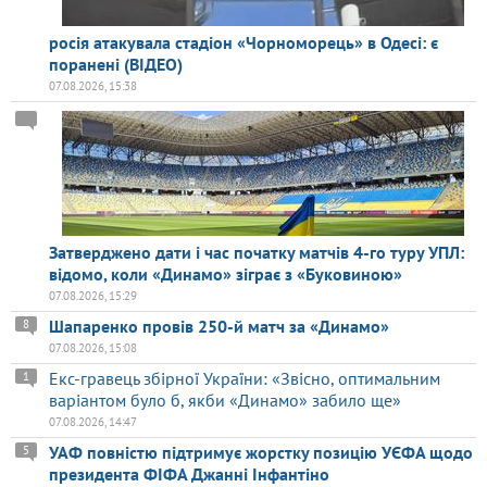
росія атакувала стадіон «Чорноморець» в Одесі: є
поранені (ВІДЕО)
07.08.2026, 15:38
Затверджено дати і час початку матчів 4-го туру УПЛ:
відомо, коли «Динамо» зіграє з «Буковиною»
07.08.2026, 15:29
Шапаренко провів 250-й матч за «Динамо»
8
07.08.2026, 15:08
Екс-гравець збірної України: «Звісно, оптимальним
1
варіантом було б, якби «Динамо» забило ще»
07.08.2026, 14:47
УАФ повністю підтримує жорстку позицію УЄФА щодо
5
президента ФІФА Джанні Інфантіно