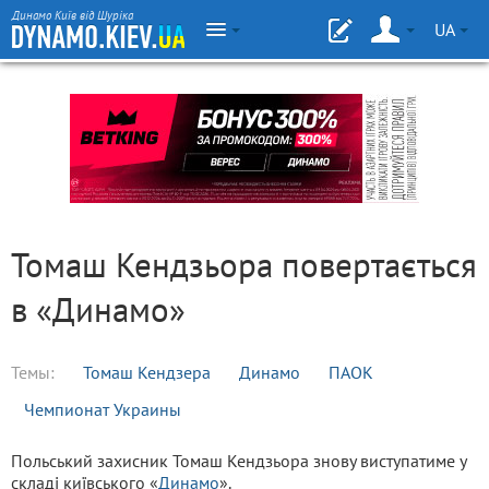
Динамо Київ від Шуріка
UA
Томаш Кендзьора повертається
в «Динамо»
Темы:
Томаш Кендзера
Динамо
ПАОК
Чемпионат Украины
Польський захисник Томаш Кендзьора знову виступатиме у
складі київського «
Динамо
».