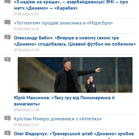
«З надією на краще», — азербайджанські ЗМІ — про
матч «Динамо» — «Карабах»
07.08.2026, 12:41
«Тоттенгем» продав захисника в «Мідлсбро»
07.08.2026, 12:20
Олександр Бабич: «Вперше в новому сезоні гра
2
«Динамо» сподобалась. Цікавий футбол ми побачили»
07.08.2026, 11:59
5
Юрій Максимов: «Таку гру від Пономаренка й
вимагають»
07.08.2026, 11:38
Крістіан Ромеро домовився з «Атлетіко»
1
07.08.2026, 11:17
Олег Федорчук: «Тренерський штаб «Динамо» зробив
4