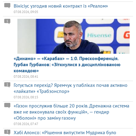
Вінісіус узгодив новий контракт із «Реалом»
07.08.2026, 09:05
1
«Динамо» — «Карабах» — 1:0. Пресконференція.
Гурбан Гурбанов: «Зіткнулися з дисциплінованою
командою»
07.08.2026, 08:41
Готується перехід? Яремчук у пабліках почав активно
1
«лайкати» «Трабзонспор»
07.08.2026, 08:15
«Газон прослужив більше 20 років. Дренажна система
вже не виконувала своїх функцій», — гендир
«Оболоні» про заміну газону
07.08.2026, 07:47
Хабі Алонсо: «Рішення випустити Мудрика було
3