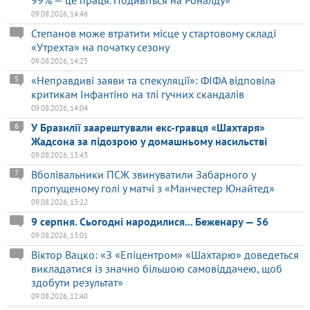
99% — це праця. Подивіться на Роналду»
09.08.2026, 14:46
Степанов може втратити місце у стартовому складі
«Утрехта» на початку сезону
09.08.2026, 14:25
«Неправдиві заяви та спекуляції»: ФІФА відповіла
5
критикам Інфантіно на тлі гучних скандалів
09.08.2026, 14:04
У Бразилії заарештували екс-гравця «Шахтаря»
6
Жадсона за підозрою у домашньому насильстві
09.08.2026, 13:43
Вболівальники ПСЖ звинуватили Забарного у
7
пропущеному голі у матчі з «Манчестер Юнайтед»
09.08.2026, 13:22
9 серпня. Сьогодні народилися... Беженару — 56
09.08.2026, 13:01
Віктор Вацко: «З «Епіцентром» «Шахтарю» доведеться
викладатися із значно більшою самовіддачею, щоб
здобути результат»
09.08.2026, 12:40