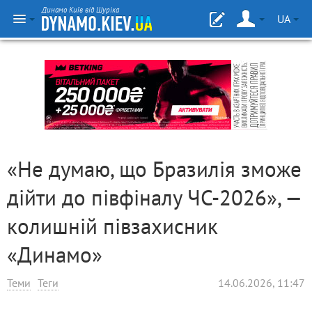
Динамо Київ від Шуріка
UA
«Не думаю, що Бразилія зможе
дійти до півфіналу ЧС-2026», —
колишній півзахисник
«Динамо»
Теми
Теги
14.06.2026, 11:47