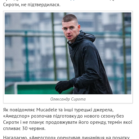
Сироти, не підтвердилася.
Олександр Сирота
Як повідомляє Mucadele та інші турецькі джерела,
«Амедспор» розпочав підготовку до нового сезону без
Сироти і не планує продовжувати його оренду, термін якої
спливає 30 червня.
Нагадаємо, «Амедспор» орендував динамівця на початку