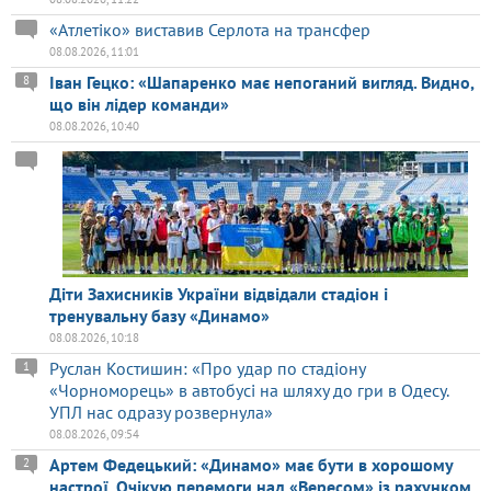
«Атлетіко» виставив Серлота на трансфер
08.08.2026, 11:01
Іван Гецко: «Шапаренко має непоганий вигляд. Видно,
8
що він лідер команди»
08.08.2026, 10:40
Діти Захисників України відвідали стадіон і
тренувальну базу «Динамо»
08.08.2026, 10:18
Руслан Костишин: «Про удар по стадіону
1
«Чорноморець» в автобусі на шляху до гри в Одесу.
УПЛ нас одразу розвернула»
08.08.2026, 09:54
Артем Федецький: «Динамо» має бути в хорошому
2
настрої. Очікую перемоги над «Вересом» із рахунком