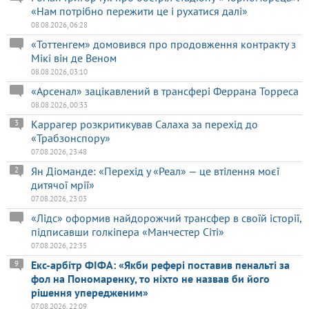
«Нам потрібно пережити це і рухатися далі»
08.08.2026, 06:28
«Тоттенгем» домовився про продовження контракту з
Мікі він де Веном
08.08.2026, 03:10
«Арсенал» зацікавлений в трансфері Феррана Торреса
08.08.2026, 00:33
Каррагер розкритикував Салаха за перехід до
3
«Трабзонспору»
07.08.2026, 23:48
Ян Діоманде: «Перехід у «Реал» — це втілення моєї
2
дитячої мрії»
07.08.2026, 23:03
«Лідс» оформив найдорожчий трансфер в своїй історії,
підписавши голкіпера «Манчестер Сіті»
07.08.2026, 22:35
Екс-арбітр ФІФА: «Якби рефері поставив пенальті за
9
фол на Пономаренку, то ніхто не назвав би його
рішення упередженим»
07.08.2026, 22:09