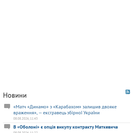
Новини
«Матч «Динамо» з «Карабахом» залишив двояке
враження», — ексгравець збірної України
08.08.2026, 11:43
В «Оболоні» є опція викупу контракту Маткевича
08.08.2026, 11:22