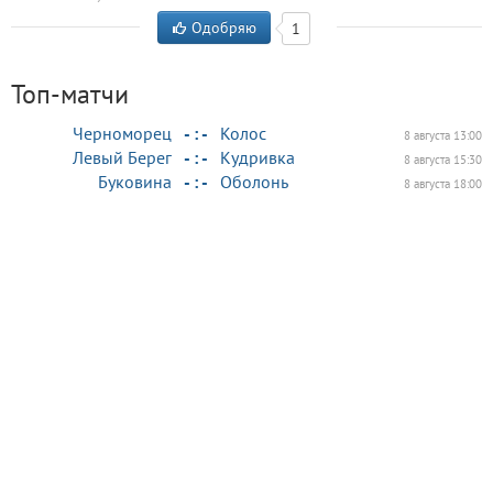
Одобряю
1
Топ-матчи
Черноморец
- : -
Колос
8 августа 13:00
Левый Берег
- : -
Кудривка
8 августа 15:30
Буковина
- : -
Оболонь
8 августа 18:00