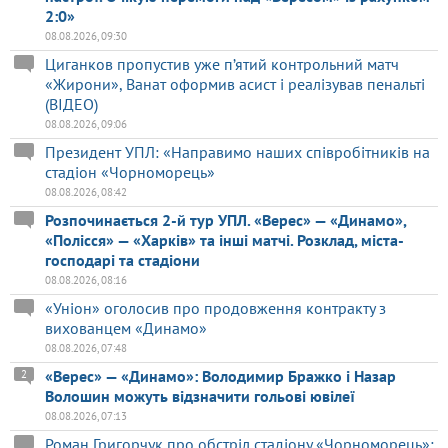
2:0»
08.08.2026, 09:30
Циганков пропустив уже п’ятий контрольний матч
«Жирони», Ванат оформив асист і реалізував пенальті
(ВІДЕО)
08.08.2026, 09:06
Президент УПЛ: «Направимо наших співробітників на
стадіон «Чорноморець»
08.08.2026, 08:42
Розпочинається 2-й тур УПЛ. «Верес» — «Динамо»,
«Полісся» — «Харків» та інші матчі. Розклад, міста-
господарі та стадіони
08.08.2026, 08:16
«Уніон» оголосив про продовження контракту з
вихованцем «Динамо»
08.08.2026, 07:48
«Верес» — «Динамо»: Володимир Бражко і Назар
2
Волошин можуть відзначити гольові ювілеї
08.08.2026, 07:13
Роман Григорчук про обстріл стадіону «Чорноморець»: