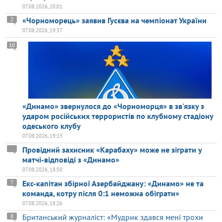
07.08.2026, 20:01
«Чорноморець» заявив Гусєва на чемпіонат України
2
07.08.2026, 19:37
10
«Динамо» звернулося до «Чорноморця» в зв'язку з
ударом російських террористів по клубному стадіону
одеського клубу
07.08.2026, 19:13
Провідний захисник «Карабаху» може не зіграти у
матчі-відповіді з «Динамо»
07.08.2026, 18:50
Екс-капітан збірної Азербайджану: «Динамо» не та
7
команда, котру після 0:1 неможна обіграти»
07.08.2026, 18:26
Британський журналіст: «Мудрик здався мені трохи
8