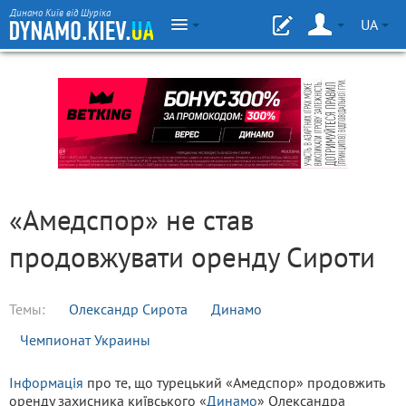
Динамо Київ від Шуріка
UA
«Амедспор» не став
продовжувати оренду Сироти
Темы:
Олександр Сирота
Динамо
Чемпионат Украины
Інформація
про те, що турецький «Амедспор» продовжить
оренду захисника київського «
Динамо
» Олександра