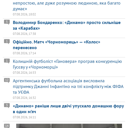
непростою, але дуже розумною людиною, яка багато
думає»
07.08.2026, 18:02
Володимир Бондаренко: «Динамо» просто сильніше
5
за «Карабах»
07.08.2026, 17:38
Офіційно. Матч «Чорноморець» — «Колос»
1
перенесено
07.08.2026, 17:14
Колишній футболіст «Гановера» програв конкуренцію
1
Гусєву у «Чорноморці»
07.08.2026, 16:53
Аргентинська футбольна асоціація висловила
12
підтримку Джанні Інфантіно на тлі конфлікту між ФІФА
та УЄФА
07.08.2026, 16:32
«Динамо» раніше лише двічі упускало домашню фору
3
в один м’яч
07.08.2026, 16:11
14