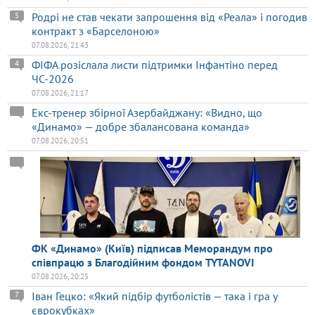
Родрі не став чекати запрошення від «Реала» і погодив
5
контракт з «Барселоною»
07.08.2026, 21:43
ФІФА розіслала листи підтримки Інфантіно перед
4
ЧС-2026
07.08.2026, 21:17
Екс-тренер збірної Азербайджану: «Видно, що
«Динамо» — добре збалансована команда»
07.08.2026, 20:51
ФК «Динамо» (Київ) підписав Меморандум про
співпрацю з Благодійним фондом TYTANOVI
07.08.2026, 20:25
Іван Гецко: «Який підбір футболістів — така і гра у
7
єврокубках»