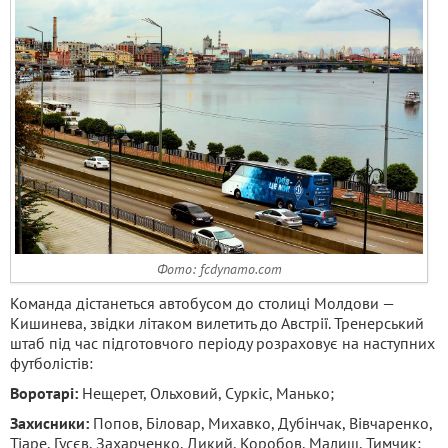
Фото: fcdynamo.com
Команда дістанеться автобусом до столиці Молдови —
Кишинева, звідки літаком вилетить до Австрії. Тренерський
штаб під час підготовчого періоду розраховує на наступних
футболістів:
Воротарі:
Нещерет, Ольховий, Суркіс, Манько;
Захисники:
Попов, Біловар, Михавко, Дубінчак, Вівчаренко,
Тіаре, Гусєв, Захарченко, Дикий, Коробов, Малиш, Тимчик;