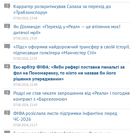
Каррагер розкритикував Салаха за перехід до
3
«Трабзонспору»
07.08.2026, 23:48
Ян Діоманде: «Перехід у «Реал» — це втілення моєї
1
дитячої мрії»
07.08.2026, 23:03
«Лідс» оформив найдорожчий трансфер в своїй історії,
підписавши голкіпера «Манчестер Сіті»
07.08.2026, 22:35
Екс-арбітр ФІФА: «Якби рефері поставив пенальті за
4
фол на Пономаренку, то ніхто не назвав би його
рішення упередженим»
07.08.2026, 22:09
Родрі не став чекати запрошення від «Реала» і погодив
4
контракт з «Барселоною»
07.08.2026, 21:43
ФІФА розіслала листи підтримки Інфантіно перед
3
ЧС-2026
07.08.2026, 21:17