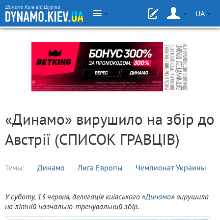
Динамо Київ від Шуріка
UA
«Динамо» вирушило на збір до
Австрії (СПИСОК ГРАВЦІВ)
Темы:
Динамо
Лига Европы
Чемпионат Украины
У суботу, 13 червня, делегація київського «
Динамо
» вирушила
на літній навчально-тренувальний збір.