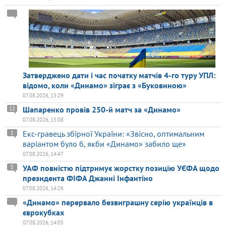
Затверджено дати і час початку матчів 4-го туру УПЛ:
відомо, коли «Динамо» зіграє з «Буковиною»
07.08.2026, 15:29
Шапаренко провів 250-й матч за «Динамо»
12
07.08.2026, 15:08
Екс-гравець збірної України: «Звісно, оптимальним
1
варіантом було б, якби «Динамо» забило ще»
07.08.2026, 14:47
УАФ повністю підтримує жорстку позицію УЄФА щодо
5
президента ФІФА Джанні Інфантіно
07.08.2026, 14:26
«Динамо» перервало безвиграшну серію українців в
єврокубках
07.08.2026, 14:05