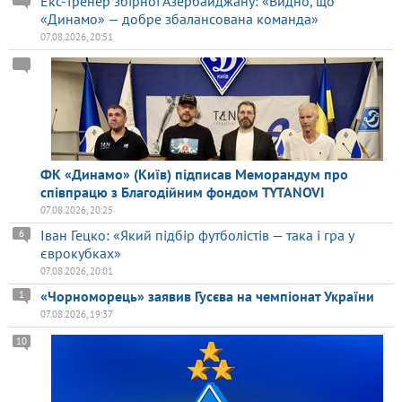
Екс-тренер збірної Азербайджану: «Видно, що
«Динамо» — добре збалансована команда»
07.08.2026, 20:51
ФК «Динамо» (Київ) підписав Меморандум про
співпрацю з Благодійним фондом TYTANOVI
07.08.2026, 20:25
Іван Гецко: «Який підбір футболістів — така і гра у
6
єврокубках»
07.08.2026, 20:01
«Чорноморець» заявив Гусєва на чемпіонат України
1
07.08.2026, 19:37
10