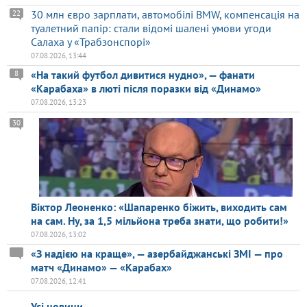
30 млн євро зарплати, автомобілі BMW, компенсація на
22
туалетний папір: стали відомі шалені умови угоди
Салаха у «Трабзонспорі»
07.08.2026, 13:44
«На такий футбол дивитися нудно», — фанати
8
«Карабаха» в люті після поразки від «Динамо»
07.08.2026, 13:23
30
Віктор Леоненко: «Шапаренко біжить, виходить сам
на сам. Ну, за 1,5 мільйона треба знати, що робити!»
07.08.2026, 13:02
«З надією на краще», — азербайджанські ЗМІ — про
матч «Динамо» — «Карабах»
07.08.2026, 12:41
Усі новини →