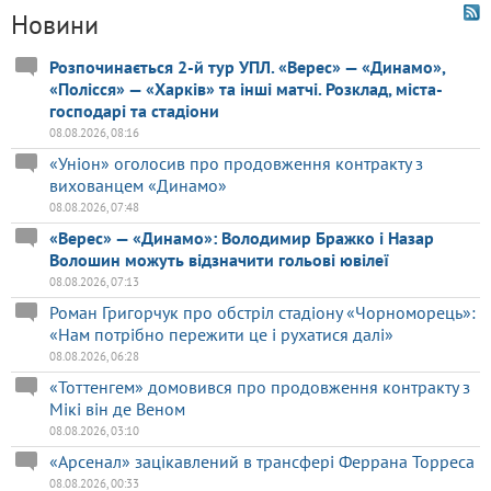
Новини
Розпочинається 2-й тур УПЛ. «Верес» — «Динамо»,
«Полісся» — «Харків» та інші матчі. Розклад, міста-
господарі та стадіони
08.08.2026, 08:16
«Уніон» оголосив про продовження контракту з
вихованцем «Динамо»
08.08.2026, 07:48
«Верес» — «Динамо»: Володимир Бражко і Назар
Волошин можуть відзначити гольові ювілеї
08.08.2026, 07:13
Роман Григорчук про обстріл стадіону «Чорноморець»:
«Нам потрібно пережити це і рухатися далі»
08.08.2026, 06:28
«Тоттенгем» домовився про продовження контракту з
Мікі він де Веном
08.08.2026, 03:10
«Арсенал» зацікавлений в трансфері Феррана Торреса
08.08.2026, 00:33