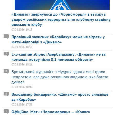
«Динамо» звернулося до «Чорноморця» в зв'язку з
ударом російських террористів по клубному стадіону
одеського клубу
07.08.2026, 19:13
Провідний захисник «Карабаху» може не зіграти у
матчі-відповіді з «Динамо»
07.08.2026, 18:50
Екс-капітан збірної Азербайджану: «Динамо» не та
7
команда, котру після 0:1 неможна обіграти»
07.08.2026, 18:26
Британський журналіст: «Мудрик здався мені трохи
8
непростою, але дуже розумною людиною, яка багато
думає»
07.08.2026, 18:02
Володимир Бондаренко: «Динамо» просто сильніше
5
за «Карабах»
07.08.2026, 17:38
Офіційно. Матч «Чорноморець» — «Колос»
1