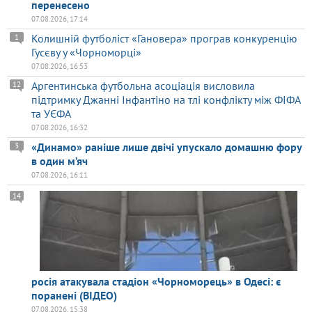
перенесено
07.08.2026, 17:14
Колишній футболіст «Гановера» програв конкуренцію
1
Гусєву у «Чорноморці»
07.08.2026, 16:53
Аргентинська футбольна асоціація висловила
12
підтримку Джанні Інфантіно на тлі конфлікту між ФІФА
та УЄФА
07.08.2026, 16:32
«Динамо» раніше лише двічі упускало домашню фору
3
в один м’яч
07.08.2026, 16:11
14
росія атакувала стадіон «Чорноморець» в Одесі: є
поранені (ВІДЕО)
07.08.2026, 15:38