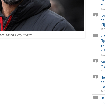
ко
07.
Го
1
па
«Т
07.
ен Клопп, Getty Images
«Г
Др
ви
«О
07.
Ха
3
Му
07.
По
3
ра
по
07.
ПС
що