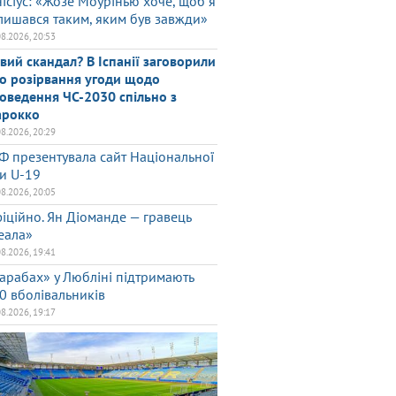
нісіус: «Жозе Моурінью хоче, щоб я
лишався таким, яким був завжди»
08.2026, 20:53
вий скандал? В Іспанії заговорили
о розірвання угоди щодо
оведення ЧС-2030 спільно з
рокко
08.2026, 20:29
Ф презентувала сайт Національної
ги U-19
08.2026, 20:05
іційно. Ян Діоманде — гравець
еала»
08.2026, 19:41
арабах» у Любліні підтримають
0 вболівальників
08.2026, 19:17