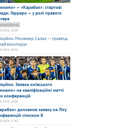
инамо» — «Карабах»: стартові
лади. Герреро — у ролі правого
нгера
namo.kiev.ua
08.2026, 18:49
іційно. Мохамед Салах — гравець
рабзонспору»
08.2026, 18:30
іційно. Заявка київського
инамо» на кваліфікаційні матчі
ги конференцій
08.2026, 18:06
арабах» доповнив заявку на Лігу
нференцій списком Б
08.2026, 17:42