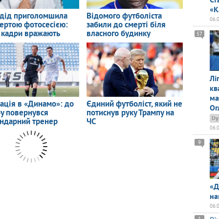
«К
06.
57
Лі
кв
ма
Ог
Dy
06.
9
«Д
на
06.
1