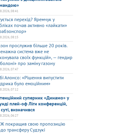
мандою»
08.2026, 08:41
тується перехід? Яремчук у
бліках почав активно «лайкати»
рабзонспор»
08.2026, 08:15
азон прослужив більше 20 років.
енажна система вже не
конувала своїх функцій», — гендир
болоні» про заміну газону
08.2026, 07:47
бі Алонсо: «Рішення випустити
дрика було емоційним»
08.2026, 07:12
тенційний суперник «Динамо» у
унді плей-оф Ліги конференцій,
 суті, визначився
08.2026, 06:27
Ж покращив свою пропозицію
до трансферу Судзукі