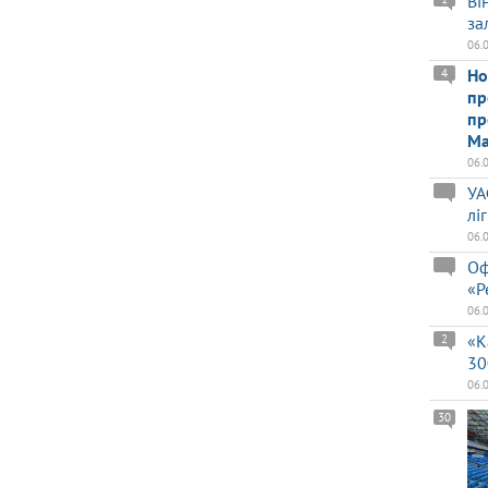
Ві
за
06.
Но
4
пр
пр
Ма
06.
УА
лі
06.
Оф
«Р
06.
«К
2
30
06.
30