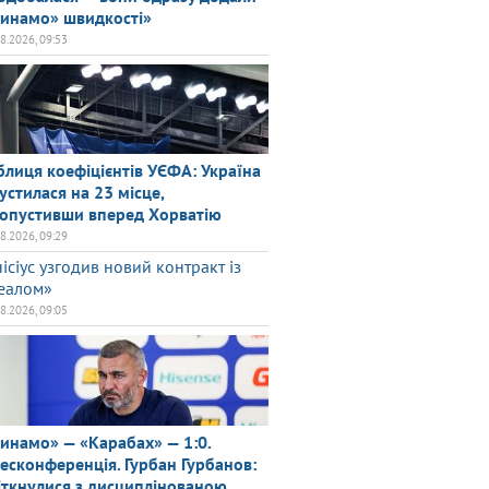
инамо» швидкості»
08.2026, 09:53
блиця коефіцієнтів УЄФА: Україна
устилася на 23 місце,
опустивши вперед Хорватію
08.2026, 09:29
нісіус узгодив новий контракт із
еалом»
08.2026, 09:05
инамо» — «Карабах» — 1:0.
есконференція. Гурбан Гурбанов:
іткнулися з дисциплінованою