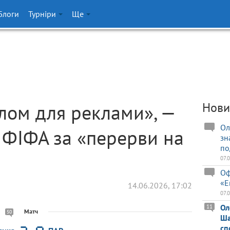
Блоги
Турніри
Ще
тлом для реклами», —
Нови
Ол
ФІФА за «перерви на
зн
по
07.
Оф
«Е
14.06.2026, 17:02
07.
Ол
11
Матч
50
Ша
сп