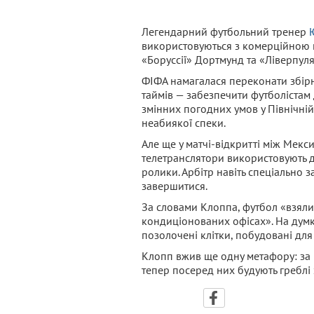
Легендарний футбольний тренер
використовуються з комерційною 
«Боруссії» Дортмунд та «Ліверпуля
ФІФА намагалася переконати збірні
таймів — забезпечити футболістам 
змінних погодних умов у Північній 
неабиякої спеки.
Але ще у матчі-відкритті між Мек
телетранслятори використовують д
ролики. Арбітр навіть спеціально 
завершитися.
За словами Клоппа, футбол «взяли 
кондиціонованих офісах». На думку
позолочені клітки, побудовані для
Клопп вжив ще одну метафору: за й
тепер посеред них будують греблі 