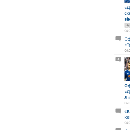
«Д
ск
ві
Dy
06.
Оф
«Т
06.
4
Оф
«Д
Лі
06.
«К
ко
06.