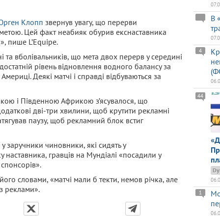
07.
В 
Юрген Клопп
звернув увагу, що перерви
тр
метою. Цей факт неабияк обурив екснаставника
07.
», пише L’Equipe.
Кр
4
 та вболівальників, що мета двох перерв у середині
не
достатній рівень відновлення водного балансу за
(Ф
Америці. Деякі матчі і справді відбуваються за
06.
44
сикою і Південною Африкою з’ясувалося, що
одаткові дві-три хвилини, щоб крутити рекламні
затягував паузу, щоб рекламний блок встиг
«Д
у заручники чиновники, які сидять у
Пр
 наставника, гравців на Мундіалі «посадили у
пл
 спонсорів».
Dy
ого словами, «матчі мали б текти, немов річка, але
06.
з реклами».
Мо
1
пе
06.