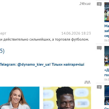
24tv.ua
6
Ма
за
перт
14.06.2026 18:23
се
и действительно сильнейших, а торговля футболом.
06.
5)
 Telegram: @dynamo_kiev_ua! Тільки найгарячіші
«Д
го
06.
6
Ст