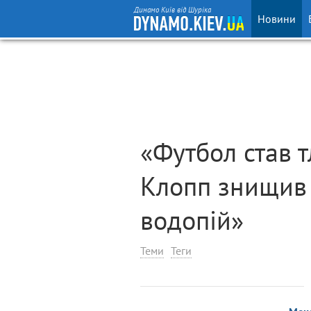
Динамо Київ від Шуріка
Новини
«Футбол став 
Клопп знищив 
водопій»
Теми
Теги