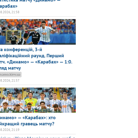
арабах»
08.2026, 21:58
га конференцій, 3-й
аліфікаційний раунд. Перший
тч. «Динамо» — «Карабах» — 1:0.
ляд матчу
namo.kiev.ua
08.2026, 21:57
инамо» — «Карабах»: хто
йкращий гравець матчу?
08.2026, 21:19