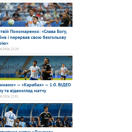
твій Пономаренко: «Слава Богу,
бив і перервав свою безгольову
рію»
08.2026, 22:29
инамо» — «Карабах» — 1:0. ВІДЕО
лу та відеоогляд матчу
08.2026, 22:01
атистика матчу «Динамо» —