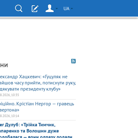
UA
ни
ександр Хацкевич: «Гуцуляк не
айшов часу прийти, потиснути руку,
дякувати президенту клубу»
08.2026, 10:35
іційно. Крістіан Нергор — гравець
вертона»
08.2026, 10:14
ег Дулуб: «Трійка Тимчик,
паренко та Волошин дуже
одобалася — вони одразу додали