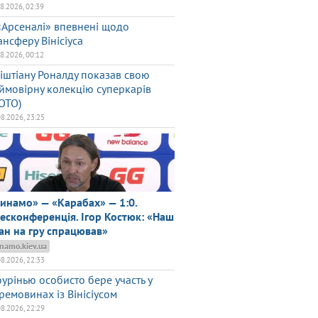
08.2026, 02:39
«Арсеналі» впевнені щодо
ансферу Вінісіуса
08.2026, 00:12
іштіану Роналду показав свою
ймовірну колекцію суперкарів
ОТО)
08.2026, 23:25
инамо» — «Карабах» — 1:0.
есконференція. Ігор Костюк: «Наш
ан на гру спрацював»
namo.kiev.ua
08.2026, 22:33
урінью особисто бере участь у
ремовинах із Вінісіусом
08.2026, 22:29