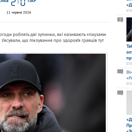
сика
ПАР
«Д
07.
11 червня 2026
2
огоди роблять дві зупинки, які називають «паузами
 з’ясували, що піклування про здоров’я гравців тут
Та
оп
пр
07.
Ві
«Р
07.
«Д
Пр
«З