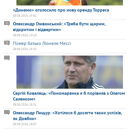
«Динамо» оголосило про нову оренду Торреса
08.08.2026, 19:42
Олександр Гливинський: «Треба бути щирим,
5
відкритим і відвертим»
08.08.2026, 19:18
Помер батько Ліонеля Мессі
3
08.08.2026, 18:55
Сергій Ковалець: «Пономаренка я б порівняв з Олегом
Саленком»
08.08.2026, 18:31
Олександр Пищур: «Хотілося б досягти таких успіхів,
як Довбик»
08.08.2026, 18:07