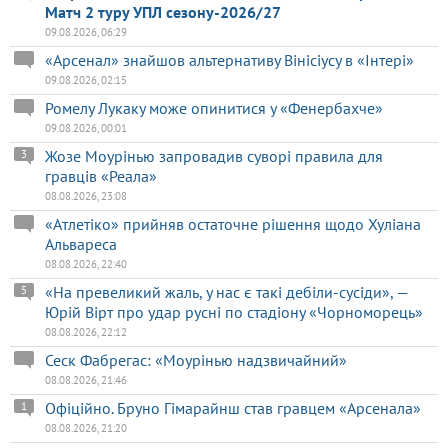
Матч 2 туру УПЛ сезону-2026/27
09.08.2026, 06:29
«Арсенал» знайшов альтернативу Вінісіусу в «Інтері»
09.08.2026, 02:15
Ромелу Лукаку може опинитися у «Фенербахче»
09.08.2026, 00:01
Жозе Моурінью запровадив суворі правила для
3
гравців «Реала»
08.08.2026, 23:08
«Атлетіко» прийняв остаточне рішення щодо Хуліана
Альвареса
08.08.2026, 22:40
«На превеликий жаль, у нас є такі дебіли-сусіди», —
5
Юрій Вірт про удар русні по стадіону «Чорноморець»
08.08.2026, 22:12
Сеск Фабрегас: «Моурінью надзвичайний»
08.08.2026, 21:46
Офіційно. Бруно Гімарайнш став гравцем «Арсенала»
1
08.08.2026, 21:20