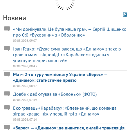
Новини
«Ми домінували. Це була наша гра», — Сергій Шищенко
про 0:0 «Буковини» з «Оболонню»
09.08.2026, 09:07
Іван Гецко: «Дуже сумніваюся, що «Динамо» з такою
грою в матчі-відповіді з «Карабахом» вдасться
уникнути неприємностей»
09.08.2026, 08:43
Матч 2-го туру чемпіонату України «Верес» —
«Динамо»: статистичне прев’ю
09.08.2026, 08:17
Довбик дебютував за «Болонью» (ФОТО)
09.08.2026, 07:49
Екс-гравець «Карабаху»: «Впевнений, що команда
зіграє краще, ніж у першій грі з «Динамо»
09.08.2026, 07:14
«Верес» — «Динамо»: де дивитися, онлайн трансляція.