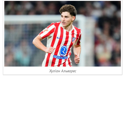
Хуліан Альварес