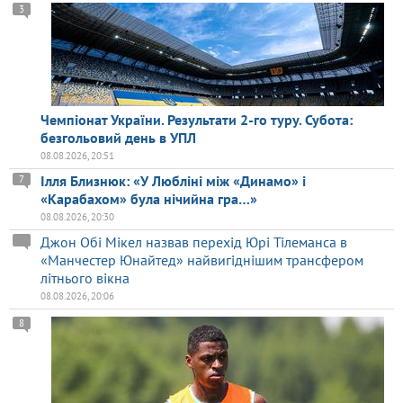
3
Чемпіонат України. Результати 2-го туру. Субота:
безгольовий день в УПЛ
08.08.2026, 20:51
Ілля Близнюк: «У Любліні між «Динамо» і
7
«Карабахом» була нічийна гра…»
08.08.2026, 20:30
Джон Обі Мікел назвав перехід Юрі Тілеманса в
«Манчестер Юнайтед» найвигіднішим трансфером
літнього вікна
08.08.2026, 20:06
8