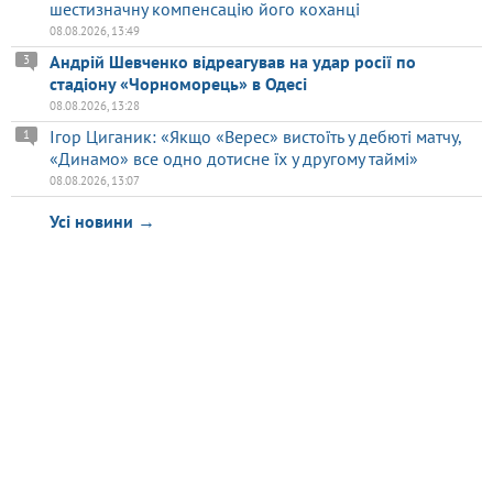
шестизначну компенсацію його коханці
08.08.2026, 13:49
Андрій Шевченко відреагував на удар росії по
3
стадіону «Чорноморець» в Одесі
08.08.2026, 13:28
Ігор Циганик: «Якщо «Верес» вистоїть у дебюті матчу,
1
«Динамо» все одно дотисне їх у другому таймі»
08.08.2026, 13:07
Усі новини →