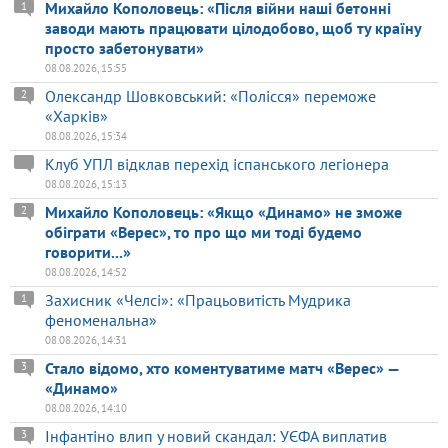
Михайло Кополовець: «Після війни наші бетонні
1
заводи мають працювати цілодобово, щоб ту країну
просто забетонувати»
08.08.2026, 15:55
Олександр Шовковський: «Полісся» переможе
2
«Харків»
08.08.2026, 15:34
Клуб УПЛ відклав перехід іспанського легіонера
08.08.2026, 15:13
Михайло Кополовець: «Якщо «Динамо» не зможе
2
обіграти «Верес», то про що ми тоді будемо
говорити...»
08.08.2026, 14:52
Захисник «Челсі»: «Працьовитість Мудрика
1
феноменальна»
08.08.2026, 14:31
Стало відомо, хто коментуватиме матч «Верес» —
3
«Динамо»
08.08.2026, 14:10
Інфантіно влип у новий скандал: УЄФА виплатив
3