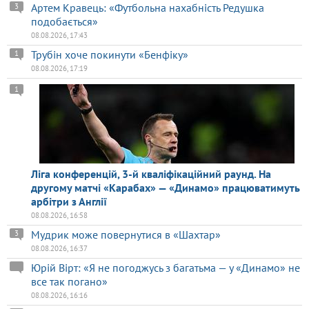
Артем Кравець: «Футбольна нахабність Редушка
3
подобається»
08.08.2026, 17:43
Трубін хоче покинути «Бенфіку»
1
08.08.2026, 17:19
1
Ліга конференцій, 3-й кваліфікаційний раунд. На
другому матчі «Карабах» — «Динамо» працюватимуть
арбітри з Англії
08.08.2026, 16:58
Мудрик може повернутися в «Шахтар»
3
08.08.2026, 16:37
Юрій Вірт: «Я не погоджусь з багатьма — у «Динамо» не
все так погано»
08.08.2026, 16:16