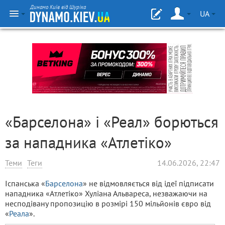
Динамо Київ від Шуріка
UA
«Барселона» і «Реал» борються
за нападника «Атлетіко»
Теми
Теги
14.06.2026, 22:47
Іспанська «
Барселона
» не відмовляється від ідеї підписати
нападника «Атлетіко» Хуліана Альвареса, незважаючи на
несподівану пропозицію в розмірі 150 мільйонів євро від
«
Реала
».