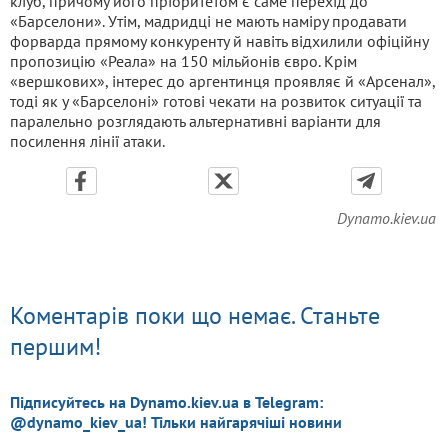
клуб, причому його пріоритетом є саме перехід до
«Барселони». Утім, мадридці не мають наміру продавати
форварда прямому конкуренту й навіть відхилили офіційну
пропозицію «Реала» на 150 мільйонів євро. Крім
«вершкових», інтерес до аргентинця проявляє й «Арсенал»,
тоді як у «Барселоні» готові чекати на розвиток ситуації та
паралельно розглядають альтернативні варіанти для
посилення лінії атаки.
Dynamo.kiev.ua
Коментарів поки що немає. Станьте
першим!
Підписуйтесь на Dynamo.kiev.ua в Telegram:
@dynamo_kiev_ua! Тільки найгарячіші новини