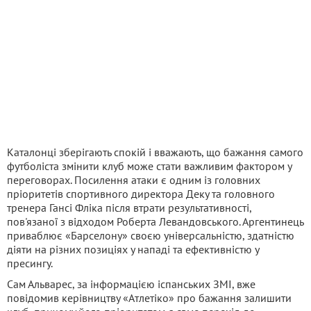
Каталонці зберігають спокій і вважають, що бажання самого
футболіста змінити клуб може стати важливим фактором у
переговорах. Посилення атаки є одним із головних
пріоритетів спортивного директора Деку та головного
тренера Гансі Фліка після втрати результативності,
пов'язаної з відходом Роберта Левандовського. Аргентинець
приваблює «Барселону» своєю універсальністю, здатністю
діяти на різних позиціях у нападі та ефективністю у
пресингу.
Сам Альварес, за інформацією іспанських ЗМІ, вже
повідомив керівництву «Атлетіко» про бажання залишити