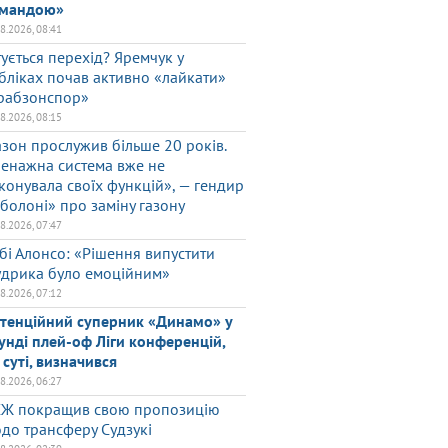
мандою»
08.2026, 08:41
тується перехід? Яремчук у
бліках почав активно «лайкати»
рабзонспор»
08.2026, 08:15
азон прослужив більше 20 років.
енажна система вже не
конувала своїх функцій», — гендир
болоні» про заміну газону
08.2026, 07:47
бі Алонсо: «Рішення випустити
дрика було емоційним»
08.2026, 07:12
тенційний суперник «Динамо» у
унді плей-оф Ліги конференцій,
 суті, визначився
08.2026, 06:27
Ж покращив свою пропозицію
до трансферу Судзукі