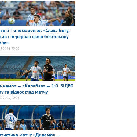
твій Пономаренко: «Слава Богу,
бив і перервав свою безгольову
рію»
08.2026, 22:29
инамо» — «Карабах» — 1:0. ВІДЕО
лу та відеоогляд матчу
08.2026, 22:01
атистика матчу «Динамо» —