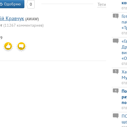
ко
Одобряю
Теги
0
07.
Го
1
iй Кравчук
(AWAW)
па
рт
(11267 комментариев)
«Т
07.
29
«Г
Др
ви
«О
07.
Ха
3
Му
07.
По
4
ра
по
07.
ПС
що