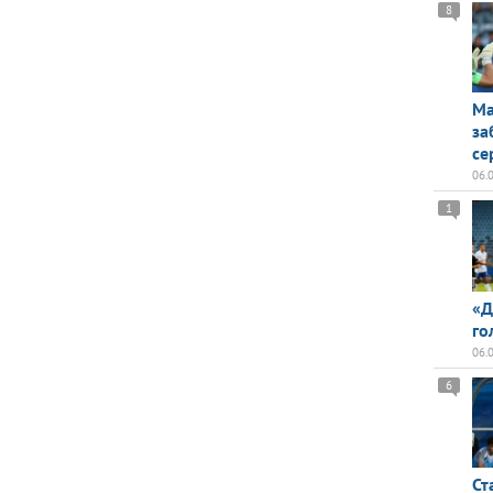
8
Ма
за
се
06.
1
«Д
го
06.
6
Ст