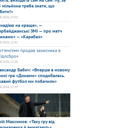
жить, виходить сам на сам. Ну, за
5 мільйона треба знати, що
бити!»
08.2026, 13:02
 надією на краще», —
ербайджанські ЗМІ — про матч
инамо» — «Карабах»
08.2026, 12:41
оттенгем» продав захисника в
ідлсбро»
08.2026, 12:20
ександр Бабич: «Вперше в новому
зоні гра «Динамо» сподобалась.
кавий футбол ми побачили»
08.2026, 11:59
ій Максимов: «Таку гру від
номаренка й вимагають»