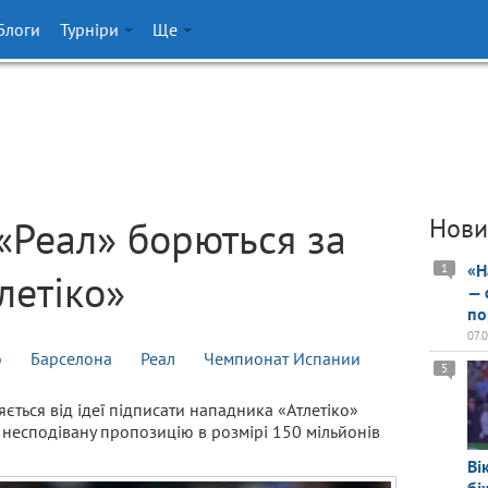
Блоги
Турніри
Ще
 «Реал» борються за
Нови
«Н
1
летіко»
— 
по
07.
о
Барселона
Реал
Чемпионат Испании
5
яється від ідеї підписати нападника «Атлетіко»
 несподівану пропозицію в розмірі 150 мільйонів
Ві