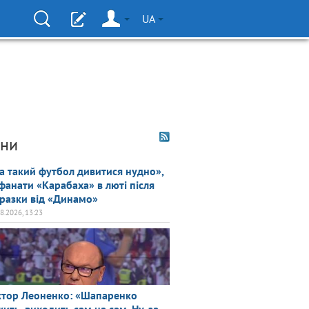
UA
ни
а такий футбол дивитися нудно»,
фанати «Карабаха» в люті після
разки від «Динамо»
08.2026, 13:23
ктор Леоненко: «Шапаренко