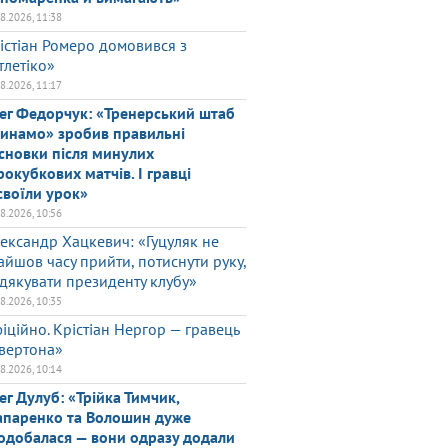
08.2026, 11:38
істіан Ромеро домовився з
тлетіко»
08.2026, 11:17
ег Федорчук: «Тренерський штаб
инамо» зробив правильні
сновки після минулих
рокубкових матчів. І гравці
своїли урок»
08.2026, 10:56
ександр Хацкевич: «Гуцуляк не
айшов часу прийти, потиснути руку,
дякувати президенту клубу»
08.2026, 10:35
іційно. Крістіан Нергор — гравець
вертона»
08.2026, 10:14
ег Дулуб: «Трійка Тимчик,
паренко та Волошин дуже
одобалася — вони одразу додали