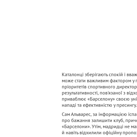
Каталонці зберігають спокій і вва
може стати важливим фактором у п
пріоритетів спортивного директора
результативності, пов'язаної з ві
приваблює «Барселону» своєю уніве
нападі та ефективністю у пресингу.
Сам Альварес, за інформацією іспа
про бажання залишити клуб, причо
«Барселони». Утім, мадридці не м
й навіть відхилили офіційну пропо