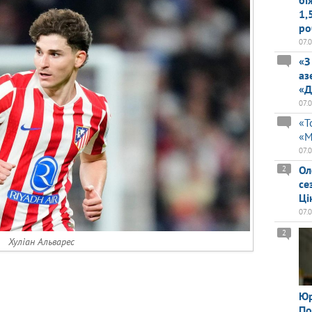
бі
1,
ро
07.
«З
аз
«Д
07.
«Т
«М
07.
Ол
2
се
Ці
07.
2
Хуліан Альварес
Юр
По