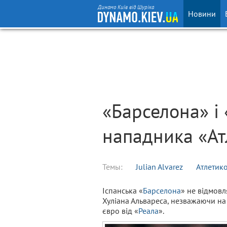
Динамо Київ від Шуріка
Новини
«Барселона» і
нападника «Ат
Темы:
Julian Alvarez
Атлетик
Іспанська «
Барселона
» не відмовл
Хуліана Альвареса, незважаючи на
євро від «
Реала
».