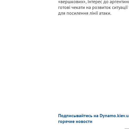
«вершкових», інтерес до аргентинц
готові чекати на розвиток ситуаці
для посилення лінії атаки.
Подписывайтесь на Dynamo.kiev.u
горячие новости