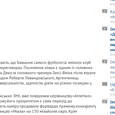
07.
Кр
1
«А
07.
Ол
4
«Д
ви
єв
за
07.
Ол
6
жають, що бажання самого футболіста змінити клуб
зн
ереговорах. Посилення атаки є одним із головних
по
 Деку та головного тренера Гансі Фліка після втрати
дходом Роберта Левандовського. Аргентинець
07.
рсальністю, здатністю діяти на різних позиціях у
Оф
«Е
07.
нських ЗМІ, вже повідомив керівництву «Атлетіко»
му його пріоритетом є саме перехід до
Ол
32
ають наміру продавати форварда прямому конкуренту
Ша
зицію «Реала» на 150 мільйонів євро. Крім
сп