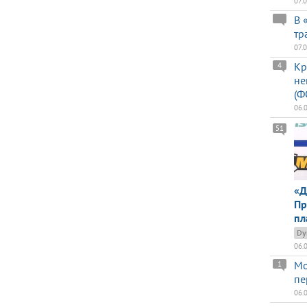
07.
В 
тр
07.
Кр
4
не
(Ф
06.
51
«Д
Пр
пл
Dy
06.
Мо
1
пе
06.