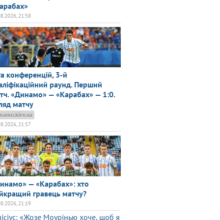
арабах»
08.2026, 21:58
га конференцій, 3-й
аліфікаційний раунд. Перший
тч. «Динамо» — «Карабах» — 1:0.
ляд матчу
namo.kiev.ua
08.2026, 21:57
инамо» — «Карабах»: хто
йкращий гравець матчу?
08.2026, 21:19
нісіус: «Жозе Моурінью хоче, щоб я