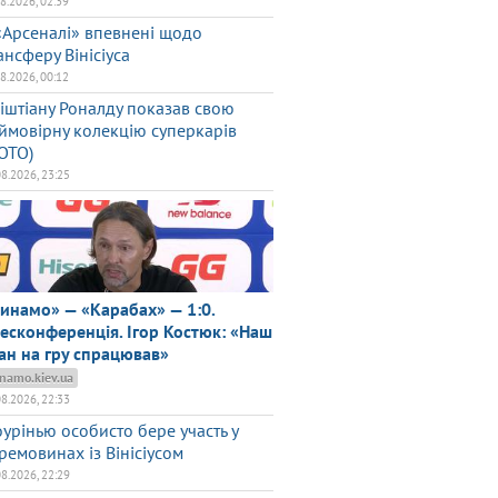
08.2026, 02:39
«Арсеналі» впевнені щодо
ансферу Вінісіуса
08.2026, 00:12
іштіану Роналду показав свою
ймовірну колекцію суперкарів
ОТО)
08.2026, 23:25
инамо» — «Карабах» — 1:0.
есконференція. Ігор Костюк: «Наш
ан на гру спрацював»
namo.kiev.ua
08.2026, 22:33
урінью особисто бере участь у
ремовинах із Вінісіусом
08.2026, 22:29