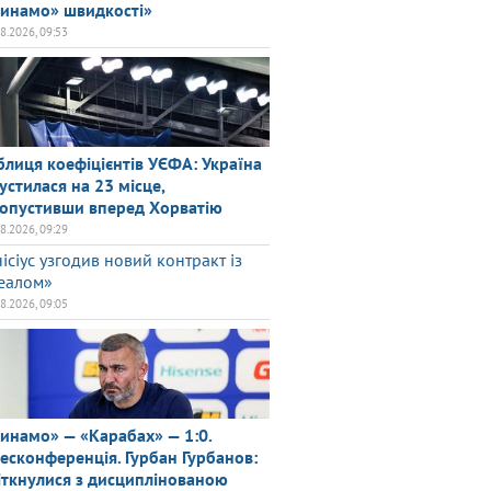
инамо» швидкості»
08.2026, 09:53
блиця коефіцієнтів УЄФА: Україна
устилася на 23 місце,
опустивши вперед Хорватію
08.2026, 09:29
нісіус узгодив новий контракт із
еалом»
08.2026, 09:05
инамо» — «Карабах» — 1:0.
есконференція. Гурбан Гурбанов:
іткнулися з дисциплінованою