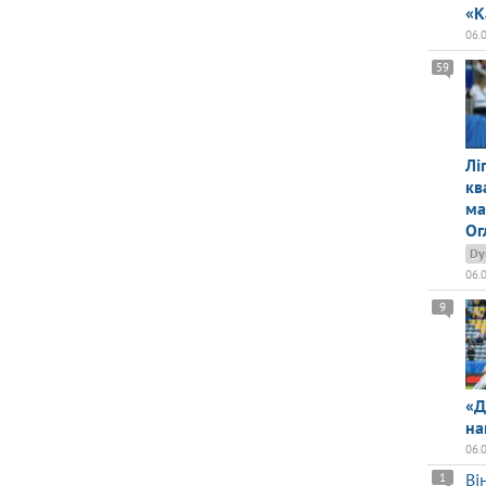
«К
06.
59
Лі
кв
ма
Ог
Dy
06.
9
«Д
на
06.
Ві
1