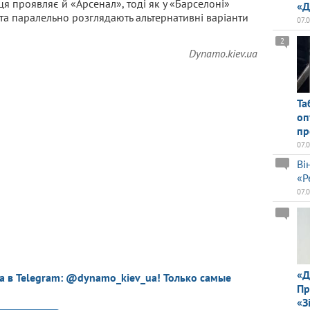
я проявляє й «Арсенал», тоді як у «Барселоні»
«Д
ї та паралельно розглядають альтернативні варіанти
07.
2
Dynamo.kiev.ua
Та
оп
пр
07.
Ві
«Р
07.
«Д
a в Telegram: @dynamo_kiev_ua! Только самые
Пр
«З