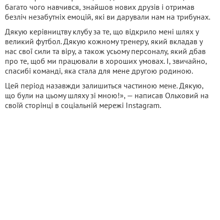
багато чого навчився, знайшов нових друзів і отримав
безліч незабутніх емоцій, які ви дарували нам на трибунах.
Дякую керівництву клубу за те, що відкрило мені шлях у
великий футбол. Дякую кожному тренеру, який вкладав у
нас свої сили та віру, а також усьому персоналу, який дбав
про те, щоб ми працювали в хороших умовах. І, звичайно,
спасибі команді, яка стала для мене другою родиною.
Цей період назавжди залишиться частиною мене. Дякую,
що були на цьому шляху зі мною!», — написав Ольховий на
своїй сторінці в соціальній мережі Instagram.