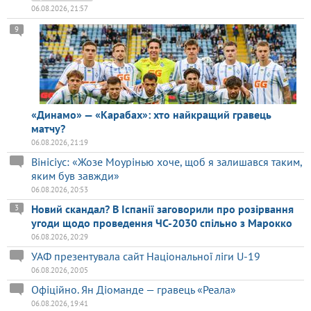
06.08.2026, 21:57
9
«Динамо» — «Карабах»: хто найкращий гравець
матчу?
06.08.2026, 21:19
Вінісіус: «Жозе Моурінью хоче, щоб я залишався таким,
яким був завжди»
06.08.2026, 20:53
Новий скандал? В Іспанії заговорили про розірвання
3
угоди щодо проведення ЧС-2030 спільно з Марокко
06.08.2026, 20:29
УАФ презентувала сайт Національної ліги U-19
06.08.2026, 20:05
Офіційно. Ян Діоманде — гравець «Реала»
06.08.2026, 19:41