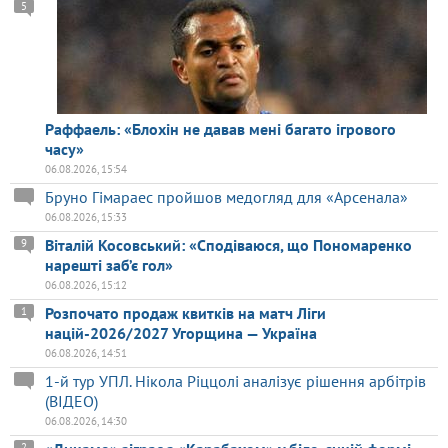
5
Раффаель: «Блохін не давав мені багато ігрового
часу»
06.08.2026, 15:54
Бруно Гімараес пройшов медогляд для «Арсенала»
06.08.2026, 15:33
Віталій Косовський: «Сподіваюся, що Пономаренко
9
нарешті заб’є гол»
06.08.2026, 15:12
Розпочато продаж квитків на матч Ліги
1
націй-2026/2027 Угорщина — Україна
06.08.2026, 14:51
1-й тур УПЛ. Нікола Ріццолі аналізує рішення арбітрів
(ВІДЕО)
06.08.2026, 14:30
2