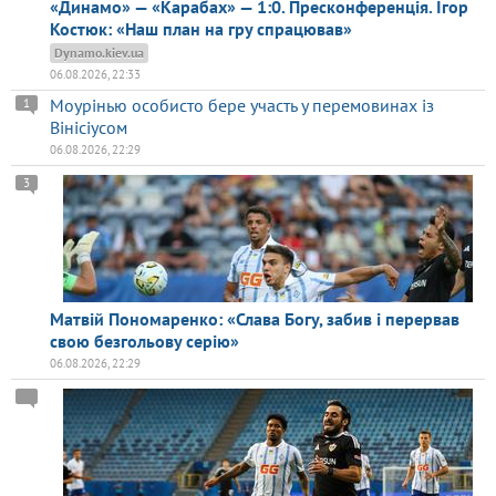
«Динамо» — «Карабах» — 1:0. Пресконференція. Ігор
Костюк: «Наш план на гру спрацював»
Dynamo.kiev.ua
06.08.2026, 22:33
Моурінью особисто бере участь у перемовинах із
1
Вінісіусом
06.08.2026, 22:29
3
Матвій Пономаренко: «Слава Богу, забив і перервав
свою безгольову серію»
06.08.2026, 22:29