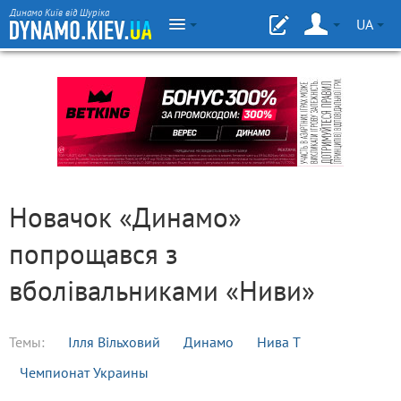
Динамо Київ від Шуріка
UA
Новачок «Динамо»
попрощався з
вболівальниками «Ниви»
Темы:
Ілля Вільховий
Динамо
Нива Т
Чемпионат Украины