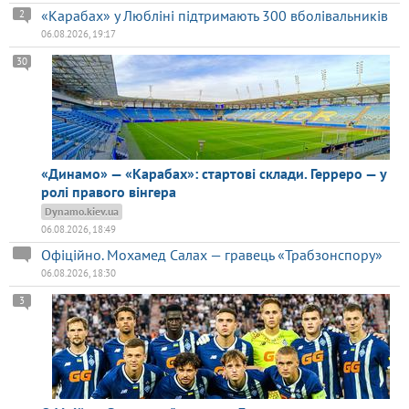
«Карабах» у Любліні підтримають 300 вболівальників
2
06.08.2026, 19:17
30
«Динамо» — «Карабах»: стартові склади. Герреро — у
ролі правого вінгера
Dynamo.kiev.ua
06.08.2026, 18:49
Офіційно. Мохамед Салах — гравець «Трабзонспору»
06.08.2026, 18:30
3