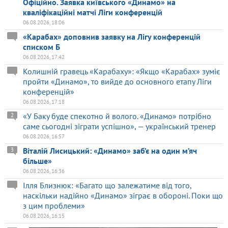
Офіційно. Заявка київського «Динамо» на
кваліфікаційні матчі Ліги конференцій
06.08.2026, 18:06
«Карабах» доповнив заявку на Лігу конференцій
списком Б
06.08.2026, 17:42
Колишній гравець «Карабаху»: «Якщо «Карабах» зуміє
пройти «Динамо», то вийде до основного етапу Ліги
конференцій»
06.08.2026, 17:18
«У Баку буде спекотно й волого. «Динамо» потрібно
2
саме сьогодні зіграти успішно», — український тренер
06.08.2026, 16:57
Віталій Лисицький: «Динамо» заб’є на один м’яч
3
більше»
06.08.2026, 16:36
Ілля Близнюк: «Багато що залежатиме від того,
наскільки надійно «Динамо» зіграє в обороні. Поки що
з цим проблеми»
06.08.2026, 16:15