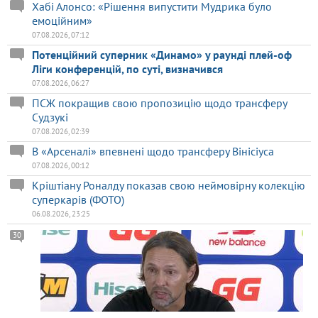
Хабі Алонсо: «Рішення випустити Мудрика було
емоційним»
07.08.2026, 07:12
Потенційний суперник «Динамо» у раунді плей-оф
Ліги конференцій, по суті, визначився
07.08.2026, 06:27
ПСЖ покращив свою пропозицію щодо трансферу
Судзукі
07.08.2026, 02:39
В «Арсеналі» впевнені щодо трансферу Вінісіуса
07.08.2026, 00:12
Кріштіану Роналду показав свою неймовірну колекцію
суперкарів (ФОТО)
06.08.2026, 23:25
30