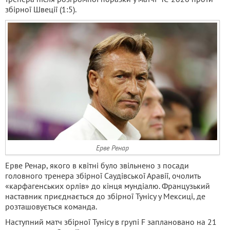
збірної Швеції (1:5).
Ерве Ренар
Ерве Ренар, якого в квітні було звільнено з посади
головного тренера збірної Саудівської Аравії, очолить
«карфагенських орлів» до кінця мундіалю. Французький
наставник приєднається до збірної Тунісу у Мексиці, де
розташовується команда.
Наступний матч збірної Тунісу в групі F заплановано на 21