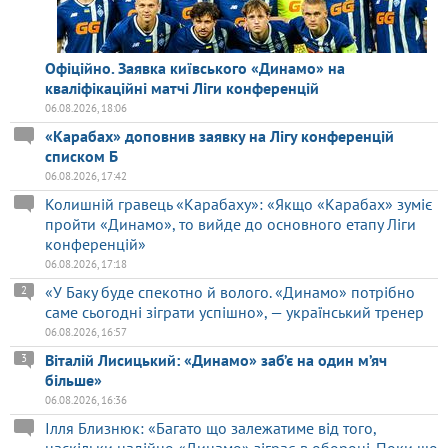
Офіційно. Заявка київського «Динамо» на
кваліфікаційні матчі Ліги конференцій
06.08.2026, 18:06
«Карабах» доповнив заявку на Лігу конференцій
списком Б
06.08.2026, 17:42
Колишній гравець «Карабаху»: «Якщо «Карабах» зуміє
пройти «Динамо», то вийде до основного етапу Ліги
конференцій»
06.08.2026, 17:18
«У Баку буде спекотно й волого. «Динамо» потрібно
2
саме сьогодні зіграти успішно», — український тренер
06.08.2026, 16:57
Віталій Лисицький: «Динамо» заб’є на один м’яч
3
більше»
06.08.2026, 16:36
Ілля Близнюк: «Багато що залежатиме від того,