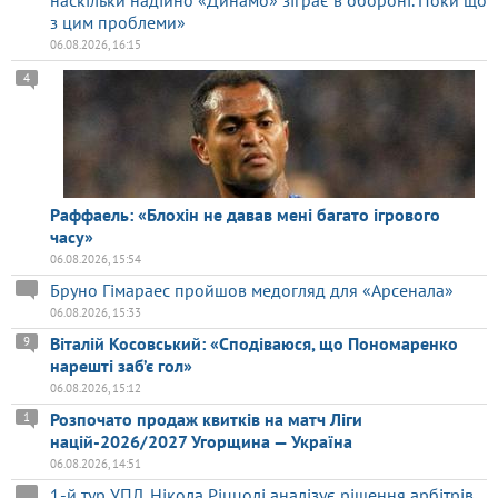
наскільки надійно «Динамо» зіграє в обороні. Поки що
з цим проблеми»
06.08.2026, 16:15
4
Раффаель: «Блохін не давав мені багато ігрового
часу»
06.08.2026, 15:54
Бруно Гімараес пройшов медогляд для «Арсенала»
06.08.2026, 15:33
Віталій Косовський: «Сподіваюся, що Пономаренко
9
нарешті заб’є гол»
06.08.2026, 15:12
Розпочато продаж квитків на матч Ліги
1
націй-2026/2027 Угорщина — Україна
06.08.2026, 14:51
1-й тур УПЛ. Нікола Ріццолі аналізує рішення арбітрів