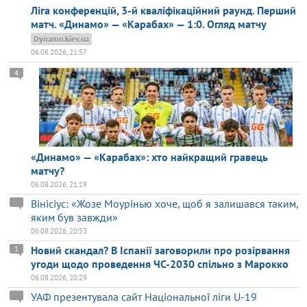
Ліга конференцій, 3-й кваліфікаційний раунд. Перший
матч. «Динамо» — «Карабах» — 1:0. Огляд матчу
Dynamo.kiev.ua
06.08.2026, 21:57
4
«Динамо» — «Карабах»: хто найкращий гравець
матчу?
06.08.2026, 21:19
Вінісіус: «Жозе Моурінью хоче, щоб я залишався таким,
яким був завжди»
06.08.2026, 20:53
Новий скандал? В Іспанії заговорили про розірвання
1
угоди щодо проведення ЧС-2030 спільно з Марокко
06.08.2026, 20:29
УАФ презентувала сайт Національної ліги U-19