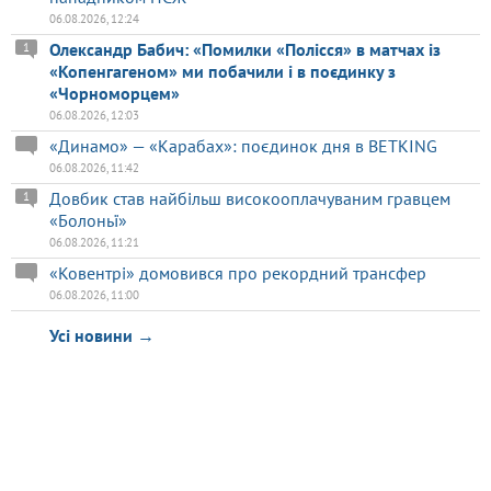
06.08.2026, 12:24
Олександр Бабич: «Помилки «Полісся» в матчах із
1
«Копенгагеном» ми побачили і в поєдинку з
«Чорноморцем»
06.08.2026, 12:03
«Динамо» — «Карабах»: поєдинок дня в BETKING
06.08.2026, 11:42
Довбик став найбільш високооплачуваним гравцем
1
«Болоньї»
06.08.2026, 11:21
«Ковентрі» домовився про рекордний трансфер
06.08.2026, 11:00
Усі новини →