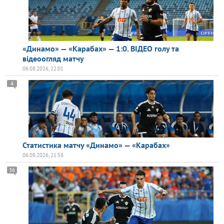
«Динамо» — «Карабах» — 1:0. ВІДЕО голу та
відеоогляд матчу
06.08.2026, 22:01
4
Статистика матчу «Динамо» — «Карабах»
06.08.2026, 21:58
36