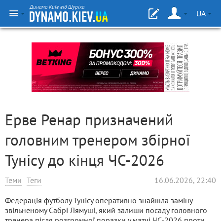
Динамо Київ від Шуріка
UA
Ерве Ренар призначений
головним тренером збірної
Тунісу до кінця ЧС-2026
Теми
Теги
16.06.2026, 22:40
Федерація футболу Тунісу оперативно знайшла заміну
звільненому Сабрі Лямуші, який залиши посаду головного
тренера після розгромної поразки у матчі ЧС-2026 проти