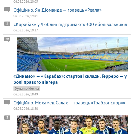
06.08.2026, 20:05
Офіційно. Ян Діоманде — гравець «Реала»
06.08.2026, 19:41
«Карабах» у Любліні підтримають 300 вболівальників
2
06.08.2026, 19:17
30
«Динамо» — «Карабах»: стартові склади. Герреро — у
ролі правого вінгера
Dynamo.kiev.ua
06.08.2026, 18:49
Офіційно. Мохамед Салах — гравець «Трабзонспору»
06.08.2026, 18:30
3