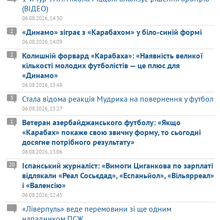
(ВІДЕО)
06.08.2026, 14:30
«Динамо» зіграє з «Карабахом» у біло-синій формі
2
06.08.2026, 14:09
Колишній форвард «Карабаха»: «Наявність великої
2
кількості молодих футболістів — це плюс для
«Динамо»
06.08.2026, 13:48
Стала відома реакція Мудрика на повернення у футбол
3
06.08.2026, 13:27
Ветеран азербайджанського футболу: «Якщо
1
«Карабах» покаже свою звичну форму, то сьогодні
досягне потрібного результату»
06.08.2026, 13:06
Іспанський журналіст: «Вимоги Циганкова по зарплаті
20
відлякали «Реал Сосьєдад», «Еспаньйол», «Вільярреал»
і «Валенсію»
06.08.2026, 12:45
«Ліверпуль» веде перемовини зі ще одним
нападником ПСЖ