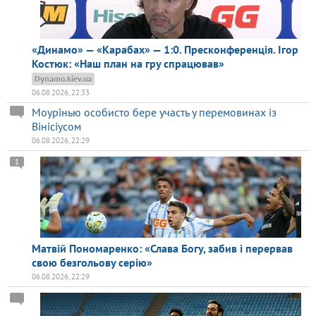
«Динамо» — «Карабах» — 1:0. Пресконференція. Ігор
Костюк: «Наш план на гру спрацював»
Dynamo.kiev.ua
06.08.2026, 22:33
Моурінью особисто бере участь у перемовинах із
Вінісіусом
06.08.2026, 22:29
1
Матвій Пономаренко: «Слава Богу, забив і перервав
свою безгольову серію»
06.08.2026, 22:29