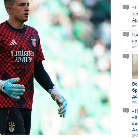
«Л
за
Ар
09.
Ци
2
ко
09.
3
Во
бр
до
09.
«Н
«К
ви
Аз
09.