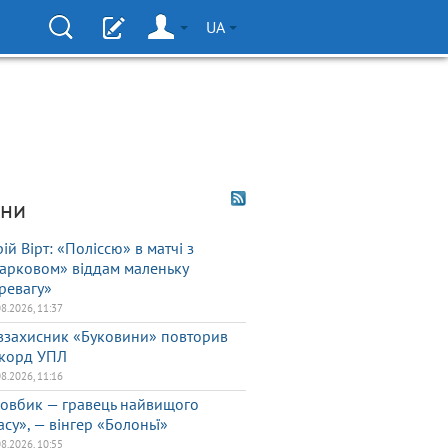
UA
ни
ій Вірт: «Поліссю» в матчі з
арковом» віддам маленьку
ревагу»
08.2026, 11:37
взахисник «Буковини» повторив
корд УПЛ
08.2026, 11:16
овбик — гравець найвищого
асу», — вінгер «Болоньї»
08.2026, 10:55