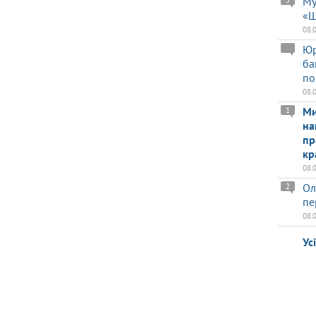
Му
«Ш
08.
Юр
ба
по
08.
Ми
1
на
пр
кр
08.
Ол
2
пе
08.
Ус