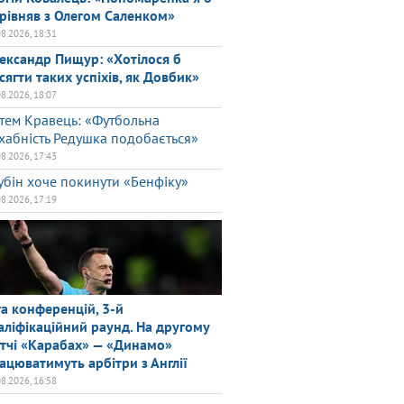
рівняв з Олегом Саленком»
08.2026, 18:31
ександр Пищур: «Хотілося б
сягти таких успіхів, як Довбик»
08.2026, 18:07
тем Кравець: «Футбольна
хабність Редушка подобається»
08.2026, 17:43
убін хоче покинути «Бенфіку»
08.2026, 17:19
га конференцій, 3-й
аліфікаційний раунд. На другому
тчі «Карабах» — «Динамо»
ацюватимуть арбітри з Англії
08.2026, 16:58