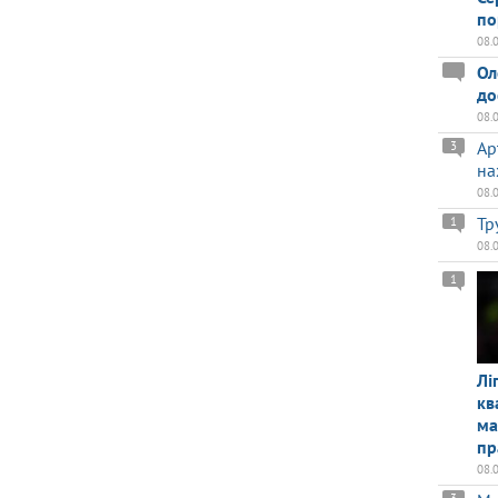
по
08.
Ол
до
08.
Ар
3
на
08.
Тр
1
08.
1
Лі
кв
ма
пр
08.
3