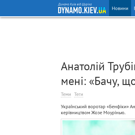
Динамо Київ від Шуріка
Новини
Анатолій Труб
мені: «Бачу, що
Теми
Теги
Український воротар «Бенфіки» Ан
керівництвом Жозе Моурінью.