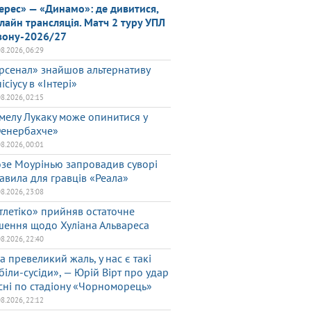
ерес» — «Динамо»: де дивитися,
лайн трансляція. Матч 2 туру УПЛ
зону-2026/27
08.2026, 06:29
рсенал» знайшов альтернативу
нісіусу в «Інтері»
08.2026, 02:15
мелу Лукаку може опинитися у
енербахче»
08.2026, 00:01
зе Моурінью запровадив суворі
авила для гравців «Реала»
08.2026, 23:08
тлетіко» прийняв остаточне
шення щодо Хуліана Альвареса
08.2026, 22:40
а превеликий жаль, у нас є такі
біли-сусіди», — Юрій Вірт про удар
сні по стадіону «Чорноморець»
08.2026, 22:12