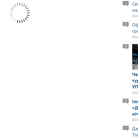
Се
на
08.
Оф
1
гр
08.
3
Че
ту
У
08.
Іл
7
«Д
ні
08.
Дж
Ті