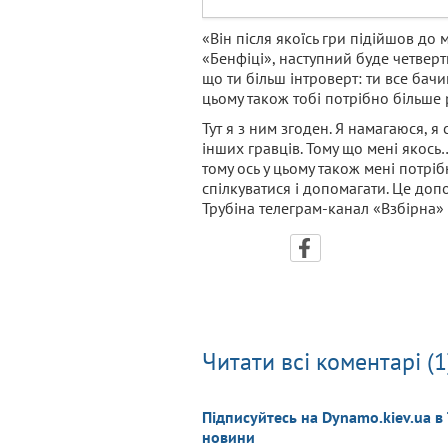
«Він після якоїсь гри підійшов до м
«Бенфіці», наступний буде четверт
що ти більш інтроверт: ти все бачи
цьому також тобі потрібно більше 
Тут я з ним згоден. Я намагаюся, я
інших гравців. Тому що мені якось… 
тому ось у цьому також мені потріб
спілкуватися і допомагати. Це доп
Трубіна телеграм-канал «Взбірна»
Читати всі коментарі (1
Підписуйтесь на Dynamo.kiev.ua в
новини