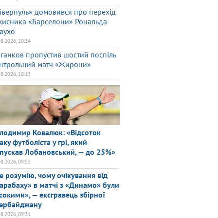
іверпуль» домовився про перехід
хисника «Барселони» Рональда
аухо
08.2026, 10:34
ганков пропустив шостий поспіль
нтрольний матч «Жирони»
08.2026, 10:13
лодимир Ковалюк: «Відсоток
аку футболіста у грі, який
пускав Лобановський, — до 25%»
08.2026, 09:52
е розумію, чому очікування від
арабаху» в матчі з «Динамо» були
сокими», — ексгравець збірної
ербайджану
08.2026, 09:31