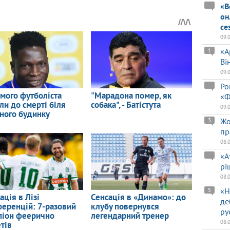
«В
он
се
09.
«А
1
Ві
09.
Ро
«Ф
09.
Жо
3
пр
08.
«А
рі
08.
«Н
5
де
ру
08.