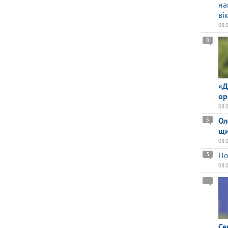
на
ві
08.
8
«Д
ор
08.
Ол
5
щи
08.
По
3
08.
Се