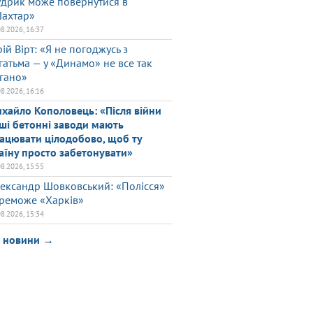
дрик може повернутися в
ахтар»
08.2026, 16:37
ій Вірт: «Я не погоджусь з
гатьма — у «Динамо» не все так
гано»
08.2026, 16:16
хайло Кополовець: «Після війни
ші бетонні заводи мають
ацювати цілодобово, щоб ту
аїну просто забетонувати»
08.2026, 15:55
ександр Шовковський: «Полісся»
реможе «Харків»
08.2026, 15:34
і новини →