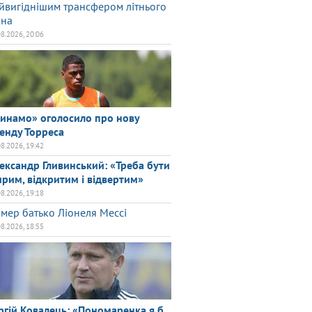
йвигіднішим трансфером літнього
кна
08.2026, 20:06
инамо» оголосило про нову
енду Торреса
08.2026, 19:42
ександр Гливинський: «Треба бути
рим, відкритим і відвертим»
08.2026, 19:18
мер батько Ліонеля Мессі
08.2026, 18:55
ргій Ковалець: «Пономаренка я б