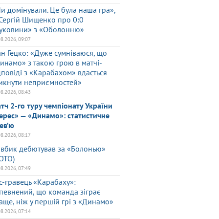
и домінували. Це була наша гра»,
Сергій Шищенко про 0:0
уковини» з «Оболонню»
08.2026, 09:07
ан Гецко: «Дуже сумніваюся, що
инамо» з такою грою в матчі-
дповіді з «Карабахом» вдасться
икнути неприємностей»
08.2026, 08:43
тч 2-го туру чемпіонату України
ерес» — «Динамо»: статистичне
ев’ю
08.2026, 08:17
вбик дебютував за «Болонью»
ОТО)
08.2026, 07:49
с-гравець «Карабаху»:
певнений, що команда зіграє
аще, ніж у першій грі з «Динамо»
08.2026, 07:14