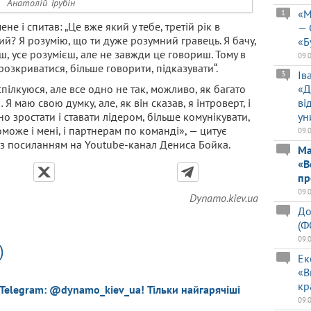
Анатолій Трубін
«М
1
ене і спитав: „Це вже який у тебе, третій рік в
— 
ий? Я розумію, що ти дуже розумний гравець. Я бачу,
«Б
ш, усе розумієш, але не завжди це говориш. Тому в
09.
розкриватися, більше говорити, підказувати“.
Ів
3
 спілкуюся, але все одно не так, можливо, як багато
«Д
Я маю свою думку, але, як він сказав, я інтроверт, і
ві
но зростати і ставати лідером, більше комунікувати,
ун
оможе і мені, і партнерам по команді», — цитує
09.
 з посиланням на Youtube-канал Дениса Бойка.
Ма
«В
пр
09.
Dynamo.kiev.ua
До
(Ф
09.
)
Ек
«В
кр
 Telegram: @dynamo_kiev_ua! Тільки найгарячіші
09.