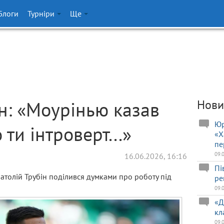
Блоги
Турніри
Ще
ін: «Моурінью казав
Нови
Юр
 ти інтроверт...»
«Х
пе
09.
16.06.2026, 16:16
Пі
атолій Трубін поділився думками про роботу під
ре
09.
«Д
кл
09.