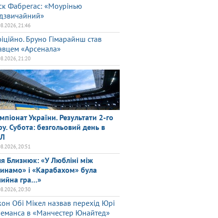
ск Фабрегас: «Моурінью
дзвичайний»
08.2026, 21:46
іційно. Бруно Гімарайнш став
авцем «Арсенала»
08.2026, 21:20
мпіонат України. Результати 2-го
ру. Субота: безгольовий день в
ПЛ
08.2026, 20:51
ля Близнюк: «У Любліні між
инамо» і «Карабахом» була
чийна гра…»
08.2026, 20:30
он Обі Мікел назвав перехід Юрі
леманса в «Манчестер Юнайтед»