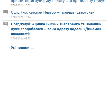
прийти, потиснути руку, подякувати президенту клубу»
07.08.2026, 10:35
Офіційно. Крістіан Нергор — гравець «Евертона»
07.08.2026, 10:14
Олег Дулуб: «Трійка Тимчик, Шапаренко та Волошин
41
дуже сподобалася — вони одразу додали «Динамо»
швидкості»
07.08.2026, 09:53
Усі новини →