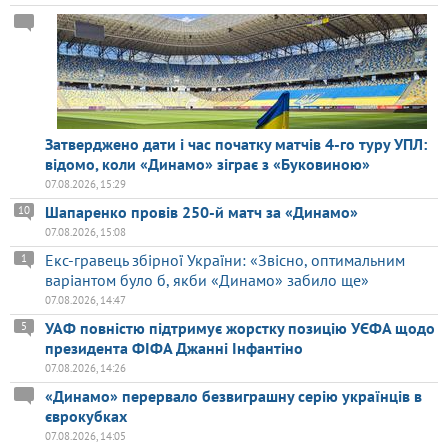
Затверджено дати і час початку матчів 4-го туру УПЛ:
відомо, коли «Динамо» зіграє з «Буковиною»
07.08.2026, 15:29
Шапаренко провів 250-й матч за «Динамо»
10
07.08.2026, 15:08
Екс-гравець збірної України: «Звісно, оптимальним
1
варіантом було б, якби «Динамо» забило ще»
07.08.2026, 14:47
УАФ повністю підтримує жорстку позицію УЄФА щодо
5
президента ФІФА Джанні Інфантіно
07.08.2026, 14:26
«Динамо» перервало безвиграшну серію українців в
єврокубках
07.08.2026, 14:05