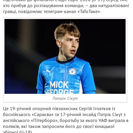
хто прибув до розташування команди, — два натуралізовані
гравці, повідомляє телеграм-канал «ТаТоТаке».
Патрік Сікут
Це 19-річний опорний півзахисник Сергій Ігнатков із
боснійського «Сараєва» та 17-річний інсайд Патрік Сікут з
англійського «Пітерборо», боротьбу за якого УАФ виграла в
поляків, які також запросили його до своєї юнацької
збірної (U-18).