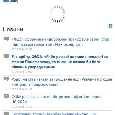
Новини
«Лідс» оформив найдорожчий трансфер в своїй історії,
підписавши голкіпера «Манчестер Сіті»
07.08.2026, 22:35
Екс-арбітр ФІФА: «Якби рефері поставив пенальті за
фол на Пономаренку, то ніхто не назвав би його
рішення упередженим»
07.08.2026, 22:09
Родрі не став чекати запрошення від «Реала» і погодив
1
контракт з «Барселоною»
07.08.2026, 21:43
ФІФА розіслала листи підтримки Інфантіно перед
2
ЧС-2026
07.08.2026, 21:17
Екс-тренер збірної Азербайджану: «Видно, що