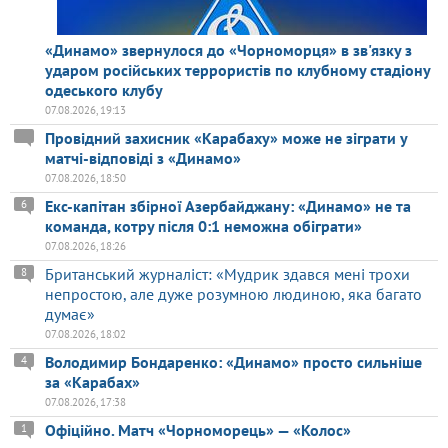
«Динамо» звернулося до «Чорноморця» в зв'язку з
ударом російських террористів по клубному стадіону
одеського клубу
07.08.2026, 19:13
Провідний захисник «Карабаху» може не зіграти у
матчі-відповіді з «Динамо»
07.08.2026, 18:50
Екс-капітан збірної Азербайджану: «Динамо» не та
6
команда, котру після 0:1 неможна обіграти»
07.08.2026, 18:26
Британський журналіст: «Мудрик здався мені трохи
8
непростою, але дуже розумною людиною, яка багато
думає»
07.08.2026, 18:02
Володимир Бондаренко: «Динамо» просто сильніше
4
за «Карабах»
07.08.2026, 17:38
Офіційно. Матч «Чорноморець» — «Колос»
1