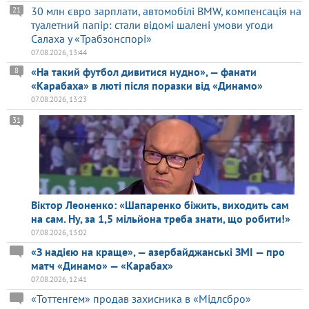
30 млн євро зарплати, автомобілі BMW, компенсація на
21
туалетний папір: стали відомі шалені умови угоди
Салаха у «Трабзонспорі»
07.08.2026, 13:44
«На такий футбол дивитися нудно», — фанати
8
«Карабаха» в люті після поразки від «Динамо»
07.08.2026, 13:23
31
Віктор Леоненко: «Шапаренко біжить, виходить сам
на сам. Ну, за 1,5 мільйона треба знати, що робити!»
07.08.2026, 13:02
«З надією на краще», — азербайджанські ЗМІ — про
матч «Динамо» — «Карабах»
07.08.2026, 12:41
«Тоттенгем» продав захисника в «Мідлсбро»