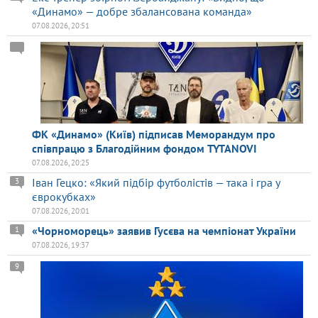
«Динамо» — добре збалансована команда»
07.08.2026, 20:51
ФК «Динамо» (Київ) підписав Меморандум про
співпрацю з Благодійним фондом TYTANOVI
07.08.2026, 20:25
Іван Гецко: «Який підбір футболістів — така і гра у
3
єврокубках»
07.08.2026, 20:01
«Чорноморець» заявив Гусєва на чемпіонат України
1
07.08.2026, 19:37
9