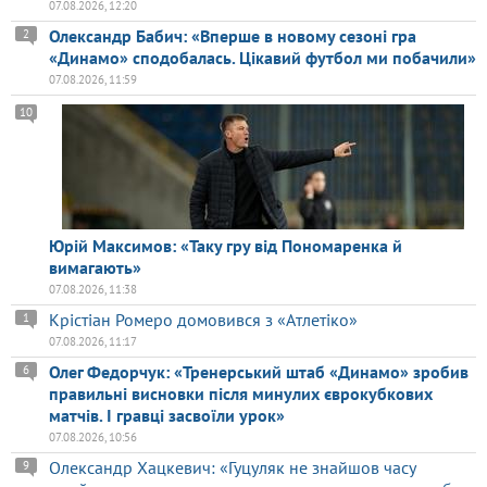
07.08.2026, 12:20
Олександр Бабич: «Вперше в новому сезоні гра
2
«Динамо» сподобалась. Цікавий футбол ми побачили»
07.08.2026, 11:59
10
Юрій Максимов: «Таку гру від Пономаренка й
вимагають»
07.08.2026, 11:38
Крістіан Ромеро домовився з «Атлетіко»
1
07.08.2026, 11:17
Олег Федорчук: «Тренерський штаб «Динамо» зробив
6
правильні висновки після минулих єврокубкових
матчів. І гравці засвоїли урок»
07.08.2026, 10:56
Олександр Хацкевич: «Гуцуляк не знайшов часу
9