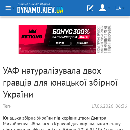
Динамо Київ від Шуріка
UA
УАФ натуралізувала двох
гравців для юнацької збірної
України
Теги
17.06.2026, 06:36
Юнацька збірна України під керівництвом Дмитра
Михайленка зібралася в Кракові для вирішального етапу
підготовки до фінальної стадії Євро-2026 (U-19). Серед тих,