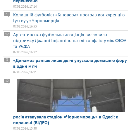
перенесено
07.08.2026, 17:14
Колишній футболіст «Гановера» програв конкуренцію
1
Гусєву у «Чорноморці»
07.08.2026, 16:53
Аргентинська футбольна асоціація висловила
12
підтримку Джанні Інфантіно на тлі конфлікту між ФІФА
та УЄФА
07.08.2026, 16:32
«Динамо» раніше лише двічі упускало домашню фору
3
в один м’яч
07.08.2026, 16:11
12
росія атакувала стадіон «Чорноморець» в Одесі: є
поранені (ВІДЕО)
07.08.2026, 15:38