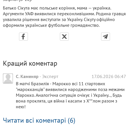
Батько Сікута має польське коріння, мама — українка.
Аргументи УАФ виявилися переконливішими. Родина гравця
ухвалила рішення виступати за Україну. Сікуту офіційно
оформили українське футбольне громадянство.
Кращий коментар
С. Каменяр
-
Эксперт
17.06.2026 06:47
В матчі Бразилія - Марокко всі 11 стартових
"марокканців" виявилися народженими поза межами
Марокко. Аналогічна ситуація очікує і Україну.., Будь
вона проклята, ця війна і касапи з Х**лом разом з
нею!
Читати всі коментарі (6)