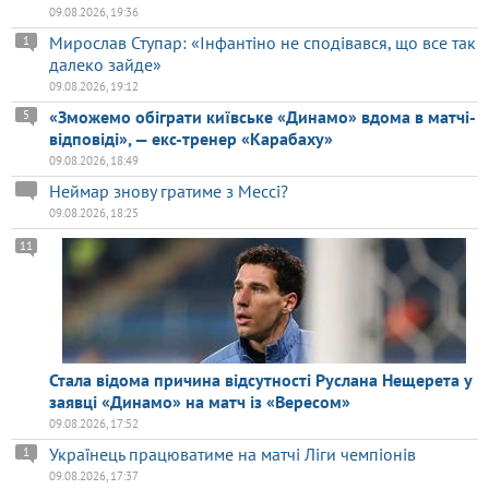
09.08.2026, 19:36
Мирослав Ступар: «Інфантіно не сподівався, що все так
1
далеко зайде»
09.08.2026, 19:12
«Зможемо обіграти київське «Динамо» вдома в матчі-
5
відповіді», — екс-тренер «Карабаху»
09.08.2026, 18:49
Неймар знову гратиме з Мессі?
09.08.2026, 18:25
11
Стала відома причина відсутності Руслана Нещерета у
заявці «Динамо» на матч із «Вересом»
09.08.2026, 17:52
Українець працюватиме на матчі Ліги чемпіонів
1
09.08.2026, 17:37