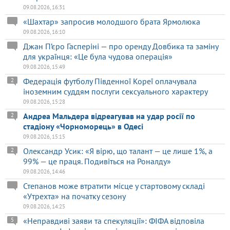
09.08.2026, 16:31
«Шахтар» запросив молодшого брата Ярмолюка
09.08.2026, 16:10
Джан П’єро Гасперіні — про оренду Довбика та заміну
для українця: «Це була чудова операція»
09.08.2026, 15:49
Федерація футболу Південної Кореї оплачувала
2
іноземним суддям послуги сексуального характеру
09.08.2026, 15:28
Андреа Мальдера відреагував на удар росії по
2
стадіону «Чорноморець» в Одесі
09.08.2026, 15:15
Олександр Усик: «Я вірю, що талант — це лише 1%, а
2
99% — це праця. Подивіться на Роналду»
09.08.2026, 14:46
Степанов може втратити місце у стартовому складі
«Утрехта» на початку сезону
09.08.2026, 14:25
«Неправдиві заяви та спекуляції»: ФІФА відповіла
5