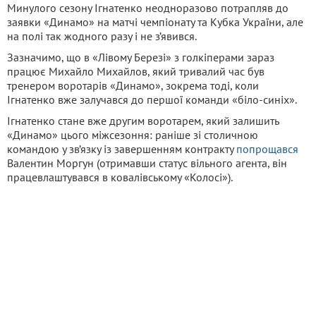
Минулого сезону Ігнатенко неодноразово потрапляв до
заявки «Динамо» на матчі чемпіонату та Кубка України, але
на полі так жодного разу і не з’явився.
Зазначимо, що в «Лівому Березі» з голкіперами зараз
працює Михайло Михайлов, який тривалий час був
тренером воротарів «Динамо», зокрема тоді, коли
Ігнатенко вже залучався до першої команди «біло-синіх».
Ігнатенко стане вже другим воротарем, який залишить
«Динамо» цього міжсезоння: раніше зі столичною
командою у зв’язку із завершенням контракту
попрощався
Валентин Моргун (отримавши статус вільного агента, він
працевлаштувався в ковалівському «Колосі»).