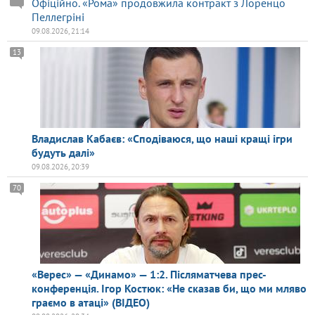
Офіційно. «Рома» продовжила контракт з Лоренцо
Пеллегріні
09.08.2026, 21:14
13
Владислав Кабаєв: «Сподіваюся, що наші кращі ігри
будуть далі»
09.08.2026, 20:39
70
«Верес» — «Динамо» — 1:2. Післяматчева прес-
конференція. Ігор Костюк: «Не сказав би, що ми мляво
граємо в атаці» (ВІДЕО)