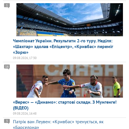
1
Чемпіонат України. Результати 2-го туру. Неділя:
«Шахтар» здолав «Епіцентр», «Кривбас» переміг
«Зорю»
09.08.2026, 17:30
16
«Верес» — «Динамо»: стартові склади. З Мунгенге!
(ВІДЕО)
09.08.2026, 16:48
Патрік ван Леувен: «Кривбас» тренується, як
3
«Барселона»