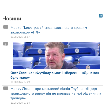
Новини
Марко Палестра: «Я сподіваюся стати кращим
захисником АПЛ»
10.08.2026, 08:17
1
Олег Саленко: «Футболу в матчі «Верес» — «Динамо»
було мало»
10.08.2026, 07:49
Марку Сілва — про можливий відхід Трубіна: «Щодо
трансферного ринку, він не впливає на мої рішення як
тренера»
10.08.2026, 07:14