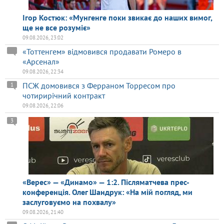
Ігор Костюк: «Мунгенге поки звикає до наших вимог,
ще не все розуміє»
09.08.2026, 23:02
«Тоттенгем» відмовився продавати Ромеро в
«Арсенал»
09.08.2026, 22:34
ПСЖ домовився з Ферраном Торресом про
1
чотирирічний контракт
09.08.2026, 22:06
3
«Верес» — «Динамо» — 1:2. Післяматчева прес-
конференція. Олег Шандрук: «На мій погляд, ми
заслуговуємо на похвалу»
09.08.2026, 21:40