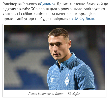
Голкіпер київського «
Динамо
» Денис Ігнатенко близький до
відходу з клубу: 30 червня цього року в нього закінчується
контракт із «біло-синіми» і, за наявною інформацією,
пролонгації угоди не буде, повідомляє
«UA-Футбол»
.
Денис Ігнатенко. Фото — Ю. Юр’єв