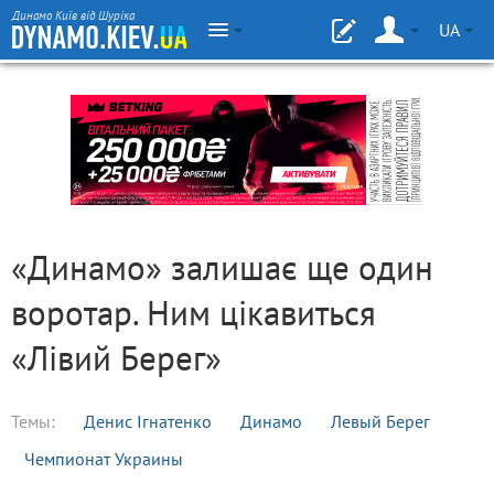
Динамо Київ від Шуріка
UA
«Динамо» залишає ще один
воротар. Ним цікавиться
«Лівий Берег»
Темы:
Денис Ігнатенко
Динамо
Левый Берег
Чемпионат Украины