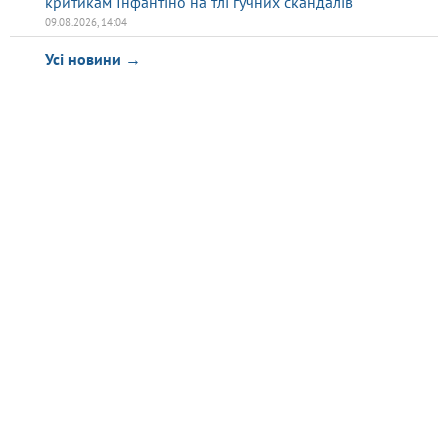
критикам Інфантіно на тлі гучних скандалів
09.08.2026, 14:04
Усі новини →