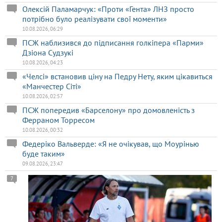
Олексій Паламарчук: «Проти «Гента» ЛНЗ просто
потрібно було реалізувати свої моменти»
10.08.2026, 06:29
ПСЖ наблизився до підписання голкіпера «Парми»
Дзіона Судзукі
10.08.2026, 04:23
«Челсі» встановив ціну на Педру Нету, яким цікавиться
«Манчестер Сіті»
10.08.2026, 02:57
ПСЖ попередив «Барселону» про домовленість з
Ферраном Торресом
10.08.2026, 00:32
Федеріко Вальверде: «Я не очікував, що Моурінью
буде таким»
09.08.2026, 23:47
7