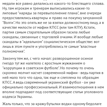
медали все равно делались из какого-то блестящего сплава.
Ну, там игрокам и тренерам выписывались какие-то
липовые "наряды за перевыполнение плана", вне очереди
предоставлялись квартиры и право на покупку зачуханной
"Волги". Но это опять же не за взятки должностному лицу, а в
качестве милости от мафии КПСС (или там КПУ). Кстати,
партия самым старательным образом гасила любые
скандалы, связанные с торговлей очками. И вообще любые
скандалы в "идеальном" социалистическом обществе: вот
лишь в этом пункте и употреблялись те самые "властные
полномочия".
Закончу тем же, с чего начал: разворошенное осиное
гнездо тут же налетело с яростным жужжанием о
"коррупции в советском футболе". Но почему-то очень
скромно молчит насчет современной мафии - ведь партия в
ней мало того что одна, так еще и слеплена по образцам
КПСС. А ведь современный украинский футбол - он уже
официально профессиональный. И взаимоотношения в нем
вполне подпадают под соответствующие статьи уголовного
кодекса Украины.
Жаль только, что за кражу бутылки водки одному бедолаге