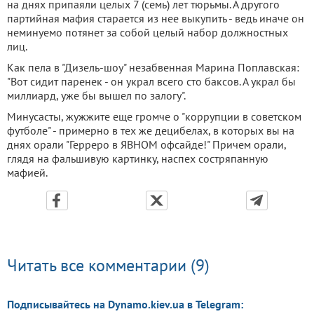
на днях припаяли целых 7 (семь) лет тюрьмы. А другого
партийная мафия старается из нее выкупить - ведь иначе он
неминуемо потянет за собой целый набор должностных
лиц.
Как пела в "Дизель-шоу" незабвенная Марина Поплавская:
"Вот сидит паренек - он украл всего сто баксов. А украл бы
миллиард, уже бы вышел по залогу".
Минусасты, жужжите еще громче о "коррупции в советском
футболе" - примерно в тех же децибелах, в которых вы на
днях орали "Герреро в ЯВНОМ офсайде!" Причем орали,
глядя на фальшивую картинку, наспех состряпанную
мафией.
Читать все комментарии (9)
Подписывайтесь на Dynamo.kiev.ua в Telegram: