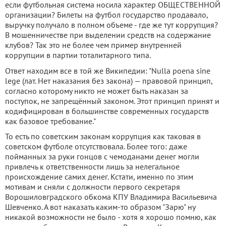
если футбольная система носила характер ОБЩЕСТВЕННОЙ
организации? Билеты на футбол государство продавало,
выручку получало в полном объеме - где же тут коррупция?
В мошенничестве при выделении средств на содержание
клубов? Так это не более чем пример внутренней
коррупции в партии тоталитарного типа.
Ответ находим все в той же Википедии: "Nulla poena sine
lege (лат. Нет наказания без закона) — правовой принцип,
согласно которому никто не может быть наказан за
поступок, не запрещённый законом. Этот принцип принят и
кодифицирован в большинстве современных государств
как базовое требование."
То есть по советским законам коррупция как таковая в
советском футболе отсутствовала. Более того: даже
пойманных за руки гонцов с чемоданами денег могли
привлечь к ответственности лишь за нелегальное
происхождение самих денег. Кстати, именно по этим
мотивам и сняли с должности первого секретаря
Ворошиловградского обкома КПУ Владимира Васильевича
Шевченко. А вот наказать каким-то образом "Зарю" ну
никакой возможности не было - хотя я хорошо помню, как