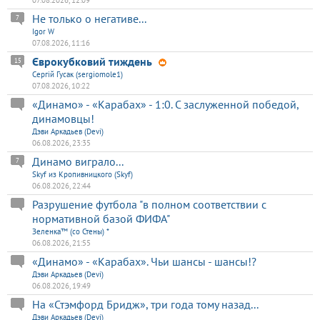
Не только о негативе...
7
Igor W
07.08.2026, 11:16
Єврокубковий тиждень
15
Сергій Гусак (sergiomole1)
07.08.2026, 10:22
«Динамо» - «Карабах» - 1:0. С заслуженной победой,
динамовцы!
Дэви Аркадьев (Devi)
06.08.2026, 23:35
Динамо виграло...
7
Skyf из Кропивницкого (Skyf)
06.08.2026, 22:44
Разрушение футбола "в полном соответствии с
нормативной базой ФИФА"
Зеленка™ (со Стены) *
06.08.2026, 21:55
«Динамо» - «Карабах». Чьи шансы - шансы!?
Дэви Аркадьев (Devi)
06.08.2026, 19:49
На «Стэмфорд Бридж», три года тому назад...
Дэви Аркадьев (Devi)