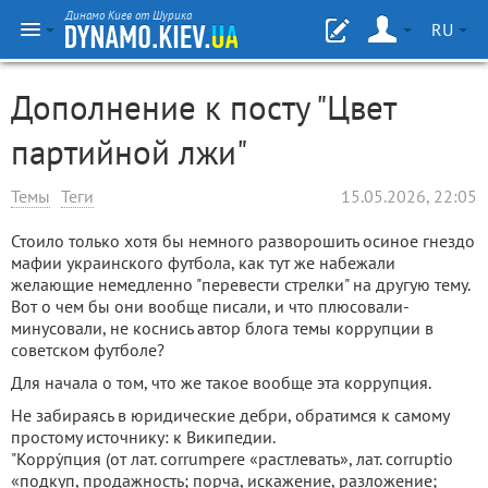
Динамо Киев от Шурика
RU
Дополнение к посту "Цвет
партийной лжи"
Темы
Теги
15.05.2026, 22:05
Стоило только хотя бы немного разворошить осиное гнездо
мафии украинского футбола, как тут же набежали
желающие немедленно "перевести стрелки" на другую тему.
Вот о чем бы они вообще писали, и что плюсовали-
минусовали, не коснись автор блога темы коррупции в
советском футболе?
Для начала о том, что же такое вообще эта коррупция.
Не забираясь в юридические дебри, обратимся к самому
простому источнику: к Википедии.
"Корру́пция (от лат. corrumpere «растлевать», лат. corruptio
«подкуп, продажность; порча, искажение, разложение;