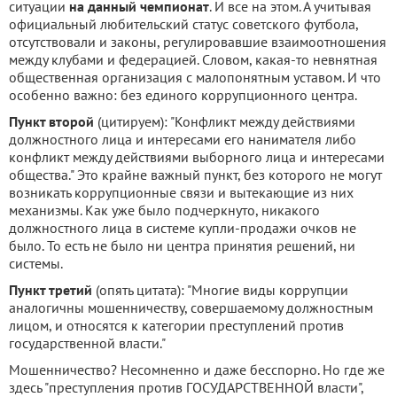
ситуации
на данный чемпионат
. И все на этом. А учитывая
официальный любительский статус советского футбола,
отсутствовали и законы, регулировавшие взаимоотношения
между клубами и федерацией. Словом, какая-то невнятная
общественная организация с малопонятным уставом. И что
особенно важно: без единого коррупционного центра.
Пункт второй
(цитируем): "Конфликт между действиями
должностного лица и интересами его нанимателя либо
конфликт между действиями выборного лица и интересами
общества." Это крайне важный пункт, без которого не могут
возникать коррупционные связи и вытекающие из них
механизмы. Как уже было подчеркнуто, никакого
должностного лица в системе купли-продажи очков не
было. То есть не было ни центра принятия решений, ни
системы.
Пункт третий
(опять цитата): "Многие виды коррупции
аналогичны мошенничеству, совершаемому должностным
лицом, и относятся к категории преступлений против
государственной власти."
Мошенничество? Несомненно и даже бесспорно. Но где же
здесь "преступления против ГОСУДАРСТВЕННОЙ власти",