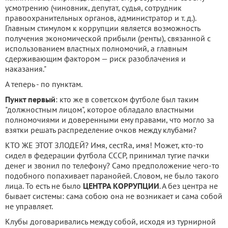
усмотрению (чиновник, депутат, судья, сотрудник
правоохранительных органов, администратор и т. д.).
Главным стимулом к коррупции является возможность
получения экономической прибыли (ренты), связанной с
использованием властных полномочий, а главным
сдерживающим фактором — риск разоблачения и
наказания."
А теперь - по пунктам.
Пункт первый
: кто же в советском футболе был таким
"должностным лицом", которое обладало властными
полномочиями и доверенными ему правами, что могло за
взятки решать распределение очков между клубами?
КТО ЖЕ ЭТОТ ЗЛОДЕЙ? Имя, сестRа, имя! Может, кто-то
сидел в федерации футбола СССР, принимал тугие пачки
денег и звонил по телефону? Само предположение чего-то
подобного попахивает паранойей. Словом, не было такого
лица. То есть не было
ЦЕНТРА КОРРУПЦИИ
. А без центра не
бывает системы: сама собою она не возникает и сама собой
не управляет.
Клубы договаривались между собой, исходя из турнирной