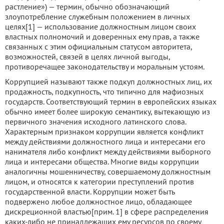
растление») — термин, обычно обозначающий
злоупотребление служебным положением в личных
целях[1] — использование должностным лицом своих
властных полномочий и доверенных ему прав, а также
связанных с этим официальным статусом авторитета,
возможностей, связей в целях личной выгоды,
противоречащее законодательству и моральным устоям.
Коррупцией называют также подкуп должностных лиц, их
продажность, подкупность, что типично для мафиозных
государств. Соответствующий термин в европейских языках
обычно имеет более широкую семантику, вытекающую из
первичного значения исходного латинского слова.
Характерным признаком коррупции является конфликт
между действиями должностного лица и интересами его
нанимателя либо конфликт между действиями выборного
лица и интересами общества. Многие виды коррупции
аналогичны мошенничеству, совершаемому должностным
лицом, и относятся к категории преступлений против
государственной власти. Коррупции может быть
подвержено любое должностное лицо, обладающее
дискреционной властью[прим. 1] в сфере распределения
каких-либо не принадлежащих ему ресурсов по своему