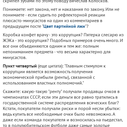
скрипел зубами по этому поводу Вячеслав Колосков.
Понимаете: нет закона, нет и наказания по закону. Или не
понимаете - если судить по рефлекторной реакции
плюсасто-минусастов на один из комментариев в
предыдущем посте "
Цвет партийной лжи
"?
Коробка конфет врачу - это коррупция? Пятерка слесарю из
ЖЭКа - это коррупция? Подобных примеров очень много. И
все они объединяются одним и тем же: полным
непониманием предмета - что весьма характерно для
минусастов.
Пункт четвертый
(еще цитата): "Главным стимулом к
коррупции является возможность получения
экономической прибыли (ренты), связанной с
использованием властных полномочий."
Скажите: какую-такую "ренту" получали продавцы очков в
чемпионатах СССР, если эти деньги все равно тратились в
государственной системе распределения всяческих благ?
Кстати, покупатели получали риски и порой несли убытки:
ведь купить все необходимые очки было невозможно. А
даже если команда покупателя и возносилась на пьедестал,
то в полулюбительском футболе даже самые золотые