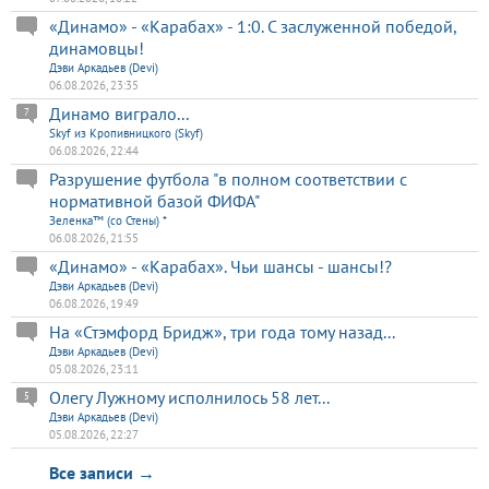
«Динамо» - «Карабах» - 1:0. С заслуженной победой,
динамовцы!
Дэви Аркадьев (Devi)
06.08.2026, 23:35
Динамо виграло...
7
Skyf из Кропивницкого (Skyf)
06.08.2026, 22:44
Разрушение футбола "в полном соответствии с
нормативной базой ФИФА"
Зеленка™ (со Стены) *
06.08.2026, 21:55
«Динамо» - «Карабах». Чьи шансы - шансы!?
Дэви Аркадьев (Devi)
06.08.2026, 19:49
На «Стэмфорд Бридж», три года тому назад...
Дэви Аркадьев (Devi)
05.08.2026, 23:11
Олегу Лужному исполнилось 58 лет...
5
Дэви Аркадьев (Devi)
05.08.2026, 22:27
Все записи →