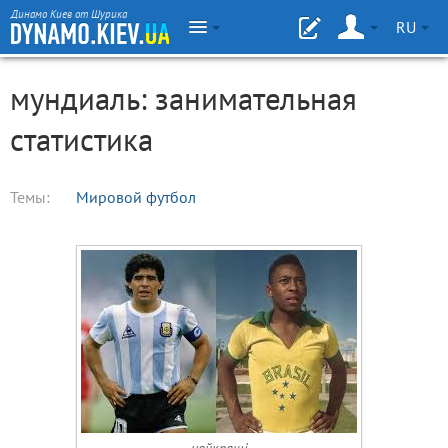
Динамо Киев от Шурика
RU
мундиаль: занимательная
статистика
Темы:
Мировой футбол