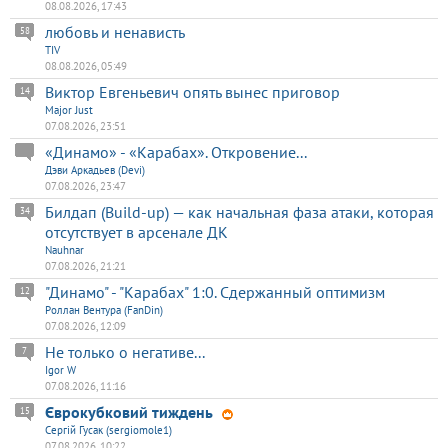
08.08.2026, 17:43
любовь и ненависть
58
TIV
08.08.2026, 05:49
Виктор Евгеньевич опять вынес приговор
14
Major Just
07.08.2026, 23:51
«Динамо» - «Карабах». Откровение...
Дэви Аркадьев (Devi)
07.08.2026, 23:47
Билдап (Build-up) — как начальная фаза атаки, которая
34
отсутствует в арсенале ДК
Nauhnar
07.08.2026, 21:21
"Динамо" - "Карабах" 1:0. Сдержанный оптимизм
12
Роллан Вентура (FanDin)
07.08.2026, 12:09
Не только о негативе...
7
Igor W
07.08.2026, 11:16
Єврокубковий тиждень
15
Сергій Гусак (sergiomole1)
07.08.2026, 10:22