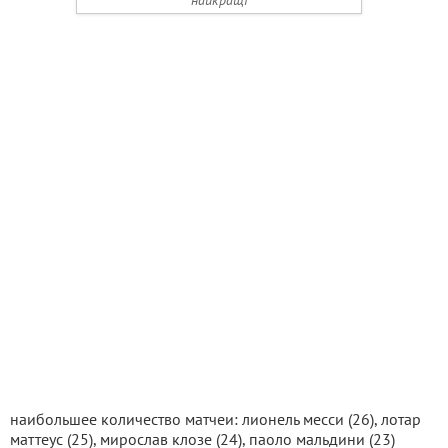
найкращі
наибольшее количество матчеи: лионель месси (26), лотар
маттеус (25), мирослав клозе (24), паоло мальдини (23)