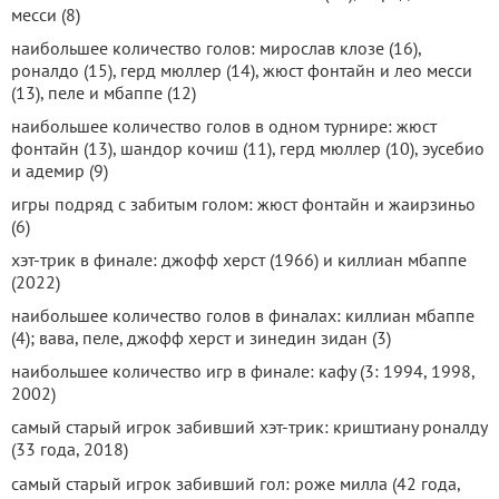
месси (8)
наибольшее количество голов: мирослав клозе (16),
роналдо (15), герд мюллер (14), жюст фонтайн и лео месси
(13), пеле и мбаппе (12)
наибольшее количество голов в одном турнире: жюст
фонтайн (13), шандор кочиш (11), герд мюллер (10), эусебио
и адемир (9)
игры подряд с забитым голом: жюст фонтайн и жаирзиньо
(6)
хэт-трик в финале: джофф херст (1966) и киллиан мбаппе
(2022)
наибольшее количество голов в финалах: киллиан мбаппе
(4); вава, пеле, джофф херст и зинедин зидан (3)
наибольшее количество игр в финале: кафу (3: 1994, 1998,
2002)
самый старый игрок забивший хэт-трик: криштиану роналду
(33 года, 2018)
самый старый игрок забивший гол: роже милла (42 года,