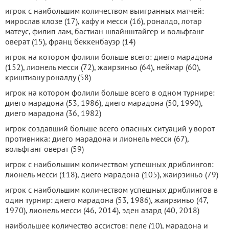
игрок с наибольшим количеством выигранных матчей:
мирослав клозе (17), кафу и месси (16), роналдо, лотар
матеус, филип лам, бастиан швайнштайгер и вольфганг
оверат (15), франц беккенбауэр (14)
игрок на котором фолили больше всего: диего марадона
(152), лионель месси (72), жаирзиньо (64), неймар (60),
криштиану роналду (58)
игрок на котором фолили больше всего в одном турнире:
диего марадона (53, 1986), диего марадона (50, 1990),
диего марадона (36, 1982)
игрок создавший больше всего опасных ситуаций у ворот
противника: диего марадона и лионель месси (67),
вольфганг оверат (59)
игрок с наибольшим количеством успешных дриблингов:
лионель месси (118), диего марадона (105), жаирзиньо (79)
игрок с наибольшим количеством успешных дриблингов в
один турнир: диего марадона (53, 1986), жаирзиньо (47,
1970), лионель месси (46, 2014), эден азард (40, 2018)
наибольшее количество ассистов: пеле (10), марадона и