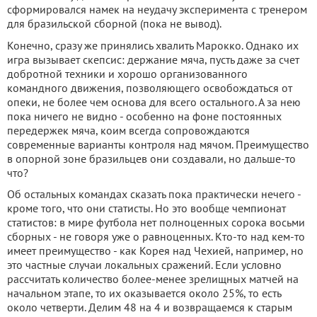
сформировался намек на неудачу эксперимента с тренером
для бразильской сборной (пока не вывод).
Конечно, сразу же принялись хвалить Марокко. Однако их
игра вызывает скепсис: держание мяча, пусть даже за счет
добротной техники и хорошо организованного
командного движения, позволяющего освобождаться от
опеки, не более чем основа для всего остального. А за нею
пока ничего не видно - особенно на фоне постоянных
передержек мяча, коим всегда сопровождаются
современные варианты контроля над мячом. Преимущество
в опорной зоне бразильцев они создавали, но дальше-то
что?
Об остальных командах сказать пока практически нечего -
кроме того, что они статисты. Но это вообще чемпионат
статистов: в мире футбола нет полноценных сорока восьми
сборных - не говоря уже о равноценных. Кто-то над кем-то
имеет преимущество - как Корея над Чехией, например, но
это частные случаи локальных сражений. Если условно
рассчитать количество более-менее зрелищных матчей на
начальном этапе, то их оказывается около 25%, то есть
около четверти. Делим 48 на 4 и возвращаемся к старым