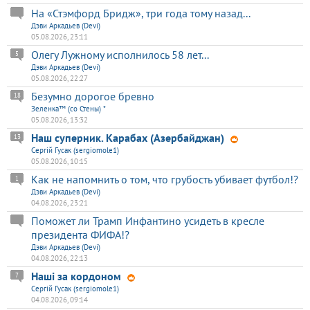
На «Стэмфорд Бридж», три года тому назад...
Дэви Аркадьев (Devi)
05.08.2026, 23:11
Олегу Лужному исполнилось 58 лет...
5
Дэви Аркадьев (Devi)
05.08.2026, 22:27
Безумно дорогое бревно
18
Зеленка™ (со Стены) *
05.08.2026, 13:32
Наш суперник. Карабах (Азербайджан)
13
Сергій Гусак (sergiomole1)
05.08.2026, 10:15
Как не напомнить о том, что грубость убивает футбол!?
1
Дэви Аркадьев (Devi)
04.08.2026, 23:21
Поможет ли Трамп Инфантино усидеть в кресле
президента ФИФА!?
Дэви Аркадьев (Devi)
04.08.2026, 22:13
Наші за кордоном
7
Сергій Гусак (sergiomole1)
04.08.2026, 09:14