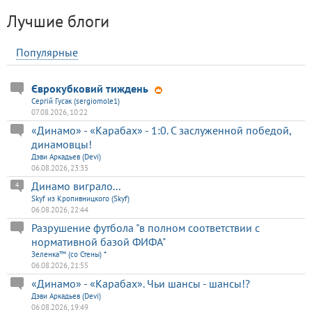
Лучшие блоги
Популярные
Єврокубковий тиждень
Сергій Гусак (sergiomole1)
07.08.2026, 10:22
«Динамо» - «Карабах» - 1:0. С заслуженной победой,
динамовцы!
Дэви Аркадьев (Devi)
06.08.2026, 23:35
Динамо виграло...
4
Skyf из Кропивницкого (Skyf)
06.08.2026, 22:44
Разрушение футбола "в полном соответствии с
нормативной базой ФИФА"
Зеленка™ (со Стены) *
06.08.2026, 21:55
«Динамо» - «Карабах». Чьи шансы - шансы!?
Дэви Аркадьев (Devi)
06.08.2026, 19:49