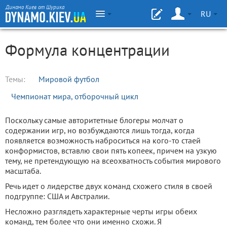
Динамо Киев от Шурика
RU
Формула концентрации
Темы:
Мировой футбол
Чемпионат мира, отборочный цикл
Поскольку самые авторитетные блогеры молчат о
содержании игр, но возбуждаются лишь тогда, когда
появляется возможность наброситься на кого-то стаей
конформистов, вставлю свои пять копеек, причем на узкую
тему, не претендующую на всеохватность события мирового
масштаба.
Речь идет о лидерстве двух команд схожего стиля в своей
подгруппе: США и Австралии.
Несложно разглядеть характерные черты игры обеих
команд, тем более что они именно схожи. Я