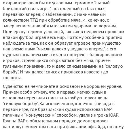
охарактеризовал бы их условным термином "старый
британский стиль игры", построенный на быстрых
передачах вперед, с забеганиями, с минимальным
количеством ТТД при обработке мяча. И, конечно, с
завершением атак обязательными ударами по воротам.
Подчеркну: термин условный, так как в недавнем прошлом
в такой футбол играл весь мир. Поэтому особенно приятно
наблюдать за тем, как он образует игровое преимущество
над элементами "мысли далеко ушедшего вперед", с его
нудным тасканием мяча взад и поперек, с блокированием
игроков, стремящихся открываться без мяча, причем
грязными приемами, то и дело списываемыми на "силовую
борьбу". И так далее: список признаков известен до
тошноты.
Судейство на чемпионате в основном на хорошем уровне.
Причем особо отмечу, что в первых матчах судьи в
основном перестали списывать грубую толкотню на
"силовую борьбу". За исключением, конечно, эпизода в
первой игре, где бразильский судья использовал ВАР
типичным "монзулевским" способом, удалив игрока ЮАР.
Группа ВАР в обязательном порядке демонстрирует
картинку с моментом паса при фиксации офсайда, поэтому