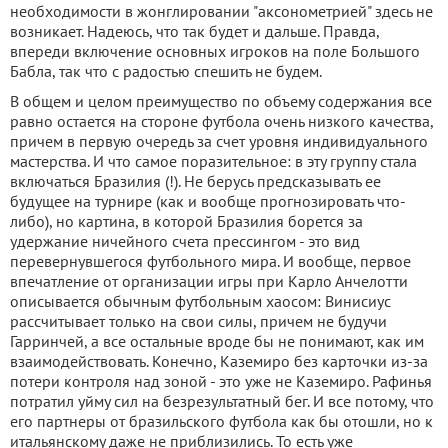
необходимости в жонглировании "аксонометрией" здесь не
возникает. Надеюсь, что так будет и дальше. Правда,
впереди включение основных игроков на поле Большого
Бабла, так что с радостью спешить не будем.
В общем и целом преимущество по объему содержания все
равно остается на стороне футбола очень низкого качества,
причем в первую очередь за счет уровня индивидуального
мастерства. И что самое поразительное: в эту группу стала
включаться Бразилия (!). Не берусь предсказывать ее
будущее на турнире (как и вообще прогнозировать что-
либо), но картина, в которой Бразилия борется за
удержание ничейного счета прессингом - это вид
перевернувшегося футбольного мира. И вообще, первое
впечатление от организации игры при Карло Анчелотти
описывается обычным футбольным хаосом: Винисиус
рассчитывает только на свои силы, причем не будучи
Гарринчей, а все остальные вроде бы не понимают, как им
взаимодействовать. Конечно, Каземиро без карточки из-за
потери контроля над зоной - это уже не Каземиро. Рафинья
потратил уйму сил на безрезультатный бег. И все потому, что
его партнеры от бразильского футбола как бы отошли, но к
итальянскому даже не приблизились. То есть уже