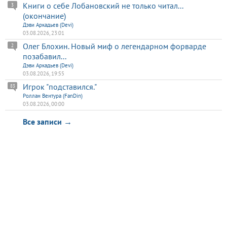
Книги о себе Лобановский не только читал...
3
(окончание)
Дэви Аркадьев (Devi)
03.08.2026, 23:01
Олег Блохин. Новый миф о легендарном форварде
2
позабавил...
Дэви Аркадьев (Devi)
03.08.2026, 19:55
Игрок "подставился."
83
Роллан Вентура (FanDin)
03.08.2026, 00:00
Все записи →