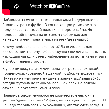
Наблюдал за мучительными попытками Нидерландов и
Японии играть в футбол. В конце концов у них кое-что
получилось - со второй половины второго тайма. Но
полтора тайма скуки на не самом слабом как для
нынешнего чемпионата мира матче - "це занадто".
К чему подборка в начале поста? Да всего лишь для
иллюстрации: почему не было скучно еще лет двадцать пять
- тридцать назад, и отчего наблюдение за попытками играть
в футбол теперь утомляет.
В упор не вижу на этом чемпионате игроков с техникой,
продемонстрированной в данной подборке видеозаписи.
Ну нет их на чемпионате - даже в элементах. А ведь 25-30
лет для футбола не слишком большой срок. Во всяком
случае, не показатель смены эпох.
Наверное, эпохи меняются не количеством лет: они в
умении "дрыгать ногами". И факт, что сегодня так не умеют. И
не надо уверять себя и окружающих, что так уметь сегодня