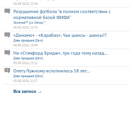
06.08.2026, 22:44
Разрушение футбола "в полном соответствии с
нормативной базой ФИФА"
Зеленка™ (со Стены) *
06.08.2026, 21:55
«Динамо» - «Карабах». Чьи шансы - шансы!?
Дэви Аркадьев (Devi)
06.08.2026, 19:49
На «Стэмфорд Бридж», три года тому назад...
Дэви Аркадьев (Devi)
05.08.2026, 23:11
Олегу Лужному исполнилось 58 лет...
5
Дэви Аркадьев (Devi)
05.08.2026, 22:27
Все записи →