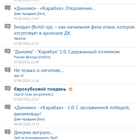
«Динамо» - «Карабах». Откровение...
Дэви Аркадьев (Devi)
07.08.2026, 23:47
Билдап (Build-up) — как начальная фаза атаки, которая
34
отсутствует в арсенале ДК
Nauhnar
07.08.2026, 21:21
"Динамо" - "Карабах" 1:0. Сдержанный оптимизм
12
Роллан Вентура (FanDin)
07.08.2026, 12:09
Не только о негативе...
7
Igor W
07.08.2026, 11:16
Єврокубковий тиждень
15
Сергій Гусак (sergiomole1)
07.08.2026, 10:22
«Динамо» - «Карабах» - 1:0. С заслуженной победой,
динамовцы!
Дэви Аркадьев (Devi)
06.08.2026, 23:35
Динамо виграло...
7
Skyf из Кропивницкого (Skyf)