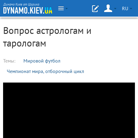
Динамо Киев от Шурика
RU
Вопрос астрологам и
тарологам
Темы:
Мировой футбол
Чемпионат мира, отборочный цикл