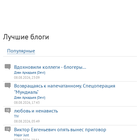
Лучшие блоги
Популярные
Вдохновили коллеги - блогеры...
Дэви Аркадьев (Devi)
08.08.2026, 23:09
Возвращаясь к напечатанному. Спецоперация
"Мундиаль"
Дэви Аркадьев (Devi)
08.08.2026, 17:43
любовь и ненависть
58
TIV
08.08.2026, 05:49
Виктор Евгеньевич опять вынес приговор
14
Major Just
07.08.2026, 23:51