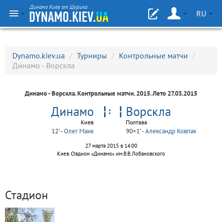
Динамо Киев от Шурика
RU
Dynamo.kiev.ua
/
Турниры
/
Контрольные матчи
/
Динамо - Ворскла
Динамо - Ворскла.
Контрольные матчи
. 2015. Лето 27.03.2015
Динамо
Ворскла
Киев
Полтава
12' -
Олег Маик
90+1' -
Александр Ковпак
27 марта 2015 в 14:00
Киев. Стадион «Динамо» им.В.В.Лобановского
Стадион