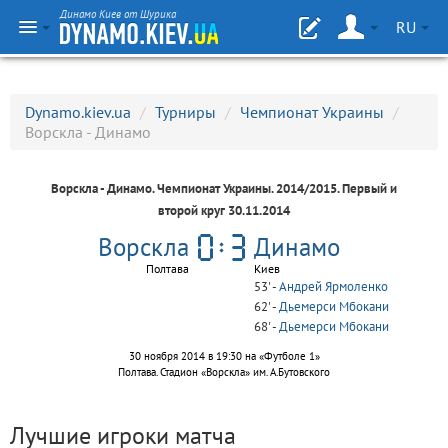
Динамо Киев от Шурика
RU
Dynamo.kiev.ua
/
Турниры
/
Чемпионат Украины
/
Ворскла - Динамо
Ворскла - Динамо.
Чемпионат Украины
. 2014/2015. Первый и
второй круг 30.11.2014
Ворскла
Динамо
Полтава
Киев
53' -
Андрей Ярмоленко
62' -
Дьемерси Мбокани
68' -
Дьемерси Мбокани
30 ноября 2014 в 19:30 на «Футболе 1»
Полтава. Стадион «Ворскла» им. А.Бутовского
Лучшие игроки матча