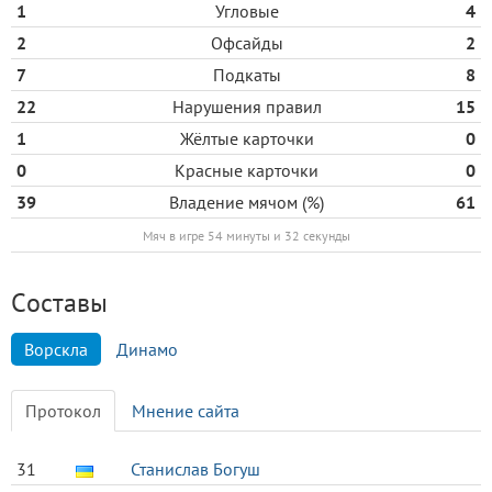
1
Угловые
4
2
Офсайды
2
7
Подкаты
8
22
Нарушения правил
15
1
Жёлтые карточки
0
0
Красные карточки
0
39
Владение мячом (%)
61
Мяч в игре 54 минуты и 32 секунды
Cоставы
Ворскла
Динамо
Протокол
Мнение сайта
31
Станислав Богуш