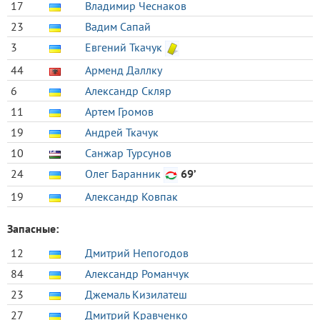
17
Владимир Чеснаков
23
Вадим Сапай
3
Евгений Ткачук
44
Арменд Даллку
6
Александр Скляр
11
Артем Громов
19
Андрей Ткачук
10
Санжар Турсунов
24
Олег Баранник
69’
19
Александр Ковпак
Запасные:
12
Дмитрий Непогодов
84
Александр Романчук
23
Джемаль Кизилатеш
27
Дмитрий Кравченко