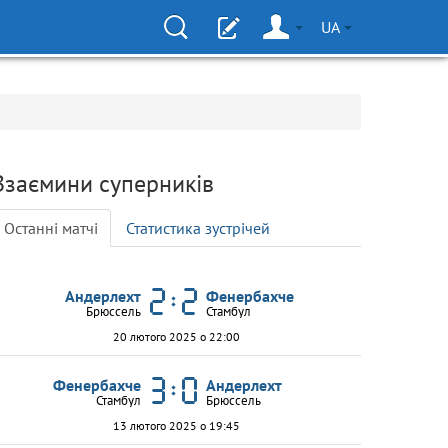
UA
Взаємини суперників
Останні матчі
Статистика зустрічей
Андерлехт
Фенербахче
Брюссель
Стамбул
20 лютого 2025 о 22:00
Фенербахче
Андерлехт
Стамбул
Брюссель
13 лютого 2025 о 19:45