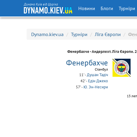
Динамо Київ від Шуріка
Новини
Блоги
Турніри
Dynamo.kiev.ua
/
Турніри
/
Ліга Європи
/
Фен
Фенербахче - Андерлехт.
Ліга Європи
. 
Фенербахче
Стамбул
11' -
Душан Тадіч
42' -
Едін Джеко
57' -
Ю. Эн-Несири
13 лют