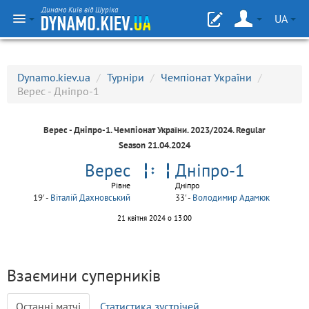
Динамо Київ від Шуріка
UA
Dynamo.kiev.ua
/
Турніри
/
Чемпіонат України
/
Верес - Дніпро-1
Верес - Дніпро-1.
Чемпіонат України
. 2023/2024. Regular
Season 21.04.2024
Верес
Дніпро-1
Рівне
Дніпро
19' -
Віталій Дахновський
33' -
Володимир Адамюк
21 квітня 2024 о 13:00
Взаємини суперників
Останні матчі
Статистика зустрічей