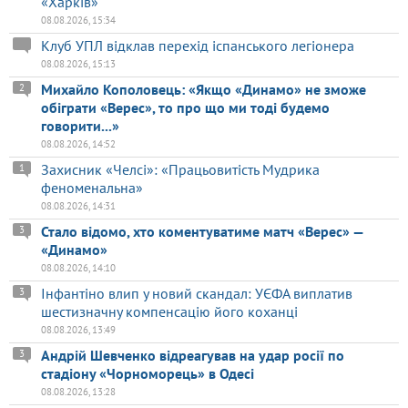
«Харків»
08.08.2026, 15:34
Клуб УПЛ відклав перехід іспанського легіонера
08.08.2026, 15:13
Михайло Кополовець: «Якщо «Динамо» не зможе
2
обіграти «Верес», то про що ми тоді будемо
говорити...»
08.08.2026, 14:52
Захисник «Челсі»: «Працьовитість Мудрика
1
феноменальна»
08.08.2026, 14:31
Стало відомо, хто коментуватиме матч «Верес» —
3
«Динамо»
08.08.2026, 14:10
Інфантіно влип у новий скандал: УЄФА виплатив
3
шестизначну компенсацію його коханці
08.08.2026, 13:49
Андрій Шевченко відреагував на удар росії по
3
стадіону «Чорноморець» в Одесі
08.08.2026, 13:28