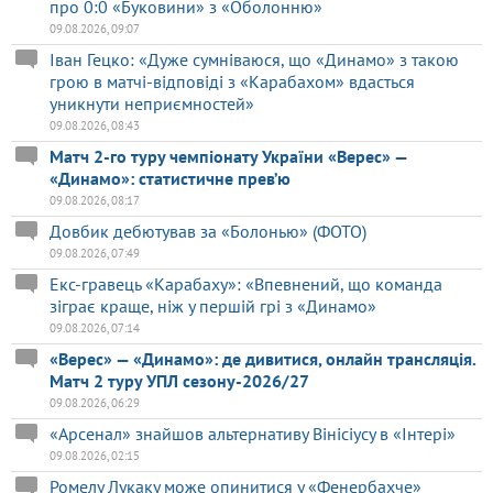
про 0:0 «Буковини» з «Оболонню»
09.08.2026, 09:07
Іван Гецко: «Дуже сумніваюся, що «Динамо» з такою
грою в матчі-відповіді з «Карабахом» вдасться
уникнути неприємностей»
09.08.2026, 08:43
Матч 2-го туру чемпіонату України «Верес» —
«Динамо»: статистичне прев’ю
09.08.2026, 08:17
Довбик дебютував за «Болонью» (ФОТО)
09.08.2026, 07:49
Екс-гравець «Карабаху»: «Впевнений, що команда
зіграє краще, ніж у першій грі з «Динамо»
09.08.2026, 07:14
«Верес» — «Динамо»: де дивитися, онлайн трансляція.
Матч 2 туру УПЛ сезону-2026/27
09.08.2026, 06:29
«Арсенал» знайшов альтернативу Вінісіусу в «Інтері»
09.08.2026, 02:15
Ромелу Лукаку може опинитися у «Фенербахче»