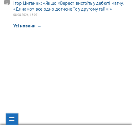
Ігор Циганик: «Якщо «Верес» вистоїть у дебюті матчу,
1
«Динамо» все одно дотисне їх у другому таймі»
08.08.2026, 13:07
Усі новини →