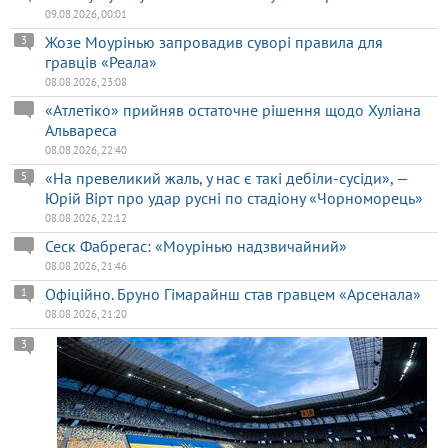
09.08.2026, 00:01
Жозе Моурінью запровадив суворі правила для
3
гравців «Реала»
08.08.2026, 23:08
«Атлетіко» прийняв остаточне рішення щодо Хуліана
Альвареса
08.08.2026, 22:40
«На превеликий жаль, у нас є такі дебіли-сусіди», —
5
Юрій Вірт про удар русні по стадіону «Чорноморець»
08.08.2026, 22:12
Сеск Фабрегас: «Моурінью надзвичайний»
08.08.2026, 21:46
Офіційно. Бруно Гімарайнш став гравцем «Арсенала»
1
08.08.2026, 21:20
3