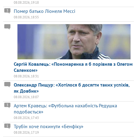
08.08.2026, 19:18
Помер батько Ліонеля Мессі
3
08.08.2026, 18:55
Сергій Ковалець: «Пономаренка я б порівняв з Олегом
Саленком»
08.08.2026, 18:31
Олександр Пищур: «Хотілося б досягти таких успіхів,
як Довбик»
08.08.2026, 18:07
Артем Кравець: «Футбольна нахабність Редушка
3
подобається»
08.08.2026, 17:43
Трубін хоче покинути «Бенфіку»
1
08.08.2026, 17:19