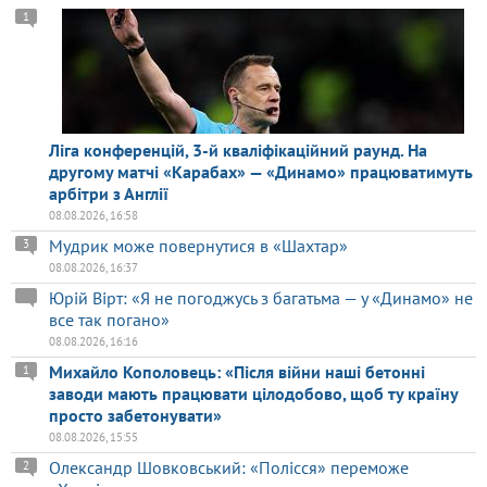
1
Ліга конференцій, 3-й кваліфікаційний раунд. На
другому матчі «Карабах» — «Динамо» працюватимуть
арбітри з Англії
08.08.2026, 16:58
Мудрик може повернутися в «Шахтар»
3
08.08.2026, 16:37
Юрій Вірт: «Я не погоджусь з багатьма — у «Динамо» не
все так погано»
08.08.2026, 16:16
Михайло Кополовець: «Після війни наші бетонні
1
заводи мають працювати цілодобово, щоб ту країну
просто забетонувати»
08.08.2026, 15:55
Олександр Шовковський: «Полісся» переможе
2