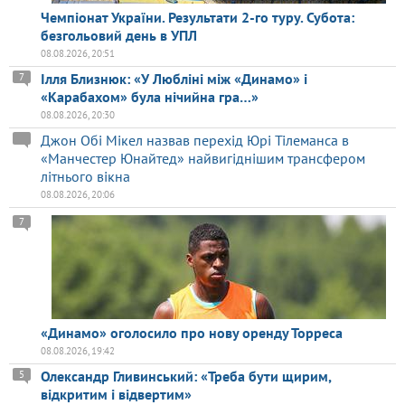
Чемпіонат України. Результати 2-го туру. Субота:
безгольовий день в УПЛ
08.08.2026, 20:51
Ілля Близнюк: «У Любліні між «Динамо» і
7
«Карабахом» була нічийна гра…»
08.08.2026, 20:30
Джон Обі Мікел назвав перехід Юрі Тілеманса в
«Манчестер Юнайтед» найвигіднішим трансфером
літнього вікна
08.08.2026, 20:06
7
«Динамо» оголосило про нову оренду Торреса
08.08.2026, 19:42
Олександр Гливинський: «Треба бути щирим,
5
відкритим і відвертим»