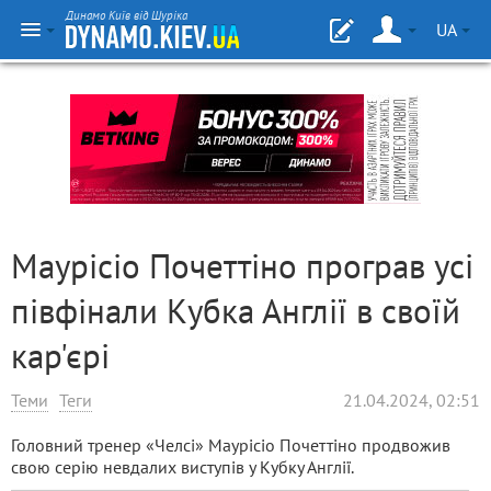
Динамо Київ від Шуріка
UA
Маурісіо Почеттіно програв усі
півфінали Кубка Англії в своїй
кар'єрі
Теми
Теги
21.04.2024, 02:51
Головний тренер «Челсі» Маурісіо Почеттіно продвожив
свою серію невдалих виступів у Кубку Англії.