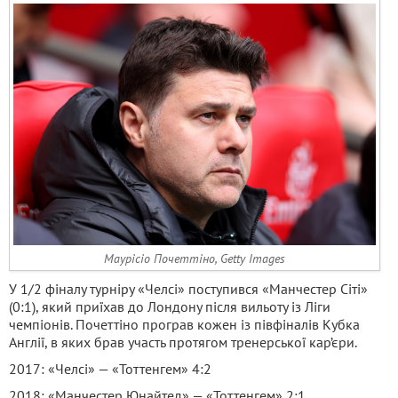
Маурісіо Почеттіно, Getty Images
У 1/2 фіналу турніру «Челсі» поступився «Манчестер Сіті»
(0:1), який приїхав до Лондону після вильоту із Ліги
чемпіонів. Почеттіно програв кожен із півфіналів Кубка
Англії, в яких брав участь протягом тренерської кар’єри.
2017: «Челсі» — «Тоттенгем» 4:2
2018: «Манчестер Юнайтед» — «Тоттенгем» 2:1