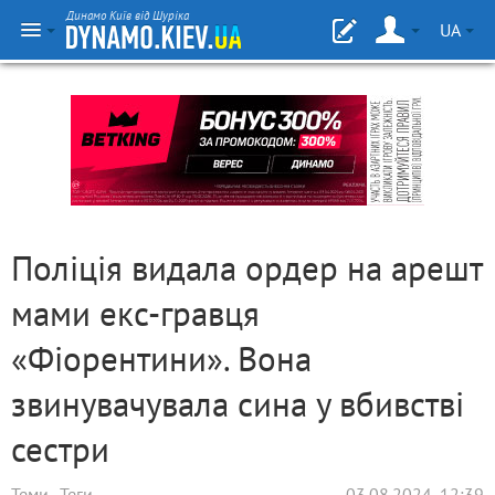
Динамо Київ від Шуріка
UA
Поліція видала ордер на арешт
мами екс-гравця
«Фіорентини». Вона
звинувачувала сина у вбивстві
сестри
Теми
Теги
03.08.2024, 12:39