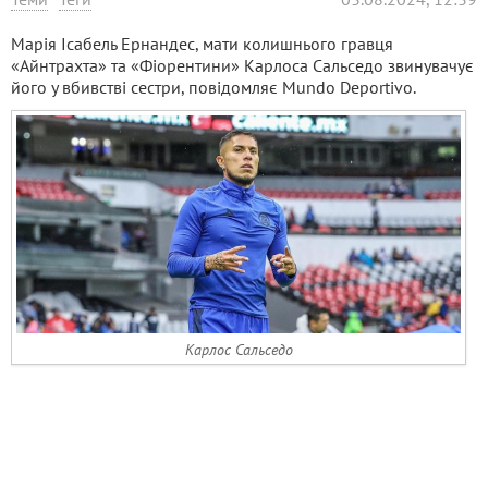
Марія Ісабель Ернандес, мати колишнього гравця
«Айнтрахта» та «Фіорентини» Карлоса Сальседо звинувачує
його у вбивстві сестри, повідомляє Mundo Deportivo.
Карлос Сальседо