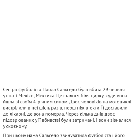
Сестра футболіста Паола Сальседо була вбита 29 червня
у штаті Мехіко, Мексика. Це сталося біля цирку, куди вона
йшла зі своїм 4-річним сином. Двоє чоловіків на мотоциклі
вистрілили в неї шість разів, перш ніж втекти. Її доставили
до лікарні, де вона померла. Через кілька днів двоє
підозрюваних у її вбивстві були затримані, і вони зізналися
у скоєному.
При цьому мама Сальседо звинуватила футболіста і його