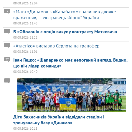
08.08.2026, 12:04
«Матч «Динамо» з «Карабахом» залишив двояке
3
враження», — ексгравець збірної України
08.08.2026, 11:43
В «Оболоні» є опція викупу контракту Маткевича
08.08.2026, 11:22
«Атлетіко» виставив Серлота на трансфер
08.08.2026, 11:01
Іван Гецко: «Шапаренко має непоганий вигляд. Видно,
22
що він лідер команди»
08.08.2026, 10:40
Діти Захисників України відвідали стадіон і
тренувальну базу «Динамо»
08.08.2026, 10:18