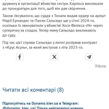
дружину в організації вбивства сестри. Карлоса викликали
до прокуратури для того, щоб він дав свідчення.
Також з’ясувалося, що суддя з Тонали видав ордер на арешт
Марії Ернандес та Паоли Сальседо ще у січні 2024-го,
оскільки їх звинуватили у вбивстві Хосе Фелікса «N» через
суперечку за спадок. Тепер маму Сальседо викликають
до суду.
Під час цієї справи Сальседо у липні розірвав контракт
з «Крус Асуль», за який виступав з літа 2023-го.
Tribuna
Читати всі коментарі (8)
Підписуйтесь на Dynamo.kiev.ua в Telegram:
@dynamo_kiev_ua! Тільки найгарячіші новини