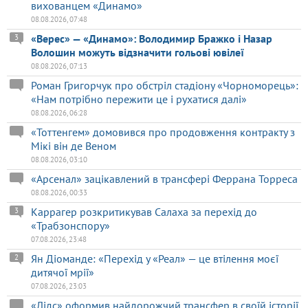
вихованцем «Динамо»
08.08.2026, 07:48
«Верес» — «Динамо»: Володимир Бражко і Назар
3
Волошин можуть відзначити гольові ювілеї
08.08.2026, 07:13
Роман Григорчук про обстріл стадіону «Чорноморець»:
«Нам потрібно пережити це і рухатися далі»
08.08.2026, 06:28
«Тоттенгем» домовився про продовження контракту з
Мікі він де Веном
08.08.2026, 03:10
«Арсенал» зацікавлений в трансфері Феррана Торреса
08.08.2026, 00:33
Каррагер розкритикував Салаха за перехід до
3
«Трабзонспору»
07.08.2026, 23:48
Ян Діоманде: «Перехід у «Реал» — це втілення моєї
2
дитячої мрії»
07.08.2026, 23:03
«Лідс» оформив найдорожчий трансфер в своїй історії,