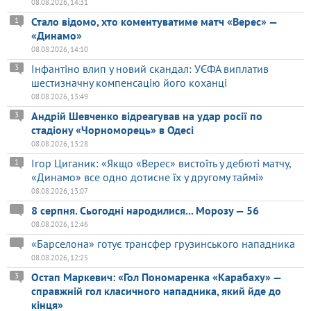
08.08.2026, 14:31
Стало відомо, хто коментуватиме матч «Верес» —
1
«Динамо»
08.08.2026, 14:10
Інфантіно влип у новий скандал: УЄФА виплатив
3
шестизначну компенсацію його коханці
08.08.2026, 13:49
Андрій Шевченко відреагував на удар росії по
3
стадіону «Чорноморець» в Одесі
08.08.2026, 13:28
Ігор Циганик: «Якщо «Верес» вистоїть у дебюті матчу,
1
«Динамо» все одно дотисне їх у другому таймі»
08.08.2026, 13:07
8 серпня. Сьогодні народилися... Морозу — 56
08.08.2026, 12:46
«Барселона» готує трансфер грузинського нападника
08.08.2026, 12:25
Остап Маркевич: «Гол Пономаренка «Карабаху» —
3
справжній гол класичного нападника, який йде до
кінця»