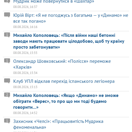
Мудрик може повернутися в «Шахтар»
3
08.08.2026, 16:37
Юрій Вірт: «Я не погоджусь з багатьма — у «Динамо» не
все так погано»
08.08.2026, 16:16
Михайло Кополовець: «Після війни наші бетонні
1
заводи мають працювати цілодобово, щоб ту країну
просто забетонувати»
08.08.2026, 15:55
Олександр Шовковський: «Полісся» переможе
1
«Харків»
08.08.2026, 15:34
Клуб УПЛ відклав перехід іспанського легіонера
08.08.2026, 15:13
Михайло Кополовець: «Якщо «Динамо» не зможе
2
обіграти «Верес», то про що ми тоді будемо
говорити...»
08.08.2026, 14:52
Захисник «Челсі»: «Працьовитість Мудрика
1
феноменальна»