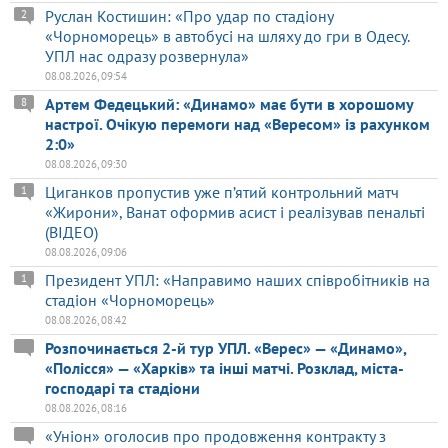
Руслан Костишин: «Про удар по стадіону
2
«Чорноморець» в автобусі на шляху до гри в Одесу.
УПЛ нас одразу розвернула»
08.08.2026, 09:54
Артем Федецький: «Динамо» має бути в хорошому
8
настрої. Очікую перемоги над «Вересом» із рахунком
2:0»
08.08.2026, 09:30
Циганков пропустив уже п’ятий контрольний матч
1
«Жирони», Ванат оформив асист і реалізував пенальті
(ВІДЕО)
08.08.2026, 09:06
Президент УПЛ: «Направимо наших співробітників на
1
стадіон «Чорноморець»
08.08.2026, 08:42
Розпочинається 2-й тур УПЛ. «Верес» — «Динамо»,
«Полісся» — «Харків» та інші матчі. Розклад, міста-
господарі та стадіони
08.08.2026, 08:16
«Уніон» оголосив про продовження контракту з